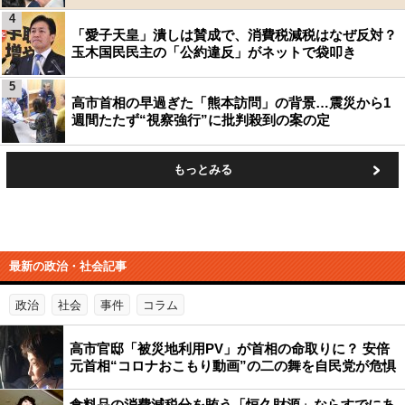
4
「愛子天皇」潰しは賛成で、消費税減税はなぜ反対？
玉木国民民主の「公約違反」がネットで袋叩き
5
高市首相の早過ぎた「熊本訪問」の背景…震災から1
週間たたず“視察強行”に批判殺到の案の定
もっとみる
最新の政治・社会記事
政治
社会
事件
コラム
高市官邸「被災地利用PV」が首相の命取りに？ 安倍
元首相“コロナおこもり動画”の二の舞を自民党が危惧
食料品の消費減税分を賄う「恒久財源」ならすでにあ