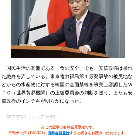
国民生活の基盤である「食の安全」でも、安倍政権は呆れ
た詭弁を弄している。東京電力福島第１原発事故の被災地な
どからの水産物に対する韓国の全面禁輸を事実上容認したＷ
ＴＯ（世界貿易機関）の上級委員会の判断を巡り、またも安
倍政権のインチキが明らかになった。
朝日新聞（２３日付朝…
この記事は有料会員限定です。
日刊ゲンダイDIGITALに
有料会員登録
すると続きをお読みいただけます。