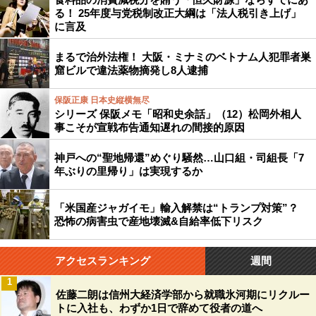
る！ 25年度与党税制改正大綱は「法人税引き上げ」
に言及
まるで治外法権！ 大阪・ミナミのベトナム人犯罪者巣
窟ビルで違法薬物摘発し8人逮捕
保阪正康 日本史縦横無尽
シリーズ 保阪メモ「昭和史余話」（12）松岡外相人
事こそが宣戦布告通知遅れの間接的原因
神戸への“聖地帰還”めぐり騒然…山口組・司組長「7
年ぶりの里帰り」は実現するか
「米国産ジャガイモ」輸入解禁は“トランプ対策”？
恐怖の病害虫で産地壊滅&自給率低下リスク
アクセスランキング
週間
1
佐藤二朗は信州大経済学部から就職氷河期にリクルー
トに入社も、わずか1日で辞めて役者の道へ