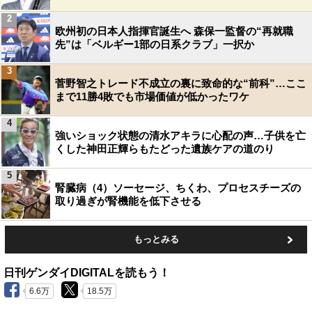
2
欧州初の日本人指揮官誕生へ 森保一監督の“再就職
先”は「ベルギー1部の日系クラブ」一択か
3
菅野智之トレード不成立の裏に致命的な“前科”…ここ
まで11勝4敗でも市場価値が低かったワケ
4
強いショック状態の清水アキラに心配の声…子供を亡
くした神田正輝らもたどった遺族ケアの道のり
5
腎臓病（4）ソーセージ、ちくわ、プロセスチーズの
取り過ぎが腎機能を低下させる
もっとみる
日刊ゲンダイDIGITALを読もう！
6.6万
18.5万