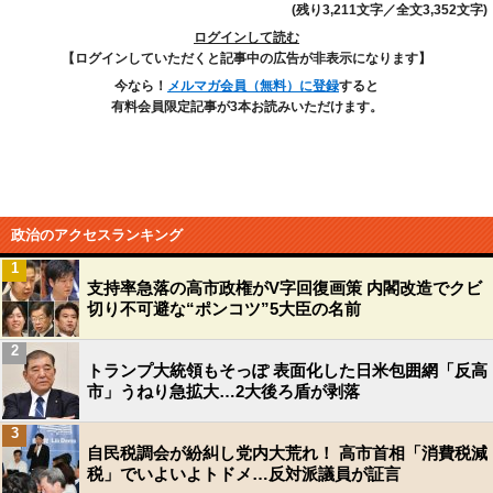
(残り3,211文字／全文3,352文字)
ログインして読む
【ログインしていただくと記事中の広告が非表示になります】
今なら！
メルマガ会員（無料）に登録
すると
有料会員限定記事が3本お読みいただけます。
政治のアクセスランキング
1
支持率急落の高市政権がV字回復画策 内閣改造でクビ
切り不可避な“ポンコツ”5大臣の名前
2
トランプ大統領もそっぽ 表面化した日米包囲網「反高
市」うねり急拡大…2大後ろ盾が剥落
3
自民税調会が紛糾し党内大荒れ！ 高市首相「消費税減
税」でいよいよトドメ…反対派議員が証言