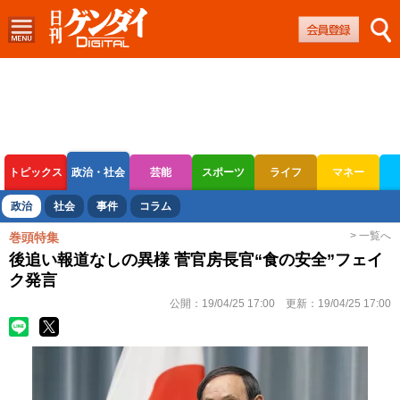
トピックス
政治・社会
芸能
スポーツ
ライフ
マネー
ボートレース
競輪
オートレース
政治
社会
事件
コラム
> 一覧へ
巻頭特集
後追い報道なしの異様 菅官房長官“食の安全”フェイ
ク発言
公開：
19/04/25 17:00
更新：
19/04/25 17:00