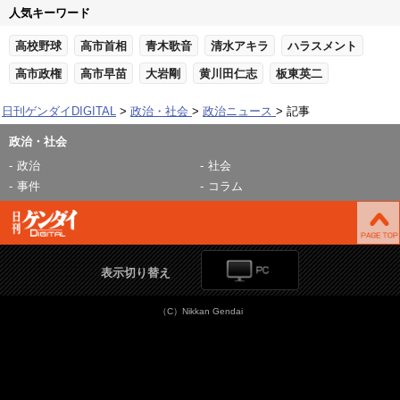
人気キーワード
高校野球
高市首相
青木歌音
清水アキラ
ハラスメント
高市政権
高市早苗
大岩剛
黄川田仁志
板東英二
日刊ゲンダイDIGITAL
政治・社会
政治ニュース
記事
政治・社会
政治
社会
事件
コラム
表示切り替え
（C）Nikkan Gendai