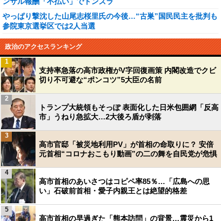
ンサル報酬「不払い」でトンズラ
やっぱり撃沈した山尾志桜里氏の今後…“古巣”国民民主を批判も
参院東京選挙区では2人当選
政治のアクセスランキング
1
支持率急落の高市政権がV字回復画策 内閣改造でクビ
切り不可避な“ポンコツ”5大臣の名前
2
トランプ大統領もそっぽ 表面化した日米包囲網「反高
市」うねり急拡大…2大後ろ盾が剥落
3
高市官邸「被災地利用PV」が首相の命取りに？ 安倍
元首相“コロナおこもり動画”の二の舞を自民党が危惧
4
高市首相のあいさつはコピペ率85％…「広島への思
い」石破前首相・愛子内親王とは絶望的格差
5
高市首相の早過ぎた「熊本訪問」の背景…震災から1