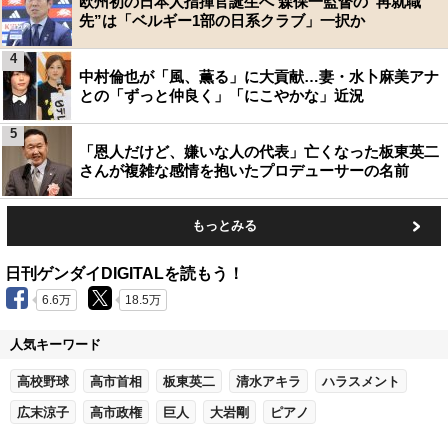
欧州初の日本人指揮官誕生へ 森保一監督の“再就職
先”は「ベルギー1部の日系クラブ」一択か
4
中村倫也が「風、薫る」に大貢献…妻・水卜麻美アナ
との「ずっと仲良く」「にこやかな」近況
5
「恩人だけど、嫌いな人の代表」亡くなった板東英二
さんが複雑な感情を抱いたプロデューサーの名前
もっとみる
日刊ゲンダイDIGITALを読もう！
6.6万
18.5万
人気キーワード
高校野球
高市首相
板東英二
清水アキラ
ハラスメント
広末涼子
高市政権
巨人
大岩剛
ピアノ