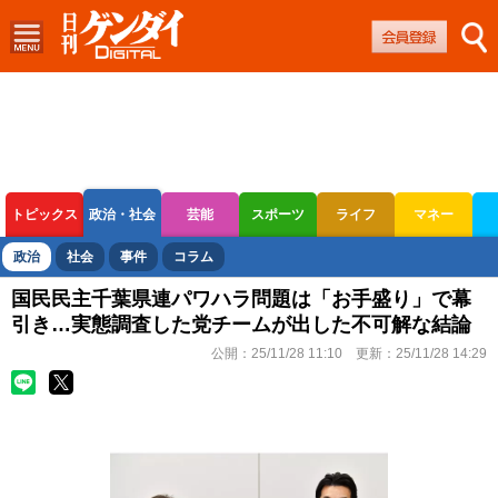
トピックス
政治・社会
芸能
スポーツ
ライフ
マネー
ボートレース
競輪
オートレース
政治
社会
事件
コラム
国民民主千葉県連パワハラ問題は「お手盛り」で幕
引き…実態調査した党チームが出した不可解な結論
公開：
25/11/28 11:10
更新：
25/11/28 14:29