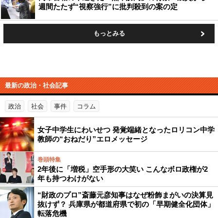
週間たたず“視察強行”に批判殺到の案の定
もっとみる
最新の政治・社会記事
政治
社会
事件
コラム
女子中学生にわいせつ 発覚端緒となったロリコン中学
教師の“おねだり”エロメッセージ
巻頭特集
2年後に「増税」空手形の大笑い こんなボロ政権が2
年も持つわけがない
“財政のプロ”斎藤元彦知事はなぜ粉飾まがいの決算見
抜けず？ 兵庫県が都道府県で初の「早期健全化団体」
転落危機