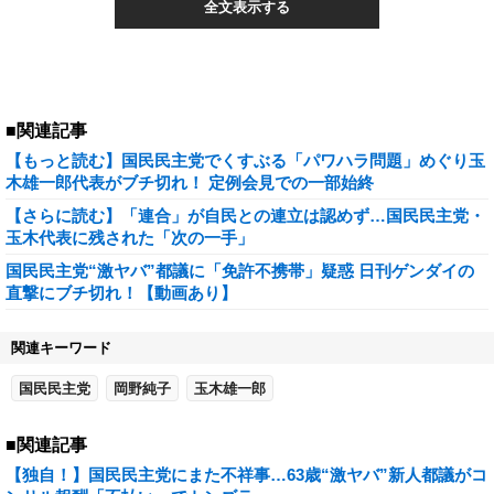
全文表示する
■関連記事
【もっと読む】国民民主党でくすぶる「パワハラ問題」めぐり玉
木雄一郎代表がブチ切れ！ 定例会見での一部始終
【さらに読む】「連合」が自民との連立は認めず…国民民主党・
玉木代表に残された「次の一手」
国民民主党“激ヤバ”都議に「免許不携帯」疑惑 日刊ゲンダイの
直撃にブチ切れ！【動画あり】
関連キーワード
国民民主党
岡野純子
玉木雄一郎
■関連記事
【独自！】国民民主党にまた不祥事…63歳“激ヤバ”新人都議がコ