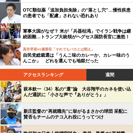
OTC類似薬「追加負担免除」の“落とし穴”…慢性疾患
の患者でも「配慮」されない恐れあり
軍事大国がなぜ？ 米が「兵器枯渇」でイラン戦争は継
続困難…トランプ大統領がヘグセス国防長官に激怒！
高市早苗vs適菜収「それでもバカとは戦え」
自民党総裁選は「うんこ味のカレーか、カレー味のう
んこか」 どれを選んでも地獄だった
アクセスランキング
週間
1
萩本欽一〈34〉私の“運”論 大谷翔平のカネを使い込
んだ通訳に「小さな声で『ありがとう』」
2
新庄監督の“再就職先”に挙がるまさかの球団 采配に
賛否もチームのテコ入れ役にうってつけ
3