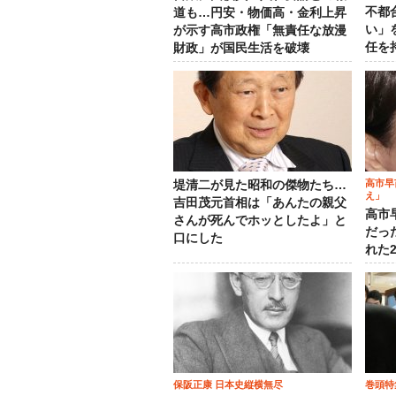
不都
道も…円安・物価高・金利上昇
い」
が示す高市政権「無責任な放漫
任を
財政」が国民生活を破壊
高市早
堤清二が見た昭和の傑物たち…
え」
吉田茂元首相は「あんたの親父
高市
さんが死んでホッとしたよ」と
だっ
口にした
れた
保阪正康 日本史縦横無尽
巻頭特