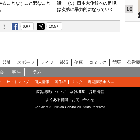
やることなすこと邪なこと
話」（9）日本大使館への監視
10
り
は次第に暴力的になっていく
う！
6.6万
18.5万
芸能
スポーツ
ライフ
経済
健康
コミック
競馬
公営
会
事件
コラム
ー
サイトマップ
個人情報
著作権
リンク
定期購読申込み
広告掲載について
会社概要
採用情報
よくある質問・お問い合わせ
Copyright (C) Nikkan Gendai. All Rights Reserved