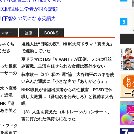
語民間試験に学者が国会請願
 山下智久の気になる英語力
5
マネー
健康
BOOKS
ちゃくち
堺雅人は“日曜の夜”、NHK大河ドラマ「真田丸」
くださ
で躍動していた
夏ドラマはTBS「VIVANT」が圧倒、フジは軒並
った板東
み苦戦…主演を任せられる女優は案外少ない
ーサーの
萩本欽一〈34〉私の“運”論 大谷翔平のカネを使
い込んだ通訳に「小さな声で『ありがとう』」
水卜麻美
NHK職員が番組出演者からの性被害、PTSDで休
」近況
職し大激震…《番組名を公表しろ》と視聴者大合
HK『巡
唱
あさ美と
（8）人生を変えたコルトレーンのコンサート、
雷に打たれた気持ちになった
イ・フィク
を猛追す