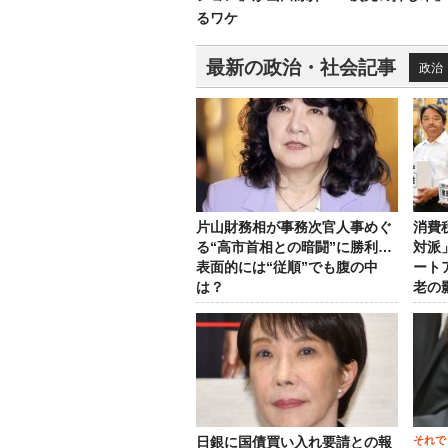
るワケ
最新の政治・社会記事
政治
片山財務相が事務次官人事めぐ
消費
る“高市首相との暗闘”に勝利…
対派
表面的には“従順”でも腹の中
ート
は？
老の
それで
日銀に国債買い入れ要請との報