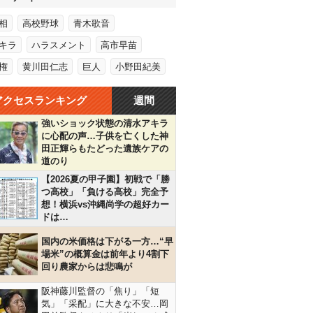
相
高校野球
青木歌音
キラ
ハラスメント
高市早苗
権
黄川田仁志
巨人
小野田紀美
アクセスランキング
週間
強いショック状態の清水アキラ
に心配の声…子供を亡くした神
田正輝らもたどった遺族ケアの
道のり
【2026夏の甲子園】初戦で「勝
つ高校」「負ける高校」完全予
想！横浜vs沖縄尚学の超好カー
ドは…
国内の米価格は下がる一方…“早
場米”の概算金は前年より4割下
回り農家からは悲鳴が
阪神藤川監督の「焦り」「短
気」「采配」に大きな不安…岡