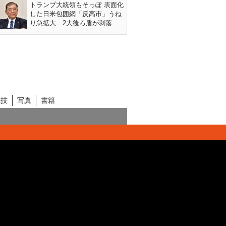
トランプ大統領もそっぽ 表面化
した日米包囲網「反高市」うね
り急拡大…2大後ろ盾が剥落
競技
写真
書籍