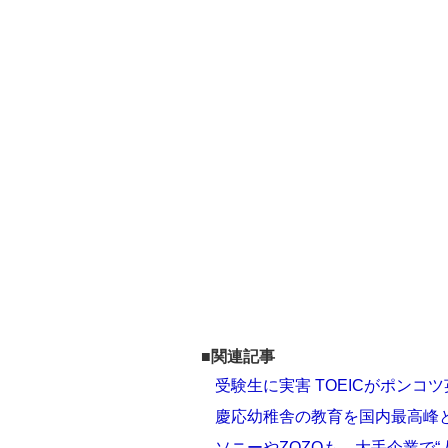
■関連記事
受験生に実害 TOEICがポン
慶応幼稚舎の教育を国内最高峰
ソニーやZOZOも…大手企業で