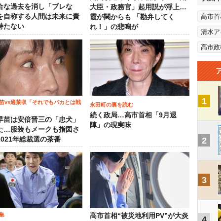
合な過去を消し「ブレな
大臣・政務官」起用説が浮上…
を自称する人間は未来に責
高市首
霞が関からも 「勘弁してく
持たない
れ！」の悲鳴が
清水ア
高市政
1
苗vs適菜収「それでもバカとは戦
永田町の裏を読む
続く政局…高市首相「9月退
早苗は安倍晋三の「忠犬」
陣」の現実味
た…服装もメークも指図さ
2021年総裁選の茶番
2
3
集
高市首相“被災地利用PV”が大炎
4