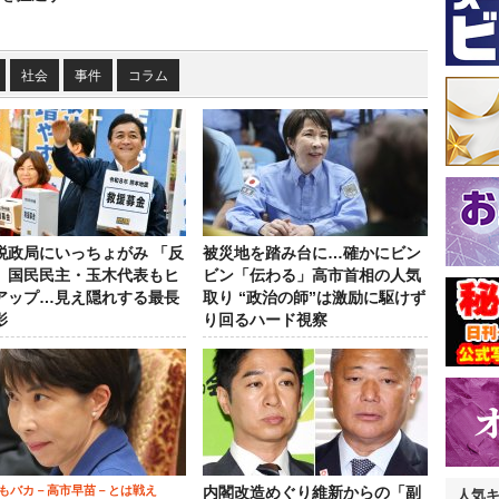
社会
事件
コラム
税政局にいっちょがみ 「反
被災地を踏み台に…確かにビン
」国民民主・玉木代表もヒ
ビン「伝わる」高市首相の人気
アップ…見え隠れする最長
取り “政治の師”は激励に駆けず
影
り回るハード視察
もバカ－高市早苗－とは戦え
内閣改造めぐり維新からの「副
人気