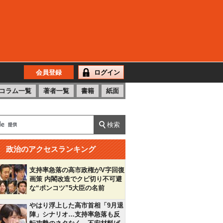
会員登録
ログイン
コラム一覧
著者一覧
書籍
紙面
政治のアクセスランキング
支持率急落の高市政権がV字回復
画策 内閣改造でクビ切り不可避
な“ポンコツ”5大臣の名前
やはり浮上した高市首相「9月退
陣」シナリオ…支持率急落も反