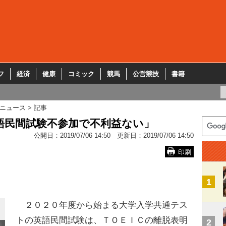
フ
経済
健康
コミック
競馬
公営競技
書籍
ニュース
記事
語民間試験不参加で不利益ない」
公開日：
2019/07/06 14:50
更新日：
2019/07/06 14:50
印刷
1
２０２０年度から始まる大学入学共通テス
トの英語民間試験は、ＴＯＥＩＣの離脱表明
2