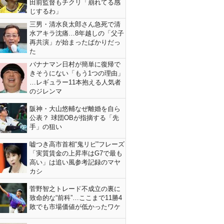
田前監督もチクリ「崩れてる感
じするわ」
三男・清水良太郎さん急死で清
水アキラ沈痛…8年越しの「父子
再共演」が始まったばかりだっ
た
バナナマン日村が簡単に復帰で
きそうにない「もう1つの理由」
…レギュラー11本抱える人気者
のジレンマ
阪神・大山悠輔なぜ離婚を自ら
公表？ 球団OBが指摘する「先
手」の狙い
嘘つき高市首相“鬼リピ”フレーズ
「実質賃金の上昇率はG7で最も
高い」は追い風参考記録のマヤ
カシ
菅野智之トレード不成立の裏に
致命的な“前科”…ここまで11勝4
敗でも市場価値が低かったワケ