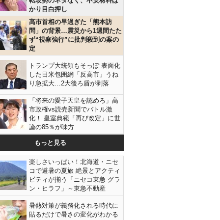
転攻勢のネタなく、不安材料ば
かり目白押し
高市首相の早過ぎた「熊本訪
問」の背景…震災から1週間たた
ず“視察強行”に批判殺到の案の
定
トランプ大統領もそっぽ 表面化
した日米包囲網「反高市」うね
り急拡大…2大後ろ盾が剥落
「将来の愛子天皇を認めろ」高
市政権vs読売新聞でバトル激
化！ 皇室典範「再び改定」に世
論の85％が味方
もっと見る
楽しさいっぱい！北海道・ニセ
コで避暑の夏旅 絶景とアクティ
ビティが揃う「ニセコ東急 グラ
ン・ヒラフ」～東急不動産
暑熱対策が義務化される時代に
貼るだけで暑さの変化がわかる