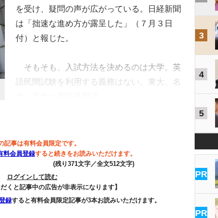
を受け、疑問の声が広がっている。日経新聞
は「拙速な進め方が露呈した」（７月３日
3
付）と報じた。
そもそも、入試方法を決めるのは大学。英
4
語民間試験を利用する義務はない。東大、名
大、京大は英語民間試…
5
の記事は有料会員限定です。
有料会員登録
すると続きをお読みいただけます。
(残り371文字／全文512文字)
PR
ログインして読む
ただくと記事中の広告が非表示になります】
登録
すると有料会員限定記事が3本お読みいただけます。
PR