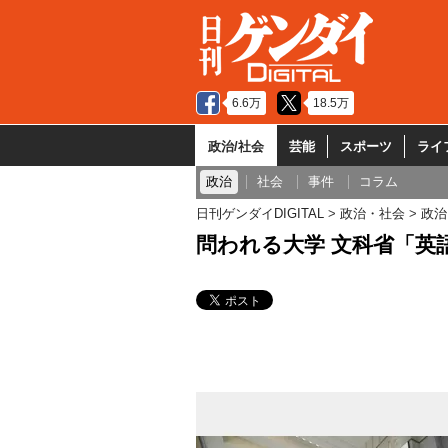
6.6万
18.5万
政治/社会
芸能
スポーツ
ライ
政治
社会
事件
コラム
日刊ゲンダイDIGITAL
政治・社会
政治
問われる大学 文科省「英