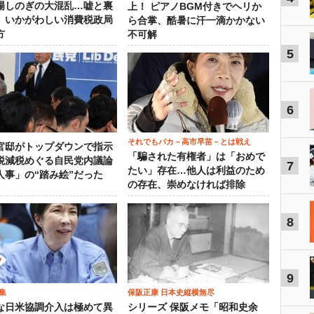
場しのぎの大混乱…嘘と裏
上！ ピアノBGM付きでヘリか
、いかがわしい消費税政局
ら合掌、酷暑に汗一滴かかない
方
不可解
5
6
それでもバカ－高市早苗－とは戦え
官邸がトップダウンで指示
「騙された有権者」は「おめで
税減税めぐる自民党内議論
7
たい」存在…他人は利益のため
人事」の“踏み絵”だった
の存在、崇めなければ排除
8
9
集
保阪正康 日本史縦横無尽
な日米協調介入は極めて異
シリーズ 保阪メモ「昭和史余