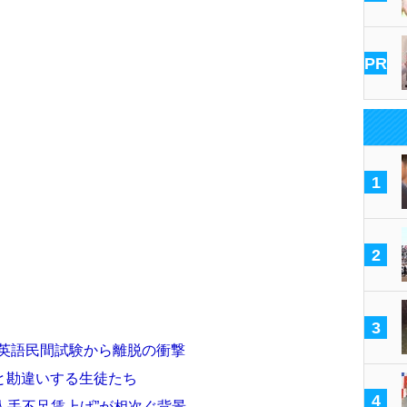
PR
1
2
3
コツ英語民間試験から離脱の衝撃
と勘違いする生徒たち
4
“人手不足賃上げ”が相次ぐ背景