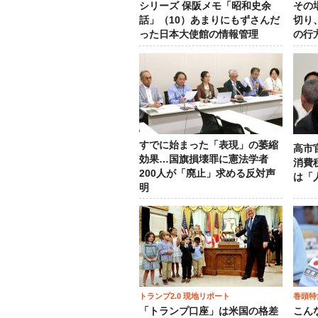
シリーズ 保阪メモ「昭和史余
その
話」（10）あまりにもずさんだ
切り
った日本大使館の情報管理
の行
すでに始まった「表現」の萎縮
高市
効果…国旗損壊罪に憲法学者
消費
200人が「廃止」求める反対声
は「
明
トランプ2.0 現地リポート
巻頭特
「トランプ口座」は米国の格差
こん