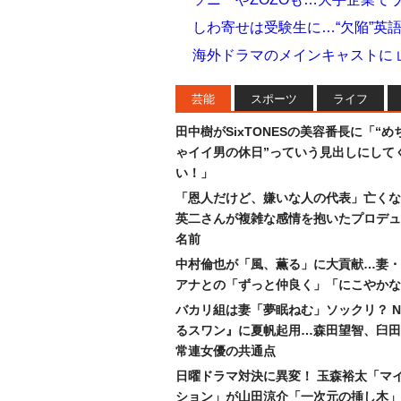
しわ寄せは受験生に…“欠陥”英
海外ドラマのメインキャストに
芸能
スポーツ
ライフ
田中樹がSixTONESの美容番長に「“め
ゃイイ男の休日”っていう見出しにして
い！」
「恩人だけど、嫌いな人の代表」亡くな
英二さんが複雑な感情を抱いたプロデュ
名前
中村倫也が「風、薫る」に大貢献…妻・
アナとの「ずっと仲良く」「にこやかな
バカリ組は妻「夢眠ねむ」ソックリ？ N
るスワン』に夏帆起用…森田望智、臼田
常連女優の共通点
日曜ドラマ対決に異変！ 玉森裕太「マ
ション」が山田涼介「一次元の挿し木」