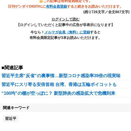
この記事は有料会員限定です。
日刊ゲンダイDIGITALに
有料会員登録
すると続きをお読みいただけます。
(残り726文字／全文867文字)
ログインして読む
【ログインしていただくと記事中の広告が非表示になります】
今なら！
メルマガ会員（無料）に登録
すると
有料会員限定記事が3本お読みいただけます。
■関連記事
習近平主席“反省”の裏事情…新型コロナ感染率39倍の現実味
習近平にスリ寄る安倍首相 台湾、香港は五輪ボイコットも
“100均”の棚が空っぽに？ 新型肺炎の感染拡大で危機到来
関連キーワード
習近平