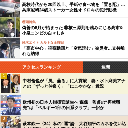
高校時代から20回以上、手紙や食べ物を「置き配」…
兵庫尼崎24歳ストーカー女性オドロキの犯行動機
巻頭特集
偽善の8月が始まった 非核三原則を踏みにじる高市&
小泉コンビの白々しさ
鈴木エイト カルトな金曜日
「高市中心」視察動画と「空気読む」被災者…支持離
れも納得
アクセスランキング
週間
1
中村倫也が「風、薫る」に大貢献…妻・水卜麻美アナ
との「ずっと仲良く」「にこやかな」近況
2
欧州初の日本人指揮官誕生へ 森保一監督の“再就職
先”は「ベルギー1部の日系クラブ」一択か
3
萩本欽一〈34〉私の“運”論 大谷翔平のカネを使い込