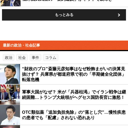
もっとみる
最新の政治・社会記事
政治
社会
事件
コラム
“財政のプロ”斎藤元彦知事はなぜ粉飾まがいの決算見
抜けず？ 兵庫県が都道府県で初の「早期健全化団体」
転落危機
軍事大国がなぜ？ 米が「兵器枯渇」でイラン戦争は継
続困難…トランプ大統領がヘグセス国防長官に激怒！
OTC類似薬「追加負担免除」の“落とし穴”…慢性疾患
の患者でも「配慮」されない恐れあり