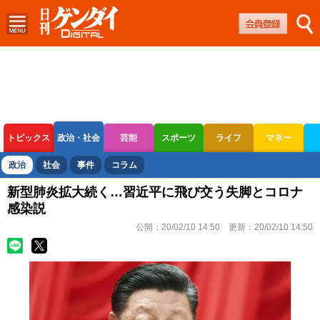
トピックス
政治・社会
芸能
スポーツ
ライフ
マネー
ボートレース
競輪
オートレース
政治
社会
事件
コラム
新型肺炎拡大続く…習近平に飛び交う失脚とコロナ
感染説
公開：
20/02/10 14:50
更新：
20/02/10 14:50