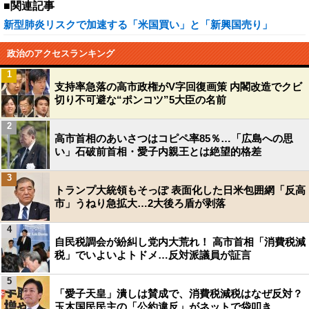
■関連記事
新型肺炎リスクで加速する「米国買い」と「新興国売り」
政治のアクセスランキング
1
支持率急落の高市政権がV字回復画策 内閣改造でクビ
切り不可避な“ポンコツ”5大臣の名前
2
高市首相のあいさつはコピペ率85％…「広島への思
い」石破前首相・愛子内親王とは絶望的格差
3
トランプ大統領もそっぽ 表面化した日米包囲網「反高
市」うねり急拡大…2大後ろ盾が剥落
4
自民税調会が紛糾し党内大荒れ！ 高市首相「消費税減
税」でいよいよトドメ…反対派議員が証言
5
「愛子天皇」潰しは賛成で、消費税減税はなぜ反対？
玉木国民民主の「公約違反」がネットで袋叩き