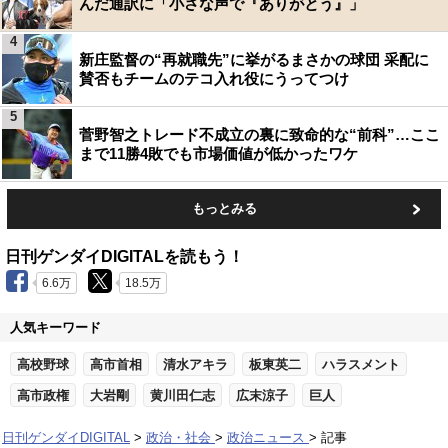
んだ通訳に「小さな声で『ありがとう』」
4
新庄監督の“再就職先”に挙がるまさかの球団 采配に
賛否もチームのテコ入れ役にうってつけ
5
菅野智之トレード不成立の裏に致命的な“前科”…ここ
まで11勝4敗でも市場価値が低かったワケ
もっとみる
日刊ゲンダイDIGITALを読もう！
6.6万
18.5万
人気キーワード
高校野球
高市首相
清水アキラ
板東英二
ハラスメント
高市政権
大岩剛
黄川田仁志
広末涼子
巨人
日刊ゲンダイDIGITAL
政治・社会
政治ニュース
記事