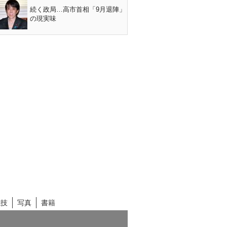
続く政局…高市首相「9月退陣」
の現実味
競技
写真
書籍