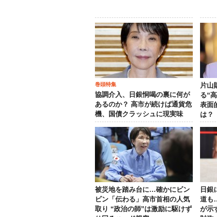
巻頭特集
片山
協調介入、日銀恫喝の裏に何が
る“
あるのか？ 高市が続けば通貨危
表面
機、国債クラッシュに現実味
は？
被災地を踏み台に…確かにビン
日銀
ビン「伝わる」高市首相の人気
道も
取り “政治の師”は激励に駆けず
が示