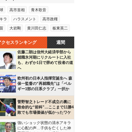
球
高市首相
青木歌音
キラ
ハラスメント
高市政権
苗
大岩剛
黄川田仁志
板東英二
アクセスランキング
週間
佐藤二朗は信州大経済学部から
就職氷河期にリクルートに入社
も、わずか1日で辞めて役者の道
へ
欧州初の日本人指揮官誕生へ 森
保一監督の“再就職先”は「ベル
ギー1部の日系クラブ」一択か
菅野智之トレード不成立の裏に
致命的な“前科”…ここまで11勝4
敗でも市場価値が低かったワケ
強いショック状態の清水アキラ
に心配の声…子供を亡くした神