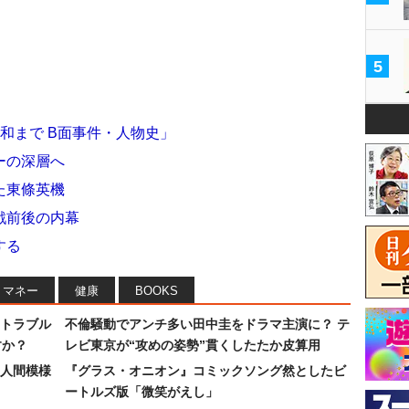
5
和まで B面事件・人物史」
ーの深層へ
た東條英機
戦前後の内幕
する
マネー
健康
BOOKS
トラブル
不倫騒動でアンチ多い田中圭をドラマ主演に？ テ
すか？
レビ東京が“攻めの姿勢”貫くしたたか皮算用
人間模様
『グラス・オニオン』コミックソング然としたビ
ートルズ版「微笑がえし」