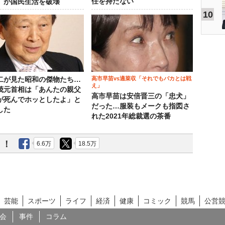
任を持たない
」が国民生活を破壊
10
高市早苗vs適菜収「それでもバカとは戦
二が見た昭和の傑物たち…
え」
茂元首相は「あんたの親父
高市早苗は安倍晋三の「忠犬」
が死んでホッとしたよ」と
だった…服装もメークも指図さ
した
れた2021年総裁選の茶番
う！
6.6万
18.5万
芸能
スポーツ
ライフ
経済
健康
コミック
競馬
公営
会
事件
コラム