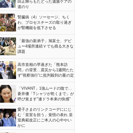
田正輝らもたどった遺族ケアの
道のり
腎臓病（4）ソーセージ、ちく
わ、プロセスチーズの取り過ぎ
が腎機能を低下させる
「最強の新弟子」旭富士、デビ
ュー4場所連続Ｖでも残る大きな
課題
高市首相の早過ぎた「熊本訪
問」の背景…震災から1週間たた
ず“視察強行”に批判殺到の案の定
「VIVANT」1強ムードの陰で…
蒼井優「Tシャツが乾くまで」が
呼び覚ます"連ドラ本来の快感"
愛子さまのリンクコーデににじ
む「皇室を担う」覚悟の表れ 皇
室典範改正にご本人の心中やい
かに