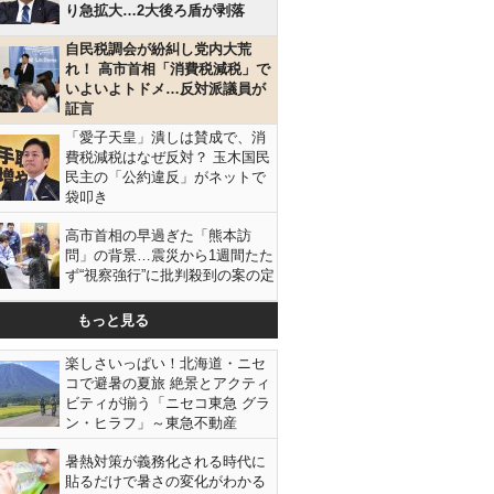
り急拡大…2大後ろ盾が剥落
自民税調会が紛糾し党内大荒
れ！ 高市首相「消費税減税」で
いよいよトドメ…反対派議員が
証言
「愛子天皇」潰しは賛成で、消
費税減税はなぜ反対？ 玉木国民
民主の「公約違反」がネットで
袋叩き
高市首相の早過ぎた「熊本訪
問」の背景…震災から1週間たた
ず“視察強行”に批判殺到の案の定
もっと見る
楽しさいっぱい！北海道・ニセ
コで避暑の夏旅 絶景とアクティ
ビティが揃う「ニセコ東急 グラ
ン・ヒラフ」～東急不動産
暑熱対策が義務化される時代に
貼るだけで暑さの変化がわかる