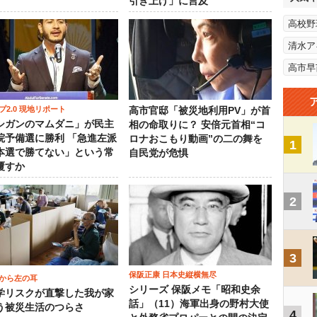
引き上げ」に言及
高校野
清水ア
高市早
プ2.0 現地リポート
高市官邸「被災地利用PV」が首
シガンのマムダニ」が民主
相の命取りに？ 安倍元首相“コ
院予備選に勝利 「急進左派
ロナおこもり動画”の二の舞を
1
本選で勝てない」という常
自民党が危惧
覆すか
2
3
保阪正康 日本史縦横無尽
から左の耳
シリーズ 保阪メモ「昭和史余
学リスクが直撃した我が家
話」（11）海軍出身の野村大使
う被災生活のつらさ
4