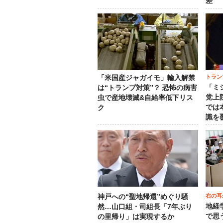
差
トラン
「米国産ジャガイモ」輸入解禁
「ミ
は“トランプ対策”？ 恐怖の病害
党上
虫で産地壊滅&自給率低下リス
では
ク
識を
右の耳
神戸への“聖地帰還”めぐり騒
地経
然…山口組・司組長「7年ぶり
で思
の里帰り」は実現するか