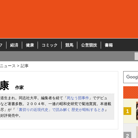
フ
経済
健康
コミック
競馬
公営競技
書籍
ニュース
記事
康
作家
海道生まれ。同志社大卒。編集者を経て「
死なう団事件
」でデビュ
」など著書多数。２００４年、一連の昭和史研究で菊池寛賞。本連載
無尽」が『
「裏切りの近現代史」で読み解く 歴史が暗転するとき
』
1
て好評発売中。
2