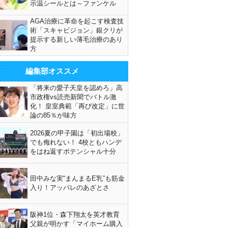
示温シールとは～ファンケル
AGA治療に革命を起こす検査技
術「スキャビジョン」銀クリが
提示する新しい薄毛治療のあり
方
編集部オススメ
「将来の愛子天皇を認めろ」高
市政権vs読売新聞でバトル激
化！ 皇室典範「再び改定」に世
論の85％が味方
2026夏の甲子園は「初出場校」
でも侮れない！ 4校ともハンデ
をはね返すポテンシャル十分
田中みな実“まんまるE乳”も筋金
入り！アッパレのあざとさ
阪神1位・森下翔太を英才教育
父親が明かす「マイホーム購入