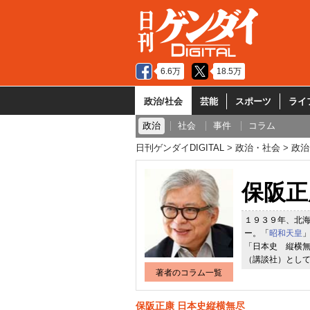
6.6万
18.5万
政治/社会
芸能
スポーツ
ライ
政治
社会
事件
コラム
日刊ゲンダイDIGITAL
政治・社会
政治
保阪正
１９３９年、北
ー。「
昭和天皇
「日本史 縦横
（講談社）とし
著者のコラム一覧
保阪正康 日本史縦横無尽