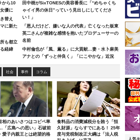
ラから10
田中樹がSixTONESの美容番長に「“めちゃくち
女優に
ゃイイ男の休日”っていう見出しにしてくださ
い！」
き替え
マに新た
「恩人だけど、嫌いな人の代表」亡くなった板東
英二さんが複雑な感情を抱いたプロデューサーの
名前
所も都立
れる経緯
中村倫也が「風、薫る」に大貢献…妻・水卜麻美
アナとの「ずっと仲良く」「にこやかな」近況
社会
事件
コラム
首相のあいさつはコピペ率
食料品の消費減税分を賄う「恒
％…「広島への思い」石破前
久財源」ならすでにある！ 25年
・愛子内親王とは絶望的格
度与党税制改正大綱は「法人税
人気