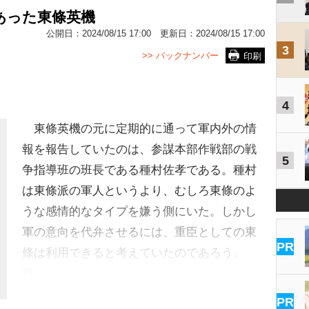
あった東條英機
公開日：
2024/08/15 17:00
更新日：
2024/08/15 17:00
3
>> バックナンバー
印刷
4
東條英機の元に定期的に通って軍内外の情
報を報告していたのは、参謀本部作戦部の戦
5
争指導班の班長である種村佐孝である。種村
は東條派の軍人というより、むしろ東條のよ
うな感情的なタイプを嫌う側にいた。しかし
軍の意向を代弁させるには、重臣としての東
PR
條は利用できると考えていたのであろう。
種…
PR