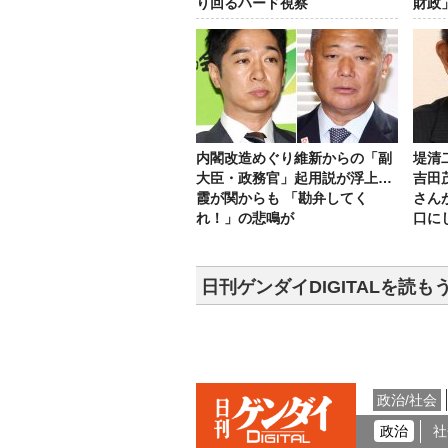
り回るハード視察
財政
内閣改造めぐり維新からの「副
堤清
大臣・政務官」起用説が浮上…
吉田
霞が関からも 「勘弁してく
さん
れ！」の悲鳴が
口に
日刊ゲンダイDIGITALを読も
政治/社会
政治
社