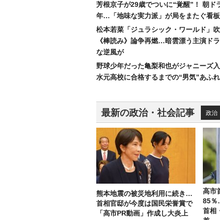
芳根京子が29歳でついに“覚醒”！ 朝ド
年…「地味な実力派」が局をまたぐ看板
松本若菜「ジュラシック・ワールド」吹
《棒読み》論争再燃…暗雲漂う主演ドラ
な逆風が
野球少年だった亀梨和也がジャニーズ入
水元高校に合格するまでの“男気”あふ
最新の政治・社会記事
政治
高市
熊本地震の被災地利用に続き…
85
首相官邸が今度は国民栄誉賞で
首相
「高市PR動画」作成し大炎上