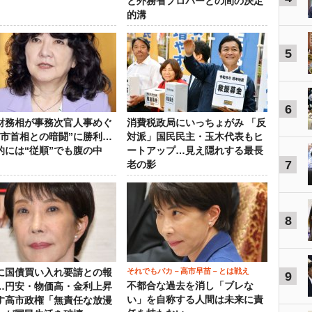
と外務省プロパーとの間の決定
的溝
5
6
財務相が事務次官人事めぐ
消費税政局にいっちょがみ 「反
高市首相との暗闘”に勝利…
対派」国民民主・玉木代表もヒ
的には“従順”でも腹の中
ートアップ…見え隠れする最長
7
老の影
8
それでもバカ－高市早苗－とは戦え
に国債買い入れ要請との報
9
不都合な過去を消し「ブレな
…円安・物価高・金利上昇
い」を自称する人間は未来に責
す高市政権「無責任な放漫