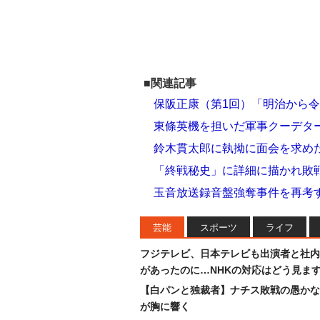
■関連記事
保阪正康（第1回）「明治から令
東條英機を担いだ軍事クーデタ
鈴木貫太郎に執拗に面会を求め
「終戦秘史」に詳細に描かれ敗
玉音放送録音盤強奪事件を再考
芸能
スポーツ
ライフ
フジテレビ、日本テレビも出演者と社内
があったのに…NHKの対応はどう見ま
【白パンと独裁者】ナチス敗戦の愚かな
が胸に響く