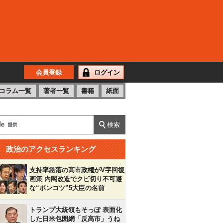
会員登録
ログイン
コラム一覧
著者一覧
書籍
紙面
政治のアクセスランキング
支持率急落の高市政権がV字回復
画策 内閣改造でクビ切り不可避
な“ポンコツ”5大臣の名前
トランプ大統領もそっぽ 表面化
した日米包囲網「反高市」うね