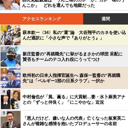
んこか」 どれを選んでも地獄だった
アクセスランキング
週間
1
萩本欽一〈34〉私の“運”論 大谷翔平のカネを使い込
んだ通訳に「小さな声で『ありがとう』」
2
新庄監督の“再就職先”に挙がるまさかの球団 采配に
賛否もチームのテコ入れ役にうってつけ
3
欧州初の日本人指揮官誕生へ 森保一監督の“再就職
先”は「ベルギー1部の日系クラブ」一択か
4
中村倫也が「風、薫る」に大貢献…妻・水卜麻美アナ
との「ずっと仲良く」「にこやかな」近況
5
「恩人だけど、嫌いな人の代表」亡くなった板東英二
さんが複雑な感情を抱いたプロデューサーの名前