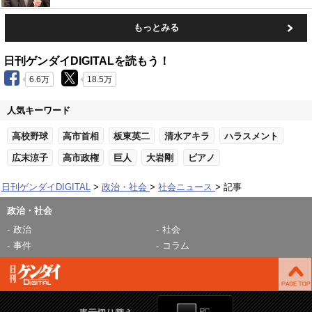
もっとみる
日刊ゲンダイDIGITALを読もう！
6.6万
18.5万
人気キーワード
高校野球
高市首相
板東英二
清水アキラ
ハラスメント
広末涼子
高市政権
巨人
大岩剛
ピアノ
日刊ゲンダイDIGITAL
政治・社会
社会ニュース
記事
政治・社会
政治
社会
事件
コラム