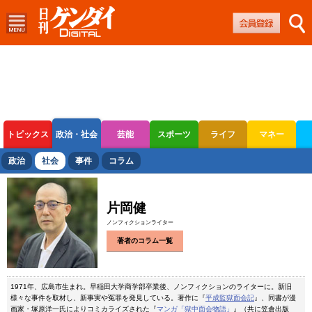
トピックス
政治・社会
芸能
スポーツ
ライフ
マネー
ボートレース
競輪
オートレース
政治
社会
事件
コラム
片岡健
ノンフィクションライター
著者のコラム一覧
1971年、広島市生まれ。早稲田大学商学部卒業後、ノンフィクションのライターに。新旧
様々な事件を取材し、新事実や冤罪を発見している。著作に『
平成監獄面会記
』、同書が漫
画家・塚原洋一氏によりコミカライズされた『
マンガ「獄中面会物語」
』（共に笠倉出版