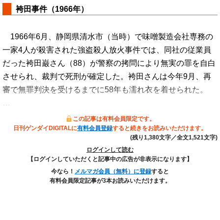
袴田事件（1966年）
1966年6月、静岡県清水市（当時）で味噌製造会社専務の
一家4人が殺害された強盗殺人放火事件では、同社の従業員
だった袴田巌さん（88）が警察の拷問により無実の罪を自白
させられ、裁判で死刑が確定した。袴田さんは今年9月、再
審で無罪判決を受けるまでに58年も濡れ衣を着せられた。
…
この記事は有料会員限定です。
日刊ゲンダイDIGITALに
有料会員登録
すると続きをお読みいただけます。
(残り1,380文字／全文1,521文字)
ログインして読む
【ログインしていただくと記事中の広告が非表示になります】
今なら！
メルマガ会員（無料）に登録
すると
有料会員限定記事が3本お読みいただけます。