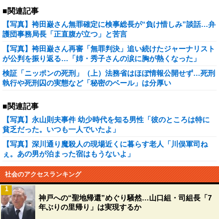
■関連記事
【写真】袴田巌さん無罪確定に検事総長が“負け惜しみ”談話…弁
護団事務局長「正直腹が立つ」と苦言
【写真】袴田巌さん再審「無罪判決」追い続けたジャーナリスト
が公判を振り返る…「姉・秀子さんの涙に胸が熱くなった」
検証「ニッポンの死刑」（上）法務省はほぼ情報公開せず…死刑
執行や死刑囚の実態など「秘密のベール」は分厚い
■関連記事
【写真】永山則夫事件 幼少時代を知る男性「彼のところは特に
貧乏だった。いつも一人でいたよ」
【写真】深川通り魔殺人の現場近くに暮らす老人「川俣軍司ね
ぇ。あの男が泊まった宿はもうないよ」
社会のアクセスランキング
1
神戸への“聖地帰還”めぐり騒然…山口組・司組長「7
年ぶりの里帰り」は実現するか