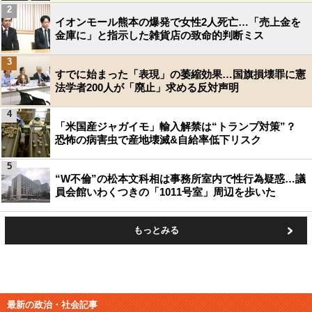
2
イオンモール熊本の爆発で女性2人死亡…「売上金を
金庫に」と指示した雑貨店の致命的判断ミス
3
すでに始まった「表現」の萎縮効果…国旗損壊罪に憲
法学者200人が「廃止」求める反対声明
4
「米国産ジャガイモ」輸入解禁は“トランプ対策”？
恐怖の病害虫で産地壊滅&自給率低下リスク
5
“W不倫”の松本文科相は事務所室内で性行為疑惑…議
員会館いわくつきの「1011号室」周辺を歩いた
もっとみる
最新の政治・社会記事