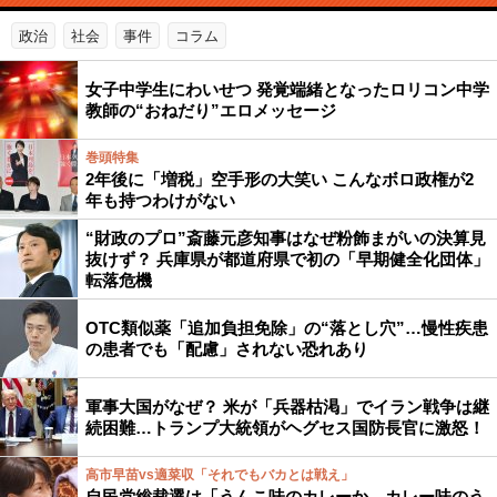
政治
社会
事件
コラム
女子中学生にわいせつ 発覚端緒となったロリコン中学
教師の“おねだり”エロメッセージ
巻頭特集
2年後に「増税」空手形の大笑い こんなボロ政権が2
年も持つわけがない
“財政のプロ”斎藤元彦知事はなぜ粉飾まがいの決算見
抜けず？ 兵庫県が都道府県で初の「早期健全化団体」
転落危機
OTC類似薬「追加負担免除」の“落とし穴”…慢性疾患
の患者でも「配慮」されない恐れあり
軍事大国がなぜ？ 米が「兵器枯渇」でイラン戦争は継
続困難…トランプ大統領がヘグセス国防長官に激怒！
高市早苗vs適菜収「それでもバカとは戦え」
自民党総裁選は「うんこ味のカレーか、カレー味のう