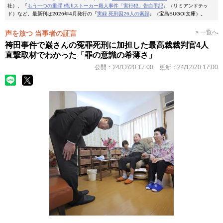
社）、『
もう一つの重罪 桶川ストーカー殺人事件「実行犯」告白手記
』（リミアンドテッ
ド）など。最新刊は2026年4月発行の『
実録 死刑囚26人の素顔
』（宝島SUGOI文庫）。
> 一覧へ
声を放つ 当事者の証言
袴田事件で巌さんの冤罪死刑に加担した最高裁裁判官4人
直撃取材でわかった「罪の意識の希薄さ」
公開：
24/12/20 17:00
更新：
24/12/20 17:00