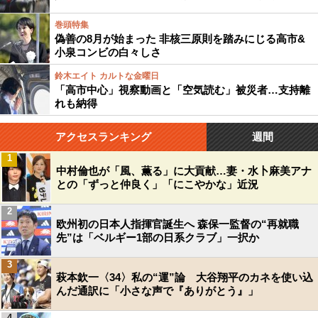
巻頭特集
偽善の8月が始まった 非核三原則を踏みにじる高市&
小泉コンビの白々しさ
鈴木エイト カルトな金曜日
「高市中心」視察動画と「空気読む」被災者…支持離
れも納得
アクセスランキング
週間
1
中村倫也が「風、薫る」に大貢献…妻・水卜麻美アナ
との「ずっと仲良く」「にこやかな」近況
2
欧州初の日本人指揮官誕生へ 森保一監督の“再就職
先”は「ベルギー1部の日系クラブ」一択か
3
萩本欽一〈34〉私の“運”論 大谷翔平のカネを使い込
んだ通訳に「小さな声で『ありがとう』」
4