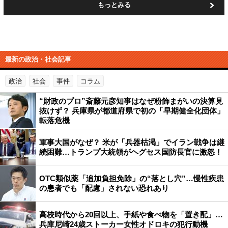
もっとみる
最新の政治・社会記事
政治
社会
事件
コラム
“財政のプロ”斎藤元彦知事はなぜ粉飾まがいの決算見
抜けず？ 兵庫県が都道府県で初の「早期健全化団体」
転落危機
軍事大国がなぜ？ 米が「兵器枯渇」でイラン戦争は継
続困難…トランプ大統領がヘグセス国防長官に激怒！
OTC類似薬「追加負担免除」の“落とし穴”…慢性疾患
の患者でも「配慮」されない恐れあり
高校時代から20回以上、手紙や食べ物を「置き配」…
兵庫尼崎24歳ストーカー女性オドロキの犯行動機