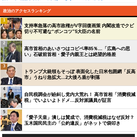
政治のアクセスランキング
1
支持率急落の高市政権がV字回復画策 内閣改造でクビ
切り不可避な“ポンコツ”5大臣の名前
2
高市首相のあいさつはコピペ率85％…「広島への思
い」石破前首相・愛子内親王とは絶望的格差
3
トランプ大統領もそっぽ 表面化した日米包囲網「反高
市」うねり急拡大…2大後ろ盾が剥落
4
自民税調会が紛糾し党内大荒れ！ 高市首相「消費税減
税」でいよいよトドメ…反対派議員が証言
5
「愛子天皇」潰しは賛成で、消費税減税はなぜ反対？
玉木国民民主の「公約違反」がネットで袋叩き