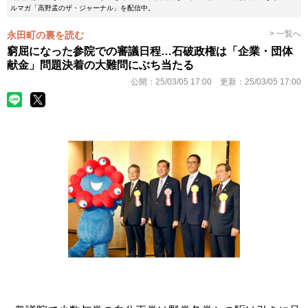
ルマガ「高野孟のザ・ジャーナル」を配信中。
> 一覧へ
永田町の裏を読む
窮屈になった参院での審議日程…石破政権は「企業・団体
献金」問題決着の大難問にぶち当たる
公開：
25/03/05 17:00
更新：
25/03/05 17:00