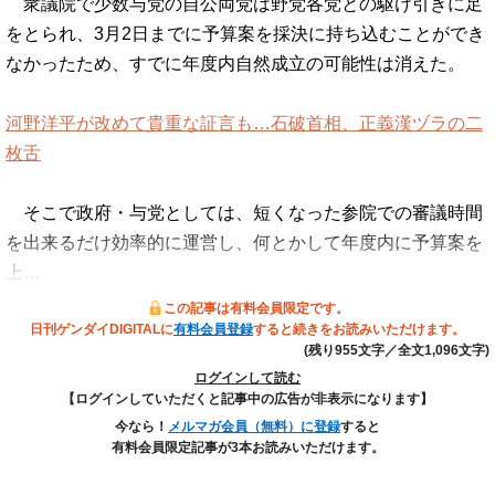
衆議院で少数与党の自公両党は野党各党との駆け引きに足
をとられ、3月2日までに予算案を採決に持ち込むことができ
なかったため、すでに年度内自然成立の可能性は消えた。
河野洋平が改めて貴重な証言も…石破首相、正義漢ヅラの二
枚舌
そこで政府・与党としては、短くなった参院での審議時間
を出来るだけ効率的に運営し、何とかして年度内に予算案を
上…
この記事は有料会員限定です。
日刊ゲンダイDIGITALに
有料会員登録
すると続きをお読みいただけます。
(残り955文字／全文1,096文字)
ログインして読む
【ログインしていただくと記事中の広告が非表示になります】
今なら！
メルマガ会員（無料）に登録
すると
有料会員限定記事が3本お読みいただけます。