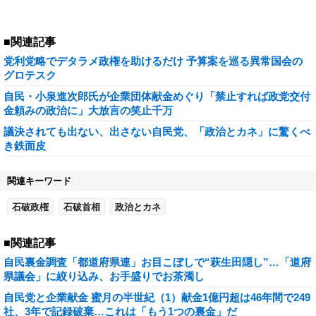
■関連記事
党利党略でデタラメ政権を助けるだけ 予算案を巡る異常国会の
グロテスク
自民・小泉進次郎氏が企業団体献金めぐり「禁止すれば政党交付
金頼みの政治に」大放言の笑止千万
議決されても出ない、出さない自民党、「政治とカネ」に驚くべ
き鉄面皮
関連キーワード
石破政権
石破首相
政治とカネ
■関連記事
自民裏金調査「都道府県連」お目こぼしで“萩生田隠し”…「道府
県議会」に絞り込み、お手盛りでお茶濁し
自民党と企業献金 蜜月の半世紀（1）献金1億円超は46年間で249
社、3年で記録破棄…これは「もう1つの裏金」だ