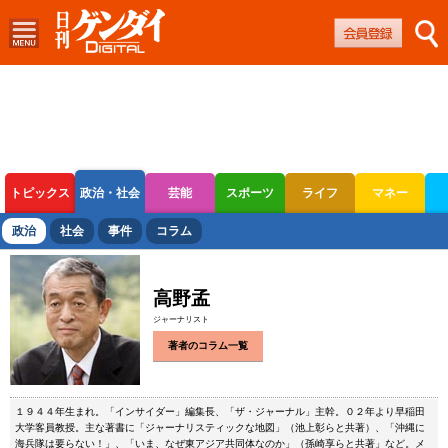
トピックス
政治・社会
芸能
スポーツ
ライフ
マネー
ボートレース
競輪
オートレース
政治
社会
事件
コラム
高野孟
ジャーナリスト
著者のコラム一覧
１９４４年生まれ。「インサイダー」編集長、「ザ・ジャーナル」主幹。０２年より早稲田
大学客員教授。主な著書に「ジャーナリスティックな地図」（池上彰らと共著）、「沖縄に
海兵隊は要らない！」、「いま、なぜ東アジア共同体なのか」（孫崎享らと共著」など。メ