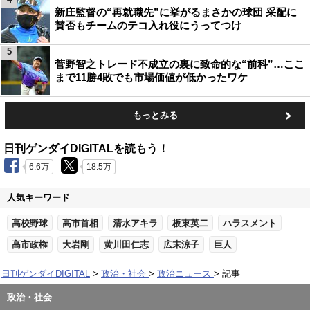
新庄監督の“再就職先”に挙がるまさかの球団 采配に
賛否もチームのテコ入れ役にうってつけ
5
菅野智之トレード不成立の裏に致命的な“前科”…ここ
まで11勝4敗でも市場価値が低かったワケ
もっとみる
日刊ゲンダイDIGITALを読もう！
6.6万
18.5万
人気キーワード
高校野球
高市首相
清水アキラ
板東英二
ハラスメント
高市政権
大岩剛
黄川田仁志
広末涼子
巨人
日刊ゲンダイDIGITAL
政治・社会
政治ニュース
記事
政治・社会