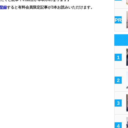
登録
すると有料会員限定記事が3本お読みいただけます。
PR
1
2
3
4