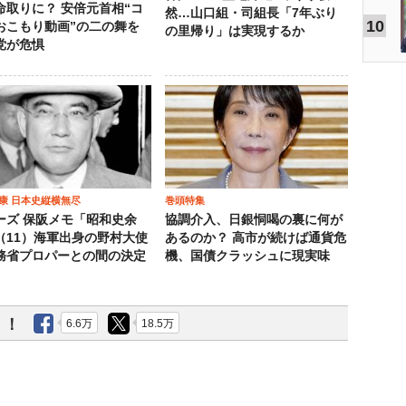
命取りに？ 安倍元首相“コ
然…山口組・司組長「7年ぶり
10
おこもり動画”の二の舞を
の里帰り」は実現するか
党が危惧
康 日本史縦横無尽
巻頭特集
ーズ 保阪メモ「昭和史余
協調介入、日銀恫喝の裏に何が
（11）海軍出身の野村大使
あるのか？ 高市が続けば通貨危
務省プロパーとの間の決定
機、国債クラッシュに現実味
う！
6.6万
18.5万