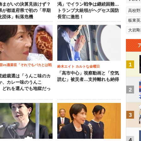
飾まがいの決算見抜けず？
渇」でイラン戦争は継続困難…
県が都道府県で初の「早期
トランプ大統領がヘグセス国防
高校野
化団体」転落危機
長官に激怒！
板東英
大岩剛
1
苗vs適菜収「それでもバカとは戦
鈴木エイト カルトな金曜日
「高市中心」視察動画と「空気
党総裁選は「うんこ味のカ
読む」被災者…支持離れも納得
か、カレー味のうんこ
 どれを選んでも地獄だっ
2
3
4