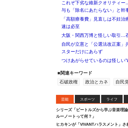
これぞ下劣な維新クオリティー
与も「除名にあたらない」と幹
「高額療養費」見直しは不妊治
速は必至
大阪・関西万博と怪しい取引…
自民が立憲と「公選法改正案」共
スターだけにあらず
つけあがらせているのは怪しい“
■関連キーワード
石破政権
政治とカネ
自民
芸能
スポーツ
ライフ
シリーズ「ビートルズから学ぶ音楽理論
ルーノートって何？」
ヒカキンが「VIVANTハラスメント」さ