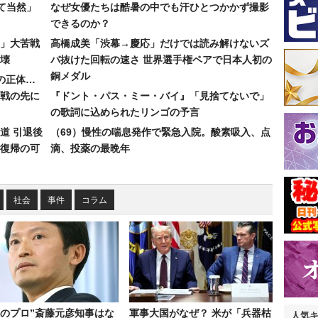
て当然」
なぜ女優たちは酷暑の中でも汗ひとつかかず撮影
できるのか？
30」大苦戦
高橋成美「渋幕→慶応」だけでは読み解けないズ
壊
バ抜けた回転の速さ 世界選手権ペアで日本人初の
銅メダル
”の正体…
合戦の先に
『ドント・パス・ミー・バイ』「見捨てないで」
の歌詞に込められたリンゴの予言
道 引退後
（69）慢性の喘息発作で緊急入院。酸素吸入、点
復帰の可
滴、投薬の最晩年
社会
事件
コラム
政のプロ”斎藤元彦知事はな
軍事大国がなぜ？ 米が「兵器枯
人気