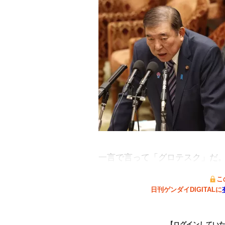
一言で言って「グロテスク」だ
こ
日刊ゲンダイDIGITALに
【ログインしてい