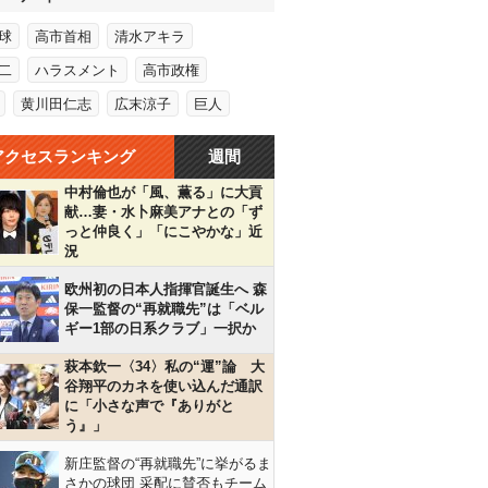
球
高市首相
清水アキラ
二
ハラスメント
高市政権
黄川田仁志
広末涼子
巨人
アクセスランキング
週間
中村倫也が「風、薫る」に大貢
献…妻・水卜麻美アナとの「ず
っと仲良く」「にこやかな」近
況
欧州初の日本人指揮官誕生へ 森
保一監督の“再就職先”は「ベル
ギー1部の日系クラブ」一択か
萩本欽一〈34〉私の“運”論 大
谷翔平のカネを使い込んだ通訳
に「小さな声で『ありがと
う』」
新庄監督の“再就職先”に挙がるま
さかの球団 采配に賛否もチーム