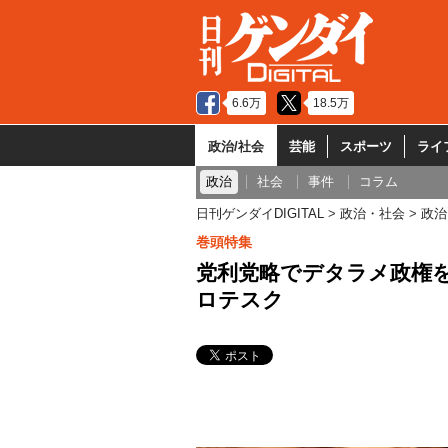
6.6万
18.5万
政治/社会
芸能
スポーツ
ライ
政治
社会
事件
コラム
日刊ゲンダイDIGITAL
政治・社会
政治
巻頭特集
党利党略でデタラメ政権を
ロテスク