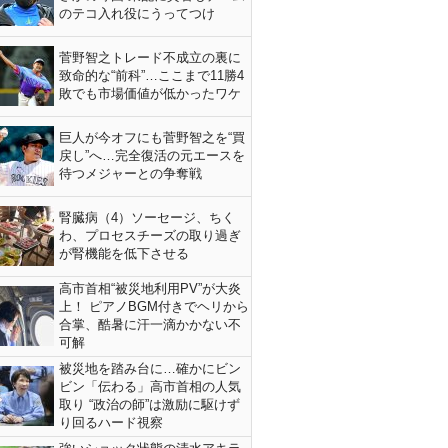
のテコ入れ役にうってつけ
菅野智之トレード不成立の裏に
致命的な“前科”…ここまで11勝4
敗でも市場価値が低かったワケ
巨人が今オフにも菅野智之を“買
戻し”へ…完全復活の元エースを
待つメジャーとの争奪戦
腎臓病（4）ソーセージ、ちく
わ、プロセスチーズの取り過ぎ
が腎機能を低下させる
高市首相“被災地利用PV”が大炎
上！ ピアノBGM付きでヘリから
合掌、酷暑に汗一滴かかない不
可解
被災地を踏み台に…確かにビン
ビン「伝わる」高市首相の人気
取り “政治の師”は激励に駆けず
り回るハード視察