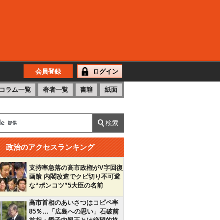
会員登録
ログイン
コラム一覧
著者一覧
書籍
紙面
政治のアクセスランキング
支持率急落の高市政権がV字回復
画策 内閣改造でクビ切り不可避
な“ポンコツ”5大臣の名前
高市首相のあいさつはコピペ率
85％…「広島への思い」石破前