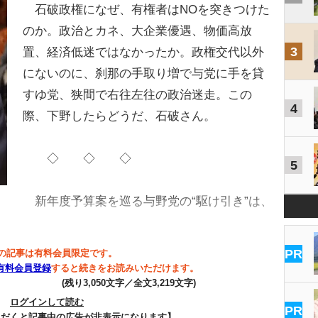
石破政権になぜ、有権者はNOを突きつけた
のか。政治とカネ、大企業優遇、物価高放
3
置、経済低迷ではなかったか。政権交代以外
にないのに、刹那の手取り増で与党に手を貸
すゆ党、狭間で右往左往の政治迷走。この
4
際、下野したらどうだ、石破さん。
◇ ◇ ◇
5
新年度予算案を巡る与野党の“駆け引き”は、
。
PR
の記事は有料会員限定です。
有料会員登録
すると続きをお読みいただけます。
(残り3,050文字／全文3,219文字)
ログインして読む
PR
ただくと記事中の広告が非表示になります】