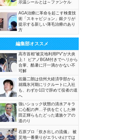
示温シールとは～ファンケル
AGA治療に革命を起こす検査技
術「スキャビジョン」銀クリが
提示する新しい薄毛治療のあり
方
編集部オススメ
高市首相“被災地利用PV”が大炎
上！ ピアノBGM付きでヘリから
合掌、酷暑に汗一滴かかない不
可解
佐藤二朗は信州大経済学部から
就職氷河期にリクルートに入社
も、わずか1日で辞めて役者の道
へ
強いショック状態の清水アキラ
に心配の声…子供を亡くした神
田正輝らもたどった遺族ケアの
道のり
石原プロ「炊き出しの流儀」 被
災地一番乗りがエラいわけでは