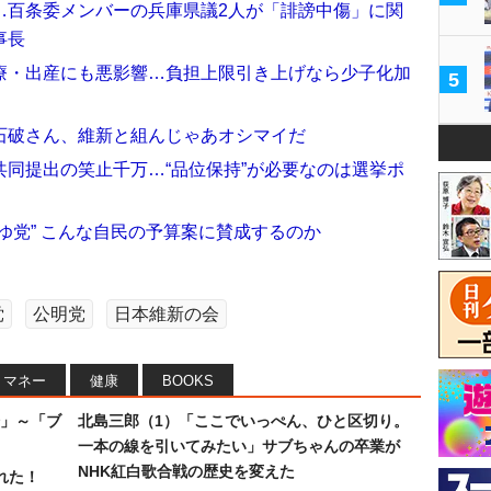
…百条委メンバーの兵庫県議2人が「誹謗中傷」に関
事長
療・出産にも悪影響…負担上限引き上げなら少子化加
5
石破さん、維新と組んじゃあオシマイだ
同提出の笑止千万…“品位保持”が必要なのは選挙ポ
ゆ党” こんな自民の予算案に賛成するのか
党
公明党
日本維新の会
マネー
健康
BOOKS
」～「ブ
北島三郎（1）「ここでいっぺん、ひと区切り。
一本の線を引いてみたい」サブちゃんの卒業が
NHK紅白歌合戦の歴史を変えた
れた！