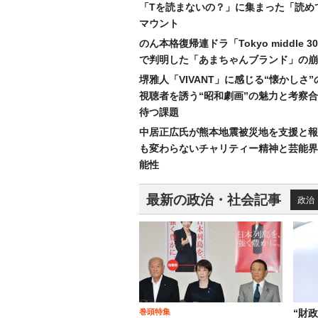
「Tを読まないの？」に集まった「読め
マウント
のん本格復帰連ドラ「Tokyo middle 
で判明した「あまちゃんブランド」の崩
堺雅人「VIVANT」に感じる“懐かしさ
視聴者を誘う“昭和劇画”の魅力と考察
待つ課題
中居正広氏が熊本地震被災地を支援と報
も変わらないチャリティー精神と芸能界
能性
最新の政治・社会記事
政治
巻頭特集
“財