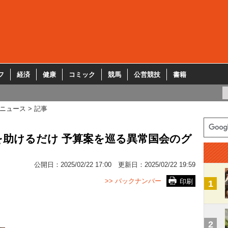
フ
経済
健康
コミック
競馬
公営競技
書籍
ニュース
記事
助けるだけ 予算案を巡る異常国会のグ
公開日：
2025/02/22 17:00
更新日：
2025/02/22 19:59
>> バックナンバー
印刷
1
2