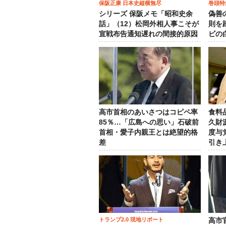
保阪正康 日本史縦横無尽
巻頭特
シリーズ 保阪メモ「昭和史余
偽善
話」（12）松岡外相人事こそが
則を
宣戦布告通知遅れの間接的原因
ビの
高市首相のあいさつはコピペ率
食料
85％…「広島への思い」石破前
久財
首相・愛子内親王とは絶望的格
度与
差
引き
トランプ2.0 現地リポート
高市