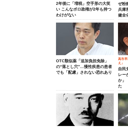
2年後に「増税」空手形の大笑
ぜ粉
い こんなボロ政権が2年も持つ
兵庫
わけがない
健全
高市早
OTC類似薬「追加負担免除」
え」
の“落とし穴”…慢性疾患の患者
自民
でも「配慮」されない恐れあり
レー
か」
た