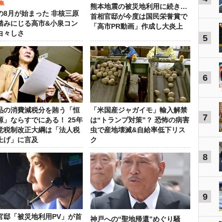
集
熊本地震の被災地利用に続き…
の8月が始まった 非核三原
首相官邸が今度は国民栄誉賞で
踏みにじる高市&小泉コン
「高市PR動画」作成し大炎上
白々しさ
5
6
品の消費減税分を賄う「恒
「米国産ジャガイモ」輸入解禁
7
源」ならすでにある！ 25年
は“トランプ対策”？ 恐怖の病害
党税制改正大綱は「法人税
虫で産地壊滅&自給率低下リス
上げ」に言及
ク
8
9
官邸「被災地利用PV」が首
神戸への“聖地帰還”めぐり騒