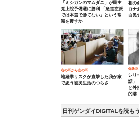
「ミシガンのマムダニ」が民主
相の
党上院予備選に勝利 「急進左派
ロナ
では本選で勝てない」という常
自民
識を覆すか
保阪正
右の耳から左の耳
シリ
地経学リスクが直撃した我が家
話」
で思う被災生活のつらさ
と外
的溝
日刊ゲンダイDIGITALを読も