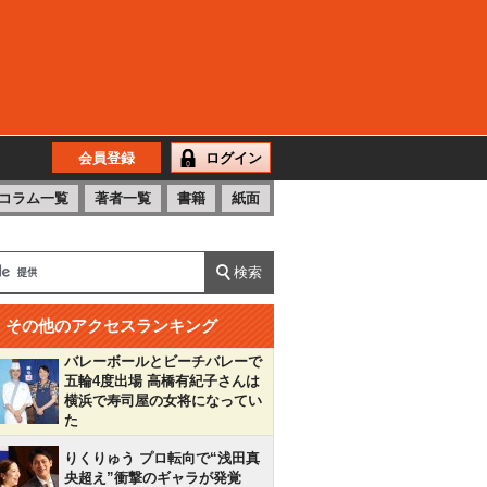
会員登録
ログイン
コラム一覧
著者一覧
書籍
紙面
その他のアクセスランキング
バレーボールとビーチバレーで
五輪4度出場 高橋有紀子さんは
横浜で寿司屋の女将になってい
た
りくりゅう プロ転向で“浅田真
央超え”衝撃のギャラが発覚