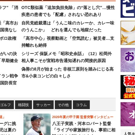
フ” 「消
OTC類似薬「追加負担免除」の“落とし穴”…慢性
疾患の患者でも「配慮」されない恐れあり
長「高市お
自民党総裁選は「うんこ味のカレーか、カレー味
国境なし
のうんこか」 どれを選んでも地獄だった
なボロ政権
「高市中心」視察動画と「空気読む」被災者…支
持離れも納得
まがいの決
シリーズ 保阪メモ「昭和史余話」（12）松岡外
「早期健全
相人事こそが宣戦布告通知遅れの間接的原因
偽善の8月が始まった 非核三原則を踏みにじる高
イラン戦争
市&小泉コンビの白々しさ
国防長官
ゴルフ
格闘技
サッカー
その他
コラム
退」
2026年夏の甲子園 監督突撃インタビュー
ーグに挑
八王子実践・河本ロバート監督
児は夏の
「ライブや家族旅行も、事前に相
人気