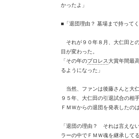
かったよ」
■「退団理由？ 墓場まで持って
それが９０年８月、大仁田との
目が変わった。
「その年の
プロレス
大賞年間最
るようになった」
当然、ファンは後藤さんと大仁
９５年、大仁田の引退試合の相
ＦＭＷからの退団を発表したの
「退団の理由？ それは言えな
ラーの中でＦＭＷ魂を継承して