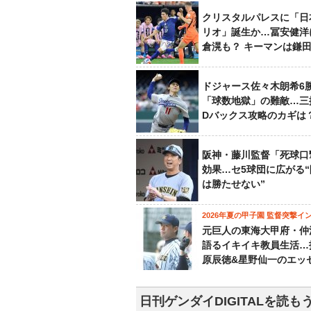
クリスタルパレスに「日
リオ」誕生か…冨安健洋
倉滉も？ キーマンは鎌
ドジャース佐々木朗希6
「球数地獄」の難敵…三
Dバックス攻略のカギは
阪神・藤川監督「死球口
効果…セ5球団に広がる
は勝たせない”
2026年夏の甲子園 監督突撃イ
元巨人の東海大甲府・仲
語るイキイキ教員生活…
原辰徳&星野仙一のエッ
日刊ゲンダイDIGITALを読も