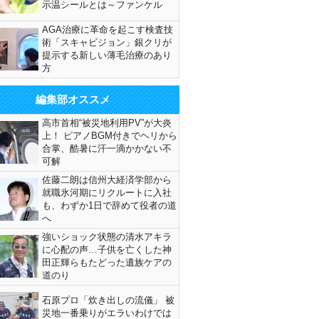
示温シールとは～ファンケル
AGA治療に革命を起こす検査技
術「スキャビジョン」銀クリが
提示する新しい薄毛治療のあり
方
編集部オススメ
高市首相“被災地利用PV”が大炎
上！ ピアノBGM付きでヘリから
合掌、酷暑に汗一滴かかない不
可解
佐藤二朗は信州大経済学部から
就職氷河期にリクルートに入社
も、わずか1日で辞めて役者の道
へ
強いショック状態の清水アキラ
に心配の声…子供を亡くした神
田正輝らもたどった遺族ケアの
道のり
石原プロ「炊き出しの流儀」 被
災地一番乗りがエラいわけでは