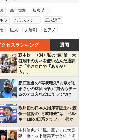
球
高市首相
板東英二
キラ
ハラスメント
広末涼子
権
巨人
大岩剛
ピアノ
アクセスランキング
週間
萩本欽一〈34〉私の“運”論 大
谷翔平のカネを使い込んだ通訳
に「小さな声で『ありがと
う』」
新庄監督の“再就職先”に挙がる
まさかの球団 采配に賛否もチー
ムのテコ入れ役にうってつけ
欧州初の日本人指揮官誕生へ 森
保一監督の“再就職先”は「ベル
ギー1部の日系クラブ」一択か
中村倫也が「風、薫る」に大貢
献…妻・水卜麻美アナとの「ず