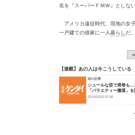
名を『スーパーＦＭＷ』としな
アメリカ遠征時代、現地の女子
一戸建ての借家に一人
暮らし
だ
<
【連載】あの人は今こうしている
前の記事
シュールな芸で席巻も…
「バラエティー撤退」を
2014/03/10 07:00