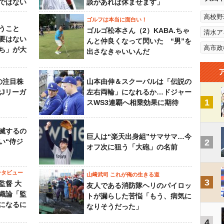
ではない
談があれば休ませます」
高校野
ゴルフは本当に面白い！
うこと
ゴルゴ松本さん（2）KABA.ちゃ
清水ア
要はない
んと仲良くなって閃いた “男”を
高市政
ち」が大
出さなきゃいいんだ
の注目株
山本由伸＆スクーバルは「伝説の
元Jリーガ
左右両輪」になれるか…ドジャー
1
スWS3連覇へ相乗効果に期待
滅するの
巨人は“楽天出身組”サマサマ…今
い“侍ジ
2
オフ次に狙う「大砲」の名前
ンタビュー
山﨑武司 これが俺の生きる道
3
監督 大
友人である消防隊ヘリのパイロッ
織論「監
トが漏らした苦悩「もう、病気に
になるに
なりそうだった」
4