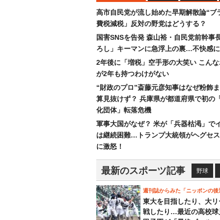
高市自民党が流し始めた早期解散論“ブラ
費税減税」反対の野党はどうする？
国害SNSを告発 森山裕・自民党前幹事
ろし」キーマンに急浮上の裏…不快感に
2年後に「増税」空手形の大笑い こん
が2年も持つわけがない
“財政のプロ”斎藤元彦知事はなぜ粉飾
算見抜けず？ 兵庫県が都道府県で初の
化団体」転落危機
軍事大国がなぜ？ 米が「兵器枯渇」で
は継続困難…トランプ大統領がヘグセス
に激怒！
最新のスポーツ記事
野球
週刊誌からみた「ニッポンの後
東大を目指したり、大リ
戦したり…最近の高校球