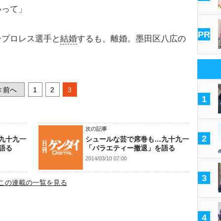
いって」
PR
プロレス選手と
結婚
するも、離婚。墨田区八広の
。
前へ
1
2
3
<
1
次の記事
2
九十九一
シュールな芸で席巻も…九十九一
語る
「バラエティー撤退」を語る
2014/03/10 07:00
3
この連載の一覧を見る
4