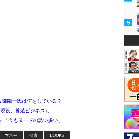
5
渡部陽一氏は何をしている？
も現役、養殖ビジネスも
ら 「今もヌードの誘い多い」
マネー
健康
BOOKS