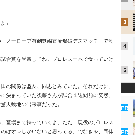
3
くよ」
「ノーロープ有刺鉄線電流爆破デスマッチ」で潮
4
高試合賞を受賞してね。プロレス一本で食っていけ
5
田の関係は盟友、同志とみていた。それだけに、
手に決まっていた後藤さんが試合１週間前に突然、
は驚天動地の出来事だった。
PR
い。墓場まで持っていくよ。ただ、現役のプロレス
るのはオレしかいないと思ってる。でなきゃ、団体
PR