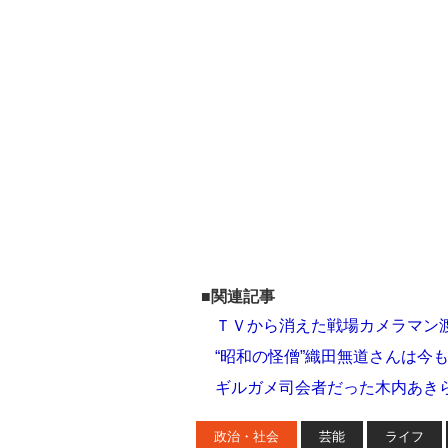
■関連記事
ＴＶから消えた戦場カメラマン
“昭和の怪僧”織田無道さんは今
ギルガメ司会者だった木内あき
政治・社会
芸能
ライフ