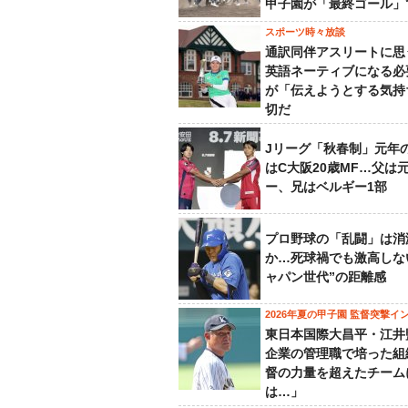
甲子園が「最終ゴール」
スポーツ時々放談
通訳同伴アスリートに思
英語ネーティブになる必
が「伝えようとする気持
切だ
Jリーグ「秋春制」元年
はC大阪20歳MF…父は
ー、兄はベルギー1部
プロ野球の「乱闘」は消
か…死球禍でも激高しな
ャパン世代”の距離感
2026年夏の甲子園 監督突撃イ
東日本国際大昌平・江井
企業の管理職で培った組
督の力量を超えたチーム
は…」