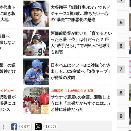
本代表ト
大谷翔平「9戦打率.457」でもド
に続き板
ジャース1勝8敗…勝ちたい一心
田大地
の“暴走”で膝悪化の懸念
5
阿部前監督が吐いた「育てるとい
勝目へ
ったら最下位」は何だった？ 巨
振しない
6
人“若手だらけ”でV争いに他球団
？
も困惑
撃」の逆
日本ハムはソフトBに対抗心むき
7
“阪神だけ
出しも…CS突破へ「3位キープ」
が得策の皮肉
ンタビュー
山﨑武司 これが俺の生きる道
8
沢監督が
サウナで震度6の余震…避難しよ
指導には
うにも「全裸だからすぐには…」
センス
と妙に冷静だった
9
う！
6.6万
18.5万