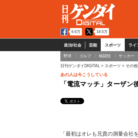
6.6万
18.5万
政治/社会
芸能
スポーツ
ライ
野球
ゴルフ
格闘技
サッカー
日刊ゲンダイDIGITAL
スポーツ
その他
あの人は今こうしている
「電流マッチ」ターザン後
「最初はオレも兄貴の測量会社