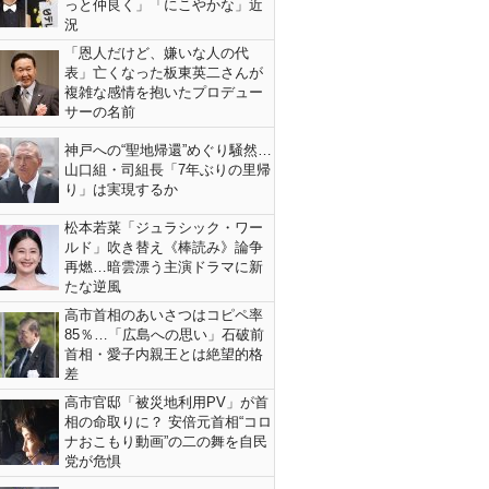
っと仲良く」「にこやかな」近
況
「恩人だけど、嫌いな人の代
表」亡くなった板東英二さんが
複雑な感情を抱いたプロデュー
サーの名前
神戸への“聖地帰還”めぐり騒然…
山口組・司組長「7年ぶりの里帰
り」は実現するか
松本若菜「ジュラシック・ワー
ルド」吹き替え《棒読み》論争
再燃…暗雲漂う主演ドラマに新
たな逆風
高市首相のあいさつはコピペ率
85％…「広島への思い」石破前
首相・愛子内親王とは絶望的格
差
高市官邸「被災地利用PV」が首
相の命取りに？ 安倍元首相“コロ
ナおこもり動画”の二の舞を自民
党が危惧