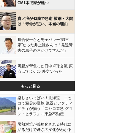
CM1本で家が建つ
貴ノ浪が43歳で急逝 横綱・大関
は「寿命が短い」本当の理由
川合俊一らと男子バレー“御三
家”だった井上謙さんは「発達障
害の息子のおかげで学んだ」
両親が背負った日中卓球交流 原
点は“ピンポン外交”だった
もっと見る
楽しさいっぱい！北海道・ニセ
コで避暑の夏旅 絶景とアクティ
ビティが揃う「ニセコ東急 グラ
ン・ヒラフ」～東急不動産
暑熱対策が義務化される時代に
貼るだけで暑さの変化がわかる