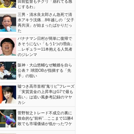
田前監督もチクリ「崩れてる感
じするわ」
三男・清水良太郎さん急死で清
水アキラ沈痛…8年越しの「父子
再共演」が始まったばかりだっ
た
バナナマン日村が簡単に復帰で
きそうにない「もう1つの理由」
…レギュラー11本抱える人気者
のジレンマ
阪神・大山悠輔なぜ離婚を自ら
公表？ 球団OBが指摘する「先
手」の狙い
嘘つき高市首相“鬼リピ”フレーズ
「実質賃金の上昇率はG7で最も
高い」は追い風参考記録のマヤ
カシ
菅野智之トレード不成立の裏に
致命的な“前科”…ここまで11勝4
敗でも市場価値が低かったワケ