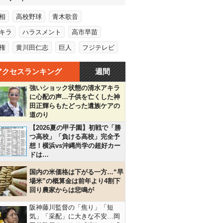
相
高校野球
青木歌音
キラ
ハラスメント
高市早苗
権
黄川田仁志
巨人
フジテレビ
アクセスランキング
週間
強いショック状態の清水アキラ
に心配の声…子供を亡くした神
田正輝らもたどった遺族ケアの
道のり
【2026夏の甲子園】初戦で「勝
つ高校」「負ける高校」完全予
想！横浜vs沖縄尚学の超好カー
ドは…
国内の米価格は下がる一方…“早
場米”の概算金は前年より4割下
回り農家からは悲鳴が
阪神藤川監督の「焦り」「短
気」「采配」に大きな不安…岡