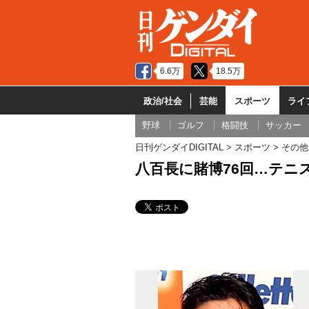
6.6万
18.5万
政治/社会
芸能
スポーツ
ライ
野球
ゴルフ
格闘技
サッカー
日刊ゲンダイDIGITAL
スポーツ
その他
八百長に賭博76回…テニ