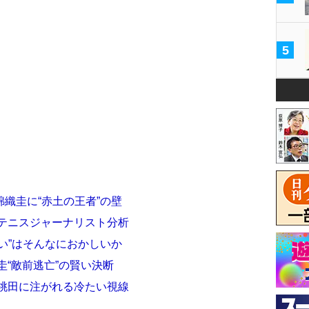
5
織圭に“赤土の王者”の壁
 テニスジャーナリスト分析
い”はそんなにおかしいか
圭“敵前逃亡”の賢い決断
ド桃田に注がれる冷たい視線