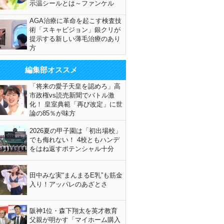
示温シールとは～ファンケル
AGA治療に革命を起こす検査技
術「スキャビジョン」銀クリが
提示する新しい薄毛治療のあり
方
編集部オススメ
「将来の愛子天皇を認めろ」高
市政権vs読売新聞でバトル激
化！ 皇室典範「再び改定」に世
論の85％が味方
2026夏の甲子園は「初出場校」
でも侮れない！ 4校ともハンデ
をはね返すポテンシャル十分
田中みな実“まんまるE乳”も筋金
入り！アッパレのあざとさ
阪神1位・森下翔太を英才教育
父親が明かす「マイホーム購入