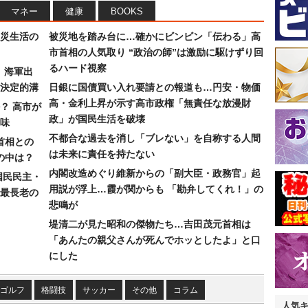
マネー
健康
BOOKS
災生活の
被災地を踏み台に…確かにビンビン「伝わる」高
市首相の人気取り “政治の師”は激励に駆けずり回
るハード視察
）海軍出
決定的溝
日銀に国債買い入れ要請との報道も…円安・物価
高・金利上昇が示す高市政権「無責任な放漫財
？ 高市が
政」が国民生活を破壊
味
不都合な過去を消し「ブレない」を自称する人間
首相との
は未来に責任を持たない
の中は？
内閣改造めぐり維新からの「副大臣・政務官」起
国民民主・
用説が浮上…霞が関からも 「勘弁してくれ！」の
最長老の
悲鳴が
堤清二が見た昭和の傑物たち…吉田茂元首相は
「あんたの親父さんが死んでホッとしたよ」と口
にした
ゴルフ
格闘技
サッカー
その他
コラム
人気