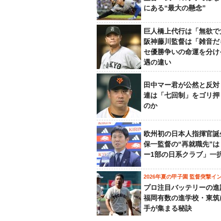
にある“最大の懸念”
巨人橋上代行は「無欲で
阪神藤川監督は「雑音だ
セ優勝争いの命運を分け
遇の違い
田中マー君が公然と反対
連は「七回制」をゴリ押
のか
欧州初の日本人指揮官誕
保一監督の“再就職先”
ー1部の日系クラブ」一
2026年夏の甲子園 監督突撃イ
プロ注目バッテリーの進
福岡有数の進学校・東筑
手が集まる秘訣