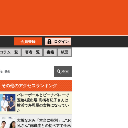
会員登録
ログイン
コラム一覧
著者一覧
書籍
紙面
その他のアクセスランキング
バレーボールとビーチバレーで
五輪4度出場 高橋有紀子さんは
横浜で寿司屋の女将になってい
た
大坂なおみ「本当に特別」…“お
兄さん”錦織圭との初ペアで全米