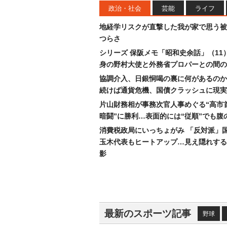
政治・社会
芸能
ライフ
地経学リスクが直撃した我が家で思う被
つらさ
シリーズ 保阪メモ「昭和史余話」（11
身の野村大使と外務省プロパーとの間の
協調介入、日銀恫喝の裏に何があるのか
続けば通貨危機、国債クラッシュに現実
片山財務相が事務次官人事めぐる“高市
暗闘”に勝利…表面的には“従順”でも腹
消費税政局にいっちょがみ 「反対派」
玉木代表もヒートアップ…見え隠れする
影
最新のスポーツ記事
野球