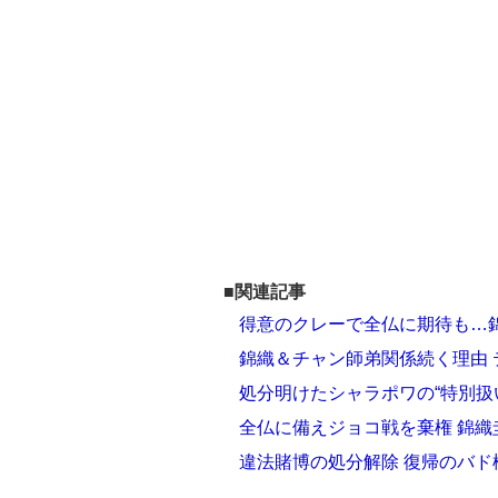
■関連記事
得意のクレーで全仏に期待も…錦
錦織＆チャン師弟関係続く理由
処分明けたシャラポワの“特別扱
全仏に備えジョコ戦を棄権 錦織
違法賭博の処分解除 復帰のバ