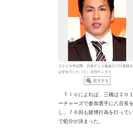
２０１６年以降、日本テニス協会のプロ登録を
はずれていた（Ｃ）日刊ゲンダイ
拡大する
ＴＩＵによれば、三橋は２０１
ーチャーズで参加選手に八百長
し、７６回も賭博行為を行って
で処分が決まった。