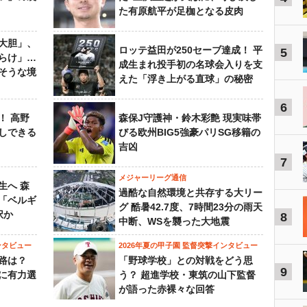
た有原航平が足枷となる皮肉
大胆」、
ロッテ益田が250セーブ達成！ 平
5
らけ」…
成生まれ投手初の名球会入りを支
そうな境
えた「浮き上がる直球」の秘密
6
！ 高野
森保J守護神・鈴木彩艶 現実味帯
しできる
びる欧州BIG5強豪パリSG移籍の
吉凶
7
メジャーリーグ通信
生へ 森
過酷な自然環境と共存する大リー
は「ベルギ
グ 酷暑42.7度、7時間23分の雨天
択か
8
中断、WSを襲った大地震
ンタビュー
2026年夏の甲子園 監督突撃インタビュー
路は？
「野球学校」との対戦をどう思
9
に有力選
う？ 超進学校・東筑の山下監督
が語った赤裸々な回答