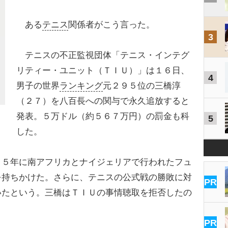
ある
テニス
関係者がこう言った。
3
テニスの不正監視団体「テニス・インテグ
リティー・ユニット（ＴＩＵ）」は１６日、
4
男子の世界
ランキング
元２９５位の三橋淳
（２７）を八百長への関与で永久追放すると
発表。５万ドル（約５６７万円）の罰金も科
5
した。
５年に南アフリカとナイジェリアで行われたフュ
を持ちかけた。さらに、テニスの公式戦の勝敗に対
PR
いたという。三橋はＴＩＵの事情聴取を拒否したの
PR