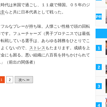
時代は米国で過ごし、１１歳で帰国。０５年のジ
織圭
らと共に日本代表として戦った。
PR
ワフルなプレーが持ち味。人懐こい性格で頭の回転
年です。フューチャーズ（男子プロテニスでは最低
を転戦している選手は、あらゆる雑務をひとりでこ
りよくないので、
ストレス
もたまります。成績を上
1
資金にも困る。悪い組織に八百長を持ちかけられて
ん」（前出の関係者）
2
1
2
次へ
>>
3
4