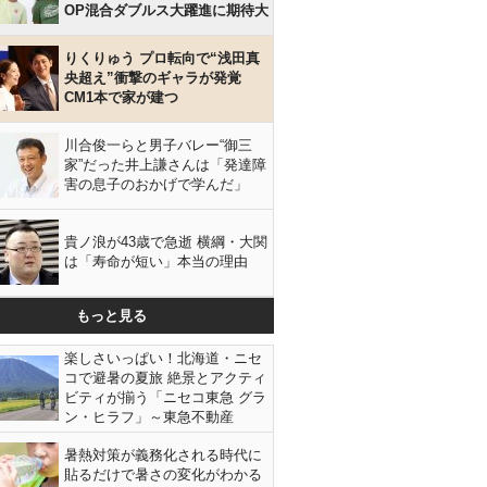
OP混合ダブルス大躍進に期待大
りくりゅう プロ転向で“浅田真
央超え”衝撃のギャラが発覚
CM1本で家が建つ
川合俊一らと男子バレー“御三
家”だった井上謙さんは「発達障
害の息子のおかげで学んだ」
貴ノ浪が43歳で急逝 横綱・大関
は「寿命が短い」本当の理由
もっと見る
楽しさいっぱい！北海道・ニセ
コで避暑の夏旅 絶景とアクティ
ビティが揃う「ニセコ東急 グラ
ン・ヒラフ」～東急不動産
暑熱対策が義務化される時代に
貼るだけで暑さの変化がわかる