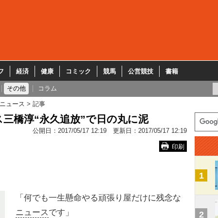
フ
経済
健康
コミック
競馬
公営競技
書籍
その他
コラム
ニュース
記事
ス三橋淳“永久追放”で日の丸に泥
公開日：
2017/05/17 12:19
更新日：
2017/05/17 12:19
印刷
1
「何でも一生懸命やる頑張り屋だけに残念な
ニュース
です」
2