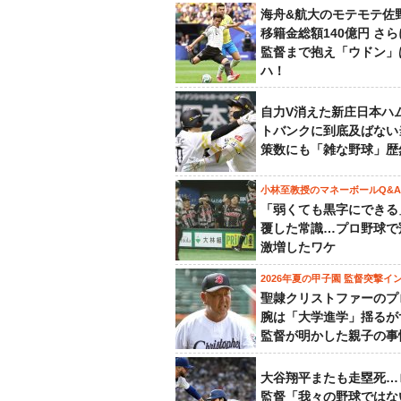
海舟&航大のモテモテ佐
移籍金総額140億円 さ
監督まで抱え「ウドン」
ハ！
自力V消えた新庄日本ハ
トバンクに到底及ばない
策数にも「雑な野球」歴
小林至教授のマネーボールQ&A
「弱くても黒字にできる
覆した常識…プロ野球で
激増したワケ
2026年夏の甲子園 監督突撃イ
聖隷クリストファーのプ
腕は「大学進学」揺るが
監督が明かした親子の事
大谷翔平またも走塁死…
監督「我々の野球ではな