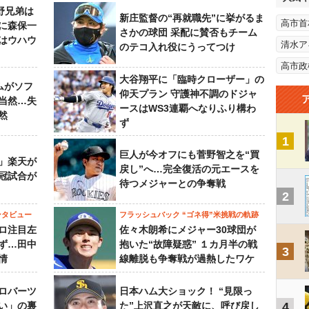
野兄弟は
新庄監督の“再就職先”に挙がるま
高市首
らに森保一
さかの球団 采配に賛否もチーム
はウハウ
清水ア
のテコ入れ役にうってつけ
高市政
大谷翔平に「臨時クローザー」の
ムがソフ
仰天プラン 守護神不調のドジャ
当然…失
ースはWS3連覇へなりふり構わ
然
ず
1
巨人が今オフにも菅野智之を“買
」楽天が
戻し”へ…完全復活の元エースを
冠試合が
待つメジャーとの争奪戦
2
ンタビュー
フラッシュバック “ゴネ得”米挑戦の軌跡
ロ注目左
佐々木朗希にメジャー30球団が
ず…田中
抱いた“故障疑惑” １カ月半の戦
3
情
線離脱も争奪戦が過熱したワケ
ロバーツ
日本ハム大ショック！ “見限っ
い」の裏
た”上沢直之が天敵に、呼び戻し
4