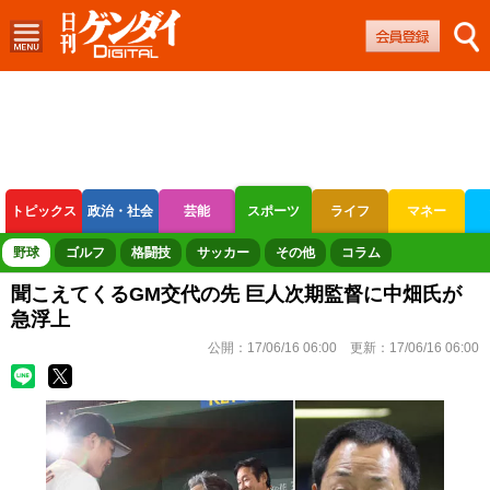
トピックス
政治・社会
芸能
スポーツ
ライフ
マネー
ボートレース
競輪
オートレース
野球
ゴルフ
格闘技
サッカー
その他
コラム
聞こえてくるGM交代の先 巨人次期監督に中畑氏が
急浮上
公開：
17/06/16 06:00
更新：
17/06/16 06:00