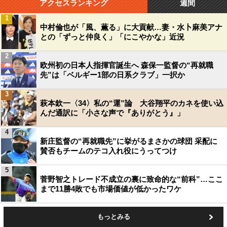
アクセスランキング
週間
1
中村倫也が「風、薫る」に大貢献…妻・水卜麻美アナ
との「ずっと仲良く」「にこやかな」近況
2
欧州初の日本人指揮官誕生へ 森保一監督の“再就職
先”は「ベルギー1部の日系クラブ」一択か
3
萩本欽一〈34〉私の“運”論 大谷翔平のカネを使い込
んだ通訳に「小さな声で『ありがとう』」
4
新庄監督の“再就職先”に挙がるまさかの球団 采配に
賛否もチームのテコ入れ役にうってつけ
5
菅野智之トレード不成立の裏に致命的な“前科”…ここ
まで11勝4敗でも市場価値が低かったワケ
もっとみる