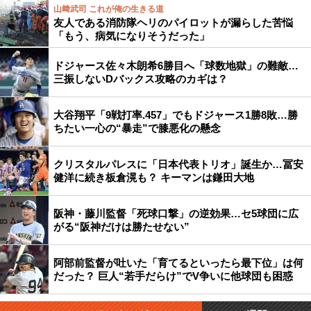
山﨑武司 これが俺の生きる道
友人である消防隊ヘリのパイロットが漏らした苦悩
「もう、病気になりそうだった」
ドジャース佐々木朗希6勝目へ「球数地獄」の難敵…
三振しないDバックス攻略のカギは？
大谷翔平「9戦打率.457」でもドジャース1勝8敗…勝
ちたい一心の“暴走”で膝悪化の懸念
クリスタルパレスに「日本代表トリオ」誕生か…冨安
健洋に続き板倉滉も？ キーマンは鎌田大地
阪神・藤川監督「死球口撃」の逆効果…セ5球団に広
がる“阪神だけは勝たせない”
阿部前監督が吐いた「育てるといったら最下位」は何
だった？ 巨人“若手だらけ”でV争いに他球団も困惑