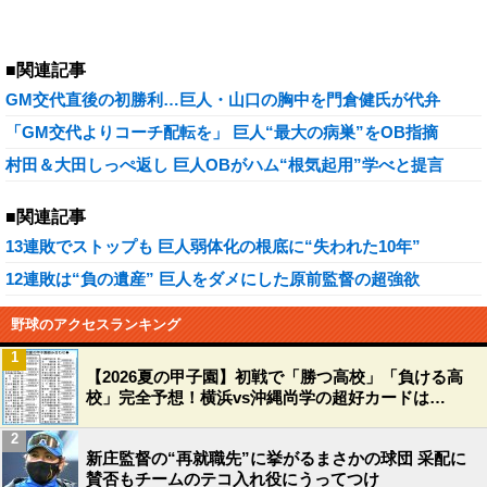
■関連記事
GM交代直後の初勝利…巨人・山口の胸中を門倉健氏が代弁
「GM交代よりコーチ配転を」 巨人“最大の病巣”をOB指摘
村田＆大田しっぺ返し 巨人OBがハム“根気起用”学べと提言
■関連記事
13連敗でストップも 巨人弱体化の根底に“失われた10年”
12連敗は“負の遺産” 巨人をダメにした原前監督の超強欲
野球のアクセスランキング
1
【2026夏の甲子園】初戦で「勝つ高校」「負ける高
校」完全予想！横浜vs沖縄尚学の超好カードは…
2
新庄監督の“再就職先”に挙がるまさかの球団 采配に
賛否もチームのテコ入れ役にうってつけ