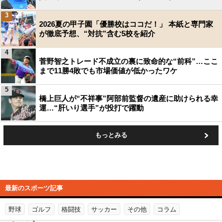
3
2026夏の甲子園「優勝校はココだ！」 本紙と専門家
が徹底予想、“対抗”含む5校を紹介
4
菅野智之トレード不成立の裏に致命的な“前科”…ここ
まで11勝4敗でも市場価値が低かったワケ
5
橋上巨人が“不祥事”阿部前監督の遺産に助けられる幸
運…“肝いり選手”が投打で躍動
もっとみる
最新のスポーツ記事
野球
ゴルフ
格闘技
サッカー
その他
コラム