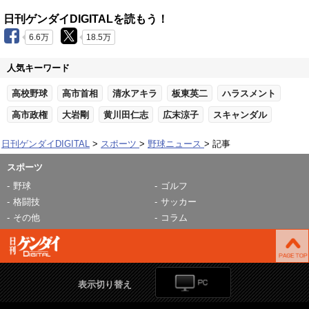
日刊ゲンダイDIGITALを読もう！
6.6万
18.5万
人気キーワード
高校野球
高市首相
清水アキラ
板東英二
ハラスメント
高市政権
大岩剛
黄川田仁志
広末涼子
スキャンダル
日刊ゲンダイDIGITAL
スポーツ
野球ニュース
記事
スポーツ
野球
ゴルフ
格闘技
サッカー
その他
コラム
表示切り替え