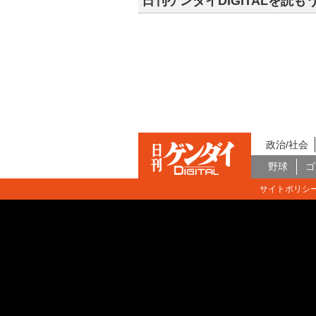
日刊ゲンダイDIGITALを読も
政治/社会
野球
ゴ
サイトポリシ