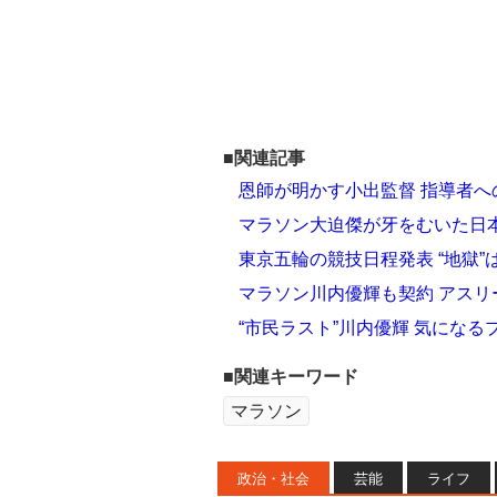
■関連記事
恩師が明かす小出監督 指導者
マラソン大迫傑が牙をむいた日
東京五輪の競技日程発表 “地獄
マラソン川内優輝も契約 アス
“市民ラスト”川内優輝 気にな
■関連キーワード
マラソン
政治・社会
芸能
ライフ