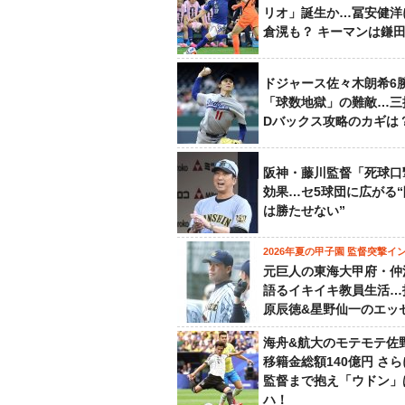
リオ」誕生か…冨安健洋
倉滉も？ キーマンは鎌
ドジャース佐々木朗希6
「球数地獄」の難敵…三
Dバックス攻略のカギは
阪神・藤川監督「死球口
効果…セ5球団に広がる
は勝たせない”
2026年夏の甲子園 監督突撃イ
元巨人の東海大甲府・仲
語るイキイキ教員生活…
原辰徳&星野仙一のエッ
海舟&航大のモテモテ佐
移籍金総額140億円 さ
監督まで抱え「ウドン」
ハ！