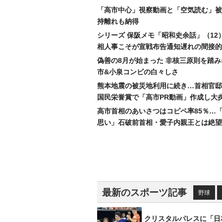
「高市中心」視察動画と「空気読む」被
持離れも納得
シリーズ 保阪メモ「昭和史余話」（12
相人事こそが宣戦布告通知遅れの間接的
偽善の8月が始まった 非核三原則を踏
市&小泉コンビの白々しさ
熊本地震の被災地利用に続き…首相官邸
国民栄誉賞で「高市PR動画」作成し大
高市首相のあいさつはコピペ率85％…
思い」石破前首相・愛子内親王とは絶望
最新のスポーツ記事
野球
クリスタルパレスに「日