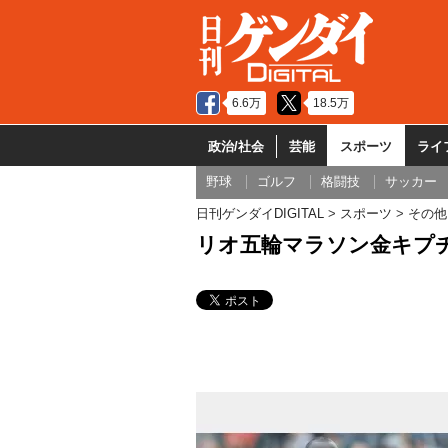
6.6万
18.5万
政治/社会
芸能
スポーツ
ライ
野球
ゴルフ
格闘技
サッカー
日刊ゲンダイDIGITAL
スポーツ
その他
リオ五輪マラソン金キプチ