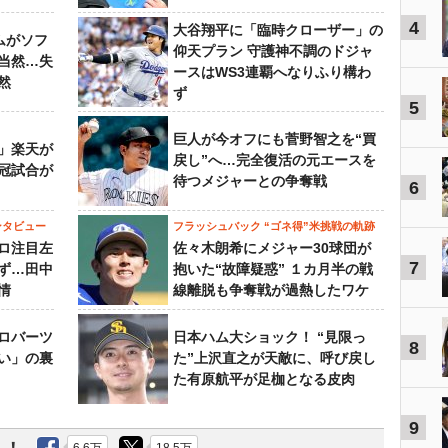
4
大谷翔平に「臨時クローザー」の
ムがソフ
仰天プラン 守護神不調のドジャ
当然…失
ースはWS3連覇へなりふり構わ
然
ず
5
巨人が今オフにも菅野智之を“買
」楽天が
戻し”へ…完全復活の元エースを
冠試合が
待つメジャーとの争奪戦
6
ンタビュー
フラッシュバック “ゴネ得”米挑戦の軌跡
ロ注目左
佐々木朗希にメジャー30球団が
7
ず…田中
抱いた“故障疑惑” １カ月半の戦
情
線離脱も争奪戦が過熱したワケ
ロバーツ
日本ハム大ショック！ “見限っ
8
い」の裏
た”上沢直之が天敵に、呼び戻し
た有原航平が足枷となる皮肉
9