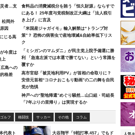
災者…支
食料品の消費減税分を賄う「恒久財源」ならすで
にある！ 25年度与党税制改正大綱は「法人税引
き上げ」に言及
）松岡外
原因
「米国産ジャガイモ」輸入解禁は“トランプ対
策”？ 恐怖の病害虫で産地壊滅&自給率低下リス
みにじる高
ク
「ミシガンのマムダニ」が民主党上院予備選に勝
が今度は
利 「急進左派では本選で勝てない」という常識を
炎上
覆すか
「広島への
高市官邸「被災地利用PV」が首相の命取りに？
的格差
安倍元首相“コロナおこもり動画”の二の舞を自民
党が危惧
神戸への“聖地帰還”めぐり騒然…山口組・司組長
「7年ぶりの里帰り」は実現するか
ゴルフ
格闘技
サッカー
その他
コラム
本代表ト
大谷翔平「9戦打率.457」でもド
人気