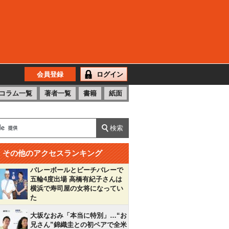
会員登録
ログイン
コラム一覧
著者一覧
書籍
紙面
その他のアクセスランキング
バレーボールとビーチバレーで
五輪4度出場 高橋有紀子さんは
横浜で寿司屋の女将になってい
た
大坂なおみ「本当に特別」…“お
兄さん”錦織圭との初ペアで全米