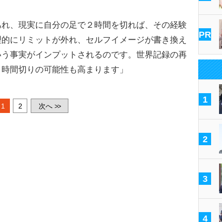
あれ、現実に自分の足で２時間を切れば、その経験
PR
理的にリミットが外れ、セルフイメージが書き換え
いう事実がインプットされるのです。世界記録の再
２時間切りの可能性も高まります」
1
1
2
次へ
>>
2
3
4