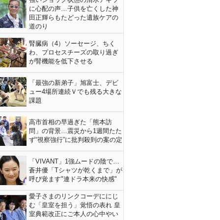
に心配の声…子供を亡くした神
田正輝らもたどった遺族ケアの
道のり
腎臓病（4）ソーセージ、ちく
わ、プロセスチーズの取り過ぎ
が腎機能を低下させる
「最強の新弟子」旭富士、デビ
ュー4場所連続Ｖでも残る大きな
課題
高市首相の早過ぎた「熊本訪
問」の背景…震災から1週間たた
ず“視察強行”に批判殺到の案の定
「VIVANT」1強ムードの陰で…
蒼井優「Tシャツが乾くまで」が
呼び覚ます"連ドラ本来の快感"
愛子さまのリンクコーデににじ
む「皇室を担う」覚悟の表れ 皇
室典範改正にご本人の心中やい