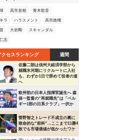
球
高市首相
青木歌音
キラ
ハラスメント
高市政権
苗
大岩剛
スキャンダル
仁志
アクセスランキング
週間
佐藤二朗は信州大経済学部から
就職氷河期にリクルートに入社
も、わずか1日で辞めて役者の道
へ
欧州初の日本人指揮官誕生へ 森
保一監督の“再就職先”は「ベル
ギー1部の日系クラブ」一択か
菅野智之トレード不成立の裏に
致命的な“前科”…ここまで11勝4
敗でも市場価値が低かったワケ
強いショック状態の清水アキラ