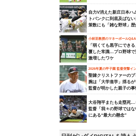
自力V消えた新庄日本ハ
トバンクに到底及ばない
策数にも「雑な野球」歴
小林至教授のマネーボールQ&A
「弱くても黒字にできる
覆した常識…プロ野球で
激増したワケ
2026年夏の甲子園 監督突撃イ
聖隷クリストファーのプ
腕は「大学進学」揺るが
監督が明かした親子の事
大谷翔平またも走塁死…
監督「我々の野球ではな
にある“最大の懸念”