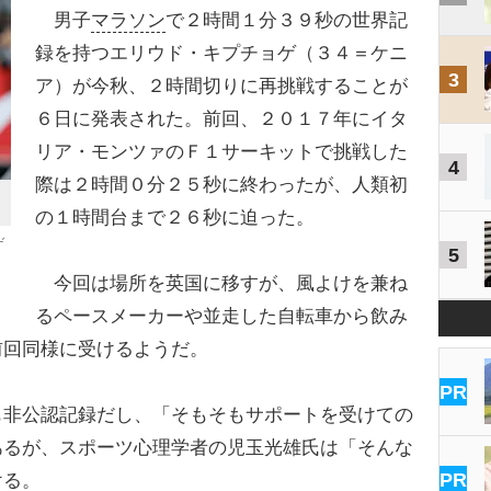
男子
マラソン
で２時間１分３９秒の世界記
録を持つエリウド・キプチョゲ（３４＝ケニ
3
ア）が今秋、２時間切りに再挑戦することが
６日に発表された。前回、２０１７年にイタ
リア・モンツァのＦ１サーキットで挑戦した
4
際は２時間０分２５秒に終わったが、人類初
の１時間台まで２６秒に迫った。
ゲ
5
今回は場所を英国に移すが、風よけを兼ね
るペースメーカーや並走した自転車から飲み
前回同様に受けるようだ。
PR
非公認記録だし、「そもそもサポートを受けての
あるが、スポーツ心理学者の児玉光雄氏は「そんな
PR
ける。