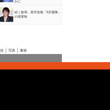
かに
続く政局…高市首相「9月退陣」
の現実味
競技
写真
書籍