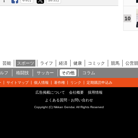
う！
6.6万
18.5万
10
芸能
スポーツ
ライフ
経済
健康
コミック
競馬
公営
ルフ
格闘技
サッカー
その他
コラム
ー
サイトマップ
個人情報
著作権
リンク
定期購読申込み
広告掲載について
会社概要
採用情報
よくある質問・お問い合わせ
Copyright (C) Nikkan Gendai. All Rights Reserved