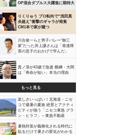
OP混合ダブルス大躍進に期待大
りくりゅう プロ転向で“浅田真
央超え”衝撃のギャラが発覚
CM1本で家が建つ
川合俊一らと男子バレー“御三
家”だった井上謙さんは「発達障
害の息子のおかげで学んだ」
貴ノ浪が43歳で急逝 横綱・大関
は「寿命が短い」本当の理由
もっと見る
楽しさいっぱい！北海道・ニセ
コで避暑の夏旅 絶景とアクティ
ビティが揃う「ニセコ東急 グラ
ン・ヒラフ」～東急不動産
暑熱対策が義務化される時代に
貼るだけで暑さの変化がわかる