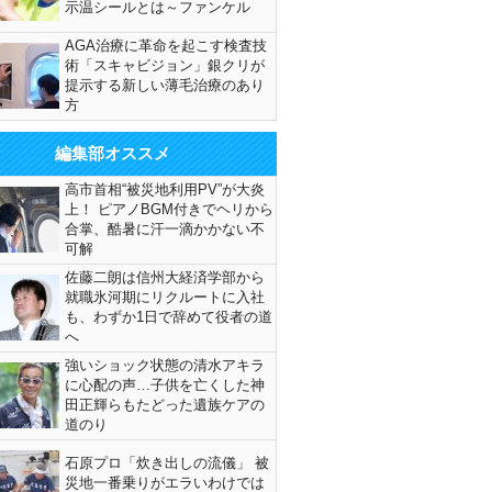
示温シールとは～ファンケル
AGA治療に革命を起こす検査技
術「スキャビジョン」銀クリが
提示する新しい薄毛治療のあり
方
編集部オススメ
高市首相“被災地利用PV”が大炎
上！ ピアノBGM付きでヘリから
合掌、酷暑に汗一滴かかない不
可解
佐藤二朗は信州大経済学部から
就職氷河期にリクルートに入社
も、わずか1日で辞めて役者の道
へ
強いショック状態の清水アキラ
に心配の声…子供を亡くした神
田正輝らもたどった遺族ケアの
道のり
石原プロ「炊き出しの流儀」 被
災地一番乗りがエラいわけでは