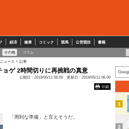
フ
経済
健康
コミック
競馬
公営競技
書籍
その他
コラム
ニュース
記事
ョゲ 2時間切りに再挑戦の真意
公開日：
2019/05/11 06:00
更新日：
2019/05/11 06:00
印刷
1
「周到な準備」と言えそうだ。
2