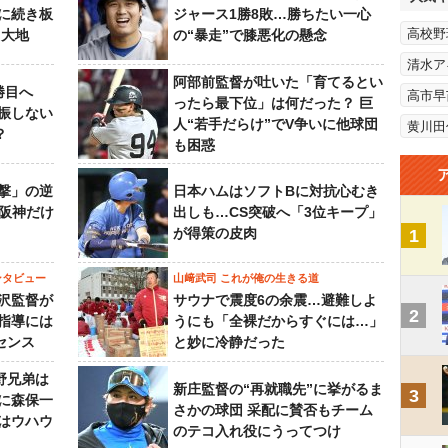
に続き板
ジャース1勝8敗…勝ちたい一心
高校野
田大地
の“暴走”で膝悪化の懸念
清水ア
阿部前監督が吐いた「育てるとい
勝目へ
高市早
ったら最下位」は何だった？ 巨
振しない
人“若手だらけ”でV争いに他球団
黄川田
？
も困惑
撃」の逆
日本ハムはソフトBに対抗心むき
“阪神だけ
出しも…CS突破へ「3位キープ」
が得策の皮肉
1
ンタビュー
山﨑武司 これが俺の生きる道
沢監督が
サウナで震度6の余震…避難しよ
2
指導には
うにも「全裸だからすぐには…」
センス
と妙に冷静だった
野兄弟は
新庄監督の“再就職先”に挙がるま
3
らに森保一
さかの球団 采配に賛否もチーム
はウハウ
のテコ入れ役にうってつけ