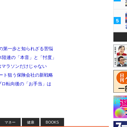
5
への第一歩と知られざる苦悩
本陸連の「本音」と「忖度」
”はマラソンだけじゃない
リート狙う保険会社の新戦略
るプロ転向後の「お手当」は
マネー
健康
BOOKS