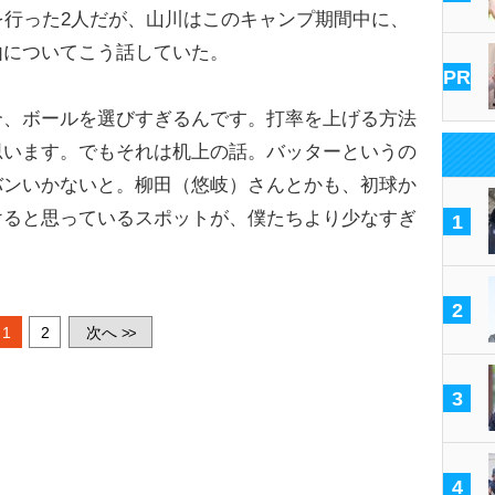
を行った2人だが、山川はこのキャンプ期間中に、
由についてこう話していた。
PR
合、ボールを選びすぎるんです。打率を上げる方法
思います。でもそれは机上の話。バッターというの
バンいかないと。柳田（悠岐）さんとかも、初球か
けると思っているスポットが、僕たちより少なすぎ
1
2
1
2
次へ
>>
3
4