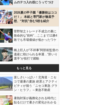
ムのテコ入れ役にうってつけ
2026夏の甲子園「優勝校はココ
だ！」 本紙と専門家が徹底予
想、“対抗”含む5校を紹介
菅野智之トレード不成立の裏に
致命的な“前科”…ここまで11勝4
敗でも市場価値が低かったワケ
橋上巨人が“不祥事”阿部前監督の
遺産に助けられる幸運…“肝いり
選手”が投打で躍動
もっと見る
楽しさいっぱい！北海道・ニセ
コで避暑の夏旅 絶景とアクティ
ビティが揃う「ニセコ東急 グラ
ン・ヒラフ」～東急不動産
暑熱対策が義務化される時代に
貼るだけで暑さの変化がわかる