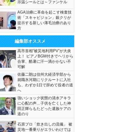
示温シールとは～ファンケル
AGA治療に革命を起こす検査技
術「スキャビジョン」銀クリが
提示する新しい薄毛治療のあり
方
編集部オススメ
高市首相“被災地利用PV”が大炎
上！ ピアノBGM付きでヘリから
合掌、酷暑に汗一滴かかない不
可解
佐藤二朗は信州大経済学部から
就職氷河期にリクルートに入社
も、わずか1日で辞めて役者の道
へ
強いショック状態の清水アキラ
に心配の声…子供を亡くした神
田正輝らもたどった遺族ケアの
道のり
石原プロ「炊き出しの流儀」 被
災地一番乗りがエラいわけでは