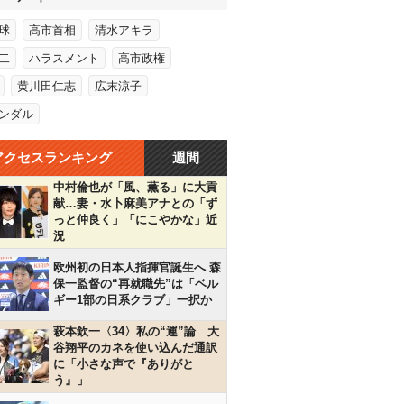
球
高市首相
清水アキラ
二
ハラスメント
高市政権
黄川田仁志
広末涼子
ンダル
アクセスランキング
週間
中村倫也が「風、薫る」に大貢
献…妻・水卜麻美アナとの「ず
っと仲良く」「にこやかな」近
況
欧州初の日本人指揮官誕生へ 森
保一監督の“再就職先”は「ベル
ギー1部の日系クラブ」一択か
萩本欽一〈34〉私の“運”論 大
谷翔平のカネを使い込んだ通訳
に「小さな声で『ありがと
う』」