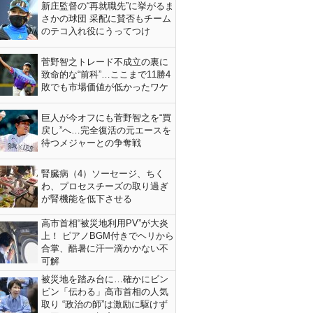
新庄監督の“再就職先”に挙がるま
さかの球団 采配に賛否もチーム
のテコ入れ役にうってつけ
菅野智之トレード不成立の裏に
致命的な“前科”…ここまで11勝4
敗でも市場価値が低かったワケ
巨人が今オフにも菅野智之を“買
戻し”へ…完全復活の元エースを
待つメジャーとの争奪戦
腎臓病（4）ソーセージ、ちく
わ、プロセスチーズの取り過ぎ
が腎機能を低下させる
高市首相“被災地利用PV”が大炎
上！ ピアノBGM付きでヘリから
合掌、酷暑に汗一滴かかない不
可解
被災地を踏み台に…確かにビン
ビン「伝わる」高市首相の人気
取り “政治の師”は激励に駆けず