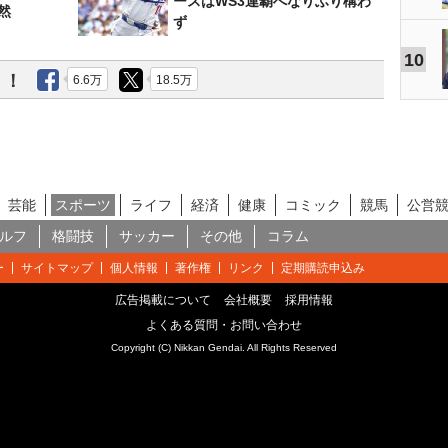
ースはWS3連覇へなりふり構わ
然
ず
10
う！
6.6万
18.5万
芸能
スポーツ
ライフ
経済
健康
コミック
競馬
公営
ルフ
格闘技
サッカー
その他
コラム
ー
サイトマップ
個人情報
著作権
リンク
定期購読申込み
広告掲載について
会社概要
採用情報
よくある質問・お問い合わせ
Copyright (C) Nikkan Gendai. All Rights Reserved