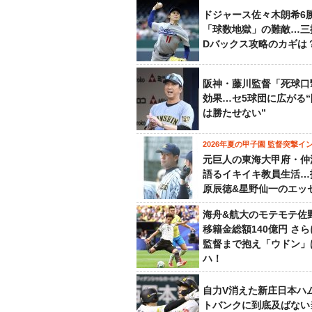
ドジャース佐々木朗希6
「球数地獄」の難敵…三
Dバックス攻略のカギは
阪神・藤川監督「死球口
効果…セ5球団に広がる
は勝たせない”
2026年夏の甲子園 監督突撃イ
元巨人の東海大甲府・仲
語るイキイキ教員生活…
原辰徳&星野仙一のエッ
海舟&航大のモテモテ佐
移籍金総額140億円 さ
監督まで抱え「ウドン」
ハ！
自力V消えた新庄日本ハ
トバンクに到底及ばない