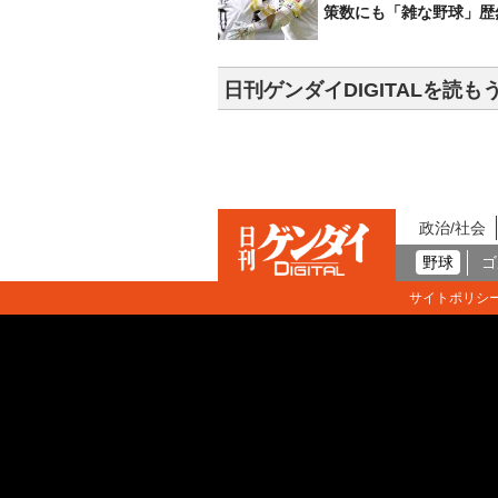
策数にも「雑な野球」歴
日刊ゲンダイDIGITALを読も
政治/社会
野球
ゴ
サイトポリシ