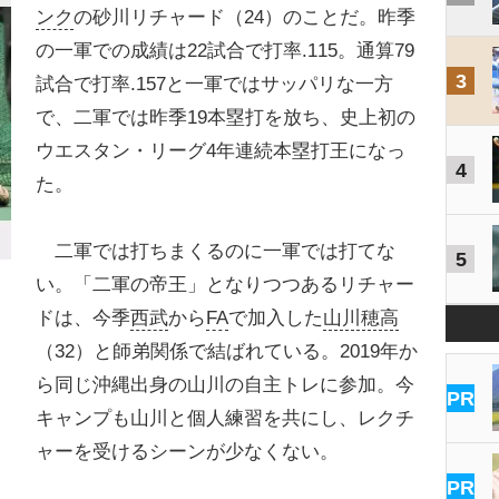
ンク
の砂川リチャード（24）のことだ。昨季
の一軍での成績は22試合で打率.115。通算79
3
試合で打率.157と一軍ではサッパリな一方
で、二軍では昨季19本塁打を放ち、史上初の
ウエスタン・リーグ4年連続本塁打王になっ
4
た。
二軍では打ちまくるのに一軍では打てな
5
い。「二軍の帝王」となりつつあるリチャー
ドは、今季
西武
から
FA
で加入した
山川穂高
（32）と師弟関係で結ばれている。2019年か
ら同じ沖縄出身の山川の自主トレに参加。今
PR
」
キャンプも山川と個人練習を共にし、レクチ
ャーを受けるシーンが少なくない。
PR