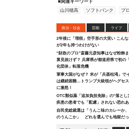
■関連キーワード
山川穂高
ソフトバンク
プ
政治・社会
芸能
ライフ
2年後に「増税」空手形の大笑い こん
が2年も持つわけがない
“財政のプロ”斎藤元彦知事はなぜ粉飾
算見抜けず？ 兵庫県が都道府県で初の
化団体」転落危機
軍事大国がなぜ？ 米が「兵器枯渇」で
は継続困難…トランプ大統領がヘグセス
に激怒！
OTC類似薬「追加負担免除」の“落とし
疾患の患者でも「配慮」されない恐れあ
自民党総裁選は「うんこ味のカレーか、
のうんこか」 どれを選んでも地獄だっ