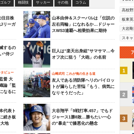
ゴルフ
格闘技
サッカー
その他
コラム
高校野
の注目株
山本由伸＆スクーバルは「伝説の
板東英
元Jリーガ
左右両輪」になれるか…ドジャー
大岩剛
スWS3連覇へ相乗効果に期待
スキャ
滅するの
巨人は“楽天出身組”サマサマ…今
い“侍ジ
オフ次に狙う「大砲」の名前
1
ンタビュー
山﨑武司 これが俺の生きる道
監督 大
友人である消防隊ヘリのパイロッ
織論「監
トが漏らした苦悩「もう、病気に
になるに
なりそうだった」
2
本代表ト
大谷翔平「9戦打率.457」でもド
に続き板
ジャース1勝8敗…勝ちたい一心
3
田大地
の“暴走”で膝悪化の懸念