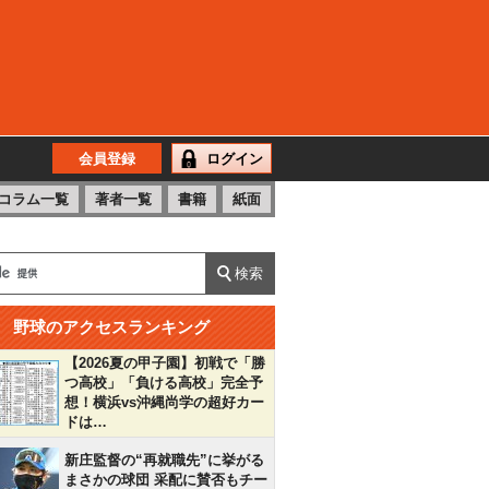
会員登録
ログイン
コラム一覧
著者一覧
書籍
紙面
野球のアクセスランキング
【2026夏の甲子園】初戦で「勝
つ高校」「負ける高校」完全予
想！横浜vs沖縄尚学の超好カー
ドは…
新庄監督の“再就職先”に挙がる
まさかの球団 采配に賛否もチー