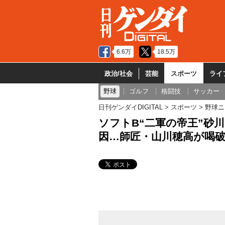
6.6万
18.5万
政治/社会
芸能
スポーツ
ライ
野球
ゴルフ
格闘技
サッカー
日刊ゲンダイDIGITAL
スポーツ
野球ニ
ソフトB“二軍の帝王”砂
因…師匠・山川穂高が喝