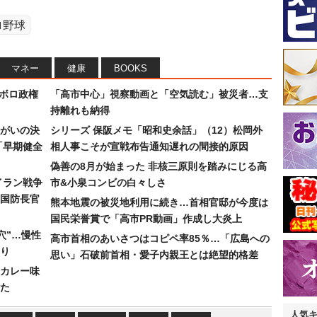
ロ野球
マネー
健康
BOOKS
なボロ政権
「高市中心」視察動画と「空気読む」被災者…支
持離れも納得
まがいの決
シリーズ 保阪メモ「昭和史余話」（12）松岡外
「早期健全
相人事こそが宣戦布告通知遅れの間接的原因
偽善の8月が始まった 非核三原則を踏みにじる高
イラン戦争
市&小泉コンビの白々しさ
国防長官
熊本地震の被災地利用に続き…首相官邸が今度は
国民栄誉賞で「高市PR動画」作成し大炎上
穴”…慢性
高市首相のあいさつはコピペ率85％…「広島への
り
思い」石破前首相・愛子内親王とは絶望的格差
カレー味
た
人気