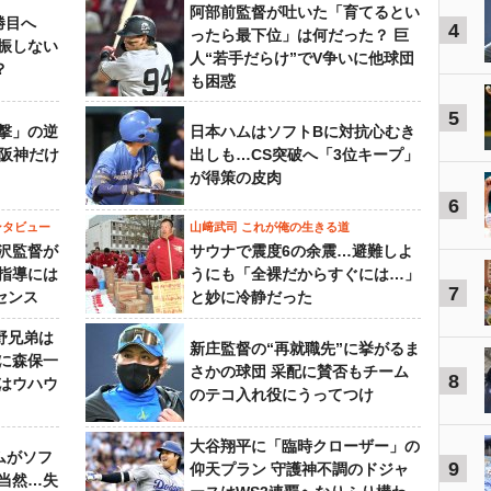
阿部前監督が吐いた「育てるとい
勝目へ
4
ったら最下位」は何だった？ 巨
振しない
人“若手だらけ”でV争いに他球団
？
も困惑
5
撃」の逆
日本ハムはソフトBに対抗心むき
“阪神だけ
出しも…CS突破へ「3位キープ」
が得策の皮肉
6
ンタビュー
山﨑武司 これが俺の生きる道
沢監督が
サウナで震度6の余震…避難しよ
指導には
うにも「全裸だからすぐには…」
7
センス
と妙に冷静だった
野兄弟は
新庄監督の“再就職先”に挙がるま
らに森保一
さかの球団 采配に賛否もチーム
8
はウハウ
のテコ入れ役にうってつけ
大谷翔平に「臨時クローザー」の
ムがソフ
9
仰天プラン 守護神不調のドジャ
当然…失