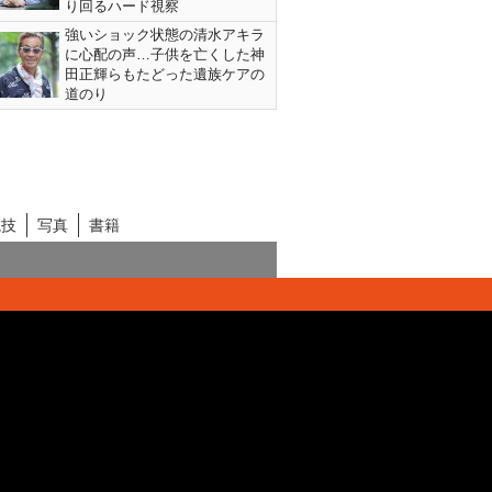
り回るハード視察
強いショック状態の清水アキラ
に心配の声…子供を亡くした神
田正輝らもたどった遺族ケアの
道のり
競技
写真
書籍