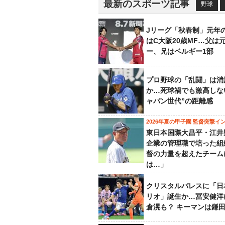
最新のスポーツ記事
野球
Jリーグ「秋春制」元年
はC大阪20歳MF…父は
ー、兄はベルギー1部
プロ野球の「乱闘」は消
か…死球禍でも激高しな
ャパン世代”の距離感
2026年夏の甲子園 監督突撃イ
東日本国際大昌平・江井
企業の管理職で培った組
督の力量を超えたチーム
は…」
クリスタルパレスに「日
リオ」誕生か…冨安健洋
倉滉も？ キーマンは鎌