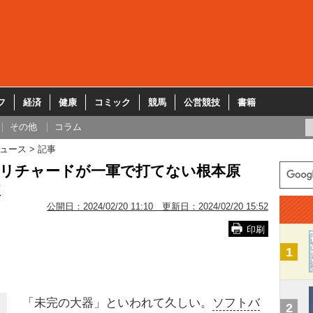
フ
経済
健康
コミック
競馬
公営競技
書籍
その他
コラム
ュース
記事
川リチャードが一軍で打てない根本原
破
公開日：
2024/02/20 11:10
更新日：
2024/02/20 15:52
印刷
1
「未完の大器」といわれて久しい。
ソフトバ
2