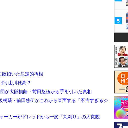
5
”失敗招いた決定的禍根
っぱり山川穂高？
数球団が大阪桐蔭・前田悠伍から手を引いた真相
大阪桐蔭・前田悠伍がこれから直面する「不吉すぎるジ
ウォーカーがドレッドから一変「丸刈り」の大変貌