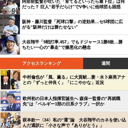
阿部前監督が吐いた「育てるといったら最下位」は何
だった？ 巨人“若手だらけ”でV争いに他球団も困惑
阪神・藤川監督「死球口撃」の逆効果…セ5球団に広
がる“阪神だけは勝たせない”
大谷翔平「9戦打率.457」でもドジャース1勝8敗…勝
ちたい一心の“暴走”で膝悪化の懸念
アクセスランキング
週間
1
中村倫也が「風、薫る」に大貢献…妻・水卜麻美アナ
との「ずっと仲良く」「にこやかな」近況
2
欧州初の日本人指揮官誕生へ 森保一監督の“再就職
先”は「ベルギー1部の日系クラブ」一択か
3
萩本欽一〈34〉私の“運”論 大谷翔平のカネを使い込
んだ通訳に「小さな声で『ありがとう』」