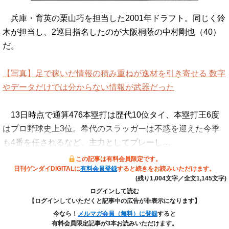
兵庫・育英の栗山巧を担当した2001年ドラフト。同じく鈴
木が担当し、2巡目指名したのが大阪桐蔭の中村剛也（40）
だ。
【写真】足で稼いだ情報の積み重ねが逸材を引き寄せる 数字
やデータだけでは分からない情報が武器だった
13日時点で通算476本塁打は歴代10位タイ、本塁打王6度
はプロ野球史上3位。希代のスラッガーは不惑を迎えた今季
も4番を任されるなど、主力としてプレーし…
この記事は有料会員限定です。
日刊ゲンダイDIGITALに
有料会員登録
すると続きをお読みいただけます。
(残り1,004文字／全文1,145文字)
ログインして読む
【ログインしていただくと記事中の広告が非表示になります】
今なら！
メルマガ会員（無料）に登録
すると
有料会員限定記事が3本お読みいただけます。