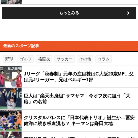
もっとみる
最新のスポーツ記事
野球
ゴルフ
格闘技
サッカー
その他
コラム
Jリーグ「秋春制」元年の注目株はC大阪20歳MF…父
は元Jリーガー、兄はベルギー1部
巨人は“楽天出身組”サマサマ…今オフ次に狙う「大
砲」の名前
クリスタルパレスに「日本代表トリオ」誕生か…冨安
健洋に続き板倉滉も？ キーマンは鎌田大地