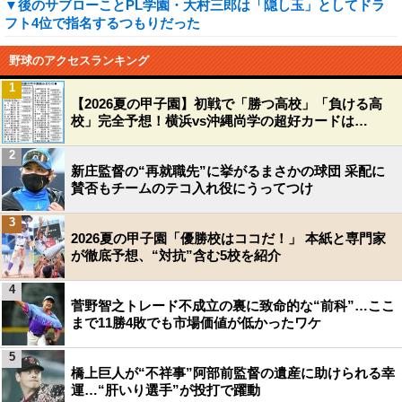
▼後のサブローことPL学園・大村三郎は「隠し玉」としてドラ
フト4位で指名するつもりだった
野球のアクセスランキング
1
【2026夏の甲子園】初戦で「勝つ高校」「負ける高
校」完全予想！横浜vs沖縄尚学の超好カードは…
2
新庄監督の“再就職先”に挙がるまさかの球団 采配に
賛否もチームのテコ入れ役にうってつけ
3
2026夏の甲子園「優勝校はココだ！」 本紙と専門家
が徹底予想、“対抗”含む5校を紹介
4
菅野智之トレード不成立の裏に致命的な“前科”…ここ
まで11勝4敗でも市場価値が低かったワケ
5
橋上巨人が“不祥事”阿部前監督の遺産に助けられる幸
運…“肝いり選手”が投打で躍動