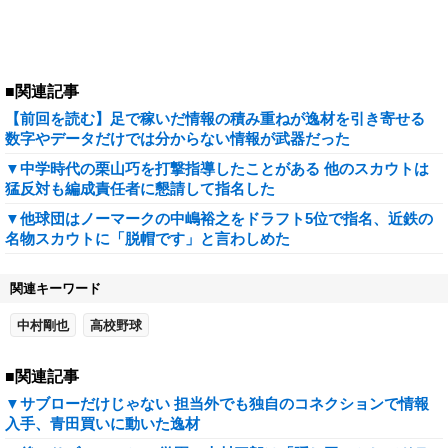
■関連記事
【前回を読む】足で稼いだ情報の積み重ねが逸材を引き寄せる
数字やデータだけでは分からない情報が武器だった
▼中学時代の栗山巧を打撃指導したことがある 他のスカウトは
猛反対も編成責任者に懇請して指名した
▼他球団はノーマークの中嶋裕之をドラフト5位で指名、近鉄の
名物スカウトに「脱帽です」と言わしめた
関連キーワード
中村剛也
高校野球
■関連記事
▼サブローだけじゃない 担当外でも独自のコネクションで情報
入手、青田買いに動いた逸材