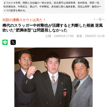
までの２８年間、関西と北信越の一部を担当。担当選手は清原和博、垣内哲也、和田一浩、
松井稼頭央、中島宏之、栗山巧、中村剛也、炭谷銀仁朗ら逸材多数。現在は長野・飯田ボー
イズの監督を務める。
> 一覧へ
伝説の凄腕スカウトは見た！
稀代のスラッガー中村剛也が活躍すると判断した根拠 逆風
吹いた“肥満体型”は問題視しなかった
公開：
24/05/16 17:00
更新：
25/02/27 12:30