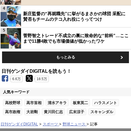
4
新庄監督の“再就職先”に挙がるまさかの球団 采配に
賛否もチームのテコ入れ役にうってつけ
5
菅野智之トレード不成立の裏に致命的な“前科”…ここ
まで11勝4敗でも市場価値が低かったワケ
もっとみる
日刊ゲンダイDIGITALを読もう！
6.6万
18.5万
人気キーワード
高校野球
高市首相
清水アキラ
板東英二
ハラスメント
高市政権
大岩剛
黄川田仁志
広末涼子
スキャンダル
日刊ゲンダイDIGITAL
スポーツ
野球ニュース
記事