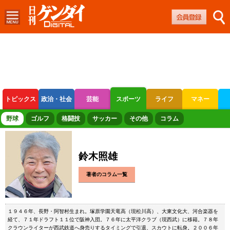
トピックス
政治・社会
芸能
スポーツ
ライフ
マネー
ボートレース
競輪
オートレース
野球
ゴルフ
格闘技
サッカー
その他
コラム
鈴木照雄
著者のコラム一覧
１９４６年、長野・阿智村生まれ。塚原学園天竜高（現松川高）、大東文化大、河合楽器を
経て、７１年ドラフト１１位で阪神入団。７６年に太平洋クラブ（現西武）に移籍。７８年
クラウンライターが西武鉄道へ身売りするタイミングで引退、スカウトに転身。２００６年