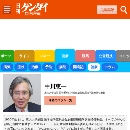
スポーツ
ライフ
マネー
健康
競馬
公営競技
コミッ
ボートレース
競輪
オートレース
病気
症状
治療
予防
病院
闘病記
健康
コラム
中川恵一
東大大学病院 医学系研究科総合放射線腫瘍学講座特任教授
著者のコラム一覧
1960年生まれ。東大大学病院 医学系研究科総合放射線腫瘍学講座特任教授。すべてのがんの
診断と治療に精通するエキスパート。がん対策推進協議会委員も務めるほか、子供向けのが
ん教育にも力を入れる。「がんのひみつ」「切らずに治すがん治療」など著書多数。