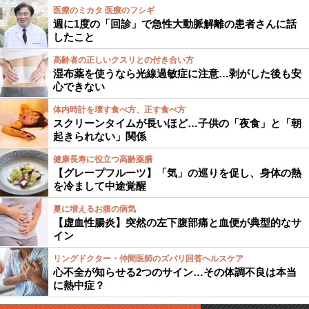
医療のミカタ 医療のフシギ
週に1度の「回診」で急性大動脈解離の患者さんに話
したこと
高齢者の正しいクスリとの付き合い方
湿布薬を使うなら光線過敏症に注意…剥がした後も安
心できない
体内時計を壊す食べ方、正す食べ方
スクリーンタイムが長いほど…子供の「夜食」と「朝
起きられない」関係
健康長寿に役立つ高齢薬膳
【グレープフルーツ】「気」の巡りを促し、身体の熱
を冷まして中途覚醒
夏に増えるお腹の病気
【虚血性腸炎】突然の左下腹部痛と血便が典型的なサ
イン
リングドクター・仲間医師のズバリ回答ヘルスケア
心不全が知らせる2つのサイン…その体調不良は本当
に熱中症？