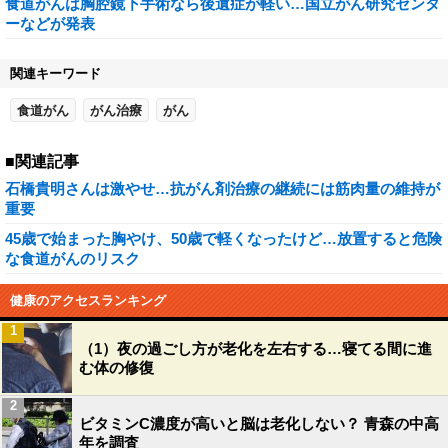
食道がんは胸腔鏡下手術なら後遺症が軽い…国立がん研究センタ
ーなどが発表
関連キーワード
食道がん
がん治療
がん
■関連記事
石橋貴明さんは激やせ…抗がん剤治療の継続には筋肉量の維持が
重要
45歳で始まった胸やけ、50歳で軽くなったけど…放置すると危険
な食道がんのリスク
健康のアクセスランキング
1
（1）夜の過ごし方が老化を左右する…寝てる間に進
む体の修復
2
ビタミンC濃度が高いと脳は老化しない？ 青森の中高
年を調査