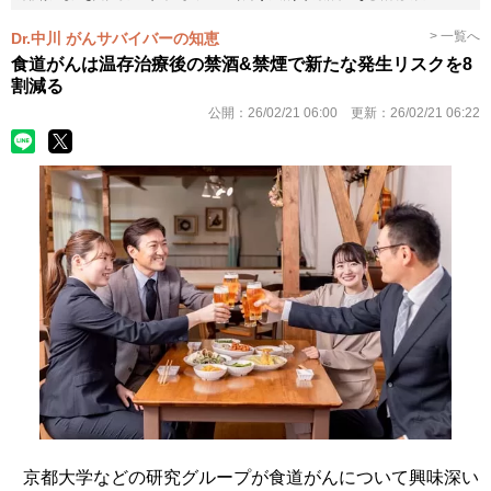
> 一覧へ
Dr.中川 がんサバイバーの知恵
食道がんは温存治療後の禁酒&禁煙で新たな発生リスクを8
割減る
公開：
26/02/21 06:00
更新：
26/02/21 06:22
京都大学などの研究グループが食道がんについて興味深い