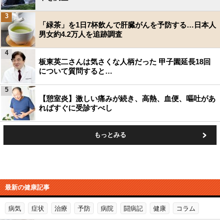
3
「緑茶」を1日7杯飲んで肝臓がんを予防する…日本人
男女約4.2万人を追跡調査
4
板東英二さんは気さくな人柄だった 甲子園延長18回
について質問すると…
5
【憩室炎】激しい痛みが続き、高熱、血便、嘔吐があ
ればすぐに受診すべし
もっとみる
最新の健康記事
病気
症状
治療
予防
病院
闘病記
健康
コラム