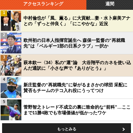
アクセスランキング
週間
1
中村倫也が「風、薫る」に大貢献…妻・水卜麻美アナ
との「ずっと仲良く」「にこやかな」近況
2
欧州初の日本人指揮官誕生へ 森保一監督の“再就職
先”は「ベルギー1部の日系クラブ」一択か
3
萩本欽一〈34〉私の“運”論 大谷翔平のカネを使い込
んだ通訳に「小さな声で『ありがとう』」
4
新庄監督の“再就職先”に挙がるまさかの球団 采配に
賛否もチームのテコ入れ役にうってつけ
5
菅野智之トレード不成立の裏に致命的な“前科”…ここ
まで11勝4敗でも市場価値が低かったワケ
もっとみる