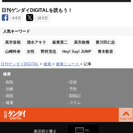
日刊ゲンダイDIGITALを読もう！
6.6万
18.5万
人気キーワード
高市首相
清水アキラ
板東英二
高市政権
黄川田仁志
山崎怜奈
女性
野村克也
Hey! Say! JUMP
青木歌音
日刊ゲンダイDIGITAL
健康
健康ニュース
記事
健康
病気
症状
治療
予防
病院
闘病記
健康
コラム
表示切り替え