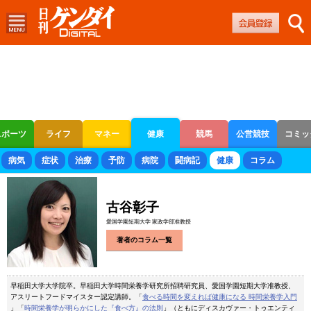
スポーツ
ライフ
マネー
健康
競馬
公営競技
コミッ
ボートレース
競輪
オートレース
病気
症状
治療
予防
病院
闘病記
健康
コラム
古谷彰子
愛国学園短期大学 家政学部准教授
著者のコラム一覧
早稲田大学大学院卒。早稲田大学時間栄養学研究所招聘研究員、愛国学園短期大学准教授、
アスリートフードマイスター認定講師。「
食べる時間を変えれば健康になる 時間栄養学入門
」「
時間栄養学が明らかにした『食べ方』の法則
」（ともにディスカヴァー・トゥエンティ