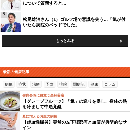
について質問すると…
5
松尾雄治さん（1）ゴルフ場で意識を失う…「気が付
いたら病院のベッドでした」
もっとみる
最新の健康記事
病気
症状
治療
予防
病院
闘病記
健康
コラム
健康長寿に役立つ高齢薬膳
【グレープフルーツ】「気」の巡りを促し、身体の熱
を冷まして中途覚醒
夏に増えるお腹の病気
【虚血性腸炎】突然の左下腹部痛と血便が典型的なサ
イン