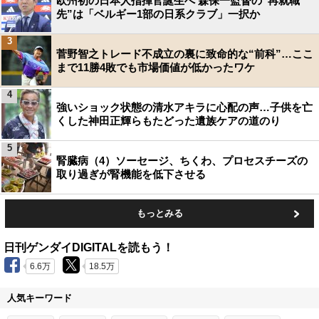
欧州初の日本人指揮官誕生へ 森保一監督の“再就職
先”は「ベルギー1部の日系クラブ」一択か
3
菅野智之トレード不成立の裏に致命的な“前科”…ここ
まで11勝4敗でも市場価値が低かったワケ
4
強いショック状態の清水アキラに心配の声…子供を亡
くした神田正輝らもたどった遺族ケアの道のり
5
腎臓病（4）ソーセージ、ちくわ、プロセスチーズの
取り過ぎが腎機能を低下させる
もっとみる
日刊ゲンダイDIGITALを読もう！
6.6万
18.5万
人気キーワード