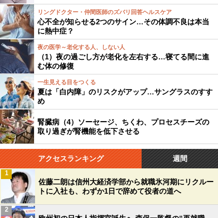
リングドクター・仲間医師のズバリ回答ヘルスケア
心不全が知らせる2つのサイン…その体調不良は本当
に熱中症？
夜の医学～老化する人、しない人
（1）夜の過ごし方が老化を左右する…寝てる間に進
む体の修復
一生見える目をつくる
夏は「白内障」のリスクがアップ…サングラスのすす
め
腎臓病（4）ソーセージ、ちくわ、プロセスチーズの
取り過ぎが腎機能を低下させる
アクセスランキング
週間
1
佐藤二朗は信州大経済学部から就職氷河期にリクルー
トに入社も、わずか1日で辞めて役者の道へ
2