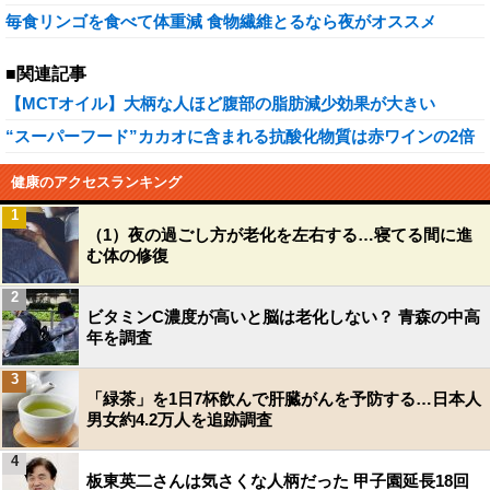
毎食リンゴを食べて体重減 食物繊維とるなら夜がオススメ
■関連記事
【MCTオイル】大柄な人ほど腹部の脂肪減少効果が大きい
“スーパーフード”カカオに含まれる抗酸化物質は赤ワインの2倍
健康のアクセスランキング
1
（1）夜の過ごし方が老化を左右する…寝てる間に進
む体の修復
2
ビタミンC濃度が高いと脳は老化しない？ 青森の中高
年を調査
3
「緑茶」を1日7杯飲んで肝臓がんを予防する…日本人
男女約4.2万人を追跡調査
4
板東英二さんは気さくな人柄だった 甲子園延長18回