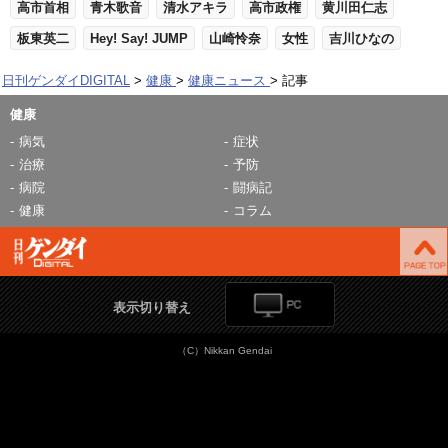
高市首相
青木歌音
清水アキラ
高市政権
黄川田仁志
板東英二
Hey! Say! JUMP
山崎怜奈
女性
吉川ひなの
日刊ゲンダイDIGITAL
健康
健康ニュース
記事
健康
病気
症状
治療
予防
病院
闘病記
健康
コラム
表示切り替え
（C）Nikkan Gendai