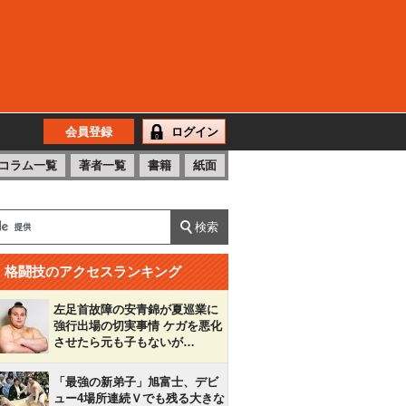
会員登録
ログイン
コラム一覧
著者一覧
書籍
紙面
格闘技のアクセスランキング
左足首故障の安青錦が夏巡業に
強行出場の切実事情 ケガを悪化
させたら元も子もないが…
「最強の新弟子」旭富士、デビ
ュー4場所連続Ｖでも残る大きな