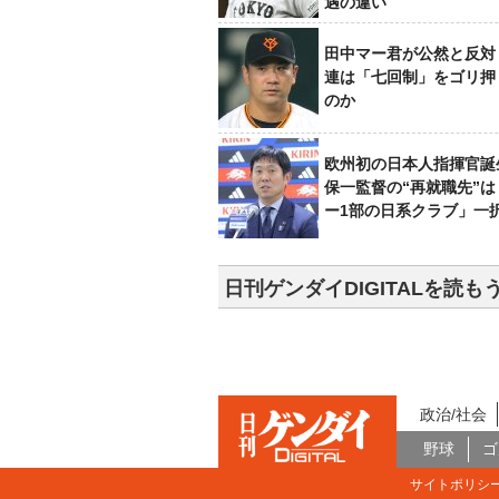
遇の違い
田中マー君が公然と反対
連は「七回制」をゴリ押
のか
欧州初の日本人指揮官誕
保一監督の“再就職先”
ー1部の日系クラブ」一
日刊ゲンダイDIGITALを読も
政治/社会
野球
ゴ
サイトポリシ