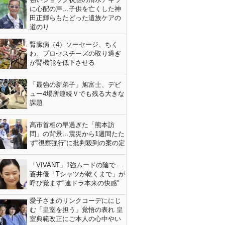
に心配の声…子供を亡くした神
田正輝らもたどった遺族ケアの
道のり
腎臓病（4）ソーセージ、ちく
わ、プロセスチーズの取り過ぎ
が腎機能を低下させる
「最強の新弟子」旭富士、デビ
ュー4場所連続Ｖでも残る大きな
課題
高市首相の早過ぎた「熊本訪
問」の背景…震災から1週間たた
ず“視察強行”に批判殺到の案の定
「VIVANT」1強ムードの陰で…
蒼井優「Tシャツが乾くまで」が
呼び覚ます"連ドラ本来の快感"
愛子さまのリンクコーデににじ
む「皇室を担う」覚悟の表れ 皇
室典範改正にご本人の心中やい