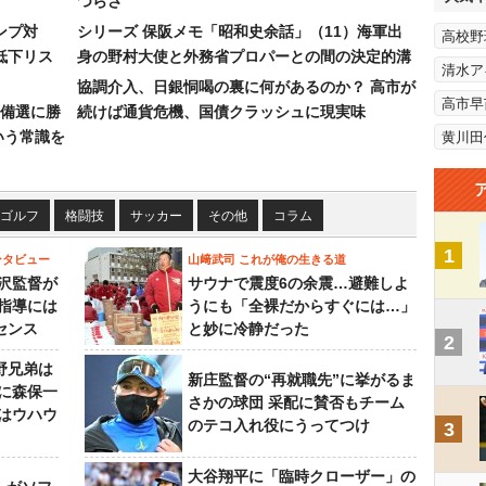
つらさ
ンプ対
シリーズ 保阪メモ「昭和史余話」（11）海軍出
高校野
低下リス
身の野村大使と外務省プロパーとの間の決定的溝
清水ア
協調介入、日銀恫喝の裏に何があるのか？ 高市が
高市早
備選に勝
続けば通貨危機、国債クラッシュに現実味
いう常識を
黄川田
ゴルフ
格闘技
サッカー
その他
コラム
1
ンタビュー
山﨑武司 これが俺の生きる道
沢監督が
サウナで震度6の余震…避難しよ
指導には
うにも「全裸だからすぐには…」
センス
と妙に冷静だった
2
野兄弟は
新庄監督の“再就職先”に挙がるま
らに森保一
さかの球団 采配に賛否もチーム
はウハウ
のテコ入れ役にうってつけ
3
大谷翔平に「臨時クローザー」の