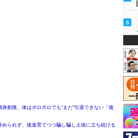
5
身創痍、体はボロボロでも“まだ”引退できない「複
辞められず、後進育てつつ騙し騙し土俵に立ち続ける