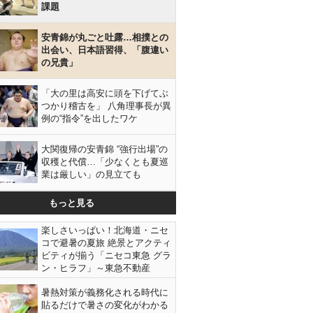
課題
安青錦が丸ごと吐露…相撲との
出会い、日本語習得、「腹違い
の兄貴」
「大の里は高安に頭を下げてぶ
つかり稽古を」 八角理事長が異
例の“指令”を出したワケ
大関復帰の安青錦 “強行出場”の
収穫と代償…「少なくとも夏巡
業は厳しい」の見立ても
もっと見る
楽しさいっぱい！北海道・ニセ
コで避暑の夏旅 絶景とアクティ
ビティが揃う「ニセコ東急 グラ
ン・ヒラフ」～東急不動産
暑熱対策が義務化される時代に
貼るだけで暑さの変化がわかる