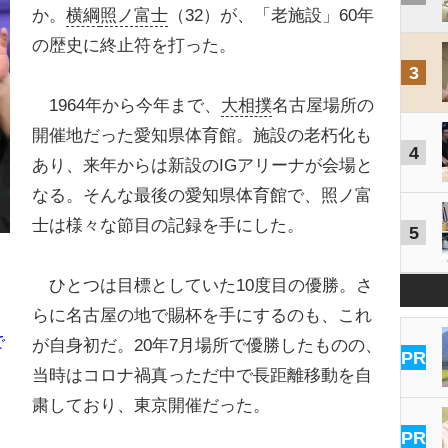
か。
横綱
照ノ富士
（32）が、「老施設」60年
の歴史に終止符を打った。
3
1964年から今年まで、
大相撲
名古屋場所の
開催地だった愛知県体育館。施設の老朽化も
4
あり、来年からは新設のIGアリーナが会場と
なる。そんな最後の愛知県体育館で、照ノ富
士は様々な節目の記録を手にした。
5
ひとつは目標としていた10度目の優勝。さ
らに名古屋の地で賜杯を手にするのも、これ
で
が自身初だ。20年7月場所で優勝したものの、
PR
」
当時はコロナ禍真っただ中で長距離移動を自
粛しており、東京開催だった。
PR