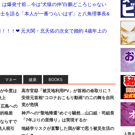
は爆発寸前…今は“犬猿の仲”白鵬どころじゃない
富士を語る「本人が一番つらいはず」と八角理事長&
！！！❤ 元大関・北天佑の次女で婚約 4歳年上の
マネー
健康
BOOKS
が今度は
高市官邸「被災地利用PV」が首相の命取りに？
炎上
安倍元首相“コロナおこもり動画”の二の舞を自民
党が危惧
「広島への
的格差
神戸への“聖地帰還”めぐり騒然…山口組・司組長
「7年ぶりの里帰り」は実現するか
ならすで
法人税引
地経学リスクが直撃した我が家で思う被災生活の
人気