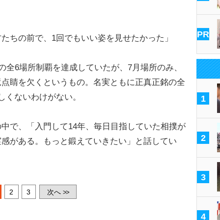
PR
たちの前で、1回でもいい姿を見せたかった」
の全6場所制覇を達成していたが、7月場所のみ、
竜点睛を欠くというもの。名実ともに正真正銘の全
しくないわけがない。
1
中で、「入門して14年、毎日目指していた相撲が
2
実感がある。もっと鍛えていきたい」と話してい
3
2
3
次へ
>>
4