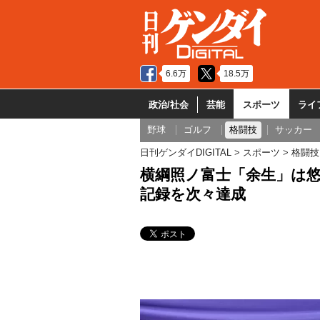
6.6万
18.5万
政治/社会
芸能
スポーツ
ライ
野球
ゴルフ
格闘技
サッカー
日刊ゲンダイDIGITAL
スポーツ
格闘技
横綱照ノ富士「余生」は悠
記録を次々達成