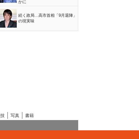
かに
続く政局…高市首相「9月退陣」
の現実味
競技
写真
書籍