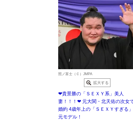
照ノ富士（Ｃ）JMPA
拡大する
❤貴景勝の「ＳＥＸＹ系」美人
妻！！！❤ 元大関・北天佑の次女
婚約 4歳年上の「ＳＥＸＹすぎる
元モデル！