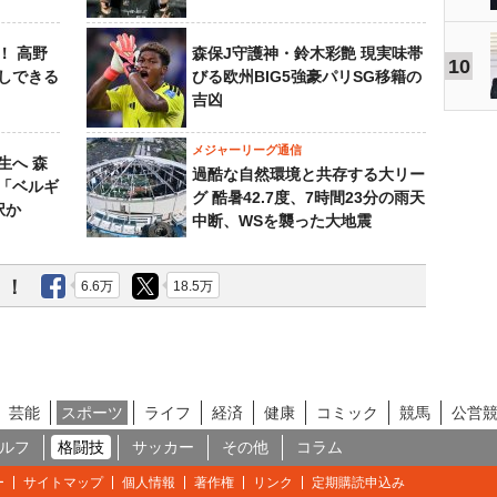
！ 高野
森保J守護神・鈴木彩艶 現実味帯
10
しできる
びる欧州BIG5強豪パリSG移籍の
吉凶
メジャーリーグ通信
生へ 森
過酷な自然環境と共存する大リー
は「ベルギ
グ 酷暑42.7度、7時間23分の雨天
択か
中断、WSを襲った大地震
う！
6.6万
18.5万
芸能
スポーツ
ライフ
経済
健康
コミック
競馬
公営
ルフ
格闘技
サッカー
その他
コラム
ー
サイトマップ
個人情報
著作権
リンク
定期購読申込み