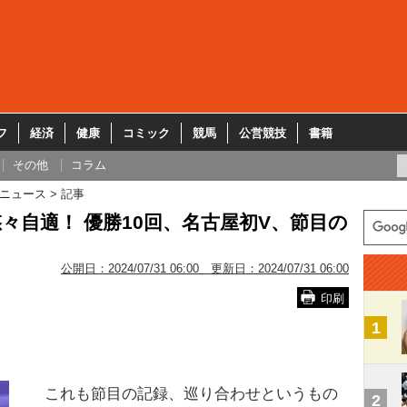
フ
経済
健康
コミック
競馬
公営競技
書籍
その他
コラム
ニュース
記事
々自適！ 優勝10回、名古屋初V、節目の
公開日：
2024/07/31 06:00
更新日：
2024/07/31 06:00
印刷
1
これも節目の記録、巡り合わせというもの
2