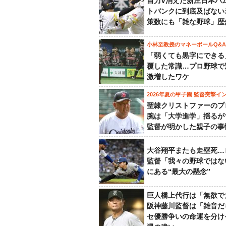
自力V消えた新庄日本ハ
トバンクに到底及ばない
策数にも「雑な野球」歴
小林至教授のマネーボールQ&A
「弱くても黒字にできる
覆した常識…プロ野球で
激増したワケ
2026年夏の甲子園 監督突撃イ
聖隷クリストファーのプ
腕は「大学進学」揺るが
監督が明かした親子の事
大谷翔平またも走塁死…
監督「我々の野球ではな
にある“最大の懸念”
巨人橋上代行は「無欲で
阪神藤川監督は「雑音だ
セ優勝争いの命運を分け