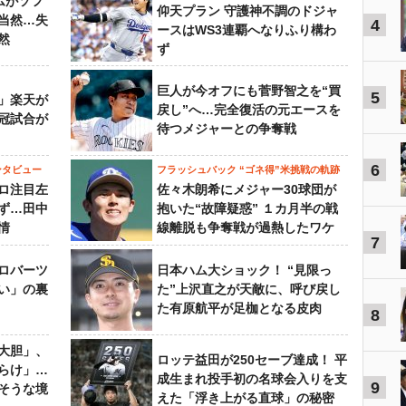
ムがソフ
仰天プラン 守護神不調のドジャ
当然…失
4
ースはWS3連覇へなりふり構わ
然
ず
巨人が今オフにも菅野智之を“買
5
」楽天が
戻し”へ…完全復活の元エースを
冠試合が
待つメジャーとの争奪戦
6
ンタビュー
フラッシュバック “ゴネ得”米挑戦の軌跡
ロ注目左
佐々木朗希にメジャー30球団が
ず…田中
抱いた“故障疑惑” １カ月半の戦
情
線離脱も争奪戦が過熱したワケ
7
ロバーツ
日本ハム大ショック！ “見限っ
い」の裏
た”上沢直之が天敵に、呼び戻し
た有原航平が足枷となる皮肉
8
大胆」、
ロッテ益田が250セーブ達成！ 平
らけ」…
成生まれ投手初の名球会入りを支
9
そうな境
えた「浮き上がる直球」の秘密