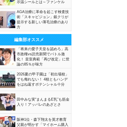
示温シールとは～ファンケル
AGA治療に革命を起こす検査技
術「スキャビジョン」銀クリが
提示する新しい薄毛治療のあり
方
編集部オススメ
「将来の愛子天皇を認めろ」高
市政権vs読売新聞でバトル激
化！ 皇室典範「再び改定」に世
論の85％が味方
2026夏の甲子園は「初出場校」
でも侮れない！ 4校ともハンデ
をはね返すポテンシャル十分
田中みな実“まんまるE乳”も筋金
入り！アッパレのあざとさ
阪神1位・森下翔太を英才教育
父親が明かす「マイホーム購入