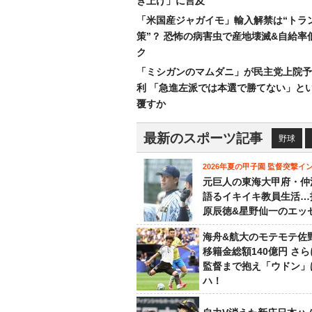
き上げ」に言及
「米国産ジャガイモ」輸入解禁は“トラ
策”？ 恐怖の病害虫で産地壊滅&自給率
ク
「ミシガンのマムダニ」が民主党上院予
利 「急進左派では本選で勝てない」と
覆すか
最新のスポーツ記事
野球
2026年夏の甲子園 監督突撃イ
元巨人の東海大甲府・仲
語るイキイキ教員生活…
原辰徳&星野仙一のエッ
海舟&航大のモテモテ佐
移籍金総額140億円 さ
監督まで抱え「ウドン」
ハ！