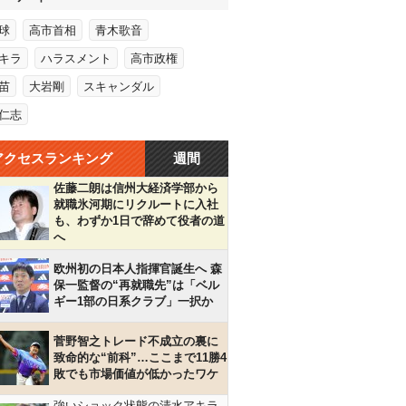
球
高市首相
青木歌音
キラ
ハラスメント
高市政権
苗
大岩剛
スキャンダル
仁志
アクセスランキング
週間
佐藤二朗は信州大経済学部から
就職氷河期にリクルートに入社
も、わずか1日で辞めて役者の道
へ
欧州初の日本人指揮官誕生へ 森
保一監督の“再就職先”は「ベル
ギー1部の日系クラブ」一択か
菅野智之トレード不成立の裏に
致命的な“前科”…ここまで11勝4
敗でも市場価値が低かったワケ
強いショック状態の清水アキラ