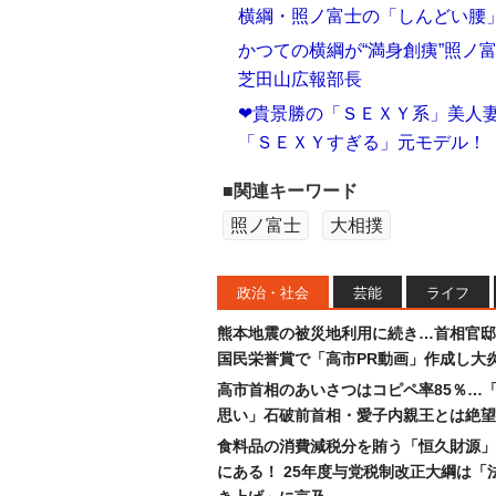
横綱・照ノ富士の「しんどい腰」
かつての横綱が“満身創痍”照ノ
芝田山広報部長
❤貴景勝の「ＳＥＸＹ系」美人妻
「ＳＥＸＹすぎる」元モデル！
■関連キーワード
照ノ富士
大相撲
政治・社会
芸能
ライフ
熊本地震の被災地利用に続き…首相官邸
国民栄誉賞で「高市PR動画」作成し大
高市首相のあいさつはコピペ率85％…
思い」石破前首相・愛子内親王とは絶望
食料品の消費減税分を賄う「恒久財源」
にある！ 25年度与党税制改正大綱は「