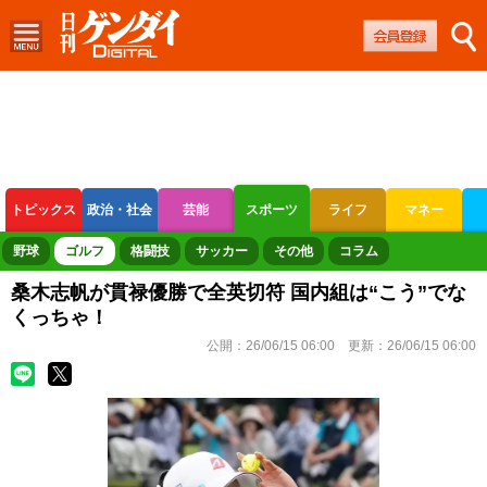
トピックス
政治・社会
芸能
スポーツ
ライフ
マネー
ボートレース
競輪
オートレース
野球
ゴルフ
格闘技
サッカー
その他
コラム
桑木志帆が貫禄優勝で全英切符 国内組は“こう”でな
くっちゃ！
公開：
26/06/15 06:00
更新：
26/06/15 06:00