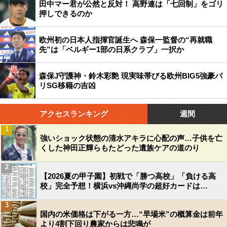
田中マー君が公然と反対！ 高野連は「七回制」をゴリ
押しできるのか
欧州初の日本人指揮官誕生へ 森保一監督の“再就職
先”は「ベルギー1部の日系クラブ」一択か
森保J守護神・鈴木彩艶 現実味帯びる欧州BIG5強豪パ
リSG移籍の吉凶
アクセスランキング
週間
1
強いショック状態の清水アキラに心配の声…子供を亡
くした神田正輝らもたどった遺族ケアの道のり
2
【2026夏の甲子園】初戦で「勝つ高校」「負ける高
校」完全予想！横浜vs沖縄尚学の超好カードは…
3
国内の米価格は下がる一方…“早場米”の概算金は前年
より4割下回り農家からは悲鳴が