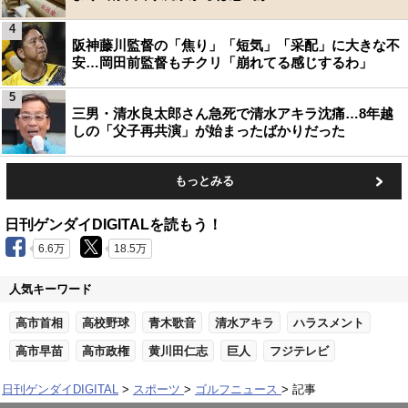
4
阪神藤川監督の「焦り」「短気」「采配」に大きな不
安…岡田前監督もチクリ「崩れてる感じするわ」
5
三男・清水良太郎さん急死で清水アキラ沈痛…8年越
しの「父子再共演」が始まったばかりだった
もっとみる
日刊ゲンダイDIGITALを読もう！
6.6万
18.5万
人気キーワード
高市首相
高校野球
青木歌音
清水アキラ
ハラスメント
高市早苗
高市政権
黄川田仁志
巨人
フジテレビ
日刊ゲンダイDIGITAL
スポーツ
ゴルフニュース
記事