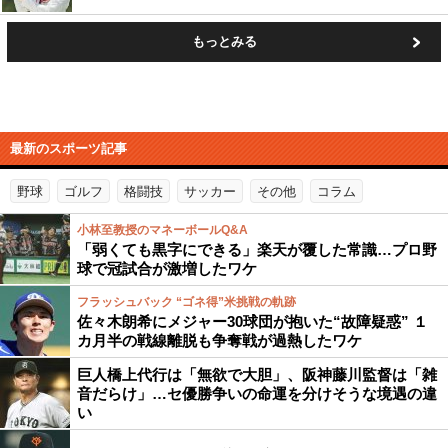
もっとみる
最新のスポーツ記事
野球
ゴルフ
格闘技
サッカー
その他
コラム
小林至教授のマネーボールQ&A
「弱くても黒字にできる」楽天が覆した常識…プロ野
球で冠試合が激増したワケ
フラッシュバック “ゴネ得”米挑戦の軌跡
佐々木朗希にメジャー30球団が抱いた“故障疑惑” １
カ月半の戦線離脱も争奪戦が過熱したワケ
巨人橋上代行は「無欲で大胆」、阪神藤川監督は「雑
音だらけ」…セ優勝争いの命運を分けそうな境遇の違
い