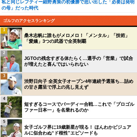
私と同じレフティー細野勇策の初優勝で思い出した「必要は発明
の母」だった時代
ゴルフのアクセスランキング
1
桑木志帆に誰もがメロメロ！「メンタル」「技術」
「愛嬌」3つの武器で全英制覇
2
JGTOの残念すぎる体たらく…選手の「営業」で試合
が増えたと喜んではいられない
3
渋野日向子 全英女子オープン4年連続予選落ち…詰め
の甘さ露呈で浮上の兆し見えず
4
短すぎるコースでバーディー合戦…これで「プロゴル
ファー日本一」を名乗れるのか
5
女子ゴルフ界に19歳新星が現る！ ほんわかビジュア
ルに似合わぬ“ド根性”エピソードも