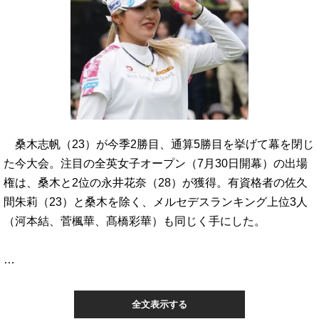
桑木志帆（23）が今季2勝目、通算5勝目を挙げて幕を閉じ
た今大会。注目の全英女子オープン（7月30日開幕）の出場
権は、桑木と2位の永井花奈（28）が獲得。有資格者の佐久
間朱莉（23）と桑木を除く、メルセデスランキング上位3人
（河本結、菅楓華、髙橋彩華）も同じく手にした。
…
全文表示する