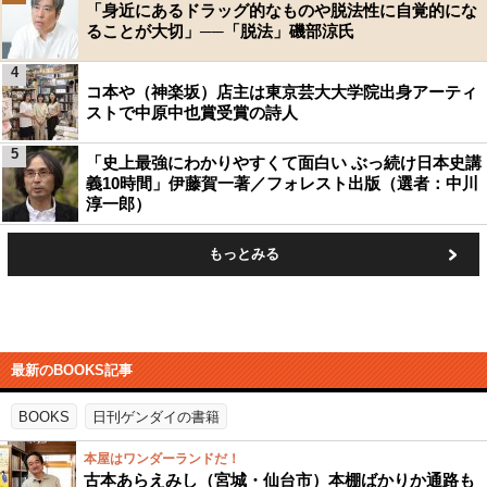
「身近にあるドラッグ的なものや脱法性に自覚的にな
ることが大切」──「脱法」磯部涼氏
4
コ本や（神楽坂）店主は東京芸大大学院出身アーティ
ストで中原中也賞受賞の詩人
5
「史上最強にわかりやすくて面白い ぶっ続け日本史講
義10時間」伊藤賀一著／フォレスト出版（選者：中川
淳一郎）
もっとみる
最新のBOOKS記事
BOOKS
日刊ゲンダイの書籍
本屋はワンダーランドだ！
古本あらえみし（宮城・仙台市）本棚ばかりか通路も