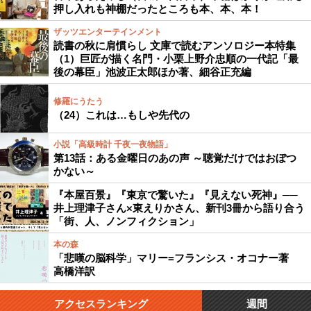
押し入れも神棚だったところも本、本、本！
ザッツエンターテインメント
読書の秋に肩慣らし 文庫で読むアンソロジー本特集
（1）巨匠が描く名門・小栗上野介忠順の一代記「最
後の幕臣」池波正太郎ほか著、細谷正充編
修羅にうたう
（24）これは…もしや先代の
小説「高級時計 千夜一夜物語」
第13話：ある金曜日のあの声 ～聴覚だけではおぼつ
かない～
『本屋百景』『東京で驚いた』『見えない死神』──
井上理津子さん×東えりかさん、新刊3冊から語り合う
「街、人、ノンフィクション」
本の森
「悲嘆の脳科学」マリー=フランシス・オコナー著
高橋洋訳
アクセスランキング
週間