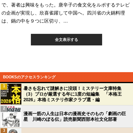
で、著者は興味をもった。唐辛子の食文化をルポするテレビ
の企画が実現し、欣喜雀躍して中国へ。四川省の火鍋料理
は、鍋の中を９つに区切り、…
全文表示する
BOOKSのアクセスランキング
1
暑さを忘れて謎解きに没頭！ミステリー文庫特集
（3）プロが厳選する年に1度の短編集 「本格王
2026」本格ミステリ作家クラブ選・編
2
漫画一筋の人生は日本の漫画史そのもの「劇画の巨
星 川崎のぼる伝」読売新聞西部本社文化部著
3