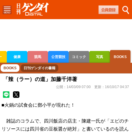
ー
健康
競馬
公営競技
コミック
写真
BOOKS
ボートレース
競輪
オートレース
BOOKS
日刊ゲンダイの書籍
「辣（ラー）の道」加藤千洋著
公開：
14/03/09 07:00
更新：
16/10/17 04:37
■火鍋の試食会に鄧小平が現れた！
雑誌のコラムで、四川飯店の店主・陳建一氏が「エビのチ
リソースには四川省の豆板醤が絶対」と書いているのを読ん