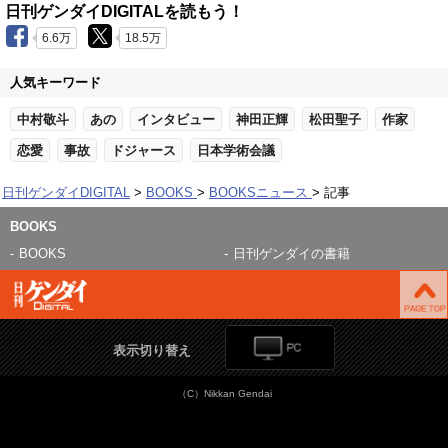
日刊ゲンダイDIGITALを読もう！
6.6万
18.5万
人気キーワード
中村敬斗
あの
インタビュー
神田正輝
松田聖子
作家
恋愛
事故
ドジャース
日本学術会議
日刊ゲンダイDIGITAL
BOOKS
BOOKSニュース
記事
BOOKS
BOOKS
日刊ゲンダイの書籍
表示切り替え
（C）Nikkan Gendai