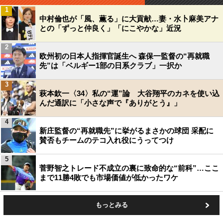
1
中村倫也が「風、薫る」に大貢献…妻・水卜麻美アナ
との「ずっと仲良く」「にこやかな」近況
2
欧州初の日本人指揮官誕生へ 森保一監督の“再就職
先”は「ベルギー1部の日系クラブ」一択か
3
萩本欽一〈34〉私の“運”論 大谷翔平のカネを使い込
んだ通訳に「小さな声で『ありがとう』」
4
新庄監督の“再就職先”に挙がるまさかの球団 采配に
賛否もチームのテコ入れ役にうってつけ
5
菅野智之トレード不成立の裏に致命的な“前科”…ここ
まで11勝4敗でも市場価値が低かったワケ
もっとみる