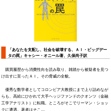
「あなたを支配し、社会を破壊する、ＡＩ・ビッグデー
タの罠」キャシー・オニール著、久保尚子訳
購買履歴から消費性向を読み取り、雑踏から被疑者を見つ
け出すに至ったＡＩ。その脅威の全貌。
優秀な数学者としてコロンビア大教授にまで上り詰めなが
らも、高給にひかれて大手ヘッジファンドのクオンツ（金融
工学アナリスト）に転職。ところがそこでリーマン・ショッ
クに遭遇。著者はそこ…