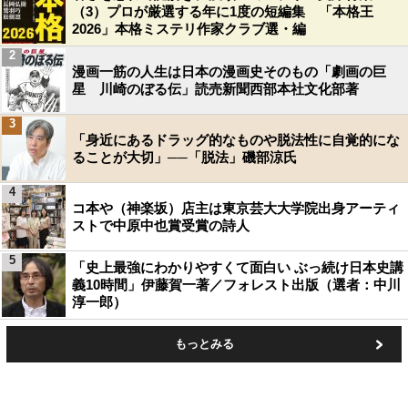
（3）プロが厳選する年に1度の短編集 「本格王
2026」本格ミステリ作家クラブ選・編
2
漫画一筋の人生は日本の漫画史そのもの「劇画の巨
星 川崎のぼる伝」読売新聞西部本社文化部著
3
「身近にあるドラッグ的なものや脱法性に自覚的にな
ることが大切」──「脱法」磯部涼氏
4
コ本や（神楽坂）店主は東京芸大大学院出身アーティ
ストで中原中也賞受賞の詩人
5
「史上最強にわかりやすくて面白い ぶっ続け日本史講
義10時間」伊藤賀一著／フォレスト出版（選者：中川
淳一郎）
もっとみる