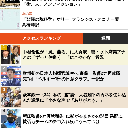
「街、人、ノンフィクション」
本の森
「悲嘆の脳科学」マリー=フランシス・オコナー著
高橋洋訳
アクセスランキング
週間
1
中村倫也が「風、薫る」に大貢献…妻・水卜麻美アナ
との「ずっと仲良く」「にこやかな」近況
2
欧州初の日本人指揮官誕生へ 森保一監督の“再就職
先”は「ベルギー1部の日系クラブ」一択か
3
萩本欽一〈34〉私の“運”論 大谷翔平のカネを使い込
んだ通訳に「小さな声で『ありがとう』」
4
新庄監督の“再就職先”に挙がるまさかの球団 采配に
賛否もチームのテコ入れ役にうってつけ