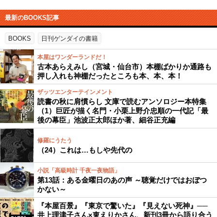
最新のBOOKS記事
BOOKS
日刊ゲンダイの書籍
本屋はワンダーランドだ！
古本あらえみし（宮城・仙台市）本棚ばかりか通路も
押し入れも神棚だったところも本、本、本！
ザッツエンターテインメント
読書の秋に肩慣らし 文庫で読むアンソロジー本特集
（1）巨匠が描く名門・小栗上野介忠順の一代記「最
後の幕臣」池波正太郎ほか著、細谷正充編
修羅にうたう
（24）これは…もしや先代の
小説「高級時計 千夜一夜物語」
第13話：ある金曜日のあの声 ～聴覚だけではおぼつ
かない～
『本屋百景』『東京で驚いた』『見えない死神』──
井上理津子さん×東えりかさん、新刊3冊から語り合う