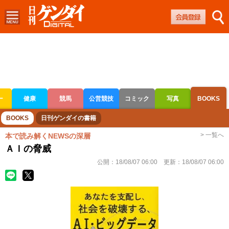
ー
健康
競馬
公営競技
コミック
写真
BOOKS
ボートレース
競輪
オートレース
BOOKS
日刊ゲンダイの書籍
> 一覧へ
本で読み解くNEWSの深層
ＡＩの脅威
公開：
18/08/07 06:00
更新：
18/08/07 06:00