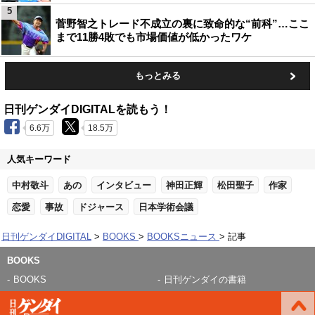
5
菅野智之トレード不成立の裏に致命的な“前科”…ここ
まで11勝4敗でも市場価値が低かったワケ
もっとみる
日刊ゲンダイDIGITALを読もう！
6.6万
18.5万
人気キーワード
中村敬斗
あの
インタビュー
神田正輝
松田聖子
作家
恋愛
事故
ドジャース
日本学術会議
日刊ゲンダイDIGITAL
BOOKS
BOOKSニュース
記事
BOOKS
BOOKS
日刊ゲンダイの書籍