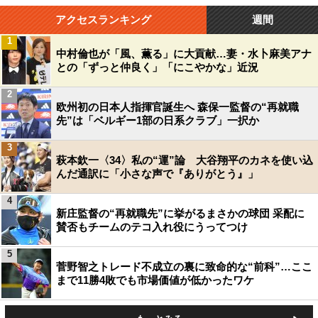
アクセスランキング
週間
1
中村倫也が「風、薫る」に大貢献…妻・水卜麻美アナ
との「ずっと仲良く」「にこやかな」近況
2
欧州初の日本人指揮官誕生へ 森保一監督の“再就職
先”は「ベルギー1部の日系クラブ」一択か
3
萩本欽一〈34〉私の“運”論 大谷翔平のカネを使い込
んだ通訳に「小さな声で『ありがとう』」
4
新庄監督の“再就職先”に挙がるまさかの球団 采配に
賛否もチームのテコ入れ役にうってつけ
5
菅野智之トレード不成立の裏に致命的な“前科”…ここ
まで11勝4敗でも市場価値が低かったワケ