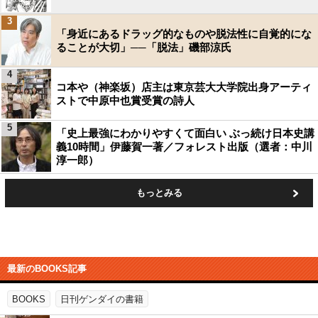
3
「身近にあるドラッグ的なものや脱法性に自覚的にな
ることが大切」──「脱法」磯部涼氏
4
コ本や（神楽坂）店主は東京芸大大学院出身アーティ
ストで中原中也賞受賞の詩人
5
「史上最強にわかりやすくて面白い ぶっ続け日本史講
義10時間」伊藤賀一著／フォレスト出版（選者：中川
淳一郎）
もっとみる
最新のBOOKS記事
BOOKS
日刊ゲンダイの書籍