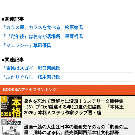
■関連記事
「カラス屋、カラスを食べる」松原始氏
「『定年後』はお寺が居場所」星野哲氏
「ジェラシー」草凪優氏
■関連記事
「吉原はスゴイ」堀口茉純氏
「ふたりぐらし」桜木紫乃氏
BOOKSのアクセスランキング
1
暑さを忘れて謎解きに没頭！ミステリー文庫特集
（3）プロが厳選する年に1度の短編集 「本格王
2026」本格ミステリ作家クラブ選・編
2
漫画一筋の人生は日本の漫画史そのもの「劇画の巨
星 川崎のぼる伝」読売新聞西部本社文化部著