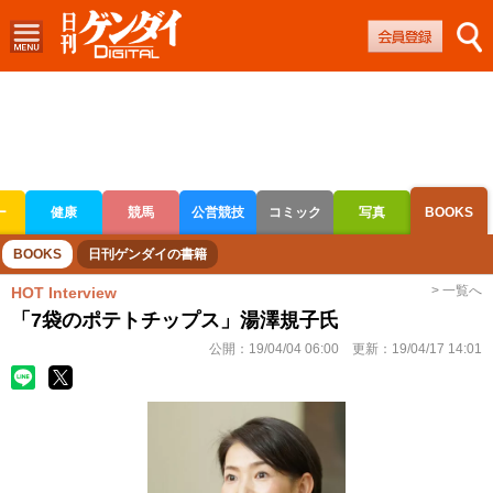
ー
健康
競馬
公営競技
コミック
写真
BOOKS
ボートレース
競輪
オートレース
BOOKS
日刊ゲンダイの書籍
> 一覧へ
HOT Interview
「7袋のポテトチップス」湯澤規子氏
公開：
19/04/04 06:00
更新：
19/04/17 14:01