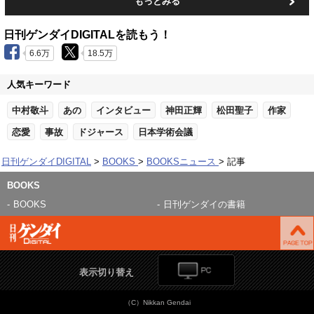
もっとみる
日刊ゲンダイDIGITALを読もう！
6.6万
18.5万
人気キーワード
中村敬斗
あの
インタビュー
神田正輝
松田聖子
作家
恋愛
事故
ドジャース
日本学術会議
日刊ゲンダイDIGITAL
BOOKS
BOOKSニュース
記事
BOOKS
BOOKS
日刊ゲンダイの書籍
表示切り替え
（C）Nikkan Gendai