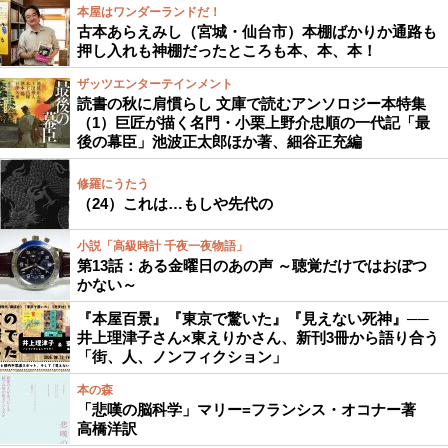
本屋はワンダーランドだ！
古本あらえみし（宮城・仙台市）本棚ばかりか通路も
押し入れも神棚だったところも本、本、本！
ザッツエンターテインメント
読書の秋に肩慣らし 文庫で読むアンソロジー本特集
（1）巨匠が描く名門・小栗上野介忠順の一代記「最
後の幕臣」池波正太郎ほか著、細谷正充編
修羅にうたう
（24）これは…もしや先代の
小説「高級時計 千夜一夜物語」
第13話：ある金曜日のあの声 ～聴覚だけではおぼつ
かない～
『本屋百景』『東京で驚いた』『見えない死神』──
井上理津子さん×東えりかさん、新刊3冊から語り合う
「街、人、ノンフィクション」
本の森
「悲嘆の脳科学」マリー=フランシス・オコナー著
高橋洋訳