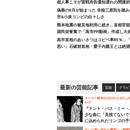
相人事こそが宣戦布告通知遅れの間接的
偽善の8月が始まった 非核三原則を踏
市&小泉コンビの白々しさ
熊本地震の被災地利用に続き…首相官邸
国民栄誉賞で「高市PR動画」作成し大
高市首相のあいさつはコピペ率85％…
思い」石破前首相・愛子内親王とは絶望
最新の芸能記事
芸能
グラビ
スージー鈴木のゼロからぜんぶ
ルズ
『ドント・パス・ミー・
少な曲に「見捨てないで
に込められたリンゴの予
テレビ局に代わり勝手に「情報