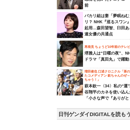
前
バカリ組は妻「夢眠ねむ
リ？ NHK『巡るスワン
起用…森田望智、臼田あ
連女優の共通点
再発見 ちょうど10年前のテレ
堺雅人は“日曜の夜”、N
ドラマ「真田丸」で躍動
増田俊也 口述クロニクル「茶
たコメディアン 欽ちゃんのぜ
ちゃう！」
萩本欽一〈34〉私の“運
谷翔平のカネを使い込ん
「小さな声で『ありがと
日刊ゲンダイDIGITALを読も