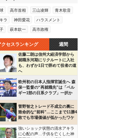
球
高市首相
三山凌輝
青木歌音
キラ
神田愛花
ハラスメント
子
萩本欽一
高市政権
アクセスランキング
週間
佐藤二朗は信州大経済学部から
就職氷河期にリクルートに入社
も、わずか1日で辞めて役者の道
へ
欧州初の日本人指揮官誕生へ 森
保一監督の“再就職先”は「ベル
ギー1部の日系クラブ」一択か
菅野智之トレード不成立の裏に
致命的な“前科”…ここまで11勝4
敗でも市場価値が低かったワケ
強いショック状態の清水アキラ
に心配の声…子供を亡くした神