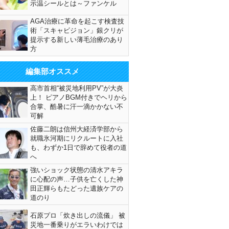
示温シールとは～ファンケル
AGA治療に革命を起こす検査技
術「スキャビジョン」銀クリが
提示する新しい薄毛治療のあり
方
編集部オススメ
高市首相“被災地利用PV”が大炎
上！ ピアノBGM付きでヘリから
合掌、酷暑に汗一滴かかない不
可解
佐藤二朗は信州大経済学部から
就職氷河期にリクルートに入社
も、わずか1日で辞めて役者の道
へ
強いショック状態の清水アキラ
に心配の声…子供を亡くした神
田正輝らもたどった遺族ケアの
道のり
石原プロ「炊き出しの流儀」 被
災地一番乗りがエラいわけでは