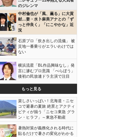
…レギュラー11本抱える人気者
のジレンマ
中村倫也が「風、薫る」に大貢
献…妻・水卜麻美アナとの「ず
っと仲良く」「にこやかな」近
況
石原プロ「炊き出しの流儀」 被
災地一番乗りがエラいわけでは
ない
横浜流星「BL作品興味なし」発
言に滲むプロ意識 「べらぼう」
後初の民放連ドラ主演で注目
もっと見る
楽しさいっぱい！北海道・ニセ
コで避暑の夏旅 絶景とアクティ
ビティが揃う「ニセコ東急 グラ
ン・ヒラフ」～東急不動産
暑熱対策が義務化される時代に
貼るだけで暑さの変化がわかる