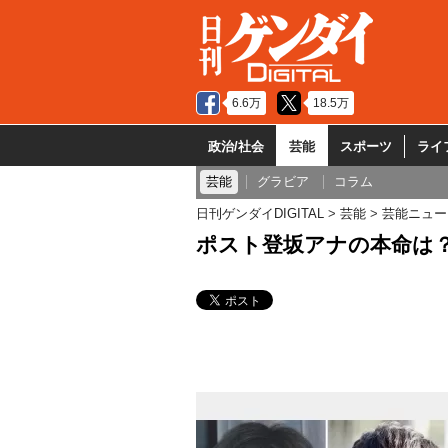
6.6万
18.5万
政治/社会
芸能
スポーツ
ライ
芸能
グラビア
コラム
日刊ゲンダイDIGITAL
芸能
芸能ニュー
ポスト登坂アナの本命は？