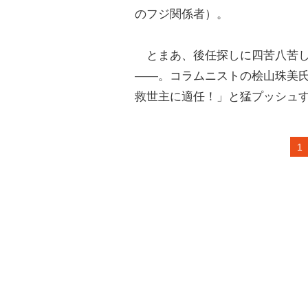
のフジ関係者）。
とまあ、後任探しに四苦八苦し
――。コラムニストの桧山珠美
救世主に適任！」と猛プッシュ
1