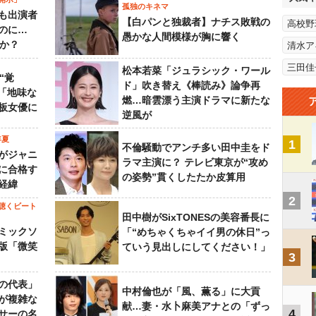
孤独のキネマ
も出演者
【白パンと独裁者】ナチス敗戦の
高校野
のに…
愚かな人間模様が胸に響く
すか？
清水ア
三田佳
松本若菜「ジュラシック・ワール
“覚
ド」吹き替え《棒読み》論争再
…「地味な
燃…暗雲漂う主演ドラマに新たな
板女優に
逆風が
年夏
1
不倫騒動でアンチ多い田中圭をド
がジャニ
ラマ主演に？ テレビ東京が“攻め
に合格す
の姿勢”貫くしたたか皮算用
経緯
2
聴くビート
田中樹がSixTONESの美容番長に
ミックソ
「“めちゃくちゃイイ男の休日”っ
版「微笑
ていう見出しにしてください！」
3
の代表」
中村倫也が「風、薫る」に大貢
が複雑な
献…妻・水卜麻美アナとの「ずっ
4
サーの名