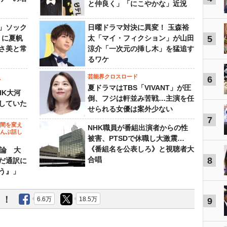
と仲良く」「にこやかな」近況
」ソック
日曜ドラマ対決に異変！ 玉森裕
』に夏帆
太「マイ・フィクション」が山田
5
さ美と常
涼介「一次元の挿し木」を猛追す
るワケ
芸能界クロスロード
6
ビ
夏ドラマはTBS「VIVANT」が圧
HK大河
倒、フジは軒並み苦戦…主演を任
していた
せられる女優は案外少ない
7
の間を変え
NHK職員が番組出演者からの性
～んぶ話し
被害、PTSDで休職し大激震…
《番組名を公表しろ》と視聴者大
”論 大
合唱
8
だ通訳に
う』」
う！
6.6万
18.5万
9