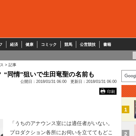
フ
経済
健康
コミック
競馬
公営競技
書籍
ス
記事
 “同情”狙いで生田竜聖の名前も
公開日：
2018/01/31 06:00
更新日：
2018/01/31 06:00
印刷
1
「うちのアナウンス室には適任者がいない。
プロダクション各所にお伺いを立ててもどこ
2