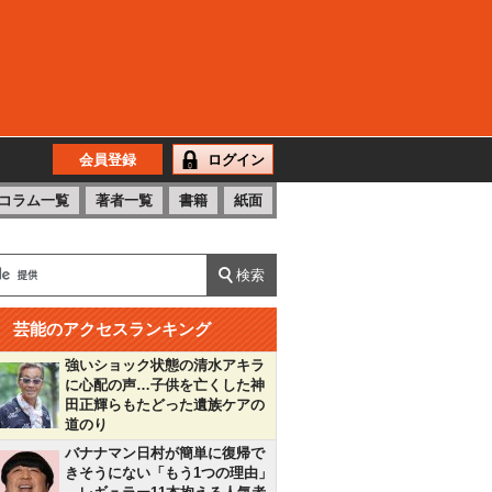
会員登録
ログイン
コラム一覧
著者一覧
書籍
紙面
芸能のアクセスランキング
強いショック状態の清水アキラ
に心配の声…子供を亡くした神
田正輝らもたどった遺族ケアの
道のり
バナナマン日村が簡単に復帰で
きそうにない「もう1つの理由」