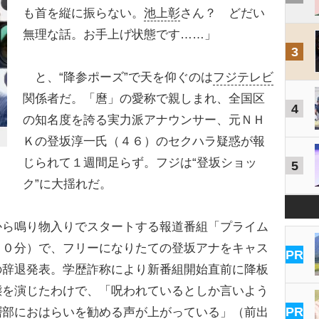
も首を縦に振らない。
池上彰
さん？ どだい
無理な話。お手上げ状態です……」
3
と、“降参ポーズ”で天を仰ぐのは
フジテレビ
関係者だ。「麿」の愛称で親しまれ、全国区
4
の知名度を誇る実力派アナウンサー、元ＮＨ
Ｋの登坂淳一氏（４６）のセクハラ疑惑が報
じられて１週間足らず。フジは“登坂ショッ
5
ク”に大揺れだ。
ら鳴り物入りでスタートする報道番組「プライム
５０分）で、フリーになりたての登坂アナをキャス
PR
の辞退発表。学歴詐称により新番組開始直前に降板
態を演じたわけで、「呪われているとしか言いよう
PR
層部におはらいを勧める声が上がっている」（前出