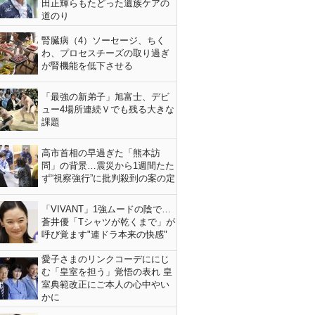
田正輝らもたどった遺族ケアの
道のり
腎臓病（4）ソーセージ、ちく
わ、プロセスチーズの取り過ぎ
が腎機能を低下させる
「最強の新弟子」旭富士、デビ
ュー4場所連続Ｖでも残る大きな
課題
高市首相の早過ぎた「熊本訪
問」の背景…震災から1週間たた
ず“視察強行”に批判殺到の案の定
「VIVANT」1強ムードの陰で…
蒼井優「Tシャツが乾くまで」が
呼び覚ます"連ドラ本来の快感"
愛子さまのリンクコーデににじ
む「皇室を担う」覚悟の表れ 皇
室典範改正にご本人の心中やい
かに