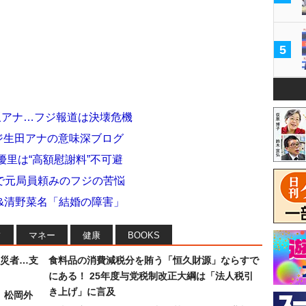
5
坂アナ…フジ報道は決壊危機
フジ生田アナの意味深ブログ
優里は“高額慰謝料”不可避
で元局員頼みのフジの苦悩
&清野菜名「結婚の障害」
フ
マネー
健康
BOOKS
災者…支
食料品の消費減税分を賄う「恒久財源」ならすで
にある！ 25年度与党税制改正大綱は「法人税引
き上げ」に言及
）松岡外