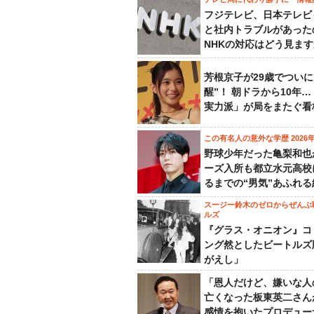
フジテレビ、日本テレビ
と社内トラブルがあった
NHKの対応はどう見ま
芳根京子が29歳でついに
醒”！ 朝ドラから10年
実力派」が局をまたぐ看
この有名人の意外な学歴 2026
野球少年だった亀梨和也
ーズ入所も都立水元高校
るまでの“男気”あふれる
スージー鈴木のゼロからぜんぶ
ルズ
『グラス・オニオン』コ
ング然としたビートルズ
がえし」
「恩人だけど、嫌いな人
亡くなった板東英二さん
感情を抱いたプロデュー