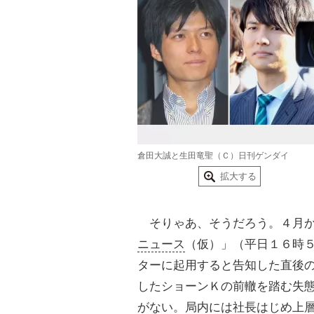
倉田大誠と生田竜聖（Ｃ）日刊ゲンダイ
拡大する
そりゃあ、そうだろう。４月か
ニュース
（仮）」（平日１６時
ターに起用すると告知した直後
したショーンＫの前轍を踏む失
がない。局内には社長はじめ上