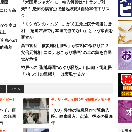
原因
「米国産ジャガイモ」輸入解禁は“トランプ対
策”？ 恐怖の病害虫で産地壊滅&自給率低下リス
みにじる高
ク
「ミシガンのマムダニ」が民主党上院予備選に勝
が今度は
利 「急進左派では本選で勝てない」という常識を
炎上
覆すか
「広島への
高市官邸「被災地利用PV」が首相の命取りに？
的格差
安倍元首相“コロナおこもり動画”の二の舞を自民
党が危惧
神戸への“聖地帰還”めぐり騒然…山口組・司組長
「7年ぶりの里帰り」は実現するか
ア
コラム
聴くビート
テレサ・テン没後30年 極秘取材メモを解
く
バイ』僅
（69）慢性の喘息発作で緊急入
」の歌詞
院。酸素吸入、点滴、投薬の最晩
言
年
人気
開示」