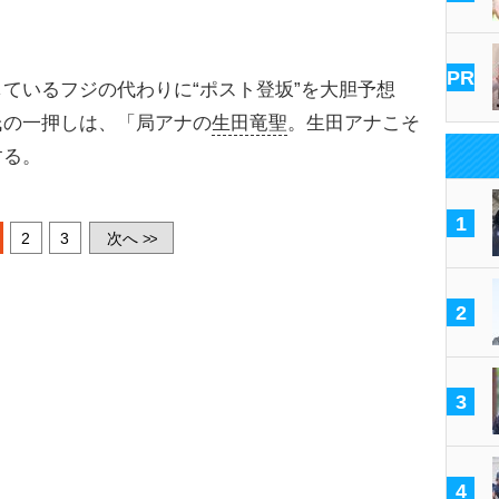
PR
ているフジの代わりに“ポスト登坂”を大胆予想
氏の一押しは、「局アナの
生田竜聖
。生田アナこそ
する。
1
2
3
次へ
>>
2
3
4