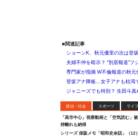
■関連記事
ショーンK、秋元優里の次は登
夫婦不仲を暗示？ “別居報道”
専門家が指摘 W不倫報道の秋元
登坂アナ降板…女子アナも枯渇
ジャニーズでも特別？ 生田斗真
政治・社会
スポーツ
ライ
「高市中心」視察動画と「空気読む」被
持離れも納得
シリーズ 保阪メモ「昭和史余話」（12