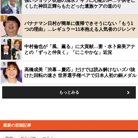
強いショック状態の清水アキラに心配の声…子供を亡
くした神田正輝らもたどった遺族ケアの道のり
3
バナナマン日村が簡単に復帰できそうにない「もう1
つの理由」…レギュラー11本抱える人気者のジレンマ
4
中村倫也が「風、薫る」に大貢献…妻・水卜麻美アナ
との「ずっと仲良く」「にこやかな」近況
5
高橋成美「渋幕→慶応」だけでは読み解けないズバ抜
けた回転の速さ 世界選手権ペアで日本人初の銅メダル
もっとみる
最新の芸能記事