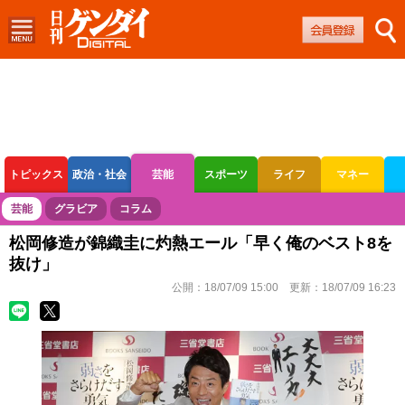
トピックス
政治・社会
芸能
スポーツ
ライフ
マネー
ボートレース
競輪
オートレース
芸能
グラビア
コラム
松岡修造が錦織圭に灼熱エール「早く俺のベスト8を
抜け」
公開：
18/07/09 15:00
更新：
18/07/09 16:23