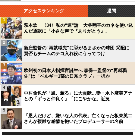
アクセスランキング
週間
1
萩本欽一〈34〉私の“運”論 大谷翔平のカネを使い込
んだ通訳に「小さな声で『ありがとう』」
2
新庄監督の“再就職先”に挙がるまさかの球団 采配に
賛否もチームのテコ入れ役にうってつけ
3
欧州初の日本人指揮官誕生へ 森保一監督の“再就職
先”は「ベルギー1部の日系クラブ」一択か
4
中村倫也が「風、薫る」に大貢献…妻・水卜麻美アナ
との「ずっと仲良く」「にこやかな」近況
5
「恩人だけど、嫌いな人の代表」亡くなった板東英二
さんが複雑な感情を抱いたプロデューサーの名前