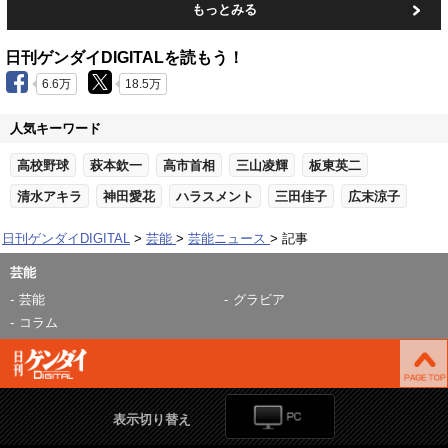
もっとみる
日刊ゲンダイDIGITALを読もう！
6.6万
18.5万
人気キーワード
高校野球
萩本欽一
高市首相
三山凌輝
板東英二
清水アキラ
神田愛花
ハラスメント
三田佳子
広末涼子
日刊ゲンダイDIGITAL
芸能
芸能ニュース
記事
芸能
芸能
グラビア
コラム
表示切り替え