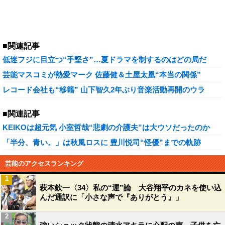
■関連記事
低迷フジに目立つ“手堅さ”…夏ドラマを制するのはどの局だ
芸能マスコミが熱愛マーク 佐藤健＆土屋太凰“本当の関係”
レコード会社も“移籍” 山下智久2年ぶり音楽活動再開のウラ
■関連記事
KEIKOは超元気 小室哲哉“悲劇の介護夫”は大ウソだったのか
「半分、青い。」は秋風ロスに 豊川悦司“怪優”までの軌跡
芸能のアクセスランキング
1
萩本欽一〈34〉私の“運”論 大谷翔平のカネを使い込
んだ通訳に「小さな声で『ありがとう』」
2