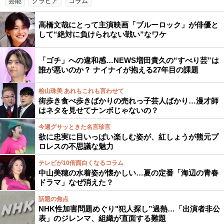
芸能
グラビア
コラム
高橋文哉にとって主演映画「ブルーロック」が俳優と
して“絶対に負けられない戦い”なワケ
「ゴチ」への違和感…NEWS増田貴久の“すべり芸”は
誰が悪いのか？ ナイナイが抱える27年目の課題
桧山珠美 あれもこれも言わせて
街歩き食べ歩きばかりの売れっ子芸人ばかり…漫才師
はネタを見せてナンボじゃないの？
今週グサッときた名言珍言
欲に忠実に目いっぱい楽しむ姿が、紅しょうが熊元プ
ロレスの不思議な魅力
テレビが10倍面白くなるコラム
中山美穂の水着姿が懐かしい…夏の定番「海辺の青春
ドラマ」なぜ消えた？
話題の焦点
NHK性加害問題めぐり"犯人探し”過熱…「出演者非公
表」のジレンマ、組織が直面する難題