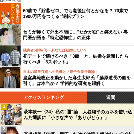
60歳で「貯蓄ゼロ」でも老後は何とかなる？ 70歳で
1900万円をつくる“逆転プラン”
セミが怖くて外出不能に…“たかが虫”と笑えない 専
門医が語る「特定恐怖症」の正体
独身者5割時代へ あなたは結婚したい？
初デートで避けるべき「3館」と、結婚を意識したら
行くべき「3スポット」
日本の皇族存続への危機と「愛子天皇待望論」
皇室典範改正を動かした麻生太郎氏「藤原道長の血を
引く」は本当か？ 学術的な研究を紐解く
アクセスランキング
週間
1
萩本欽一〈34〉私の“運”論 大谷翔平のカネを使い込
んだ通訳に「小さな声で『ありがとう』」
2