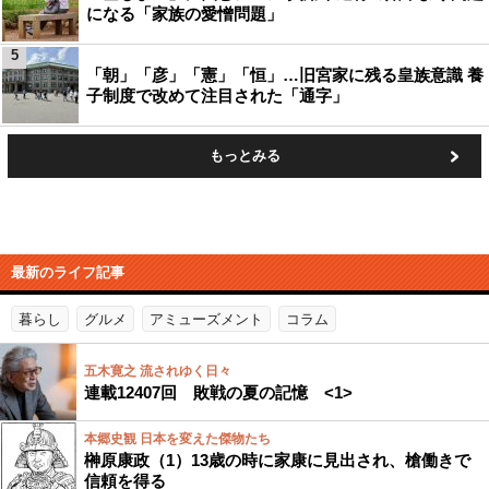
になる「家族の愛憎問題」
5
「朝」「彦」「憲」「恒」…旧宮家に残る皇族意識 養
子制度で改めて注目された「通字」
もっとみる
最新のライフ記事
暮らし
グルメ
アミューズメント
コラム
五木寛之 流されゆく日々
連載12407回 敗戦の夏の記憶 <1>
本郷史観 日本を変えた傑物たち
榊原康政（1）13歳の時に家康に見出され、槍働きで
信頼を得る