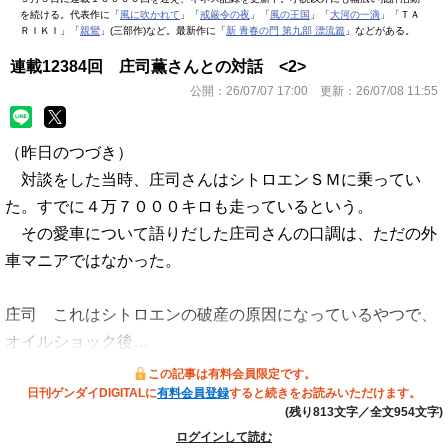
を続ける。代表作に「
風に吹かれて
」「
戒厳令の夜
」「
風の王国
」「
大河の一滴
」「ＴＡ
ＲＩＫＩ」「
親鸞
」(三部作)など。最新作に「
新 青春の門 第九部 漂流篇
」などがある。
連載12384回 庄司薫さんとの対話 <2>
公開：
26/07/07 17:00
更新：
26/07/08 11:55
（昨日のつづき）
対談をした当時、庄司さんはシトロエンＳＭに乗ってい
た。すでに４万７０００キロも走っているという。
その愛車について語りだした庄司さんの口調は、ただの外
車マニアではなかった。
庄司 これはシトロエンの破産の原因になっているやつで、
オイルショック後…
この記事は有料会員限定です。
日刊ゲンダイDIGITALに
有料会員登録
すると続きをお読みいただけます。
(残り813文字／全文954文字)
ログインして読む