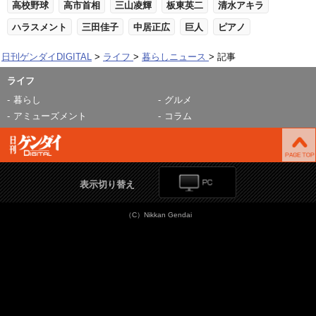
高校野球
高市首相
三山凌輝
板東英二
清水アキラ
ハラスメント
三田佳子
中居正広
巨人
ピアノ
日刊ゲンダイDIGITAL
ライフ
暮らしニュース
記事
ライフ
暮らし
グルメ
アミューズメント
コラム
表示切り替え
（C）Nikkan Gendai