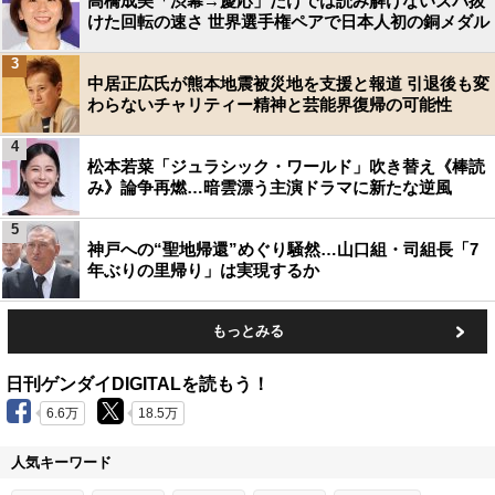
高橋成美「渋幕→慶応」だけでは読み解けないズバ抜
けた回転の速さ 世界選手権ペアで日本人初の銅メダル
3
中居正広氏が熊本地震被災地を支援と報道 引退後も変
わらないチャリティー精神と芸能界復帰の可能性
4
松本若菜「ジュラシック・ワールド」吹き替え《棒読
み》論争再燃…暗雲漂う主演ドラマに新たな逆風
5
神戸への“聖地帰還”めぐり騒然…山口組・司組長「7
年ぶりの里帰り」は実現するか
もっとみる
日刊ゲンダイDIGITALを読もう！
6.6万
18.5万
人気キーワード