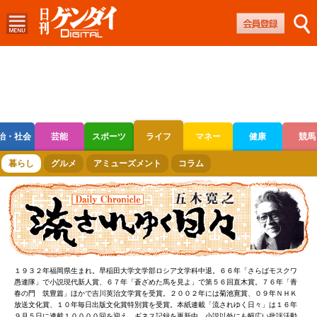
治・社会
芸能
スポーツ
ライフ
マネー
健康
競馬
ボートレース
競輪
オートレース
暮らし
グルメ
アミューズメント
コラム
１９３２年福岡県生まれ。早稲田大学文学部ロシア文学科中退。６６年「さらばモスクワ
愚連隊」で小説現代新人賞、６７年「蒼ざめた馬を見よ」で第５６回直木賞。７６年「青
春の門 筑豊篇」ほかで吉川英治文学賞を受賞。２００２年には菊池寛賞、０９年ＮＨＫ
放送文化賞、１０年毎日出版文化賞特別賞を受賞。本紙連載「流されゆく日々」は１６年
９月５日に連載１００００回を迎え、ギネス記録を更新中。小説以外にも幅広い批評活動