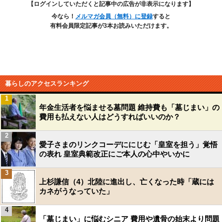
【ログインしていただくと記事中の広告が非表示になります】
今なら！
メルマガ会員（無料）に登録
すると
有料会員限定記事が3本お読みいただけます。
暮らしのアクセスランキング
1
年金生活者を悩ませる墓問題 維持費も「墓じまい」の
費用も払えない人はどうすればいいのか？
2
愛子さまのリンクコーデににじむ「皇室を担う」覚悟
の表れ 皇室典範改正にご本人の心中やいかに
3
上杉謙信（4）北陸に進出し、亡くなった時「蔵には
カネがうなっていた」
4
「墓じまい」に悩むシニア 費用や遺骨の始末より問題