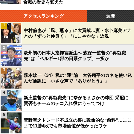
合戦の歴史を変えた
アクセスランキング
週間
1
中村倫也が「風、薫る」に大貢献…妻・水卜麻美アナ
との「ずっと仲良く」「にこやかな」近況
2
欧州初の日本人指揮官誕生へ 森保一監督の“再就職
先”は「ベルギー1部の日系クラブ」一択か
3
萩本欽一〈34〉私の“運”論 大谷翔平のカネを使い込
んだ通訳に「小さな声で『ありがとう』」
4
新庄監督の“再就職先”に挙がるまさかの球団 采配に
賛否もチームのテコ入れ役にうってつけ
5
菅野智之トレード不成立の裏に致命的な“前科”…ここ
まで11勝4敗でも市場価値が低かったワケ