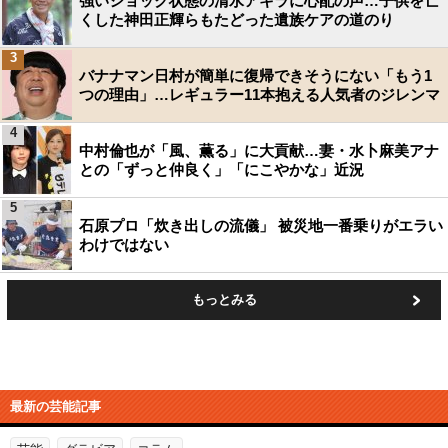
強いショック状態の清水アキラに心配の声…子供を亡
くした神田正輝らもたどった遺族ケアの道のり
3
バナナマン日村が簡単に復帰できそうにない「もう1
つの理由」…レギュラー11本抱える人気者のジレンマ
4
中村倫也が「風、薫る」に大貢献…妻・水卜麻美アナ
との「ずっと仲良く」「にこやかな」近況
5
石原プロ「炊き出しの流儀」 被災地一番乗りがエラい
わけではない
もっとみる
最新の芸能記事