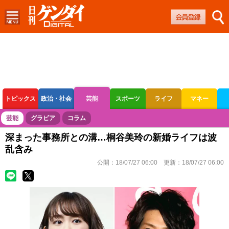
トピックス
政治・社会
芸能
スポーツ
ライフ
マネー
ボートレース
競輪
オートレース
芸能
グラビア
コラム
深まった事務所との溝…桐谷美玲の新婚ライフは波
乱含み
公開：
18/07/27 06:00
更新：
18/07/27 06:00