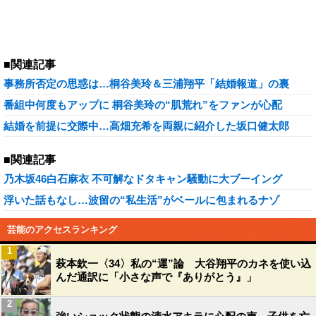
■関連記事
事務所否定の思惑は…桐谷美玲＆三浦翔平「結婚報道」の裏
番組中何度もアップに 桐谷美玲の“肌荒れ”をファンが心配
結婚を前提に交際中…高畑充希を両親に紹介した坂口健太郎
■関連記事
乃木坂46白石麻衣 不可解なドタキャン騒動に大ブーイング
浮いた話もなし…波留の“私生活”がベールに包まれるナゾ
芸能のアクセスランキング
1
萩本欽一〈34〉私の“運”論 大谷翔平のカネを使い込
んだ通訳に「小さな声で『ありがとう』」
2