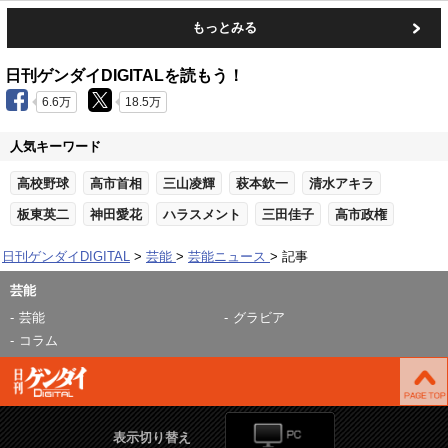
もっとみる
日刊ゲンダイDIGITALを読もう！
6.6万
18.5万
人気キーワード
高校野球
高市首相
三山凌輝
萩本欽一
清水アキラ
板東英二
神田愛花
ハラスメント
三田佳子
高市政権
日刊ゲンダイDIGITAL
芸能
芸能ニュース
記事
芸能
芸能
グラビア
コラム
表示切り替え