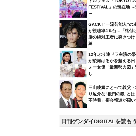
ドルフェス「TOKYO ID
FESTIVAL」の現在地 
～
GACKT“一流芸能人”の
が視聴率4％台…「格付け
勝の絶対王者に突きつけ
練
12年ぶり連ドラ主演の
が綾瀬はるかを超える日
ォー女優「最新勢力図」
し
三山凌輝にとって義父・
り厄介な“後門の狼”と
不時着」密会報道が招い
日刊ゲンダイDIGITALを読も