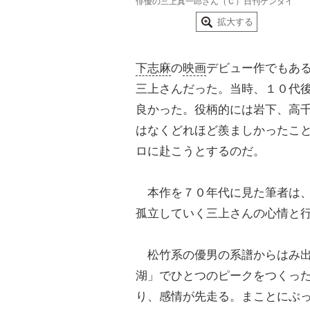
俳優の三上真一郎さん（Ｃ）日刊ゲンダイ
拡大する
下志麻
の
映画
デビュー作でもあ
三上さんだった。当時、１０代
良かった。役柄的には岩下、高
はなくどれほど羨ましかったこ
ロに赴こうとするのだ。
本作を７０年代に見た筆者は
孤立していく三上さんの心情と
松竹系の優男の系譜からはみ出
湖」でひとつのピークをつくっ
り、感情が先走る。まことにぶ