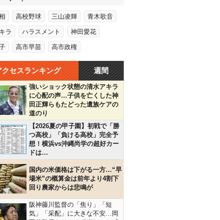
相
高校野球
三山凌輝
青木歌音
キラ
ハラスメント
神田愛花
子
高市早苗
高市政権
アクセスランキング
週間
強いショック状態の清水アキラ
に心配の声…子供を亡くした神
田正輝らもたどった遺族ケアの
道のり
【2026夏の甲子園】初戦で「勝
つ高校」「負ける高校」完全予
想！横浜vs沖縄尚学の超好カー
ドは…
国内の米価格は下がる一方…“早
場米”の概算金は前年より4割下
回り農家からは悲鳴が
阪神藤川監督の「焦り」「短
気」「采配」に大きな不安…岡