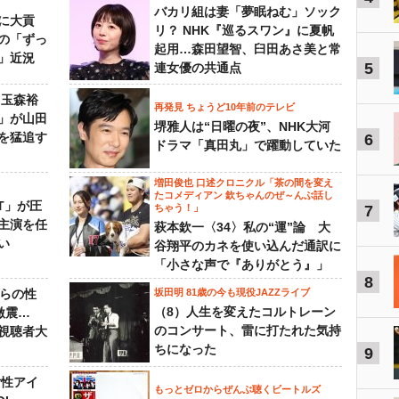
バカリ組は妻「夢眠ねむ」ソック
に大貢
リ？ NHK『巡るスワン』に夏帆
の「ずっ
起用…森田望智、臼田あさ美と常
」近況
5
連女優の共通点
 玉森裕
再発見 ちょうど10年前のテレビ
」が山田
堺雅人は“日曜の夜”、NHK大河
を猛追す
6
ドラマ「真田丸」で躍動していた
増田俊也 口述クロニクル「茶の間を変え
たコメディアン 欽ちゃんのぜ～んぶ話し
NT」が圧
ちゃう！」
7
主演を任
萩本欽一〈34〉私の“運”論 大
い
谷翔平のカネを使い込んだ通訳に
「小さな声で『ありがとう』」
8
からの性
坂田明 81歳の今も現役JAZZライブ
（8）人生を変えたコルトレーン
激震…
のコンサート、雷に打たれた気持
視聴者大
ちになった
9
女性アイ
もっとゼロからぜんぶ聴くビートルズ