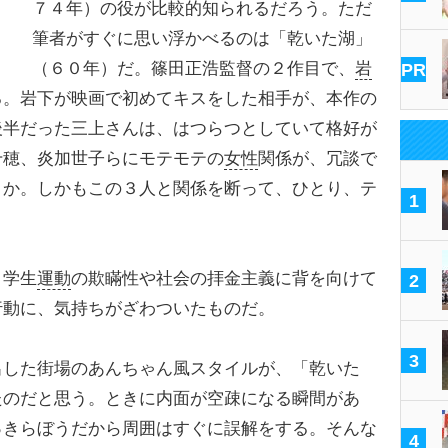
７４年）の役が比較的知られるだろう。ただ
筆者がすぐに思い浮かべるのは「乾いた湖」
（６０年）だ。篠田正浩監督の２作目で、
岩
PR
る。岩下が映画で初めてキスをした相手が、本作の
後半だった三上さんは、はつらつとしていて格好が
千穂、炎加世子らにモテモテの
女性
関係が、冗談で
とか。しかもこの３人と関係を断って、ひとり、テ
1
、学生
運動
の欺瞞性や社会の拝金主義に背を向けて
2
行動に、気持ちがざわついたものだ。
3
した街場のあんちゃん風スタイルが、「乾いた
たのだと思う。ときに内面が空疎になる瞬間があ
っきらぼうだから周囲はすぐに誤解をする。そんな
4