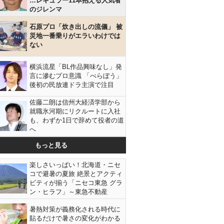
…レギュラー11本抱える人気者
のジレンマ
石原プロ「炊き出しの流儀」 被
災地一番乗りがエラいわけでは
ない
横浜流星「BL作品興味なし」発
言に滲むプロ意識 「べらぼう」
後初の民放連ドラ主演で注目
佐藤二朗は信州大経済学部から
就職氷河期にリクルートに入社
も、わずか1日で辞めて役者の道
へ
もっと見る
楽しさいっぱい！北海道・ニセ
コで避暑の夏旅 絶景とアクティ
ビティが揃う「ニセコ東急 グラ
ン・ヒラフ」～東急不動産
暑熱対策が義務化される時代に
貼るだけで暑さの変化がわかる