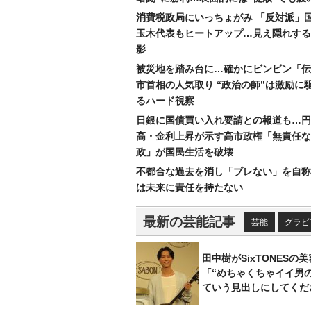
消費税政局にいっちょがみ 「反対派」
玉木代表もヒートアップ…見え隠れする
影
被災地を踏み台に…確かにビンビン「伝
市首相の人気取り “政治の師”は激励に
るハード視察
日銀に国債買い入れ要請との報道も…円
高・金利上昇が示す高市政権「無責任な
政」が国民生活を破壊
不都合な過去を消し「ブレない」を自称
は未来に責任を持たない
最新の芸能記事
芸能
グラビ
田中樹がSixTONESの
「“めちゃくちゃイイ男
ていう見出しにしてくだ