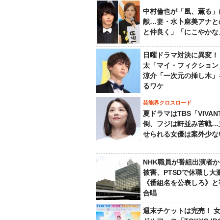
中村倫也が「風、薫る」
献…妻・水卜麻美アナと
と仲良く」「にこやかな
日曜ドラマ対決に異変！
太「マイ・フィクション
涼介「一次元の挿し木」
るワケ
芸能界クロスロード
夏ドラマはTBS「VIVA
倒、フジは軒並み苦戦…
せられる女優は案外少な
NHK職員が番組出演者
被害、PTSDで休職し大
《番組名を公表しろ》と
合唱
週末チケットは完売！ 