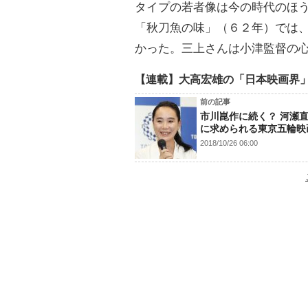
タイプの若者像は今の時代のほ
「秋刀魚の味」（６２年）では
かった。三上さんは小津監督の
【連載】大高宏雄の「日本映画界
前の記事
市川崑作に続く？ 河瀬
に求められる東京五輪映
2018/10/26 06:00