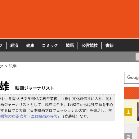
フ
経済
健康
コミック
競馬
公営競技
書籍
ス
記事
雄
映画ジャーナリスト
生まれ。明治大学文学部仏文科卒業後、（株）文化通信社に入社。同社
画ジャーナリストとして、現在に至る。1992年からは独立系を中心
揚する日プロ大賞（日本映画プロフェッショナル大賞）を発足し、主
1
「
昭和の女優 官能・エロ映画の時代
」（鹿砦社）など。
2