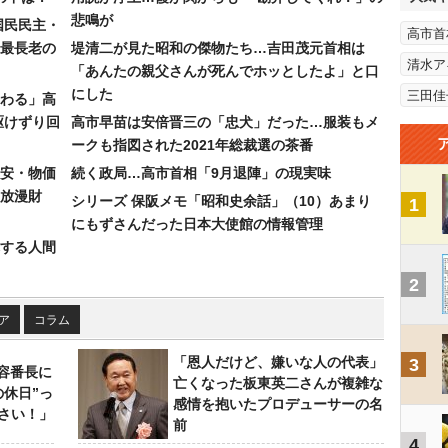
悲鳴が
国民民主・
高市首
最長老の
堤清二が見た昭和の傑物たち…吉田茂元首相は
清水ア
「あんたの親父さんが死んでホッとしたよ」と口
にした
三田佳
わる」高
駆けずり回
高市早苗は安倍晋三の「忠犬」だった…服装もメ
ークも指図された2021年総裁選の茶番
安・物価
続く政局…高市首相「9月退陣」の現実味
放漫財
シリーズ 保阪メモ「昭和史余話」（10）あまり
1
にもずさんだった日本大使館の情報管理
する人間
2
ア
コラム
「恩人だけど、嫌いな人の代表」
3
美容番長に
亡くなった板東英二さんが複雑な
の休日”っ
感情を抱いたプロデューサーの名
さい！」
前
4