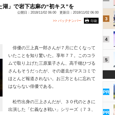
た湖」で岩下志麻の“初キス”を
公開日：
2018/11/02 06:00
更新日：
2018/11/02 06:00
3
>> バックナンバー
印刷
4
俳優の三上真一郎さんが７月に亡くなって
いたことを知り驚いた。享年７７。このコラ
5
ムで取り上げた三原葉子さん、高千穂ひづる
さんもそうだったが、その逝去がマスコミで
ほとんど報道されない。お三方ともに忘れて
はならない俳優である。
PR
松竹出身の三上さんだが、３０代のときに
出演した「仁義なき戦い」シリーズ（７３、
PR