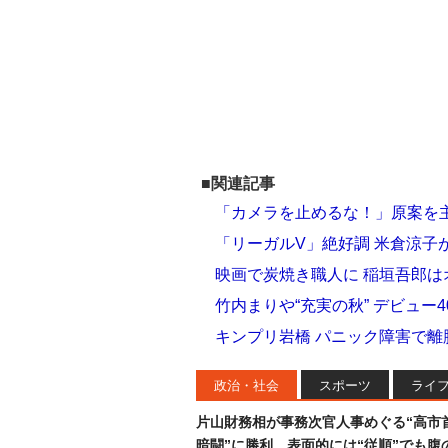
■関連記事
「カメラを止めるな！」原案を主
「リーガルV」絶好調 米倉涼子
映画で炭焼き職人に 稲垣吾郎
竹内まりや“充実の秋” デビュー
キンプリ岩橋 パニック障害で
政治・社会
スポーツ
ライ
片山財務相が事務次官人事めぐる“高市
暗闘”に勝利…表面的には“従順”でも腹