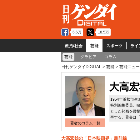
6.6万
18.5万
政治/社会
芸能
スポーツ
ライ
芸能
グラビア
コラム
日刊ゲンダイDIGITAL
芸能
芸能ニュー
大高宏
1954年浜松市
特別編集委員、映
とした邦画を賞
宰する。著書は
著者のコラム一覧
大高宏雄の「日本映画界」最前線