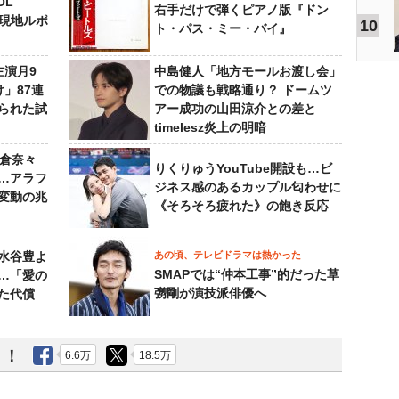
OL
右手だけで弾くピアノ版『ドン
～現地ルポ
10
ト・パス・ミー・バイ』
主演月9
中島健人「地方モールお渡し会」
」87連
での物議も戦略通り？ ドームツ
られた試
アー成功の山田涼介との差と
timelesz炎上の明暗
榮倉奈々
りくりゅうYouTube開設も…ビ
…アラフ
ジネス感のあるカップル匂わせに
変動の兆
《そろそろ疲れた》の飽き反応
水谷豊よ
あの頃、テレビドラマは熱かった
SMAPでは“仲本工事”的だった草
は…「愛の
彅剛が演技派俳優へ
た代償
う！
6.6万
18.5万