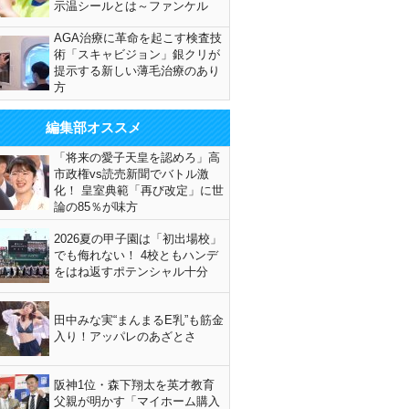
示温シールとは～ファンケル
AGA治療に革命を起こす検査技
術「スキャビジョン」銀クリが
提示する新しい薄毛治療のあり
方
編集部オススメ
「将来の愛子天皇を認めろ」高
市政権vs読売新聞でバトル激
化！ 皇室典範「再び改定」に世
論の85％が味方
2026夏の甲子園は「初出場校」
でも侮れない！ 4校ともハンデ
をはね返すポテンシャル十分
田中みな実“まんまるE乳”も筋金
入り！アッパレのあざとさ
阪神1位・森下翔太を英才教育
父親が明かす「マイホーム購入