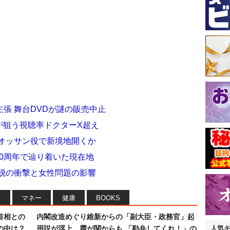
張 舞台DVDが謎の販売中止
が狙う視聴率ドクターX超え
はオッサン役で新境地開くか
40周年で辿り着いた現在地
離脱の衝撃と女性問題の影響
フ
マネー
健康
BOOKS
首相との
内閣改造めぐり維新からの「副大臣・政務官」起
の中は？
用説が浮上…霞が関からも 「勘弁してくれ！」の
人気