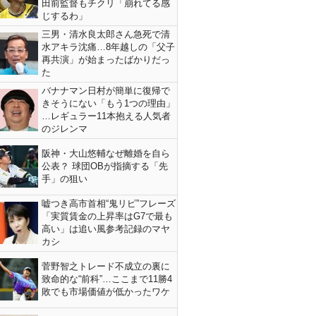
田前監督もチクリ「崩れてる感
じするわ」
三男・清水良太郎さん急死で清
水アキラ沈痛…8年越しの「父子
再共演」が始まったばかりだっ
た
バナナマン日村が簡単に復帰で
きそうにない「もう1つの理由」
…レギュラー11本抱える人気者
のジレンマ
阪神・大山悠輔なぜ離婚を自ら
公表？ 球団OBが指摘する「先
手」の狙い
嘘つき高市首相“鬼リピ”フレーズ
「実質賃金の上昇率はG7で最も
高い」は追い風参考記録のマヤ
カシ
菅野智之トレード不成立の裏に
致命的な“前科”…ここまで11勝4
敗でも市場価値が低かったワケ