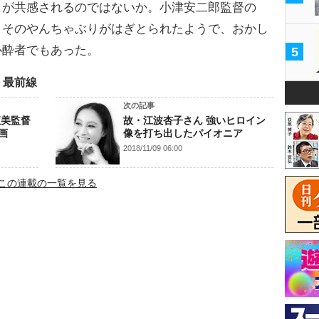
うが共感されるのではないか。小津安二郎監督の
、そのやんちゃぶりがはぎとられたようで、おかし
心酔者でもあった。
5
」最前線
次の記事
直美監督
故・江波杏子さん 強いヒロイン
画
像を打ち出したパイオニア
2018/11/09 06:00
この連載の一覧を見る