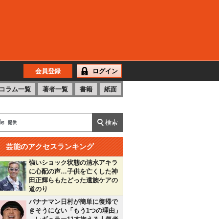
会員登録
ログイン
コラム一覧
著者一覧
書籍
紙面
芸能のアクセスランキング
強いショック状態の清水アキラ
に心配の声…子供を亡くした神
田正輝らもたどった遺族ケアの
道のり
バナナマン日村が簡単に復帰で
きそうにない「もう1つの理由」