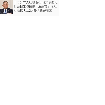
トランプ大統領もそっぽ 表面化
した日米包囲網「反高市」うね
り急拡大…2大後ろ盾が剥落