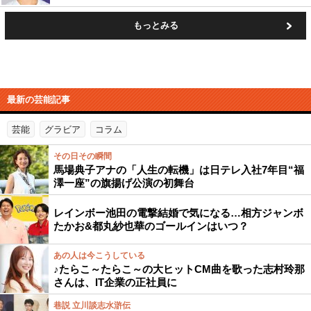
もっとみる
最新の芸能記事
芸能
グラビア
コラム
その日その瞬間
馬場典子アナの「人生の転機」は日テレ入社7年目“福
澤一座”の旗揚げ公演の初舞台
レインボー池田の電撃結婚で気になる…相方ジャンボ
たかお&都丸紗也華のゴールインはいつ？
あの人は今こうしている
♪たらこ～たらこ～の大ヒットCM曲を歌った志村玲那
さんは、IT企業の正社員に
巷説 立川談志水滸伝