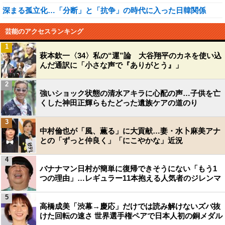
深まる孤立化…「分断」と「抗争」の時代に入った日韓関係
芸能のアクセスランキング
1
萩本欽一〈34〉私の“運”論 大谷翔平のカネを使い込
んだ通訳に「小さな声で『ありがとう』」
2
強いショック状態の清水アキラに心配の声…子供を亡
くした神田正輝らもたどった遺族ケアの道のり
3
中村倫也が「風、薫る」に大貢献…妻・水卜麻美アナ
との「ずっと仲良く」「にこやかな」近況
4
バナナマン日村が簡単に復帰できそうにない「もう1
つの理由」…レギュラー11本抱える人気者のジレンマ
5
高橋成美「渋幕→慶応」だけでは読み解けないズバ抜
けた回転の速さ 世界選手権ペアで日本人初の銅メダル