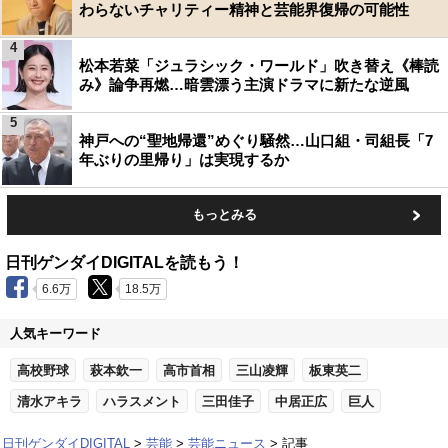
わらないチャリティー精神と芸能界復帰の可能性
4
松本若菜「ジュラシック・ワールド」吹き替え《棒読
み》論争再燃…暗雲漂う主演ドラマに新たな逆風
5
神戸への“聖地帰還”めぐり騒然…山口組・司組長「7
年ぶりの里帰り」は実現するか
もっとみる
日刊ゲンダイDIGITALを読もう！
6.6万
18.5万
人気キーワード
高校野球
萩本欽一
高市首相
三山凌輝
板東英二
清水アキラ
ハラスメント
三田佳子
中居正広
巨人
日刊ゲンダイDIGITAL
芸能
芸能ニュース
記事