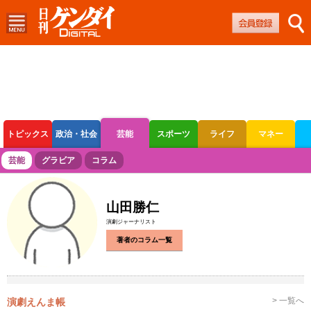
トピックス
政治・社会
芸能
スポーツ
ライフ
マネー
ボートレース
競輪
オートレース
芸能
グラビア
コラム
山田勝仁
演劇ジャーナリスト
著者のコラム一覧
> 一覧へ
演劇えんま帳