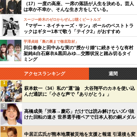
（17）一度の高座、一席の落語が人生を決める。芸人
は幸か不幸か、そんな生き方をしている。
スージー鈴木のゼロからぜんぶ聴くビートルズ
『マザー・ネイチャーズ・サン』ポールのベストトラ
ックはギター1本で歌う「テイク2」がおすすめ
芋澤貞雄「裏の裏まで徹底取材」
川口春奈と田中みな実の"授かり婚"に続きそうな有村
架純&白石麻衣&黒田みゆ…交際状況と踏み切るタイ
ミング
アクセスランキング
週間
1
萩本欽一〈34〉私の“運”論 大谷翔平のカネを使い込
んだ通訳に「小さな声で『ありがとう』」
2
高橋成美「渋幕→慶応」だけでは読み解けないズバ抜
けた回転の速さ 世界選手権ペアで日本人初の銅メダル
3
中居正広氏が熊本地震被災地を支援と報道 引退後も変