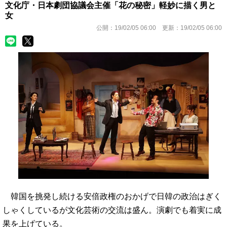
文化庁・日本劇団協議会主催「花の秘密」軽妙に描く男と
女
公開：
19/02/05 06:00
更新：
19/02/05 06:00
韓国を挑発し続ける安倍政権のおかげで日韓の政治はぎく
しゃくしているが文化芸術の交流は盛ん。演劇でも着実に成
果を上げている。