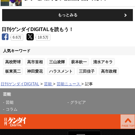
もっとみる
日刊ゲンダイDIGITALを読もう！
6.6万
18.5万
人気キーワード
高校野球
高市首相
三山凌輝
萩本欽一
清水アキラ
板東英二
神田愛花
ハラスメント
三田佳子
高市政権
日刊ゲンダイDIGITAL
芸能
芸能ニュース
記事
芸能
芸能
グラビア
コラム