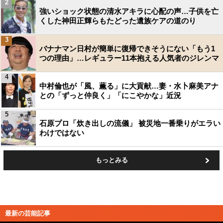
2
強いショック状態の清水アキラに心配の声…子供を亡
くした神田正輝らもたどった遺族ケアの道のり
3
バナナマン日村が簡単に復帰できそうにない「もう1
つの理由」…レギュラー11本抱える人気者のジレンマ
4
中村倫也が「風、薫る」に大貢献…妻・水卜麻美アナ
との「ずっと仲良く」「にこやかな」近況
5
石原プロ「炊き出しの流儀」 被災地一番乗りがエラい
わけではない
もっとみる
最新の芸能記事