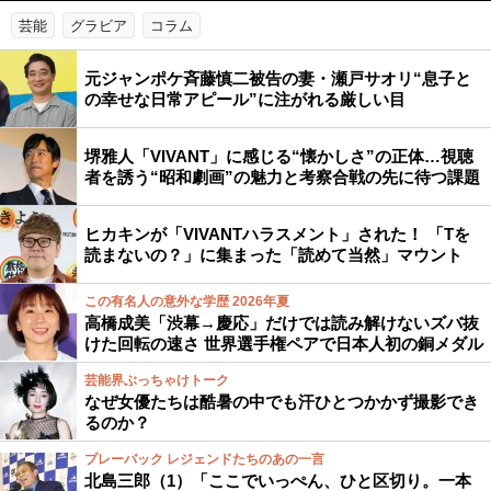
芸能
グラビア
コラム
元ジャンポケ斉藤慎二被告の妻・瀬戸サオリ“息子と
の幸せな日常アピール”に注がれる厳しい目
堺雅人「VIVANT」に感じる“懐かしさ”の正体…視聴
者を誘う“昭和劇画”の魅力と考察合戦の先に待つ課題
ヒカキンが「VIVANTハラスメント」された！ 「Tを
読まないの？」に集まった「読めて当然」マウント
この有名人の意外な学歴 2026年夏
高橋成美「渋幕→慶応」だけでは読み解けないズバ抜
けた回転の速さ 世界選手権ペアで日本人初の銅メダル
芸能界ぶっちゃけトーク
なぜ女優たちは酷暑の中でも汗ひとつかかず撮影でき
るのか？
プレーバック レジェンドたちのあの一言
北島三郎（1）「ここでいっぺん、ひと区切り。一本