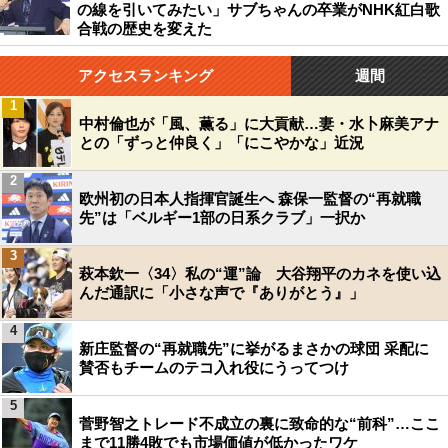
の線を引いてみたい」サブちゃんの卒業がNHK紅白歌
合戦の歴史を変えた
アクセスランキング
週間
1
中村倫也が「風、薫る」に大貢献…妻・水卜麻美アナ
との「ずっと仲良く」「にこやかな」近況
2
欧州初の日本人指揮官誕生へ 森保一監督の“再就職
先”は「ベルギー1部の日系クラブ」一択か
3
萩本欽一〈34〉私の“運”論 大谷翔平のカネを使い込
んだ通訳に「小さな声で『ありがとう』」
4
新庄監督の“再就職先”に挙がるまさかの球団 采配に
賛否もチームのテコ入れ役にうってつけ
5
菅野智之トレード不成立の裏に致命的な“前科”…ここ
まで11勝4敗でも市場価値が低かったワケ