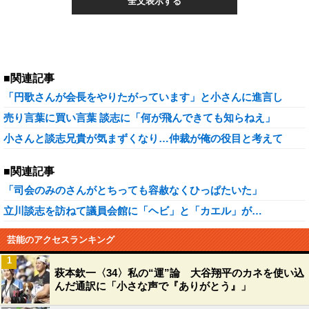
全文表示する
■関連記事
「円歌さんが会長をやりたがっています」と小さんに進言し
売り言葉に買い言葉 談志に「何が飛んできても知らねえ」
小さんと談志兄貴が気まずくなり…仲裁が俺の役目と考えて
■関連記事
「司会のみのさんがとちっても容赦なくひっぱたいた」
立川談志を訪ねて議員会館に「ヘビ」と「カエル」が…
芸能のアクセスランキング
1
萩本欽一〈34〉私の“運”論 大谷翔平のカネを使い込
んだ通訳に「小さな声で『ありがとう』」