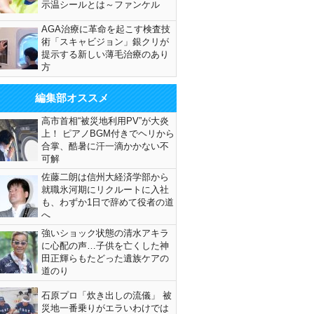
示温シールとは～ファンケル
AGA治療に革命を起こす検査技
術「スキャビジョン」銀クリが
提示する新しい薄毛治療のあり
方
編集部オススメ
高市首相“被災地利用PV”が大炎
上！ ピアノBGM付きでヘリから
合掌、酷暑に汗一滴かかない不
可解
佐藤二朗は信州大経済学部から
就職氷河期にリクルートに入社
も、わずか1日で辞めて役者の道
へ
強いショック状態の清水アキラ
に心配の声…子供を亡くした神
田正輝らもたどった遺族ケアの
道のり
石原プロ「炊き出しの流儀」 被
災地一番乗りがエラいわけでは