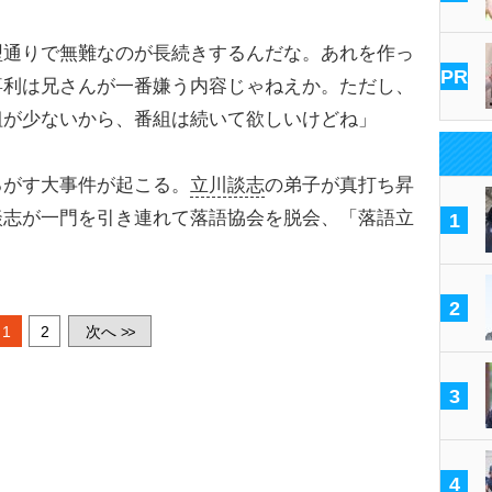
型通りで無難なのが長続きするんだな。あれを作っ
PR
喜利は兄さんが一番嫌う内容じゃねえか。ただし、
組が少ないから、番組は続いて欲しいけどね」
がす大事件が起こる。
立川談志
の弟子が真打ち昇
談志が一門を引き連れて落語協会を脱会、「落語立
1
。
2
1
2
次へ
>>
3
4