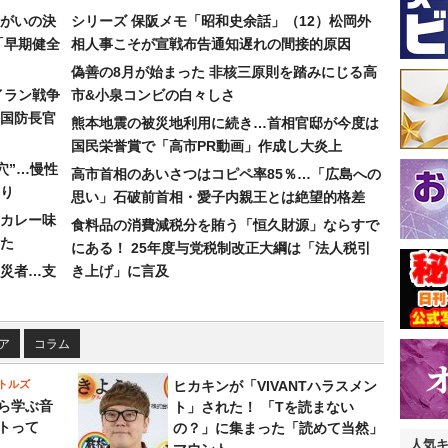
まがいの決
シリーズ 保阪メモ「昭和史余話」（12）松岡外
「早期健全
相人事こそが宣戦布告通知遅れの間接的原因
偽善の8月が始まった 非核三原則を踏みにじる高
イラン戦争
市&小泉コンビの白々しさ
国防長官
熊本地震の被災地利用に続き…首相官邸が今度は
国民栄誉賞で「高市PR動画」作成し大炎上
穴”…慢性
高市首相のあいさつはコピペ率85％…「広島への
り
思い」石破前首相・愛子内親王とは絶望的格差
カレー味
食料品の消費減税分を賄う「恒久財源」ならすで
た
にある！ 25年度与党税制改正大綱は「法人税引
災者…支
き上げ」に言及
ア
コラム
トルズ
ヒカキンが「VIVANTハラスメン
ら学ぶ音
ト」された！ 「Tを読まない
トって
の？」に集まった「読めて当然」
人気