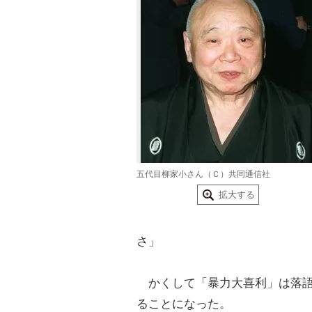
五代目柳家小さん（Ｃ）共同通信社
拡大する
さ」
かくして「暴力大喜利」は落語
ることになった。