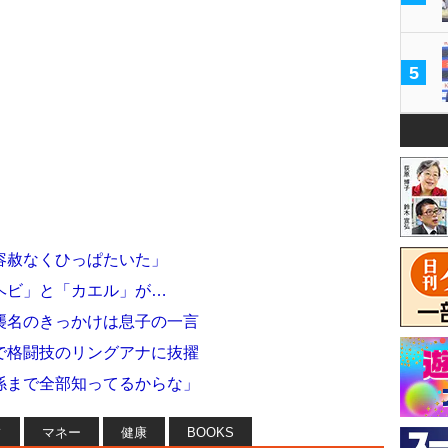
5
容赦なくひっぱたいた」
ヘビ」と「カエル」が…
襲名のきっかけは息子の一言
で格闘技のリングアナに抜擢
係まで全部知ってるからな」
フ
マネー
健康
BOOKS