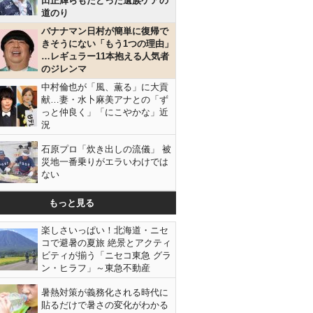
田正輝らもたどった遺族ケアの
道のり
バナナマン日村が簡単に復帰で
きそうにない「もう1つの理由」
…レギュラー11本抱える人気者
のジレンマ
中村倫也が「風、薫る」に大貢
献…妻・水卜麻美アナとの「ず
っと仲良く」「にこやかな」近
況
石原プロ「炊き出しの流儀」 被
災地一番乗りがエラいわけでは
ない
もっと見る
楽しさいっぱい！北海道・ニセ
コで避暑の夏旅 絶景とアクティ
ビティが揃う「ニセコ東急 グラ
ン・ヒラフ」～東急不動産
暑熱対策が義務化される時代に
貼るだけで暑さの変化がわかる