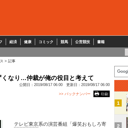
フ
経済
健康
コミック
競馬
公営競技
書籍
ス
記事
ずくなり…仲裁が俺の役目と考えて
公開日：
2019/08/17 06:00
更新日：
2019/08/17 06:00
>> バックナンバー
印刷
1
テレビ東京
系の演芸番組「爆笑おもしろ寄
2