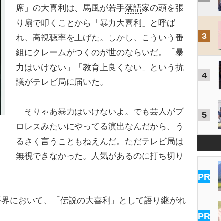
席」の大喜利は、馬風が若手
落語
家の頭を張
り扇で叩くことから「暴力大喜利」と呼ば
3
れ、高
視聴率
を上げた。しかし、こういう番
組にクレームがつくのが世のならいだ。「暴
力はいけない」「
教育
上良くない」という抗
4
議がテレビ局に届いた。
「そりゃあ暴力はいけないよ。でも
芸人
が
プ
5
ロレス
みたいにやってる演出なんだから、う
るさく言うこともねえんだ。ただテレビ局は
無視できなかった。人気があるのに打ち切り
PR
界において、「伝説の大喜利」として語り継がれ
PR