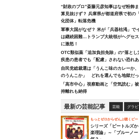
“財政のプロ”斎藤元彦知事はなぜ粉飾
算見抜けず？ 兵庫県が都道府県で初の
化団体」転落危機
軍事大国がなぜ？ 米が「兵器枯渇」で
は継続困難…トランプ大統領がヘグセス
に激怒！
OTC類似薬「追加負担免除」の“落とし
疾患の患者でも「配慮」されない恐れあ
自民党総裁選は「うんこ味のカレーか、
のうんこか」 どれを選んでも地獄だっ
「高市中心」視察動画と「空気読む」被
持離れも納得
最新の芸能記事
芸能
グラビ
もっとゼロからぜんぶ聴くビー
シリーズ「ビートルズか
楽理論」～「ブルーノー