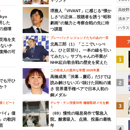
マウント
高校野
」
堺雅人「VIVANT」に感じる“懐か
kyo
しさ”の正体…視聴者を誘う“昭和
清水ア
判明した
劇画”の魅力と考察合戦の先に待
ハラス
の崩壊
つ課題
プレーバック レジェンドたちのあの一言
災地を支
北島三郎（1）「ここでいっぺ
らないチ
ん、ひと区切り。一本の線を引い
復帰の可
てみたい」サブちゃんの卒業が
1
NHK紅白歌合戦の歴史を変えた
この有名人の意外な学歴 2026年夏
高橋成美「渋幕→慶応」だけでは
でも汗ひ
2
読み解けないズバ抜けた回転の速
か？
さ 世界選手権ペアで日本人初の
銅メダル
聴くビート
テレサ・テン没後30年 極秘取材メモを解
3
く
バイ』僅
（69）慢性の喘息発作で緊急入
」の歌詞
院。酸素吸入、点滴、投薬の最晩
言
年
4