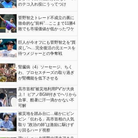
のテコ入れ役にうってつけ
菅野智之トレード不成立の裏に
致命的な“前科”…ここまで11勝4
敗でも市場価値が低かったワケ
巨人が今オフにも菅野智之を“買
戻し”へ…完全復活の元エースを
待つメジャーとの争奪戦
腎臓病（4）ソーセージ、ちく
わ、プロセスチーズの取り過ぎ
が腎機能を低下させる
高市首相“被災地利用PV”が大炎
上！ ピアノBGM付きでヘリから
合掌、酷暑に汗一滴かかない不
可解
被災地を踏み台に…確かにビン
ビン「伝わる」高市首相の人気
取り “政治の師”は激励に駆けず
り回るハード視察