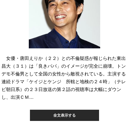
女優・唐田えりか（２２）との不倫疑惑が報じられた東出
昌大（３１）は「良きパパ」のイメージが完全に崩壊。トン
デモ不倫男として全国の女性から敵視されている。主演する
連続ドラマ「ケイジとケンジ 所轄と地検の２４時」（テレ
ビ朝日系）の２３日放送の第２話の視聴率は大幅にダウン
し、出演ＣＭ…
全文表示する