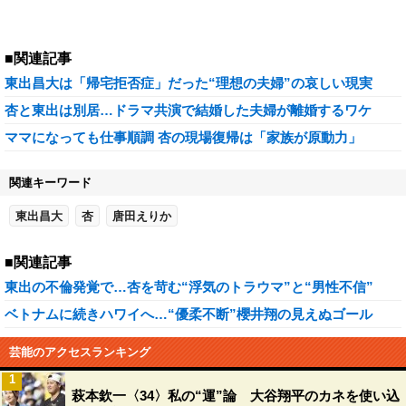
■関連記事
東出昌大は「帰宅拒否症」だった“理想の夫婦”の哀しい現実
杏と東出は別居…ドラマ共演で結婚した夫婦が離婚するワケ
ママになっても仕事順調 杏の現場復帰は「家族が原動力」
関連キーワード
東出昌大
杏
唐田えりか
■関連記事
東出の不倫発覚で…杏を苛む“浮気のトラウマ”と“男性不信”
ベトナムに続きハワイへ…“優柔不断”櫻井翔の見えぬゴール
芸能のアクセスランキング
1
萩本欽一〈34〉私の“運”論 大谷翔平のカネを使い込