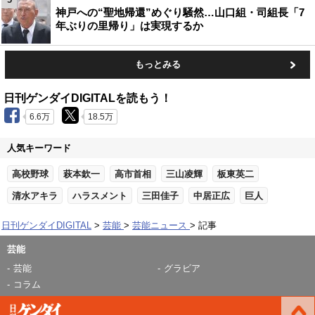
神戸への“聖地帰還”めぐり騒然…山口組・司組長「7
年ぶりの里帰り」は実現するか
もっとみる
日刊ゲンダイDIGITALを読もう！
6.6万
18.5万
人気キーワード
高校野球
萩本欽一
高市首相
三山凌輝
板東英二
清水アキラ
ハラスメント
三田佳子
中居正広
巨人
日刊ゲンダイDIGITAL
芸能
芸能ニュース
記事
芸能
芸能
グラビア
コラム