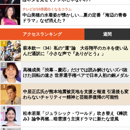
テレビが10倍面白くなるコラム
中山美穂の水着姿が懐かしい…夏の定番「海辺の青春
ドラマ」なぜ消えた？
アクセスランキング
週間
1
萩本欽一〈34〉私の“運”論 大谷翔平のカネを使い込
んだ通訳に「小さな声で『ありがとう』」
2
高橋成美「渋幕→慶応」だけでは読み解けないズバ抜
けた回転の速さ 世界選手権ペアで日本人初の銅メダル
3
中居正広氏が熊本地震被災地を支援と報道 引退後も変
わらないチャリティー精神と芸能界復帰の可能性
4
松本若菜「ジュラシック・ワールド」吹き替え《棒読
み》論争再燃…暗雲漂う主演ドラマに新たな逆風
5