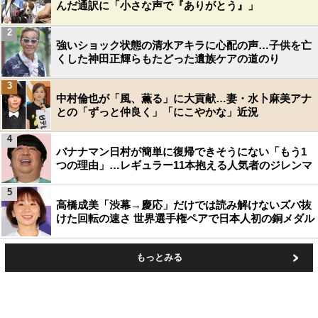
んだ通訳に「小さな声で『ありがとう』」
2
強いショック状態の清水アキラに心配の声…子供を亡
くした神田正輝らもたどった遺族ケアの道のり
3
中村倫也が「風、薫る」に大貢献…妻・水卜麻美アナ
との「ずっと仲良く」「にこやかな」近況
4
バナナマン日村が簡単に復帰できそうにない「もう1
つの理由」…レギュラー11本抱える人気者のジレンマ
5
高橋成美「渋幕→慶応」だけでは読み解けないズバ抜
けた回転の速さ 世界選手権ペアで日本人初の銅メダル
もっとみる