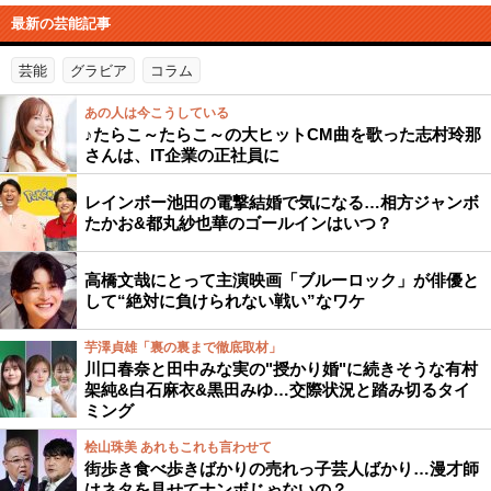
最新の芸能記事
芸能
グラビア
コラム
あの人は今こうしている
♪たらこ～たらこ～の大ヒットCM曲を歌った志村玲那
さんは、IT企業の正社員に
レインボー池田の電撃結婚で気になる…相方ジャンボ
たかお&都丸紗也華のゴールインはいつ？
高橋文哉にとって主演映画「ブルーロック」が俳優と
して“絶対に負けられない戦い”なワケ
芋澤貞雄「裏の裏まで徹底取材」
川口春奈と田中みな実の"授かり婚"に続きそうな有村
架純&白石麻衣&黒田みゆ…交際状況と踏み切るタイ
ミング
桧山珠美 あれもこれも言わせて
街歩き食べ歩きばかりの売れっ子芸人ばかり…漫才師
はネタを見せてナンボじゃないの？