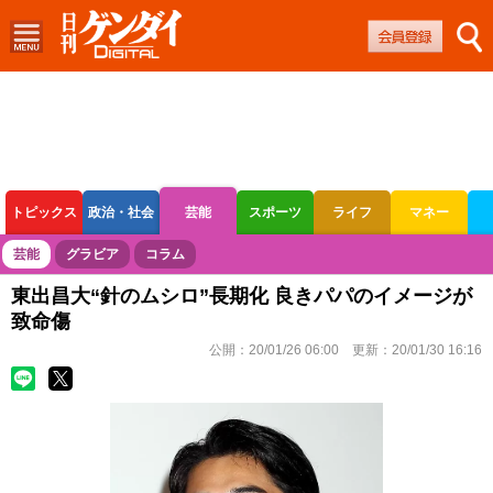
トピックス
政治・社会
芸能
スポーツ
ライフ
マネー
ボートレース
競輪
オートレース
芸能
グラビア
コラム
東出昌大“針のムシロ”長期化 良きパパのイメージが
致命傷
公開：
20/01/26 06:00
更新：
20/01/30 16:16