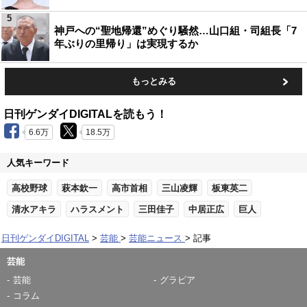
5
神戸への“聖地帰還”めぐり騒然…山口組・司組長「7
年ぶりの里帰り」は実現するか
もっとみる
日刊ゲンダイDIGITALを読もう！
6.6万
18.5万
人気キーワード
高校野球
萩本欽一
高市首相
三山凌輝
板東英二
清水アキラ
ハラスメント
三田佳子
中居正広
巨人
日刊ゲンダイDIGITAL
芸能
芸能ニュース
記事
芸能
芸能
グラビア
コラム