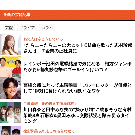
最新の芸能記事
芸能
グラビア
コラム
あの人は今こうしている
♪たらこ～たらこ～の大ヒットCM曲を歌った志村玲那
さんは、IT企業の正社員に
レインボー池田の電撃結婚で気になる…相方ジャンボ
たかお&都丸紗也華のゴールインはいつ？
高橋文哉にとって主演映画「ブルーロック」が俳優と
して“絶対に負けられない戦い”なワケ
芋澤貞雄「裏の裏まで徹底取材」
川口春奈と田中みな実の"授かり婚"に続きそうな有村
架純&白石麻衣&黒田みゆ…交際状況と踏み切るタイ
ミング
桧山珠美 あれもこれも言わせて