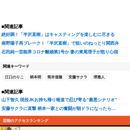
■関連記事
絶好調！「半沢直樹」はキャスティングを楽しむに尽きる
南野陽子再ブレーク！「半沢直樹」で狙いのねっとり関西弁
石田純一芸能界コロナ離婚第1号か 妻の東尾理子が怒り心頭
関連キーワード
江口のりこ
柄本明
筒井道隆
安藤サクラ
堺雅人
■関連記事
山下智久 現役JKお持ち帰り報道で忍び寄る“最悪シナリオ”
安藤サクラに直撃 柄本一家との奮闘が朝ドラになったら…
芸能のアクセスランキング
1