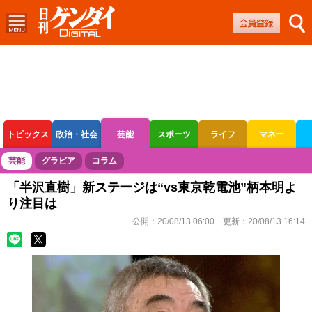
トピックス
政治・社会
芸能
スポーツ
ライフ
マネー
ボートレース
競輪
オートレース
芸能
グラビア
コラム
「半沢直樹」新ステージは“vs東京乾電池”柄本明よ
り注目は
公開：
20/08/13 06:00
更新：
20/08/13 16:14