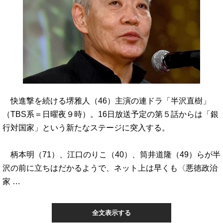
快進撃を続ける堺雅人（46）主演の連ドラ「半沢直樹」
（TBS系＝日曜夜９時）。16日放送予定の第５話からは「銀
行対国家」という新たなステージに突入する。
柄本明（71）、江口のりこ（40）、筒井道隆（49）らが半
沢の前に立ちはだかるようで、ネット上は早くも〈悪徳政治
家 …
全文表示する