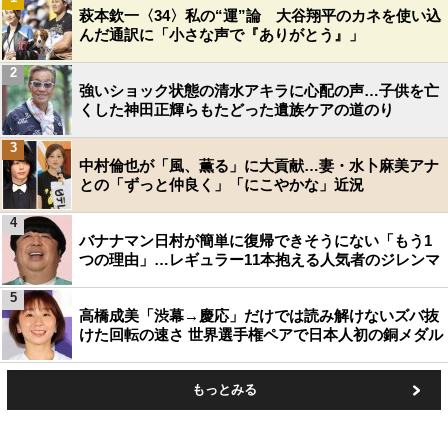
萩本欽一〈34〉私の“運”論 大谷翔平のカネを使い込
んだ通訳に「小さな声で『ありがとう』」
2
強いショック状態の清水アキラに心配の声…子供を亡
くした神田正輝らもたどった遺族ケアの道のり
3
中村倫也が「風、薫る」に大貢献…妻・水卜麻美アナ
との「ずっと仲良く」「にこやかな」近況
4
バナナマン日村が簡単に復帰できそうにない「もう1
つの理由」…レギュラー11本抱える人気者のジレンマ
5
高橋成美「渋幕→慶応」だけでは読み解けないズバ抜
けた回転の速さ 世界選手権ペアで日本人初の銅メダル
もっとみる