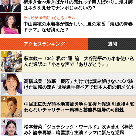
街歩き食べ歩きばかりの売れっ子芸人ばかり…漫才師
はネタを見せてナンボじゃないの？
テレビが10倍面白くなるコラム
中山美穂の水着姿が懐かしい…夏の定番「海辺の青春
ドラマ」なぜ消えた？
アクセスランキング
週間
1
萩本欽一〈34〉私の“運”論 大谷翔平のカネを使い込
んだ通訳に「小さな声で『ありがとう』」
2
高橋成美「渋幕→慶応」だけでは読み解けないズバ抜
けた回転の速さ 世界選手権ペアで日本人初の銅メダル
3
中居正広氏が熊本地震被災地を支援と報道 引退後も変
わらないチャリティー精神と芸能界復帰の可能性
4
松本若菜「ジュラシック・ワールド」吹き替え《棒読
み》論争再燃…暗雲漂う主演ドラマに新たな逆風