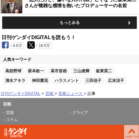
さんが複雑な感情を抱いたプロデューサーの名前
もっとみる
日刊ゲンダイDIGITALを読もう！
6.6万
18.5万
人気キーワード
高校野球
萩本欽一
高市首相
三山凌輝
板東英二
清水アキラ
神田愛花
ハラスメント
三田佳子
広末涼子
日刊ゲンダイDIGITAL
芸能
芸能ニュース
記事
芸能
芸能
グラビア
コラム