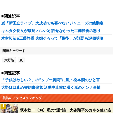
■関連記事
嵐「新国立ライブ」大成功でも喜べないジャニーズの銭勘定
キムタク長女が破局 ハンパが許せなかった工藤静香の怒り
木村拓哉&工藤静香 夫婦そろって「髪型」が話題も評価明暗
関連キーワード
大野智
嵐
■関連記事
「子供は欲しい？」の“タブー質問”に嵐・松本潤のひと言
大野は口止め誓約書発覚 活動中止前に沸く嵐のオンナ事情
芸能のアクセスランキング
1
萩本欽一〈34〉私の“運”論 大谷翔平のカネを使い込