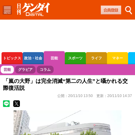
トピックス
政治・社会
芸能
スポーツ
ライフ
マネー
ボートレース
競輪
オートレース
芸能
グラビア
コラム
「嵐の大野」は完全消滅“第二の人生”と囁かれる交
際復活説
公開：
20/11/10 13:50
更新：
20/11/10 14:37