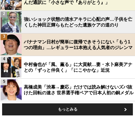
んだ通訳に「小さな声で『ありがとう』」
2
強いショック状態の清水アキラに心配の声…子供を亡
くした神田正輝らもたどった遺族ケアの道のり
3
バナナマン日村が簡単に復帰できそうにない「もう1
つの理由」…レギュラー11本抱える人気者のジレンマ
4
中村倫也が「風、薫る」に大貢献…妻・水卜麻美アナ
との「ずっと仲良く」「にこやかな」近況
5
高橋成美「渋幕→慶応」だけでは読み解けないズバ抜
けた回転の速さ 世界選手権ペアで日本人初の銅メダル
もっとみる