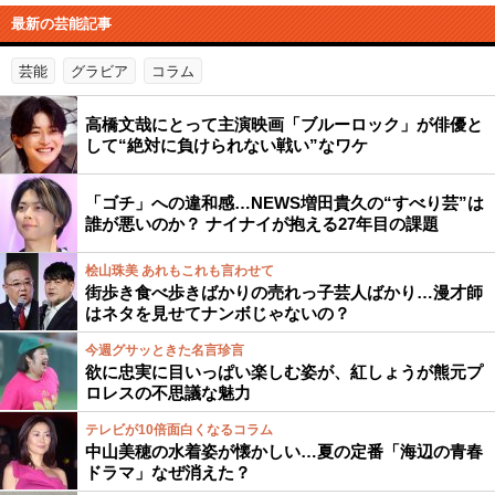
最新の芸能記事
芸能
グラビア
コラム
高橋文哉にとって主演映画「ブルーロック」が俳優と
して“絶対に負けられない戦い”なワケ
「ゴチ」への違和感…NEWS増田貴久の“すべり芸”は
誰が悪いのか？ ナイナイが抱える27年目の課題
桧山珠美 あれもこれも言わせて
街歩き食べ歩きばかりの売れっ子芸人ばかり…漫才師
はネタを見せてナンボじゃないの？
今週グサッときた名言珍言
欲に忠実に目いっぱい楽しむ姿が、紅しょうが熊元プ
ロレスの不思議な魅力
テレビが10倍面白くなるコラム
中山美穂の水着姿が懐かしい…夏の定番「海辺の青春
ドラマ」なぜ消えた？