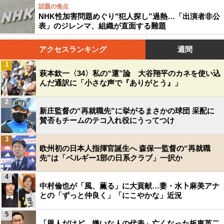
話題の焦点
NHK性加害問題めぐり"犯人探し”過熱…「出演者非公
表」のジレンマ、組織が直面する難題
アクセスランキング
週間
1
萩本欽一〈34〉私の“運”論 大谷翔平のカネを使い込
んだ通訳に「小さな声で『ありがとう』」
2
新庄監督の“再就職先”に挙がるまさかの球団 采配に
賛否もチームのテコ入れ役にうってつけ
3
欧州初の日本人指揮官誕生へ 森保一監督の“再就職
先”は「ベルギー1部の日系クラブ」一択か
4
中村倫也が「風、薫る」に大貢献…妻・水卜麻美アナ
との「ずっと仲良く」「にこやかな」近況
5
「恩人だけど、嫌いな人の代表」亡くなった板東英二