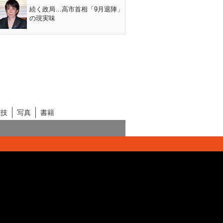
続く政局…高市首相「9月退陣」
の現実味
競技
写真
書籍