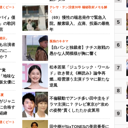
聴くビート
テレサ・テン没後30年 極秘取材メモを解
く
バイ』僅
（69）慢性の喘息発作で緊急入
5
」の歌詞
院。酸素吸入、点滴、投薬の最晩
言
年
開示」
孤独のキネマ
6
も出演者
【白パンと独裁者】ナチス敗戦の
のに…
愚かな人間模様が胸に響く
すか？
松本若菜「ジュラシック・ワール
7
“覚
ド」吹き替え《棒読み》論争再
…「地味な
燃…暗雲漂う主演ドラマに新たな
板女優に
逆風
8
年夏
不倫騒動でアンチ多い田中圭をド
がジャニ
ラマ主演に？ テレビ東京が“攻め
に合格す
の姿勢”貫くしたたか皮算用
9
経緯
聴くビート
田中樹がSixTONESの美容番長に