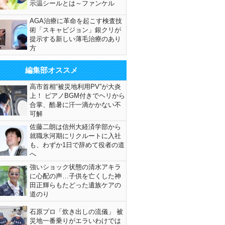
示温シールとは～ファンケル
AGA治療に革命を起こす検査技
術「スキャビジョン」銀クリが
提示する新しい薄毛治療のあり
方
編集部オススメ
高市首相“被災地利用PV”が大炎
上！ ピアノBGM付きでヘリから
合掌、酷暑に汗一滴かかない不
可解
佐藤二朗は信州大経済学部から
就職氷河期にリクルートに入社
も、わずか1日で辞めて役者の道
へ
強いショック状態の清水アキラ
に心配の声…子供を亡くした神
田正輝らもたどった遺族ケアの
道のり
石原プロ「炊き出しの流儀」 被
災地一番乗りがエラいわけでは