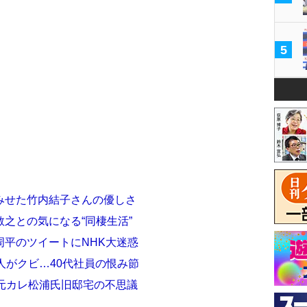
5
みせた竹内結子さんの優しさ
之との気になる“同棲生活”
周平のツイートにNHK大迷惑
人がクビ…40代社員の恨み節
元カレ松浦氏旧邸宅の不思議