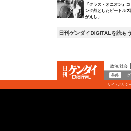
『グラス・オニオン』コ
ング然としたビートルズ
がえし」
日刊ゲンダイDIGITALを読も
政治/社会
芸能
グ
サイトポリシ