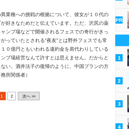
の異業種への挑戦の根拠について、彼女が１０代の
PR
プが好きなためだと伝えています。ただ、沢尻の薬
キャンプ場などで開催されるフェスでの奇行がきっ
がっていたとされる“夜友”とは野外フェスでも常
、１０億円ともいわれる違約金を肩代わりしている
ャンプ場経営なんて許すとは思えません。だからと
1
えない。酒井法子の復帰のように、中国プランの方
事務所関係者）
2
1
2
次へ
>>
3
4