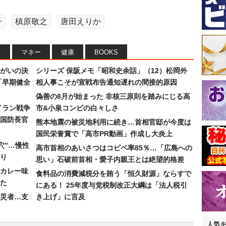
子
槙原敬之
唐田えりか
フ
マネー
健康
BOOKS
まがいの決
シリーズ 保阪メモ「昭和史余話」（12）松岡外
「早期健全
相人事こそが宣戦布告通知遅れの間接的原因
偽善の8月が始まった 非核三原則を踏みにじる高
イラン戦争
市&小泉コンビの白々しさ
国防長官
熊本地震の被災地利用に続き…首相官邸が今度は
国民栄誉賞で「高市PR動画」作成し大炎上
穴”…慢性
高市首相のあいさつはコピペ率85％…「広島への
り
思い」石破前首相・愛子内親王とは絶望的格差
カレー味
食料品の消費減税分を賄う「恒久財源」ならすで
た
にある！ 25年度与党税制改正大綱は「法人税引
災者…支
き上げ」に言及
人気