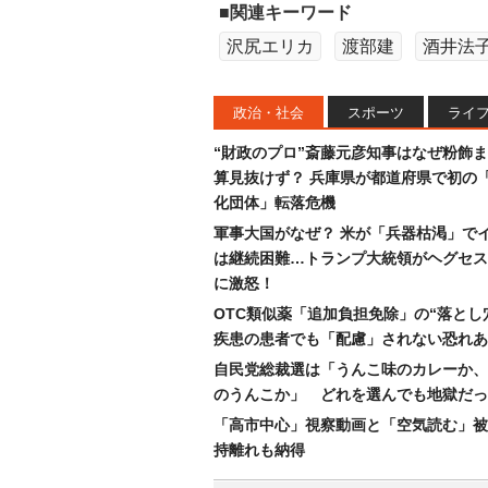
■関連キーワード
沢尻エリカ
渡部建
酒井法
政治・社会
スポーツ
ライ
“財政のプロ”斎藤元彦知事はなぜ粉飾
算見抜けず？ 兵庫県が都道府県で初の
化団体」転落危機
軍事大国がなぜ？ 米が「兵器枯渇」で
は継続困難…トランプ大統領がヘグセス
に激怒！
OTC類似薬「追加負担免除」の“落とし
疾患の患者でも「配慮」されない恐れあ
自民党総裁選は「うんこ味のカレーか、
のうんこか」 どれを選んでも地獄だっ
「高市中心」視察動画と「空気読む」被
持離れも納得