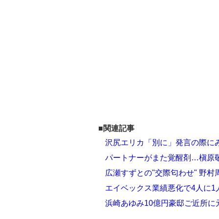
■関連記事
沢尻エリカ「別に」発言の際に
パートナーがまた覚醒剤…槇原敬
広瀬すずとの"交際匂わせ" 野村
エイベックス業績悪化で4人に1
浜崎あゆみ10億円豪邸ご近所に