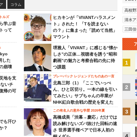
ア
コラム
高校野
トルズ
ヒカキンが「VIVANTハラスメン
清水ア
ら学ぶ音
ト」された！ 「Tを読まない
三田佳
トって
の？」に集まった「読めて当然」
マウント
」
堺雅人「VIVANT」に感じる“懐か
kyo
しさ”の正体…視聴者を誘う“昭和
判明した
劇画”の魅力と考察合戦の先に待
1
の崩壊
つ課題
プレーバック レジェンドたちのあの一言
災地を支
北島三郎（1）「ここでいっぺ
らないチ
2
ん、ひと区切り。一本の線を引い
復帰の可
てみたい」サブちゃんの卒業が
NHK紅白歌合戦の歴史を変えた
この有名人の意外な学歴 2026年夏
3
高橋成美「渋幕→慶応」だけでは
でも汗ひ
読み解けないズバ抜けた回転の速
か？
さ 世界選手権ペアで日本人初の
4
銅メダル