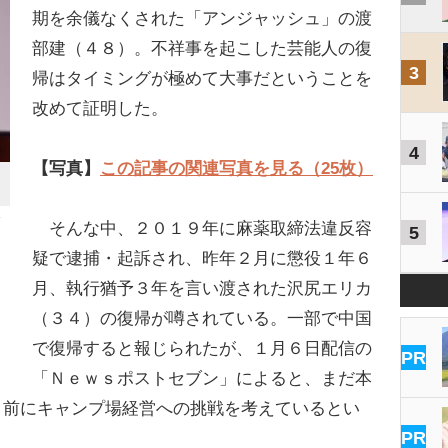
期を余儀なくされた「アンジャッシュ」の渡
部建（４８）。不祥事を起こした芸能人の復
3
帰はタイミングが極めて大事だということを
改めて証明した。
4
【写真】
この記事の関連写真を見る（25枚）
そんな中、２０１９年に麻薬取締法違反容
5
疑で逮捕・起訴され、昨年２月に懲役１年６
月、執行猶予３年を言い渡された沢尻エリカ
（３４）の復帰が噂されている。一部で中国
で復帰すると報じられたが、１月６日配信の
PR
「Ｎｅｗｓポストセブン」によると、まだ本
り前にキャンプ場経営への挑戦を考えているとい
PR