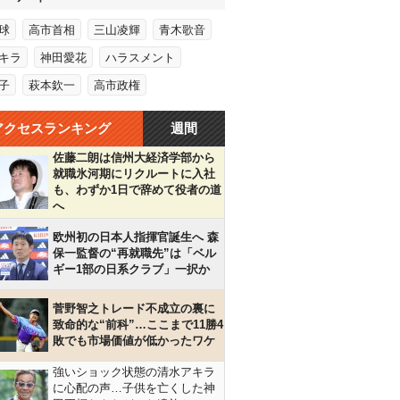
球
高市首相
三山凌輝
青木歌音
キラ
神田愛花
ハラスメント
子
萩本欽一
高市政権
アクセスランキング
週間
佐藤二朗は信州大経済学部から
就職氷河期にリクルートに入社
も、わずか1日で辞めて役者の道
へ
欧州初の日本人指揮官誕生へ 森
保一監督の“再就職先”は「ベル
ギー1部の日系クラブ」一択か
菅野智之トレード不成立の裏に
致命的な“前科”…ここまで11勝4
敗でも市場価値が低かったワケ
強いショック状態の清水アキラ
に心配の声…子供を亡くした神