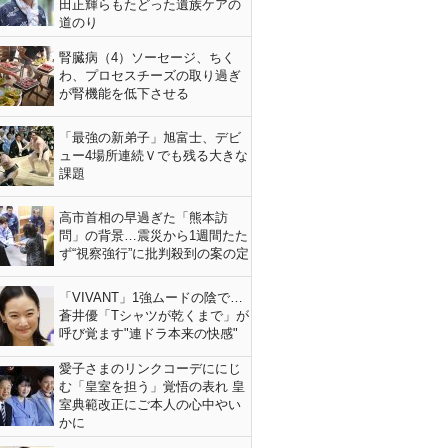
田正輝らもたどった遺族ケアの
道のり
腎臓病（4）ソーセージ、ちく
わ、プロセスチーズの取り過ぎ
が腎機能を低下させる
「最強の新弟子」旭富士、デビ
ュー4場所連続Ｖでも残る大きな
課題
高市首相の早過ぎた「熊本訪
問」の背景…震災から1週間たた
ず“視察強行”に批判殺到の案の定
「VIVANT」1強ムードの陰で…
蒼井優「Tシャツが乾くまで」が
呼び覚ます"連ドラ本来の快感"
愛子さまのリンクコーデににじ
む「皇室を担う」覚悟の表れ 皇
室典範改正にご本人の心中やい
かに