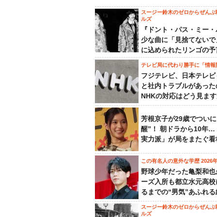
スージー鈴木のゼロからぜんぶ
ルズ
『ドント・パス・ミー・
少な曲に「見捨てないで
に込められたリンゴの予
テレビ局に代わり勝手に「情報
フジテレビ、日本テレビ
と社内トラブルがあった
NHKの対応はどう見ま
芳根京子が29歳でついに
醒”！ 朝ドラから10年
実力派」が局をまたぐ看
この有名人の意外な学歴 2026
野球少年だった亀梨和也
ーズ入所も都立水元高校
るまでの“男気”あふれる
スージー鈴木のゼロからぜんぶ
ルズ