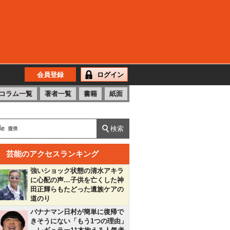
会員登録
ログイン
コラム一覧
著者一覧
書籍
紙面
芸能のアクセスランキング
強いショック状態の清水アキラ
に心配の声…子供を亡くした神
田正輝らもたどった遺族ケアの
道のり
バナナマン日村が簡単に復帰で
きそうにない「もう1つの理由」