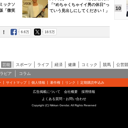
ミックソ
「“めちゃくちゃイイ男の休日”っ
10
版「微笑
ていう見出しにしてください！」
う！
6.6万
18.5万
芸能
スポーツ
ライフ
経済
健康
コミック
競馬
公営
ラビア
コラム
ー
サイトマップ
個人情報
著作権
リンク
定期購読申込み
広告掲載について
会社概要
採用情報
よくある質問・お問い合わせ
Copyright (C) Nikkan Gendai. All Rights Reserved