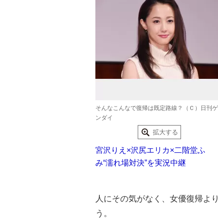
そんなこんなで復帰は既定路線？（Ｃ）日刊ゲ
ンダイ
拡大する
宮沢りえ×沢尻エリカ×二階堂ふ
み“濡れ場対決”を実況中継
人にその気がなく、女優復帰よ
う。