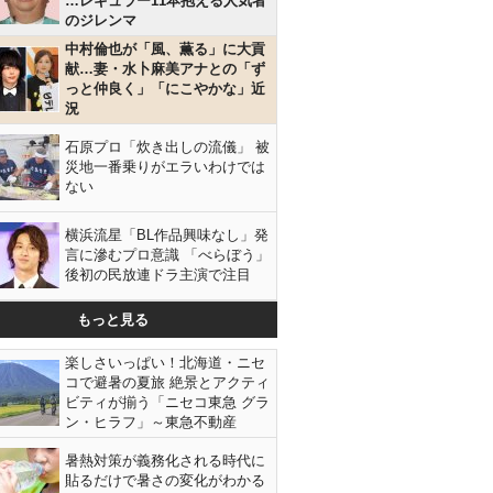
…レギュラー11本抱える人気者
のジレンマ
中村倫也が「風、薫る」に大貢
献…妻・水卜麻美アナとの「ず
っと仲良く」「にこやかな」近
況
石原プロ「炊き出しの流儀」 被
災地一番乗りがエラいわけでは
ない
横浜流星「BL作品興味なし」発
言に滲むプロ意識 「べらぼう」
後初の民放連ドラ主演で注目
もっと見る
楽しさいっぱい！北海道・ニセ
コで避暑の夏旅 絶景とアクティ
ビティが揃う「ニセコ東急 グラ
ン・ヒラフ」～東急不動産
暑熱対策が義務化される時代に
貼るだけで暑さの変化がわかる