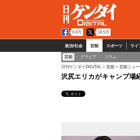
6.6万
18.5万
政治/社会
芸能
スポーツ
ライ
芸能
グラビア
コラム
日刊ゲンダイDIGITAL
芸能
芸能ニュー
沢尻エリカがキャンプ場経