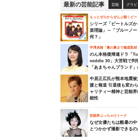
最新の芸能記事
芸能
グラビ
もっとゼロからぜんぶ聴くビー
シリーズ「ビートルズか
楽理論」～「ブルーノー
何？」
芋澤貞雄「裏の裏まで徹底取材
のん本格復帰連ドラ「To
middle 30」大苦戦で
「あまちゃんブランド」
中居正広氏が熊本地震被
援と報道 引退後も変わ
ャリティー精神と芸能界
能性
芸能界ぶっちゃけトーク
なぜ女優たちは酷暑の中
とつかかず撮影できるの