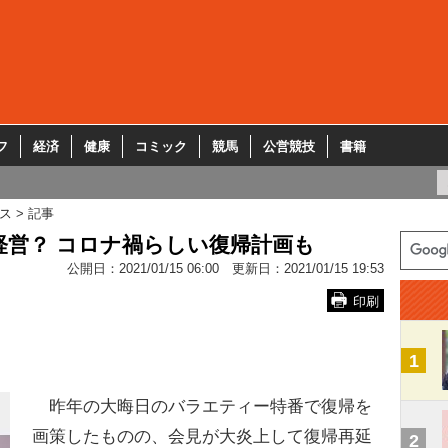
フ
経済
健康
コミック
競馬
公営競技
書籍
ス
記事
営？ コロナ禍らしい復帰計画も
公開日：
2021/01/15 06:00
更新日：
2021/01/15 19:53
印刷
1
昨年の大晦日のバラエティー特番で復帰を
画策したものの、会見が大炎上して復帰再延
2