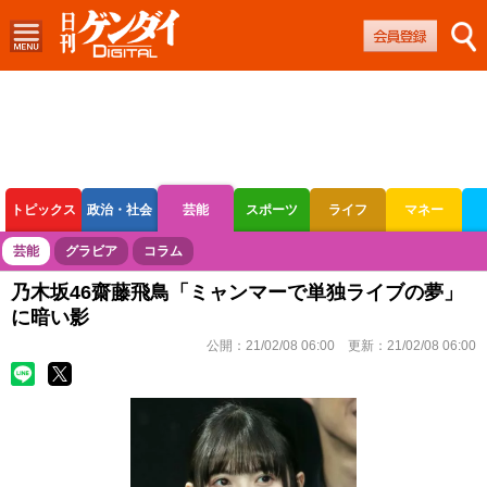
トピックス
政治・社会
芸能
スポーツ
ライフ
マネー
ボートレース
競輪
オートレース
芸能
グラビア
コラム
乃木坂46齋藤飛鳥「ミャンマーで単独ライブの夢」
に暗い影
公開：
21/02/08 06:00
更新：
21/02/08 06:00