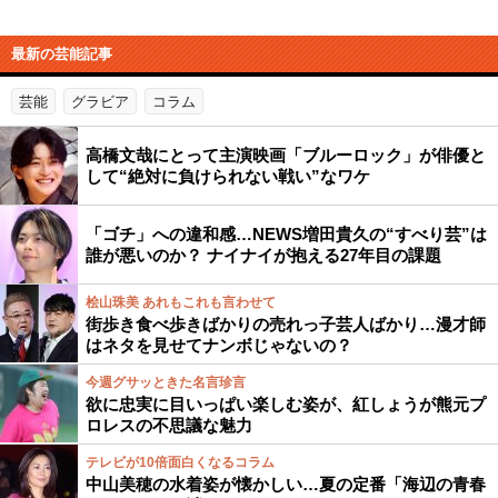
最新の芸能記事
芸能
グラビア
コラム
高橋文哉にとって主演映画「ブルーロック」が俳優と
して“絶対に負けられない戦い”なワケ
「ゴチ」への違和感…NEWS増田貴久の“すべり芸”は
誰が悪いのか？ ナイナイが抱える27年目の課題
桧山珠美 あれもこれも言わせて
街歩き食べ歩きばかりの売れっ子芸人ばかり…漫才師
はネタを見せてナンボじゃないの？
今週グサッときた名言珍言
欲に忠実に目いっぱい楽しむ姿が、紅しょうが熊元プ
ロレスの不思議な魅力
テレビが10倍面白くなるコラム
中山美穂の水着姿が懐かしい…夏の定番「海辺の青春