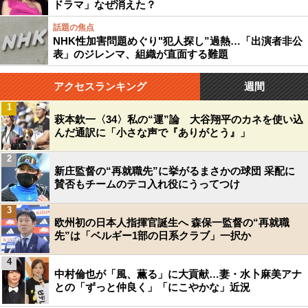
ドラマ」なぜ消えた？
話題の焦点
NHK性加害問題めぐり"犯人探し”過熱…「出演者非公
表」のジレンマ、組織が直面する難題
アクセスランキング
週間
1
萩本欽一〈34〉私の“運”論 大谷翔平のカネを使い込
んだ通訳に「小さな声で『ありがとう』」
2
新庄監督の“再就職先”に挙がるまさかの球団 采配に
賛否もチームのテコ入れ役にうってつけ
3
欧州初の日本人指揮官誕生へ 森保一監督の“再就職
先”は「ベルギー1部の日系クラブ」一択か
4
中村倫也が「風、薫る」に大貢献…妻・水卜麻美アナ
との「ずっと仲良く」「にこやかな」近況