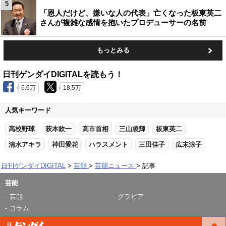
5
「恩人だけど、嫌いな人の代表」亡くなった板東英二
さんが複雑な感情を抱いたプロデューサーの名前
もっとみる
日刊ゲンダイDIGITALを読もう！
6.6万
18.5万
人気キーワード
高校野球
萩本欽一
高市首相
三山凌輝
板東英二
清水アキラ
神田愛花
ハラスメント
三田佳子
広末涼子
日刊ゲンダイDIGITAL
芸能
芸能ニュース
記事
芸能
芸能
グラビア
コラム