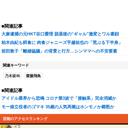
■関連記事
大麻逮捕の元HKT谷口愛理 脱退後の“ギャル”激変とワル素顔
柏木由紀も餌食に 肉食ジャニーズ手越祐也の「荒ぶる下半身」
前田敦子「離婚協議」の背景と行方…シンママへの不安要素
関連キーワード
乃木坂46
齋藤飛鳥
■関連記事
アイドル業界から悲鳴 コロナ第3波で「接触系」完全消滅か
モー娘立役者のゴマキ 35歳の人気再燃はホンモノか郷愁か
芸能のアクセスランキング
1