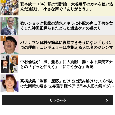
萩本欽一〈34〉私の“運”論 大谷翔平のカネを使い込
んだ通訳に「小さな声で『ありがとう』」
2
強いショック状態の清水アキラに心配の声…子供を亡
くした神田正輝らもたどった遺族ケアの道のり
3
バナナマン日村が簡単に復帰できそうにない「もう1
つの理由」…レギュラー11本抱える人気者のジレンマ
4
中村倫也が「風、薫る」に大貢献…妻・水卜麻美アナ
との「ずっと仲良く」「にこやかな」近況
5
高橋成美「渋幕→慶応」だけでは読み解けないズバ抜
けた回転の速さ 世界選手権ペアで日本人初の銅メダル
もっとみる