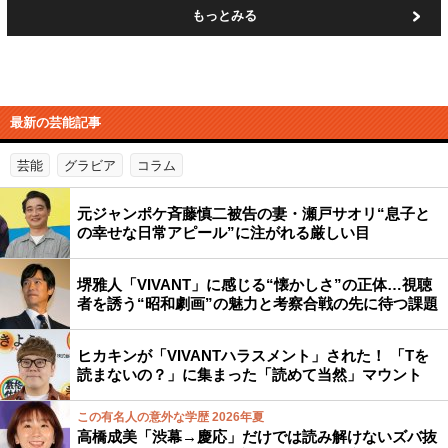
もっとみる
最新の芸能記事
芸能
グラビア
コラム
元ジャンポケ斉藤慎二被告の妻・瀬戸サオリ“息子と
の幸せな日常アピール”に注がれる厳しい目
堺雅人「VIVANT」に感じる“懐かしさ”の正体…視聴
者を誘う“昭和劇画”の魅力と考察合戦の先に待つ課題
ヒカキンが「VIVANTハラスメント」された！ 「Tを
読まないの？」に集まった「読めて当然」マウント
この有名人の意外な学歴 2026年夏
高橋成美「渋幕→慶応」だけでは読み解けないズバ抜