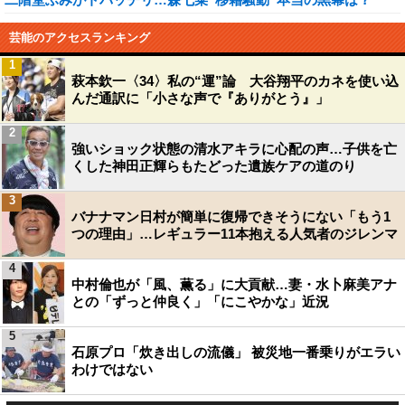
芸能のアクセスランキング
1
萩本欽一〈34〉私の“運”論 大谷翔平のカネを使い込
んだ通訳に「小さな声で『ありがとう』」
2
強いショック状態の清水アキラに心配の声…子供を亡
くした神田正輝らもたどった遺族ケアの道のり
3
バナナマン日村が簡単に復帰できそうにない「もう1
つの理由」…レギュラー11本抱える人気者のジレンマ
4
中村倫也が「風、薫る」に大貢献…妻・水卜麻美アナ
との「ずっと仲良く」「にこやかな」近況
5
石原プロ「炊き出しの流儀」 被災地一番乗りがエラい
わけではない