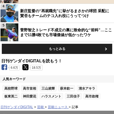
4
新庄監督の“再就職先”に挙がるまさかの球団 采配に
賛否もチームのテコ入れ役にうってつけ
5
菅野智之トレード不成立の裏に致命的な“前科”…ここ
まで11勝4敗でも市場価値が低かったワケ
もっとみる
日刊ゲンダイDIGITALを読もう！
6.6万
18.5万
人気キーワード
高校野球
高市首相
三山凌輝
萩本欽一
清水アキラ
板東英二
神田愛花
ハラスメント
三田佳子
高市政権
日刊ゲンダイDIGITAL
芸能
芸能ニュース
記事