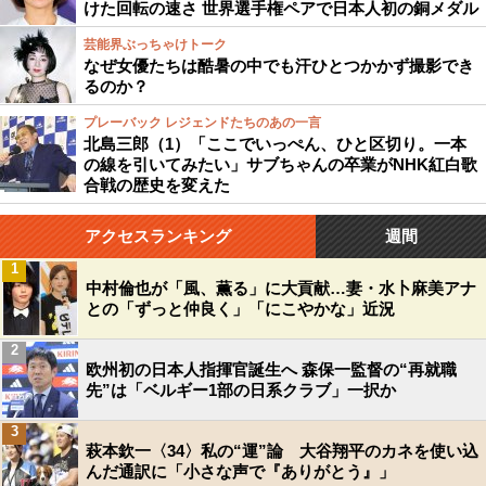
けた回転の速さ 世界選手権ペアで日本人初の銅メダル
芸能界ぶっちゃけトーク
なぜ女優たちは酷暑の中でも汗ひとつかかず撮影でき
るのか？
プレーバック レジェンドたちのあの一言
北島三郎（1）「ここでいっぺん、ひと区切り。一本
の線を引いてみたい」サブちゃんの卒業がNHK紅白歌
合戦の歴史を変えた
アクセスランキング
週間
1
中村倫也が「風、薫る」に大貢献…妻・水卜麻美アナ
との「ずっと仲良く」「にこやかな」近況
2
欧州初の日本人指揮官誕生へ 森保一監督の“再就職
先”は「ベルギー1部の日系クラブ」一択か
3
萩本欽一〈34〉私の“運”論 大谷翔平のカネを使い込
んだ通訳に「小さな声で『ありがとう』」