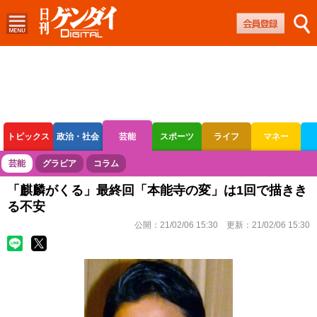
トピックス
政治・社会
芸能
スポーツ
ライフ
マネー
ボートレース
競輪
オートレース
芸能
グラビア
コラム
「麒麟がくる」最終回「本能寺の変」は1回で描きき
る不安
公開：
21/02/06 15:30
更新：
21/02/06 15:30