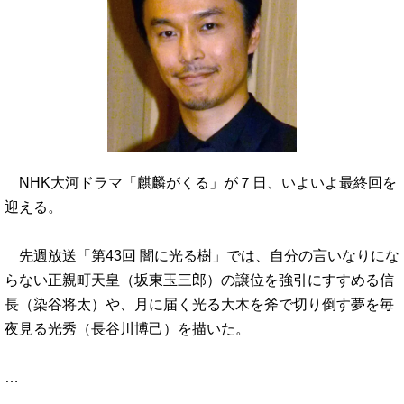
NHK大河ドラマ「麒麟がくる」が７日、いよいよ最終回を
迎える。
先週放送「第43回 闇に光る樹」では、自分の言いなりにな
らない正親町天皇（坂東玉三郎）の譲位を強引にすすめる信
長（染谷将太）や、月に届く光る大木を斧で切り倒す夢を毎
夜見る光秀（長谷川博己）を描いた。
…