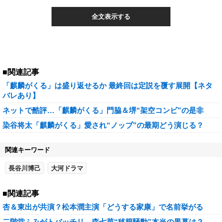
全文表示する
■関連記事
「麒麟がくる」は盛り返せるか 最終回は定説を覆す展開【ネタ
バレあり】
ネットで酷評…「麒麟がくる」門脇＆堺“架空コンビ”の是非
染谷将太「麒麟がくる」愛され“ノッブ”の最期どう演じる？
関連キーワード
長谷川博己
大河ドラマ
■関連記事
杏＆東出が共演？松本潤主演「どうする家康」で名前挙がる
二階堂ふみがトバッチリ…森七菜“移籍騒動”本当の黒幕は？