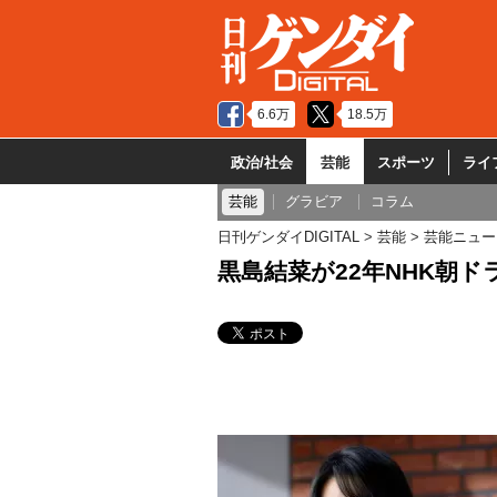
6.6万
18.5万
政治/社会
芸能
スポーツ
ライ
芸能
グラビア
コラム
日刊ゲンダイDIGITAL
芸能
芸能ニュー
黒島結菜が22年NHK朝