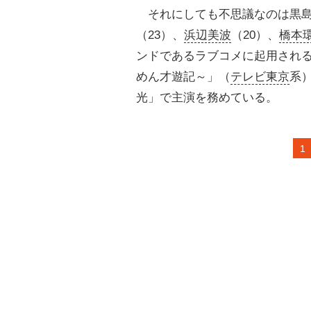
それにしても不思議なのは黒島
（23）、
浜辺美波
（20）、
橋本
ンドであるラブコメに起用され
めん才遊記～」（
テレビ東京
系
光」で主演を務めている。
1