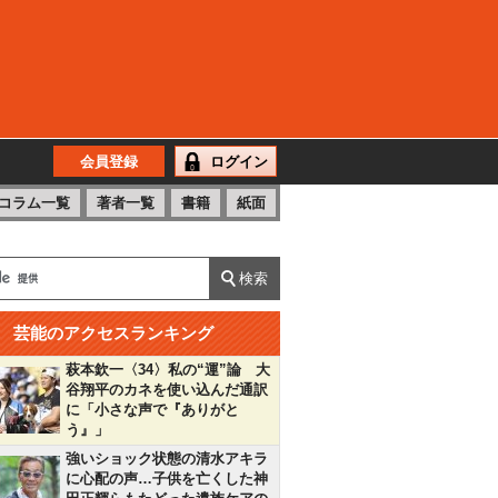
会員登録
ログイン
コラム一覧
著者一覧
書籍
紙面
芸能のアクセスランキング
萩本欽一〈34〉私の“運”論 大
谷翔平のカネを使い込んだ通訳
に「小さな声で『ありがと
う』」
強いショック状態の清水アキラ
に心配の声…子供を亡くした神