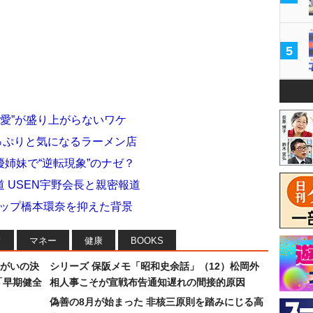
5
い愛”が盛り上がらないワケ
っぷりと気になるラーメン店
姉妹で“逆転現象”のナゼ？
 USEN宇野会長と親密報道
社トップ橋本環奈を抑えた背景
フ
マネー
健康
BOOKS
まがいの決
シリーズ 保阪メモ「昭和史余話」（12）松岡外
「早期健全
相人事こそが宣戦布告通知遅れの間接的原因
偽善の8月が始まった 非核三原則を踏みにじる高