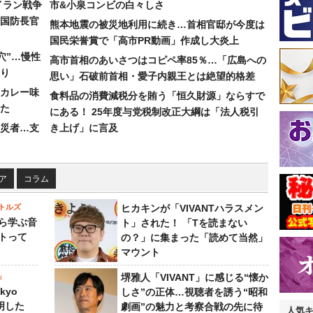
イラン戦争
市&小泉コンビの白々しさ
国防長官
熊本地震の被災地利用に続き…首相官邸が今度は
国民栄誉賞で「高市PR動画」作成し大炎上
穴”…慢性
高市首相のあいさつはコピペ率85％…「広島への
り
思い」石破前首相・愛子内親王とは絶望的格差
カレー味
食料品の消費減税分を賄う「恒久財源」ならすで
た
にある！ 25年度与党税制改正大綱は「法人税引
災者…支
き上げ」に言及
ア
コラム
トルズ
ヒカキンが「VIVANTハラスメン
ら学ぶ音
ト」された！ 「Tを読まない
トって
の？」に集まった「読めて当然」
マウント
」
堺雅人「VIVANT」に感じる“懐か
kyo
しさ”の正体…視聴者を誘う“昭和
判明した
劇画”の魅力と考察合戦の先に待
人気