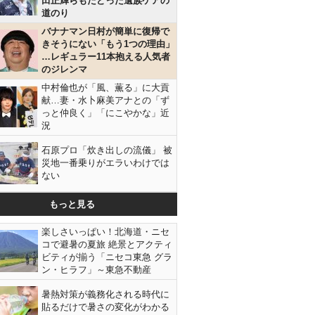
田正輝らもたどった遺族ケアの
道のり
バナナマン日村が簡単に復帰で
きそうにない「もう1つの理由」
…レギュラー11本抱える人気者
のジレンマ
中村倫也が「風、薫る」に大貢
献…妻・水卜麻美アナとの「ず
っと仲良く」「にこやかな」近
況
石原プロ「炊き出しの流儀」 被
災地一番乗りがエラいわけでは
ない
もっと見る
楽しさいっぱい！北海道・ニセ
コで避暑の夏旅 絶景とアクティ
ビティが揃う「ニセコ東急 グラ
ン・ヒラフ」～東急不動産
暑熱対策が義務化される時代に
貼るだけで暑さの変化がわかる