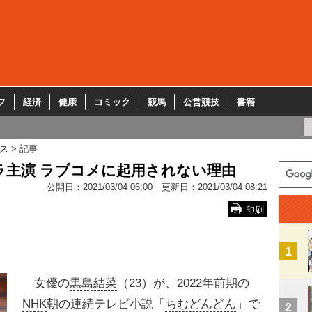
フ
経済
健康
コミック
競馬
公営競技
書籍
ス
記事
ドラ主演 ラブコメに起用されない理由
公開日：
2021/03/04 06:00
更新日：
2021/03/04 08:21
印刷
1
女優の
黒島結菜
（23）が、2022年前期の
NHK
朝の連続テレビ小説「
ちむどんどん
」で
2