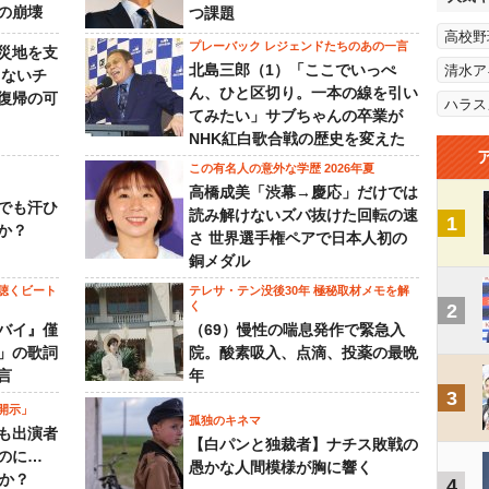
の崩壊
つ課題
高校野
プレーバック レジェンドたちのあの一言
災地を支
北島三郎（1）「ここでいっぺ
清水ア
らないチ
ん、ひと区切り。一本の線を引い
復帰の可
ハラス
てみたい」サブちゃんの卒業が
NHK紅白歌合戦の歴史を変えた
この有名人の意外な学歴 2026年夏
高橋成美「渋幕→慶応」だけでは
でも汗ひ
読み解けないズバ抜けた回転の速
1
か？
さ 世界選手権ペアで日本人初の
銅メダル
聴くビート
テレサ・テン没後30年 極秘取材メモを解
く
2
バイ』僅
（69）慢性の喘息発作で緊急入
」の歌詞
院。酸素吸入、点滴、投薬の最晩
言
年
3
開示」
孤独のキネマ
も出演者
【白パンと独裁者】ナチス敗戦の
のに…
愚かな人間模様が胸に響く
すか？
4