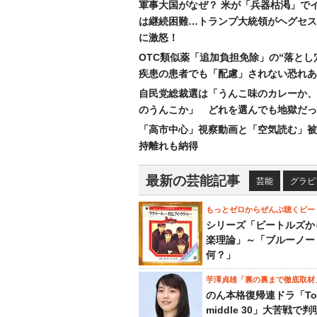
軍事大国がなぜ？ 米が「兵器枯渇」で
は継続困難…トランプ大統領がヘグセス
に激怒！
OTC類似薬「追加負担免除」の“落とし
疾患の患者でも「配慮」されない恐れあ
自民党総裁選は「うんこ味のカレーか、
のうんこか」 どれを選んでも地獄だっ
「高市中心」視察動画と「空気読む」被
持離れも納得
最新の芸能記事
芸能
グラビ
もっとゼロからぜんぶ聴くビー
シリーズ「ビートルズか
楽理論」～「ブルーノー
何？」
芋澤貞雄「裏の裏まで徹底取材
のん本格復帰連ドラ「To
middle 30」大苦戦で