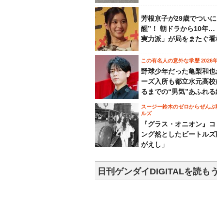
芳根京子が29歳でついに
醒”！ 朝ドラから10年
実力派」が局をまたぐ看
この有名人の意外な学歴 2026
野球少年だった亀梨和也
ーズ入所も都立水元高校
るまでの“男気”あふれる
スージー鈴木のゼロからぜんぶ
ルズ
『グラス・オニオン』コ
ング然としたビートルズ
がえし」
日刊ゲンダイDIGITALを読も