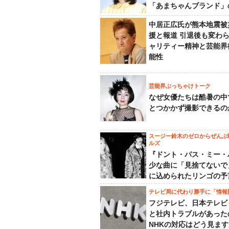
「あまちゃんブランド」
中居正広氏が熊本地震被
援と報道 引退後も変わ
ャリティー精神と芸能界
能性
芸能界ぶっちゃけトーク
なぜ女優たちは酷暑の中
とつかかず撮影できるの
スージー鈴木のゼロからぜんぶ
ルズ
『ドント・パス・ミー・
少な曲に「見捨てないで
に込められたリンゴの予
テレビ局に代わり勝手に「情報
フジテレビ、日本テレビ
と社内トラブルがあった
NHKの対応はどう見ま