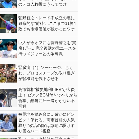
のテコ入れ役にうってつけ
菅野智之トレード不成立の裏に
致命的な“前科”…ここまで11勝4
敗でも市場価値が低かったワケ
巨人が今オフにも菅野智之を“買
戻し”へ…完全復活の元エースを
待つメジャーとの争奪戦
腎臓病（4）ソーセージ、ちく
わ、プロセスチーズの取り過ぎ
が腎機能を低下させる
高市首相“被災地利用PV”が大炎
上！ ピアノBGM付きでヘリから
合掌、酷暑に汗一滴かかない不
可解
被災地を踏み台に…確かにビン
ビン「伝わる」高市首相の人気
取り “政治の師”は激励に駆けず
り回るハード視察