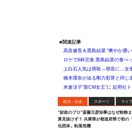
■関連記事
高良健吾＆黒島結菜 “爽やか通
ロケで6杯完食 黒島結菜の食べ
上白石人気は萌歌→萌音に…女優
橋本環奈が辿る剛力彩芽と同じ道
米倉涼子“新CM女王”に 起用
政治・社会
スポーツ
ライ
“財政のプロ”斎藤元彦知事はなぜ粉飾
算見抜けず？ 兵庫県が都道府県で初の
化団体」転落危機