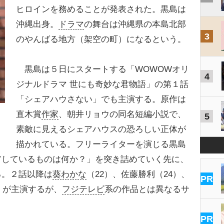
ヒロインを務めることが発表された。黒島は
沖縄出身。
ドラマ
の舞台は沖縄県の本島北部
3
のやんばる地方（架空の町）になるという。
黒島は５日にスタートする「WOWOWオリ
4
ジナルドラマ 世にも奇妙な君物語」の第１話
「シェアハウさない」でも主演する。原作は
直木賞
作家
、朝井リョウの同名短編小説で、
5
素敵に見えるシェアハウスの恐ろしい正体が
描かれている。フリーライターを演じる黒島
アしているものは何か？」を突き詰めていく先に、
る。２話以降は
葵わかな
（22）、佐藤勝利（24）、
PR
）が主演するが、
フジテレビ
系の作品とは異なるサ
PR