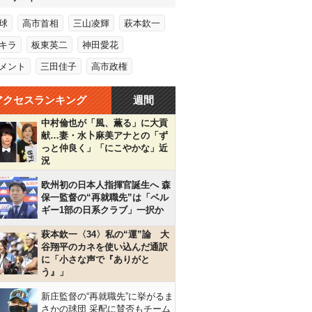
球
高市首相
三山凌輝
萩本欽一
キラ
板東英二
神田愛花
メント
三田佳子
高市政権
アクセスランキング
週間
中村倫也が「風、薫る」に大貢
献…妻・水卜麻美アナとの「ず
っと仲良く」「にこやかな」近
況
欧州初の日本人指揮官誕生へ 森
保一監督の“再就職先”は「ベル
ギー1部の日系クラブ」一択か
萩本欽一〈34〉私の“運”論 大
谷翔平のカネを使い込んだ通訳
に「小さな声で『ありがと
う』」
新庄監督の“再就職先”に挙がるま
さかの球団 采配に賛否もチーム