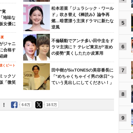
松本若菜「ジュラシック・ワール
“覚
ド」吹き替え《棒読み》論争再
…「地味な
燃…暗雲漂う主演ドラマに新たな
5
板女優に
逆風
年夏
不倫騒動でアンチ多い田中圭をド
がジャニ
6
ラマ主演に？ テレビ東京が“攻め
に合格す
の姿勢”貫くしたたか皮算用
経緯
聴くビート
7
田中樹がSixTONESの美容番長に
ミックソ
「“めちゃくちゃイイ男の休日”っ
版「微笑
ていう見出しにしてください！」
8
う！
6.6万
18.5万
9