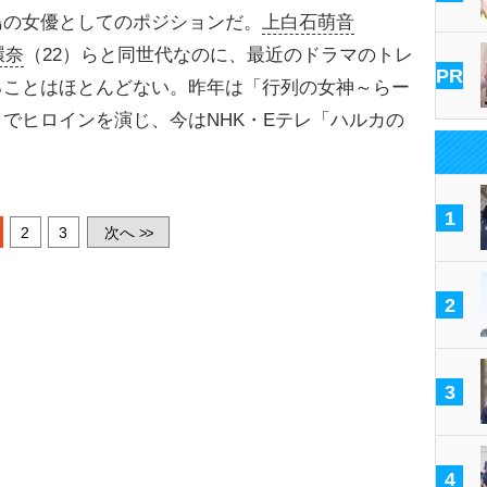
の女優としてのポジションだ。
上白石萌音
環奈
（22）らと同世代なのに、最近のドラマのトレ
PR
ることはほとんどない。昨年は「行列の女神～らー
）でヒロインを演じ、今はNHK・Eテレ「ハルカの
1
2
3
次へ
>>
2
3
4