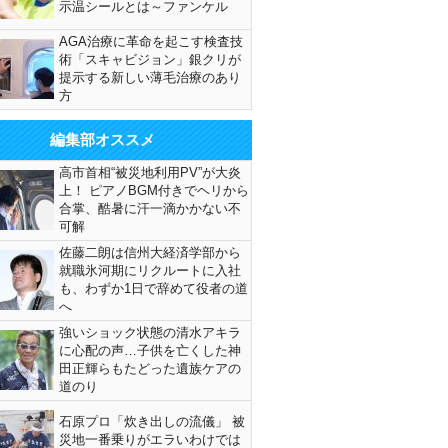
示温シールとは～ファンケル
AGA治療に革命を起こす検査技
術「スキャビジョン」銀クリが
提示する新しい薄毛治療のあり
方
編集部オススメ
高市首相“被災地利用PV”が大炎
上！ ピアノBGM付きでヘリから
合掌、酷暑に汗一滴かかない不
可解
佐藤二朗は信州大経済学部から
就職氷河期にリクルートに入社
も、わずか1日で辞めて役者の道
へ
強いショック状態の清水アキラ
に心配の声…子供を亡くした神
田正輝らもたどった遺族ケアの
道のり
石原プロ「炊き出しの流儀」 被
災地一番乗りがエラいわけでは