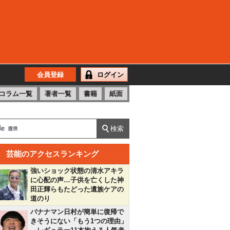
会員登録
ログイン
コラム一覧
著者一覧
書籍
紙面
芸能のアクセスランキング
強いショック状態の清水アキラ
に心配の声…子供を亡くした神
田正輝らもたどった遺族ケアの
道のり
バナナマン日村が簡単に復帰で
きそうにない「もう1つの理由」