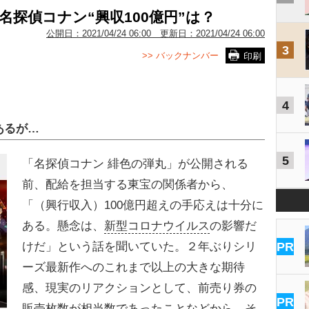
名探偵コナン“興収100億円”は？
公開日：
2021/04/24 06:00
更新日：
2021/04/24 06:00
3
>> バックナンバー
印刷
4
あるが…
5
「名探偵コナン 緋色の弾丸」が公開される
前、配給を担当する東宝の関係者から、
「（興行収入）100億円超えの手応えは十分に
ある。懸念は、
新型コロナウイルス
の影響だ
けだ」という話を聞いていた。２年ぶりシリ
PR
ーズ最新作へのこれまで以上の大きな期待
感、現実のリアクションとして、前売り券の
PR
販売枚数が相当数であったことなどから、そ