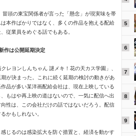
、冒頭の東宝関係者が言った「懸念」が現実味を帯
れは本作ばかりではなく、多くの作品を抱える配給
5
社、従業員をめぐる話でもある。
6
新作は公開延期決定
クレヨンしんちゃん 謎メキ！花の天カス学園」、
7
延期が決まった。これに続く延期の検討の動きがあ
系作品が多い某洋画配給会社は、現在上映している
ら、もはや再上映の道はないので、一気に配信へ出
8
方向性は、この会社だけの話ではないだろう。配信
するかもしれない。
9
感じるのは感染拡大を防ぐ措置と、経済を動かす