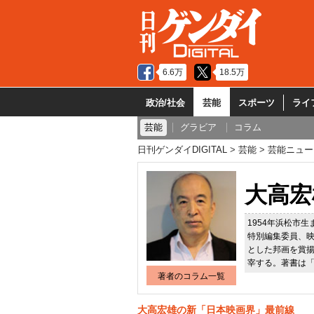
6.6万
18.5万
政治/社会
芸能
スポーツ
ライ
芸能
グラビア
コラム
日刊ゲンダイDIGITAL
芸能
芸能ニュー
大高宏
1954年浜松市
特別編集委員、映
とした邦画を賞
宰する。著書は
著者のコラム一覧
大高宏雄の新「日本映画界」最前線