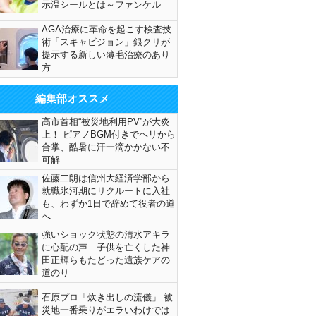
示温シールとは～ファンケル
AGA治療に革命を起こす検査技
術「スキャビジョン」銀クリが
提示する新しい薄毛治療のあり
方
編集部オススメ
高市首相“被災地利用PV”が大炎
上！ ピアノBGM付きでヘリから
合掌、酷暑に汗一滴かかない不
可解
佐藤二朗は信州大経済学部から
就職氷河期にリクルートに入社
も、わずか1日で辞めて役者の道
へ
強いショック状態の清水アキラ
に心配の声…子供を亡くした神
田正輝らもたどった遺族ケアの
道のり
石原プロ「炊き出しの流儀」 被
災地一番乗りがエラいわけでは