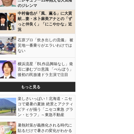
…レギュラー11本抱える人気者
のジレンマ
中村倫也が「風、薫る」に大貢
献…妻・水卜麻美アナとの「ず
っと仲良く」「にこやかな」近
況
石原プロ「炊き出しの流儀」 被
災地一番乗りがエラいわけでは
ない
横浜流星「BL作品興味なし」発
言に滲むプロ意識 「べらぼう」
後初の民放連ドラ主演で注目
もっと見る
楽しさいっぱい！北海道・ニセ
コで避暑の夏旅 絶景とアクティ
ビティが揃う「ニセコ東急 グラ
ン・ヒラフ」～東急不動産
暑熱対策が義務化される時代に
貼るだけで暑さの変化がわかる