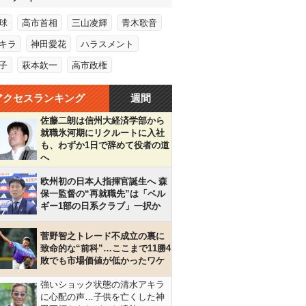
球
高市首相
三山凌輝
青木歌音
キラ
神田愛花
ハラスメント
子
萩本欽一
高市政権
アクセスランキング
週間
佐藤二朗は信州大経済学部から
就職氷河期にリクルートに入社
も、わずか1日で辞めて役者の道
へ
欧州初の日本人指揮官誕生へ 森
保一監督の“再就職先”は「ベル
ギー1部の日系クラブ」一択か
菅野智之トレード不成立の裏に
致命的な“前科”…ここまで11勝4
敗でも市場価値が低かったワケ
強いショック状態の清水アキラ
に心配の声…子供を亡くした神