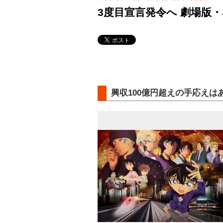
3度目宣言発令へ 劇場版・
興収100億円超えの手応えは