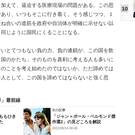
。加えて、逼迫する医療現場の問題がある。この思
10
であり、いつもそこに行き着く。そう感じつつ、１
兼ね合いの道筋を政府や自治体が明確に示せない以
と同じように国民にくることになる。
いとてつもない負の力、負の連鎖が、この国を飲
「国のかたち」そのものを真剣に考える人も多いに
そのことを考え始めたのではないか。ただ諦めては
一人として、この国を諦めてはならないと強く思
界」最前線
次の記事
ももひき
「ジャン＝ポール・ベルモンド傑
た
作選2」の見どころを解説
2021/05/14 06:00