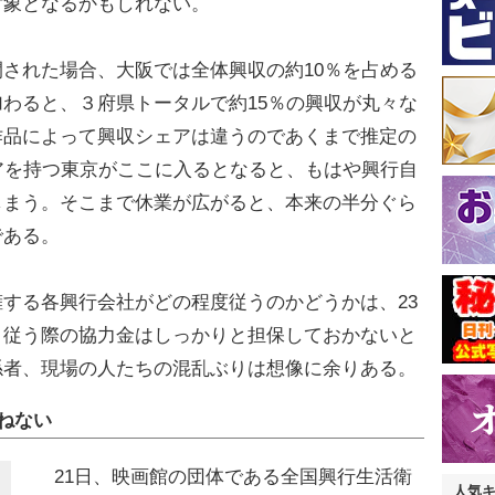
対象となるかもしれない。
された場合、大阪では全体興収の約10％を占める
わると、３府県トータルで約15％の興収が丸々な
作品によって興収シェアは違うのであくまで推定の
アを持つ東京がここに入るとなると、もはや興行自
しまう。そこまで休業が広がると、本来の半分ぐら
である。
する各興行会社がどの程度従うのかどうかは、23
、従う際の協力金はしっかりと担保しておかないと
係者、現場の人たちの混乱ぶりは想像に余りある。
ねない
21日、映画館の団体である全国興行生活衛
人気