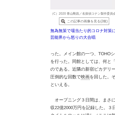
（C）2020 青山剛昌／名探偵コナン製作委員
この記事の画像を見る(2枚)
無為無策で場当たり的コロナ対策
芸能界から怒りの大合唱
った。メイン館の一つ、TOHOシ
を行った。同館としては、何と
のである。近隣の新宿ピカデリー
圧倒的な回数で
映画
を回した。
といえる。
オープニング３日間は、まさにロ
収22億2000万円を記録した