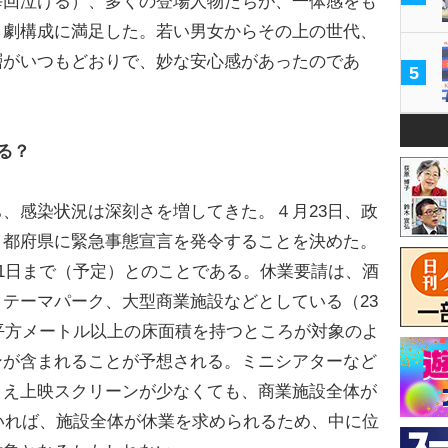
毎回泣ける）、多くの登場人物たちが、一体感をも
く劇構成に満足した。若い男女からその上の世代、
層がいつもどおりで、妙な安心感があったのであ
5
る？
、感染状況は深刻さを増してきた。４月23日、政
４都府県に緊急事態宣言を発令することを決めた。
11日まで（予定）とのことである。休業要請は、酒
テーマパーク、大型商業施設などとしている（23
0平方メートル以上の床面積を持つところが対象のよ
ンが含まれることが予想される。ミニシアターなど
とえ上映スクリーンが少なくても、商業施設全体が
ていれば、施設全体が休業を求められるため、中に位