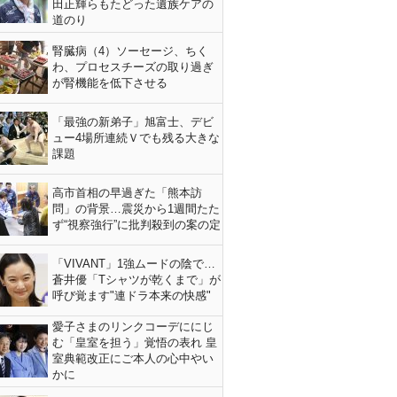
田正輝らもたどった遺族ケアの
道のり
腎臓病（4）ソーセージ、ちく
わ、プロセスチーズの取り過ぎ
が腎機能を低下させる
「最強の新弟子」旭富士、デビ
ュー4場所連続Ｖでも残る大きな
課題
高市首相の早過ぎた「熊本訪
問」の背景…震災から1週間たた
ず“視察強行”に批判殺到の案の定
「VIVANT」1強ムードの陰で…
蒼井優「Tシャツが乾くまで」が
呼び覚ます"連ドラ本来の快感"
愛子さまのリンクコーデににじ
む「皇室を担う」覚悟の表れ 皇
室典範改正にご本人の心中やい
かに