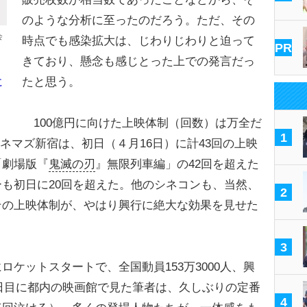
のような分析に至ったのだろう。ただ、その
会
時点でも感染拡大は、じわりじわりと迫って
PR
きており、懸念も感じとった上での発言だっ
たと思う。
に
100億円に向けた上映体制（回数）は万全だ
1
ネマズ新宿は、初日（４月16日）に計43回の上映
「劇場版『
鬼滅の刃
』無限列車編」の42回を超えた
も初日に20回を超えた。他のシネコンも、当然、
2
その上映体制が、やはり興行に絶大な効果を見せた
3
ケットスタートで、全国動員153万3000人、興
。３日目に都内の映画館で見た筆者は、久しぶりの定番
4