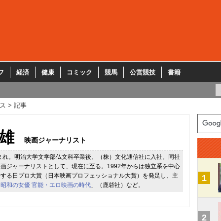
フ
経済
健康
コミック
競馬
公営競技
書籍
ス
記事
雄
映画ジャーナリスト
生まれ。明治大学文学部仏文科卒業後、（株）文化通信社に入社。同社
画ジャーナリストとして、現在に至る。1992年からは独立系を中心
揚する日プロ大賞（日本映画プロフェッショナル大賞）を発足し、主
1
「
昭和の女優 官能・エロ映画の時代
」（鹿砦社）など。
2