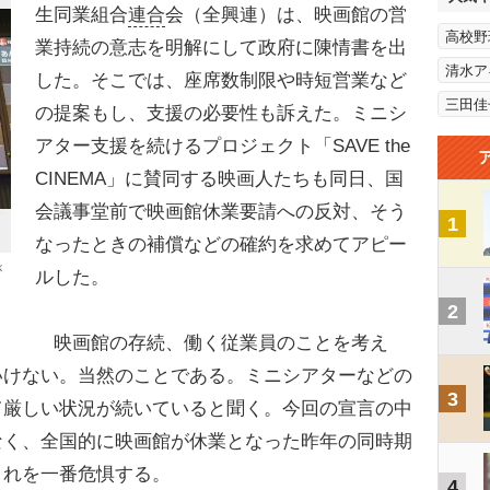
生同業組合
連合
会（全興連）は、映画館の営
高校野
業持続の意志を明解にして政府に陳情書を出
清水ア
した。そこでは、座席数制限や時短営業など
三田佳
の提案もし、支援の必要性も訴えた。ミニシ
アター支援を続けるプロジェクト「SAVE the
CINEMA」に賛同する映画人たちも同日、国
会議事堂前で映画館休業要請への反対、そう
1
なったときの補償などの確約を求めてアピー
が
ルした。
2
映画館の存続、働く従業員のことを考え
いけない。当然のことである。ミニシアターなどの
3
て厳しい状況が続いていると聞く。今回の宣言の中
なく、全国的に映画館が休業となった昨年の同時期
これを一番危惧する。
4