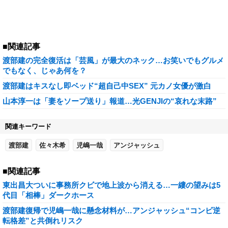
■関連記事
渡部建の完全復活は「芸風」が最大のネック…お笑いでもグルメ
でもなく、じゃあ何を？
渡部建はキスなし即ベッド“超自己中SEX” 元カノ女優が激白
山本淳一は「妻をソープ送り」報道…光GENJIの“哀れな末路”
関連キーワード
渡部建
佐々木希
児嶋一哉
アンジャッシュ
■関連記事
東出昌大ついに事務所クビで地上波から消える…一縷の望みは5
代目「相棒」ダークホース
渡部建復帰で児嶋一哉に懸念材料が…アンジャッシュ“コンビ逆
転格差”と共倒れリスク