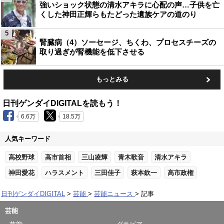
強いショック状態の清水アキラに心配の声…子供を亡
くした神田正輝らもたどった遺族ケアの道のり
5
腎臓病（4）ソーセージ、ちくわ、プロセスチーズの
取り過ぎが腎機能を低下させる
もっとみる
日刊ゲンダイDIGITALを読もう！
6.6万
18.5万
人気キーワード
高校野球
高市首相
三山凌輝
青木歌音
清水アキラ
神田愛花
ハラスメント
三田佳子
萩本欽一
高市政権
日刊ゲンダイDIGITAL
芸能
芸能ニュース
記事
芸能