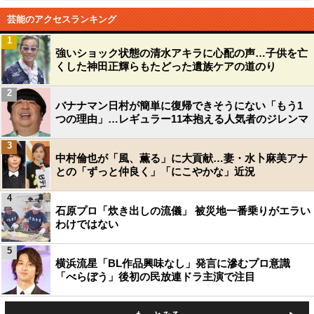
芸能のアクセスランキング
1
強いショック状態の清水アキラに心配の声…子供を亡
くした神田正輝らもたどった遺族ケアの道のり
2
バナナマン日村が簡単に復帰できそうにない「もう1
つの理由」…レギュラー11本抱える人気者のジレンマ
3
中村倫也が「風、薫る」に大貢献…妻・水卜麻美アナ
との「ずっと仲良く」「にこやかな」近況
4
石原プロ「炊き出しの流儀」 被災地一番乗りがエラい
わけではない
5
横浜流星「BL作品興味なし」発言に滲むプロ意識
「べらぼう」後初の民放連ドラ主演で注目