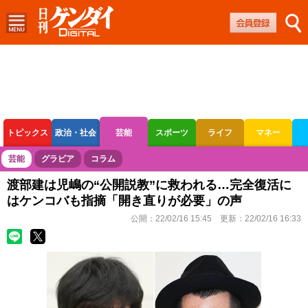
トピックス
政治・社会
芸能
スポーツ
ライフ
マネー
ボートレース
競輪
オートレース
芸能
グラビア
コラム
渡部建は児嶋の“公開説教”に救われる…完全復活に
はケンコバも指摘「開き直りが必要」の声
公開：
22/02/16 15:45
更新：
22/02/16 16:33