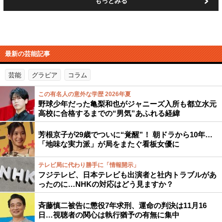
もっとみる
最新の芸能記事
芸能
グラビア
コラム
この有名人の意外な学歴 2026年夏
野球少年だった亀梨和也がジャニーズ入所も都立水元
高校に合格するまでの“男気”あふれる経緯
芳根京子が29歳でついに“覚醒”！ 朝ドラから10年…
「地味な実力派」が局をまたぐ看板女優に
テレビ局に代わり勝手に「情報開示」
フジテレビ、日本テレビも出演者と社内トラブルがあ
ったのに…NHKの対応はどう見ますか？
斉藤慎二被告に懲役7年求刑、運命の判決は11月16
日…視聴者の関心は執行猶予の有無に集中