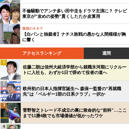
不倫騒動でアンチ多い田中圭をドラマ主演に？ テレビ
東京が“攻めの姿勢”貫くしたたか皮算用
孤独のキネマ
【白パンと独裁者】ナチス敗戦の愚かな人間模様が胸
に響く
アクセスランキング
週間
1
佐藤二朗は信州大経済学部から就職氷河期にリクルー
トに入社も、わずか1日で辞めて役者の道へ
2
欧州初の日本人指揮官誕生へ 森保一監督の“再就職
先”は「ベルギー1部の日系クラブ」一択か
3
菅野智之トレード不成立の裏に致命的な“前科”…ここ
まで11勝4敗でも市場価値が低かったワケ
4