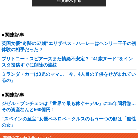
全文表示する
■関連記事
英国女優“奇跡の57歳”エリザベス・ハーレーはヘンリー王子の初
体験の相手だった？
ブリトニー・スピアーズまた情緒不安定？ “41歳ヌード”をイン
スタ投稿すぐに削除の波紋
ミランダ・カーは3児のママ…「今、4人目の子供をせがまれてい
るの」
■関連記事
ジゼル・ブンチェンは「世界で最も稼ぐモデル」に15年間君臨…
その資産なんと560億円！
“スペインの至宝”女優ペネロペ・クルスのもう一つの顔は「魔性
の女」
芸能のアクセスランキング