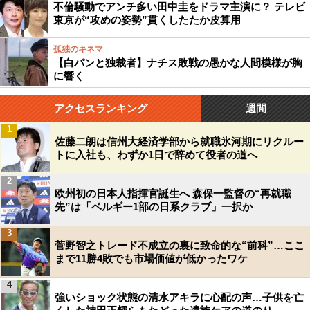
不倫騒動でアンチ多い田中圭をドラマ主演に？ テレビ
東京が“攻めの姿勢”貫くしたたか皮算用
孤独のキネマ
【白パンと独裁者】ナチス敗戦の愚かな人間模様が胸
に響く
アクセスランキング
週間
1
佐藤二朗は信州大経済学部から就職氷河期にリクルー
トに入社も、わずか1日で辞めて役者の道へ
2
欧州初の日本人指揮官誕生へ 森保一監督の“再就職
先”は「ベルギー1部の日系クラブ」一択か
3
菅野智之トレード不成立の裏に致命的な“前科”…ここ
まで11勝4敗でも市場価値が低かったワケ
4
強いショック状態の清水アキラに心配の声…子供を亡