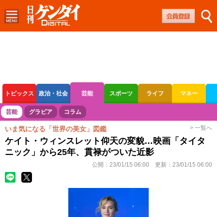
トピックス
政治・社会
芸能
スポーツ
ライフ
マネー
ボートレース
競輪
オートレース
芸能
グラビア
コラム
> 一覧へ
いま気になる「世界の美女」図鑑
ケイト・ウィンスレット仰天の変貌…映画「タイタ
ニック」から25年、貫禄がついた近影
公開：
23/01/15 06:00
更新：
23/01/15 06:00