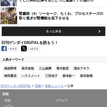
くした神田正輝らもたどった遺族ケアの道のり
5
腎臓病（4）ソーセージ、ちくわ、プロセスチーズの
取り過ぎが腎機能を低下させる
もっとみる
日刊ゲンダイDIGITALを読もう！
6.6万
18.5万
人気キーワード
高校野球
高市首相
三山凌輝
青木歌音
清水アキラ
神田愛花
ハラスメント
三田佳子
萩本欽一
高市政権
日刊ゲンダイDIGITAL
芸能
芸能ニュース
記事
芸能
芸能
グラビア
コラム