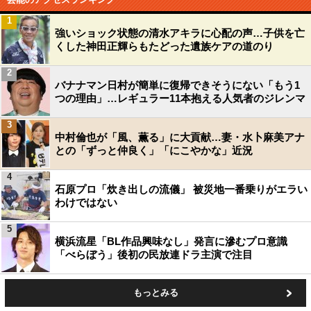
1
強いショック状態の清水アキラに心配の声…子供を亡
くした神田正輝らもたどった遺族ケアの道のり
2
バナナマン日村が簡単に復帰できそうにない「もう1
つの理由」…レギュラー11本抱える人気者のジレンマ
3
中村倫也が「風、薫る」に大貢献…妻・水卜麻美アナ
との「ずっと仲良く」「にこやかな」近況
4
石原プロ「炊き出しの流儀」 被災地一番乗りがエラい
わけではない
5
横浜流星「BL作品興味なし」発言に滲むプロ意識
「べらぼう」後初の民放連ドラ主演で注目
もっとみる