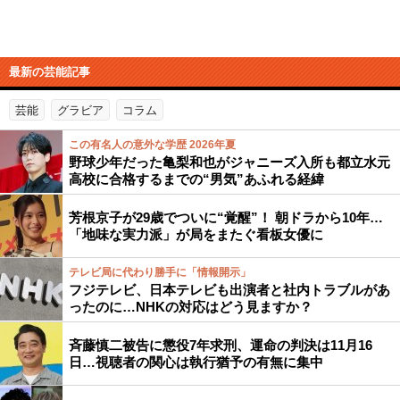
最新の芸能記事
芸能
グラビア
コラム
この有名人の意外な学歴 2026年夏
野球少年だった亀梨和也がジャニーズ入所も都立水元
高校に合格するまでの“男気”あふれる経緯
芳根京子が29歳でついに“覚醒”！ 朝ドラから10年…
「地味な実力派」が局をまたぐ看板女優に
テレビ局に代わり勝手に「情報開示」
フジテレビ、日本テレビも出演者と社内トラブルがあ
ったのに…NHKの対応はどう見ますか？
斉藤慎二被告に懲役7年求刑、運命の判決は11月16
日…視聴者の関心は執行猶予の有無に集中