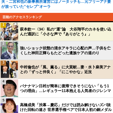
夫・二宮和也の新事務所運営にはノータッチも…元フリーアナ妻
が放っていた“セレブ”オーラ
芸能のアクセスランキング
1
萩本欽一〈34〉私の“運”論 大谷翔平のカネを使い込
んだ通訳に「小さな声で『ありがとう』」
2
強いショック状態の清水アキラに心配の声…子供を亡
くした神田正輝らもたどった遺族ケアの道のり
3
中村倫也が「風、薫る」に大貢献…妻・水卜麻美アナ
との「ずっと仲良く」「にこやかな」近況
4
バナナマン日村が簡単に復帰できそうにない「もう1
つの理由」…レギュラー11本抱える人気者のジレンマ
5
高橋成美「渋幕→慶応」だけでは読み解けないズバ抜
けた回転の速さ 世界選手権ペアで日本人初の銅メダル