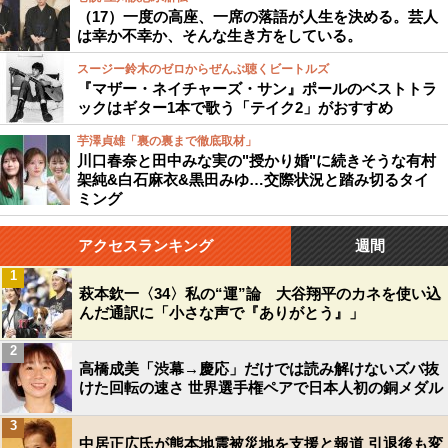
（17）一度の高座、一席の落語が人生を決める。芸人
は幸か不幸か、そんな生き方をしている。
スージー鈴木のゼロからぜんぶ聴くビートルズ
『マザー・ネイチャーズ・サン』ポールのベストトラ
ックはギター1本で歌う「テイク2」がおすすめ
芋澤貞雄「裏の裏まで徹底取材」
川口春奈と田中みな実の"授かり婚"に続きそうな有村
架純&白石麻衣&黒田みゆ…交際状況と踏み切るタイ
ミング
アクセスランキング
週間
1
萩本欽一〈34〉私の“運”論 大谷翔平のカネを使い込
んだ通訳に「小さな声で『ありがとう』」
2
高橋成美「渋幕→慶応」だけでは読み解けないズバ抜
けた回転の速さ 世界選手権ペアで日本人初の銅メダル
3
中居正広氏が熊本地震被災地を支援と報道 引退後も変