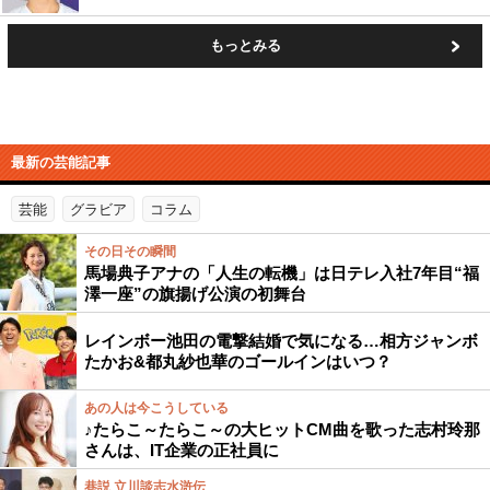
もっとみる
最新の芸能記事
芸能
グラビア
コラム
その日その瞬間
馬場典子アナの「人生の転機」は日テレ入社7年目“福
澤一座”の旗揚げ公演の初舞台
レインボー池田の電撃結婚で気になる…相方ジャンボ
たかお&都丸紗也華のゴールインはいつ？
あの人は今こうしている
♪たらこ～たらこ～の大ヒットCM曲を歌った志村玲那
さんは、IT企業の正社員に
巷説 立川談志水滸伝