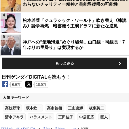
わらないチャリティー精神と芸能界復帰の可能性
4
松本若菜「ジュラシック・ワールド」吹き替え《棒読
み》論争再燃…暗雲漂う主演ドラマに新たな逆風
5
神戸への“聖地帰還”めぐり騒然…山口組・司組長「7
年ぶりの里帰り」は実現するか
もっとみる
日刊ゲンダイDIGITALを読もう！
6.6万
18.5万
人気キーワード
高校野球
萩本欽一
高市首相
三山凌輝
板東英二
清水アキラ
ハラスメント
三田佳子
中居正広
巨人