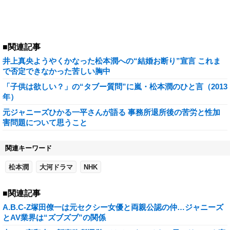
■関連記事
井上真央ようやくかなった松本潤への“結婚お断り”宣言 これま
で否定できなかった苦しい胸中
「子供は欲しい？」の“タブー質問”に嵐・松本潤のひと言（2013
年）
元ジャニーズひかる一平さんが語る 事務所退所後の苦労と性加
害問題について思うこと
関連キーワード
松本潤
大河ドラマ
NHK
■関連記事
A.B.C-Z塚田僚一は元セクシー女優と両親公認の仲…ジャニーズ
とAV業界は“ズブズブ”の関係