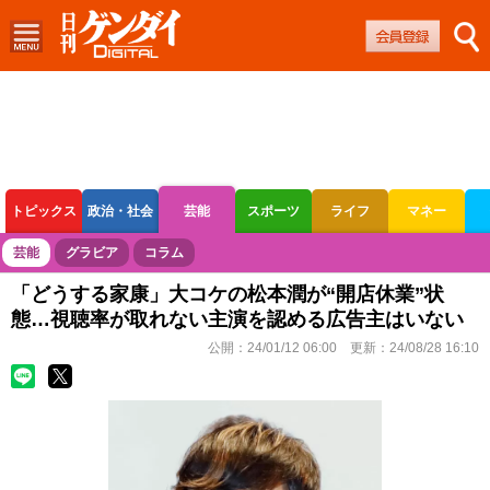
トピックス
政治・社会
芸能
スポーツ
ライフ
マネー
ボートレース
競輪
オートレース
芸能
グラビア
コラム
「どうする家康」大コケの松本潤が“開店休業”状
態…視聴率が取れない主演を認める広告主はいない
公開：
24/01/12 06:00
更新：
24/08/28 16:10