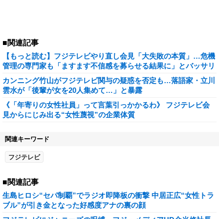
■関連記事
【もっと読む】フジテレビやり直し会見「大失敗の本質」…危機
管理の専門家も「ますます不信感を募らせる結果に」とバッサリ
カンニング竹山がフジテレビ関与の疑惑を否定も…落語家・立川
雲水が「後輩が女を20人集めて…」と暴露
《「年寄りの女性社員」って言葉引っかかるわ》 フジテレビ会
見からにじみ出る“女性蔑視”の企業体質
関連キーワード
フジテレビ
■関連記事
生島ヒロシ“セパ制覇”でラジオ即降板の衝撃 中居正広“女性トラ
ブル”が引き金となった好感度アナの裏の顔