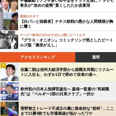
不倫騒動でアンチ多い田中圭をドラマ主演に？ テレビ
東京が“攻めの姿勢”貫くしたたか皮算用
孤独のキネマ
【白パンと独裁者】ナチス敗戦の愚かな人間模様が胸
に響く
スージー鈴木のゼロからぜんぶ聴くビートルズ
『グラス・オニオン』コミックソング然としたビート
ルズ版「微笑がえし」
アクセスランキング
週間
1
佐藤二朗は信州大経済学部から就職氷河期にリクルー
トに入社も、わずか1日で辞めて役者の道へ
2
欧州初の日本人指揮官誕生へ 森保一監督の“再就職
先”は「ベルギー1部の日系クラブ」一択か
3
菅野智之トレード不成立の裏に致命的な“前科”…ここ
まで11勝4敗でも市場価値が低かったワケ