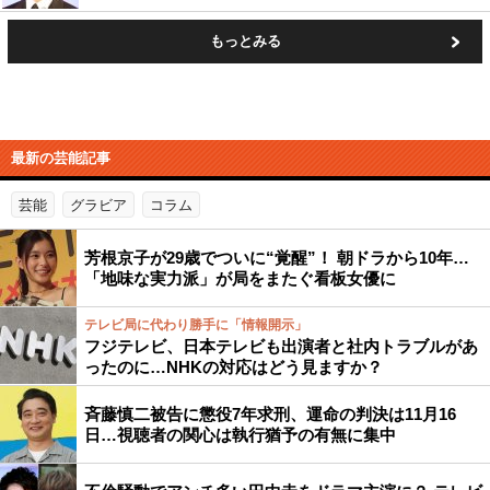
もっとみる
最新の芸能記事
芸能
グラビア
コラム
芳根京子が29歳でついに“覚醒”！ 朝ドラから10年…
「地味な実力派」が局をまたぐ看板女優に
テレビ局に代わり勝手に「情報開示」
フジテレビ、日本テレビも出演者と社内トラブルがあ
ったのに…NHKの対応はどう見ますか？
斉藤慎二被告に懲役7年求刑、運命の判決は11月16
日…視聴者の関心は執行猶予の有無に集中