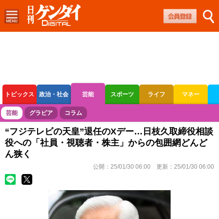
トピックス
政治・社会
芸能
スポーツ
ライフ
マネー
ボートレース
競輪
オートレース
芸能
グラビア
コラム
“フジテレビの天皇”退任のXデー…日枝久取締役相談
役への「社員・視聴者・株主」からの包囲網どんど
ん狭く
公開：
25/01/30 06:00
更新：
25/01/30 06:00