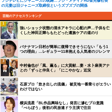
フジテレビにジャニーズの呪縛…フジ・メディアHD金光修社長
の元妻は旧ジャニーズ取締役というズブズブの関係
芸能のアクセスランキング
1
強いショック状態の清水アキラに心配の声…子供を亡
くした神田正輝らもたどった遺族ケアの道のり
2
バナナマン日村が簡単に復帰できそうにない「もう1
つの理由」…レギュラー11本抱える人気者のジレンマ
3
中村倫也が「風、薫る」に大貢献…妻・水卜麻美アナ
との「ずっと仲良く」「にこやかな」近況
4
石原プロ「炊き出しの流儀」 被災地一番乗りがエラい
わけではない
5
横浜流星「BL作品興味なし」発言に滲むプロ意識
「べらぼう」後初の民放連ドラ主演で注目