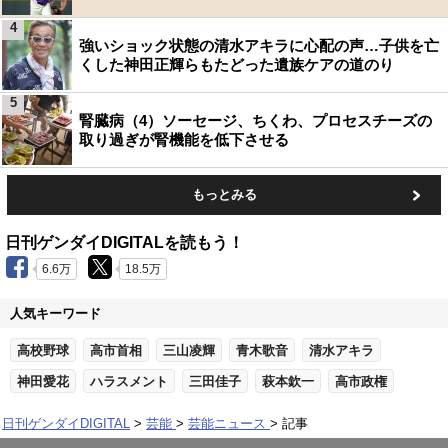
4
強いショック状態の清水アキラに心配の声…子供を亡
くした神田正輝らもたどった遺族ケアの道のり
5
腎臓病（4）ソーセージ、ちくわ、プロセスチーズの
取り過ぎが腎機能を低下させる
もっとみる
日刊ゲンダイDIGITALを読もう！
6.6万
18.5万
人気キーワード
高校野球
高市首相
三山凌輝
青木歌音
清水アキラ
神田愛花
ハラスメント
三田佳子
萩本欽一
高市政権
日刊ゲンダイDIGITAL
芸能
芸能ニュース
記事