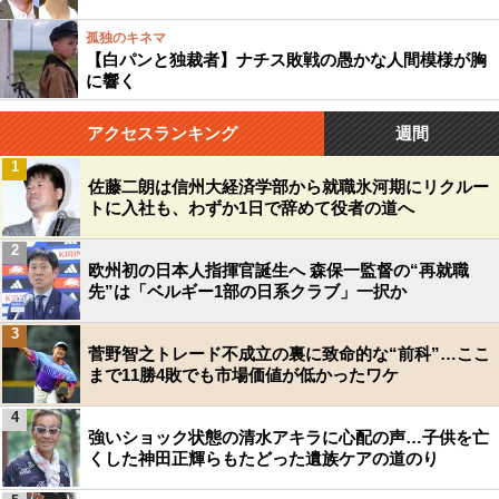
孤独のキネマ
【白パンと独裁者】ナチス敗戦の愚かな人間模様が胸
に響く
アクセスランキング
週間
1
佐藤二朗は信州大経済学部から就職氷河期にリクルー
トに入社も、わずか1日で辞めて役者の道へ
2
欧州初の日本人指揮官誕生へ 森保一監督の“再就職
先”は「ベルギー1部の日系クラブ」一択か
3
菅野智之トレード不成立の裏に致命的な“前科”…ここ
まで11勝4敗でも市場価値が低かったワケ
4
強いショック状態の清水アキラに心配の声…子供を亡
くした神田正輝らもたどった遺族ケアの道のり