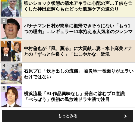
強いショック状態の清水アキラに心配の声…子供を亡
くした神田正輝らもたどった遺族ケアの道のり
2
バナナマン日村が簡単に復帰できそうにない「もう1
つの理由」…レギュラー11本抱える人気者のジレンマ
3
中村倫也が「風、薫る」に大貢献…妻・水卜麻美アナ
との「ずっと仲良く」「にこやかな」近況
4
石原プロ「炊き出しの流儀」 被災地一番乗りがエラい
わけではない
5
横浜流星「BL作品興味なし」発言に滲むプロ意識
「べらぼう」後初の民放連ドラ主演で注目
もっとみる