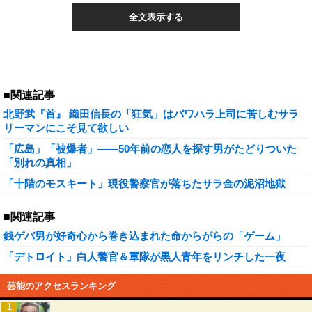
全文表示する
■関連記事
北野武『首』 織田信長の「狂気」はパワハラ上司に苦しむサラ
リーマンにこそ見て欲しい
「広島」「被爆者」――50年前の恋人を探す男がたどりついた
「別れの真相」
「十階のモスキート」現役警察官が落ちたサラ金の泥沼地獄
■関連記事
銭ゲバ男が好奇心から巻き込まれた命からがらの「ゲーム」
「デトロイト」白人警官＆軍隊が黒人青年をリンチした一夜
芸能のアクセスランキング
1