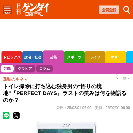
トピックス
政治・社会
芸能
スポーツ
ライフ
マネー
ボートレース
競輪
オートレース
芸能
グラビア
コラム
> 一覧へ
孤独のキネマ
トイレ掃除に打ち込む独身男の“悟りの境
地”『PERFECT DAYS』ラストの笑みは何を物語る
のか？
公開：
25/02/01 06:00
更新：
25/02/01 06:00