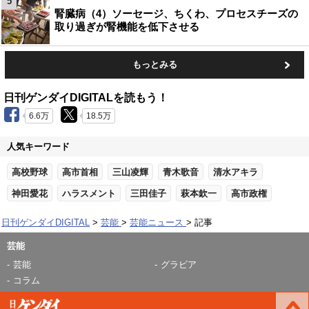
5
腎臓病（4）ソーセージ、ちくわ、プロセスチーズの
取り過ぎが腎機能を低下させる
もっとみる
日刊ゲンダイDIGITALを読もう！
6.6万
18.5万
人気キーワード
高校野球
高市首相
三山凌輝
青木歌音
清水アキラ
神田愛花
ハラスメント
三田佳子
萩本欽一
高市政権
日刊ゲンダイDIGITAL
芸能
芸能ニュース
記事
芸能
芸能
グラビア
コラム