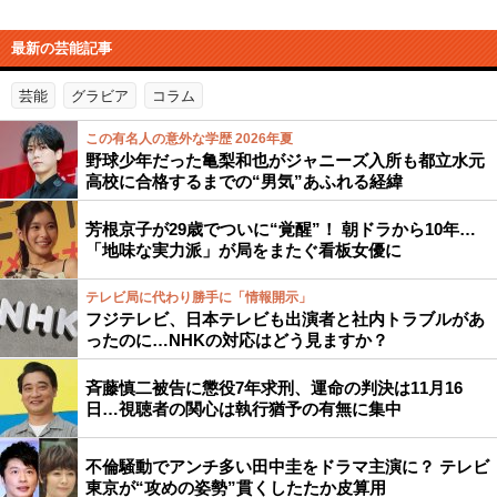
最新の芸能記事
芸能
グラビア
コラム
この有名人の意外な学歴 2026年夏
野球少年だった亀梨和也がジャニーズ入所も都立水元
高校に合格するまでの“男気”あふれる経緯
芳根京子が29歳でついに“覚醒”！ 朝ドラから10年…
「地味な実力派」が局をまたぐ看板女優に
テレビ局に代わり勝手に「情報開示」
フジテレビ、日本テレビも出演者と社内トラブルがあ
ったのに…NHKの対応はどう見ますか？
斉藤慎二被告に懲役7年求刑、運命の判決は11月16
日…視聴者の関心は執行猶予の有無に集中
不倫騒動でアンチ多い田中圭をドラマ主演に？ テレビ
東京が“攻めの姿勢”貫くしたたか皮算用