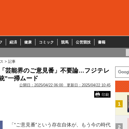
フ
経済
健康
コミック
競馬
公営競技
書籍
ス
記事
ら「芸能界のご意見番」不要論…フジテレ
統”一掃ムード
公開日：
2025/04/22 06:00
更新日：
2025/04/22 10:45
印刷
1
「“ご意見番”という存在自体が、もう今の時代
2