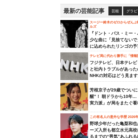
最新の芸能記事
芸能
グラビ
スージー鈴木のゼロからぜんぶ
ルズ
『ドント・パス・ミー・
少な曲に「見捨てないで
に込められたリンゴの予
テレビ局に代わり勝手に「情報
フジテレビ、日本テレビ
と社内トラブルがあった
NHKの対応はどう見ま
芳根京子が29歳でついに
醒”！ 朝ドラから10年
実力派」が局をまたぐ看
この有名人の意外な学歴 2026
野球少年だった亀梨和也
ーズ入所も都立水元高校
るまでの“男気”あふれる