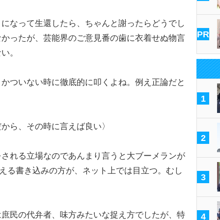
きになって生還したら、ちゃんと謝ったらどうでし
PR
なかったが、芸能界のご意見番の歯に衣着せぬ物言
ない。
、かついない時に徹底的に叩くよね。例え正論だと
1
だから、その時に言えば良い〉
2
をされる立場なのであんまり言うと大ブーメランが
唱える書き込みの方が、ネット上では目立つ。むし
3
は庶民の代弁者、味方みたいな捉え方でしたが、特
4