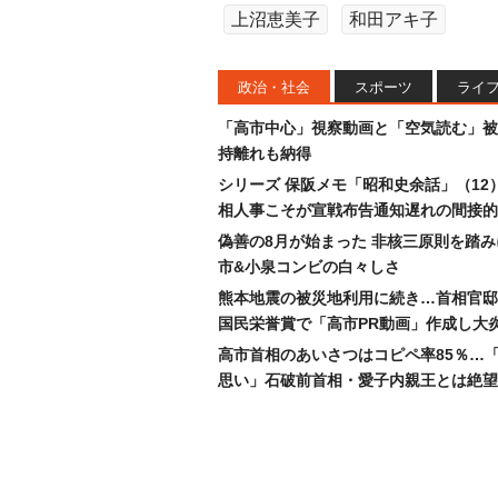
上沼恵美子
和田アキ子
政治・社会
スポーツ
ライ
「高市中心」視察動画と「空気読む」被
持離れも納得
シリーズ 保阪メモ「昭和史余話」（12
相人事こそが宣戦布告通知遅れの間接的
偽善の8月が始まった 非核三原則を踏
市&小泉コンビの白々しさ
熊本地震の被災地利用に続き…首相官邸
国民栄誉賞で「高市PR動画」作成し大
高市首相のあいさつはコピペ率85％…
思い」石破前首相・愛子内親王とは絶望