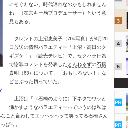
にそぐわない、時代遅れなのかもしれません
ね」（在京キー局プロデューサー）という意
3
見もある。
タレントの
上沼恵美子
（70=写真）が4月20
4
日放送の情報バラエティー「上沼・高田のク
ギズケ！」（読売テレビ）で、セクハラ行為
で謝罪コメントを発表した
とんねるず
の
石橋
5
貴明
（63）について、「おもしろない！」な
どとぶった切っていた。
が
上沼は「（石橋のように）下ネタでワッと
PR
沸かすようなバラエティーっていうのは私は
いなこと言わしてエッヘッヘッて笑ってる石橋さん
きっぱり。
PR