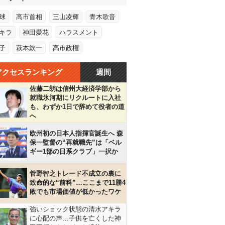
球
高市首相
三山凌輝
青木歌音
キラ
神田愛花
ハラスメント
子
萩本欽一
高市政権
アクセスランキング
週間
佐藤二朗は信州大経済学部から
就職氷河期にリクルートに入社
も、わずか1日で辞めて役者の道
へ
欧州初の日本人指揮官誕生へ 森
保一監督の“再就職先”は「ベル
ギー1部の日系クラブ」一択か
菅野智之トレード不成立の裏に
致命的な“前科”…ここまで11勝4
敗でも市場価値が低かったワケ
強いショック状態の清水アキラ
に心配の声…子供を亡くした神