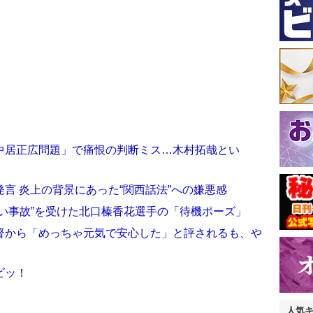
中居正広問題」で痛恨の判断ミス…木村拓哉とい
言 炎上の背景にあった“関西話法”への嫌悪感
い事故”を受けた北口榛香花選手の「待機ポーズ」
督から「めっちゃ元気で安心した」と評されるも、や
ビッ！
人気