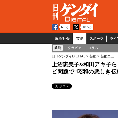
6.6万
18.5万
政治/社会
芸能
スポーツ
ライ
芸能
グラビア
コラム
日刊ゲンダイDIGITAL
芸能
芸能ニュー
上沼恵美子&和田アキ子
ビ問題で“昭和の悪しき伝