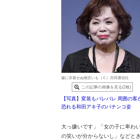
歯に衣着せぬ物言いも（Ｃ）共同通信社
この記事の画像を見る(2枚)
【写真】変装もバレバレ 周囲の客
恐れる和田アキ子のパチンコ姿
大っ嫌いです」「女の子に卑わ
の笑いが分からないし」などと