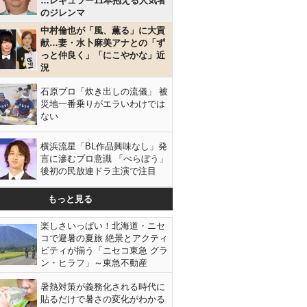
…レギュラー11本抱える人気者
のジレンマ
中村倫也が「風、薫る」に大貢
献…妻・水卜麻美アナとの「ず
っと仲良く」「にこやかな」近
況
石原プロ「炊き出しの流儀」 被
災地一番乗りがエラいわけでは
ない
横浜流星「BL作品興味なし」発
言に滲むプロ意識 「べらぼう」
後初の民放連ドラ主演で注目
もっと見る
楽しさいっぱい！北海道・ニセ
コで避暑の夏旅 絶景とアクティ
ビティが揃う「ニセコ東急 グラ
ン・ヒラフ」～東急不動産
暑熱対策が義務化される時代に
貼るだけで暑さの変化がわかる