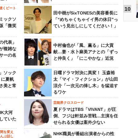
10
聴くビート
田中樹がSixTONESの美容番長に
ミックソ
「“めちゃくちゃイイ男の休日”っ
版「微笑
ていう見出しにしてください！」
の代表」
中村倫也が「風、薫る」に大貢
が複雑な
献…妻・水卜麻美アナとの「ずっ
サーの名
と仲良く」「にこやかな」近況
」ソック
日曜ドラマ対決に異変！ 玉森裕
』に夏帆
太「マイ・フィクション」が山田
さ美と常
涼介「一次元の挿し木」を猛追す
るワケ
芸能界クロスロード
ビ
夏ドラマはTBS「VIVANT」が圧
HK大河
倒、フジは軒並み苦戦…主演を任
していた
せられる女優は案外少ない
の間を変え
NHK職員が番組出演者からの性
～んぶ話し