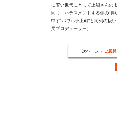
に若い世代にとって上沼さんの
同じ、
ハラスメント
する側の“偉
申す“パワハラ上司”と同列の扱
局プロデューサー）
次ページ→
ご意見