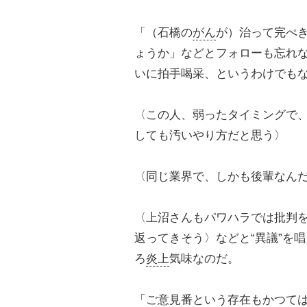
「（石橋の
がん
が）治って完ぺ
ょうか」などとフォローも忘れ
いに拍手喝采、というわけでも
〈この人、弱ったタイミングで
しても汚いやり方だと思う〉
〈同じ業界で、しかも後輩なん
〈上沼さんもパワハラでは批判
返ってきそう〉などと“異議”を
ろ
炎上
気味なのだ。
「ご意見番という存在もかつて