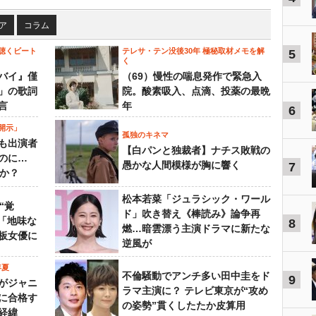
ア
コラム
聴くビート
テレサ・テン没後30年 極秘取材メモを解
5
く
バイ』僅
（69）慢性の喘息発作で緊急入
」の歌詞
院。酸素吸入、点滴、投薬の最晩
言
年
6
開示」
孤独のキネマ
も出演者
【白パンと独裁者】ナチス敗戦の
のに…
愚かな人間模様が胸に響く
7
すか？
松本若菜「ジュラシック・ワール
“覚
ド」吹き替え《棒読み》論争再
…「地味な
8
燃…暗雲漂う主演ドラマに新たな
板女優に
逆風が
年夏
不倫騒動でアンチ多い田中圭をド
9
がジャニ
ラマ主演に？ テレビ東京が“攻め
に合格す
の姿勢”貫くしたたか皮算用
経緯