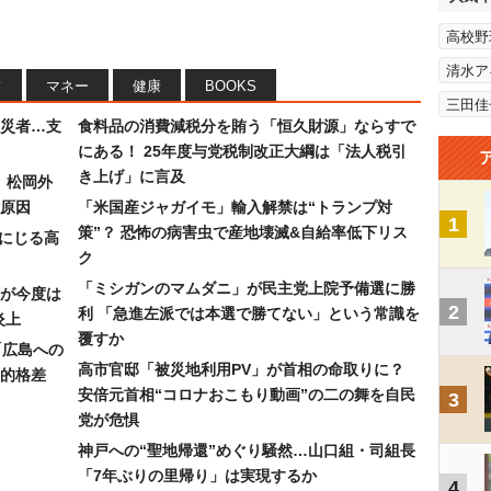
高校野
清水ア
フ
マネー
健康
BOOKS
三田佳
災者…支
食料品の消費減税分を賄う「恒久財源」ならすで
にある！ 25年度与党税制改正大綱は「法人税引
き上げ」に言及
）松岡外
原因
「米国産ジャガイモ」輸入解禁は“トランプ対
1
策”？ 恐怖の病害虫で産地壊滅&自給率低下リス
みにじる高
ク
「ミシガンのマムダニ」が民主党上院予備選に勝
が今度は
2
利 「急進左派では本選で勝てない」という常識を
炎上
覆すか
「広島への
高市官邸「被災地利用PV」が首相の命取りに？
的格差
安倍元首相“コロナおこもり動画”の二の舞を自民
3
党が危惧
神戸への“聖地帰還”めぐり騒然…山口組・司組長
「7年ぶりの里帰り」は実現するか
4