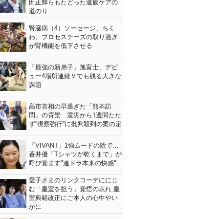
田正輝らもたどった遺族ケアの
道のり
腎臓病（4）ソーセージ、ちく
わ、プロセスチーズの取り過ぎ
が腎機能を低下させる
「最強の新弟子」旭富士、デビ
ュー4場所連続Ｖでも残る大きな
課題
高市首相の早過ぎた「熊本訪
問」の背景…震災から1週間たた
ず“視察強行”に批判殺到の案の定
「VIVANT」1強ムードの陰で…
蒼井優「Tシャツが乾くまで」が
呼び覚ます"連ドラ本来の快感"
愛子さまのリンクコーデににじ
む「皇室を担う」覚悟の表れ 皇
室典範改正にご本人の心中やい
かに