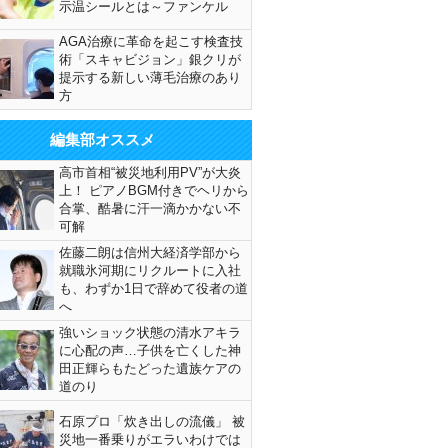
示温シールとは～ファンケル
AGA治療に革命を起こす検査技
術「スキャビジョン」銀クリが
提示する新しい薄毛治療のあり
方
編集部オススメ
高市首相“被災地利用PV”が大炎
上！ ピアノBGM付きでヘリから
合掌、酷暑に汗一滴かかない不
可解
佐藤二朗は信州大経済学部から
就職氷河期にリクルートに入社
も、わずか1日で辞めて役者の道
へ
強いショック状態の清水アキラ
に心配の声…子供を亡くした神
田正輝らもたどった遺族ケアの
道のり
石原プロ「炊き出しの流儀」 被
災地一番乗りがエラいわけでは