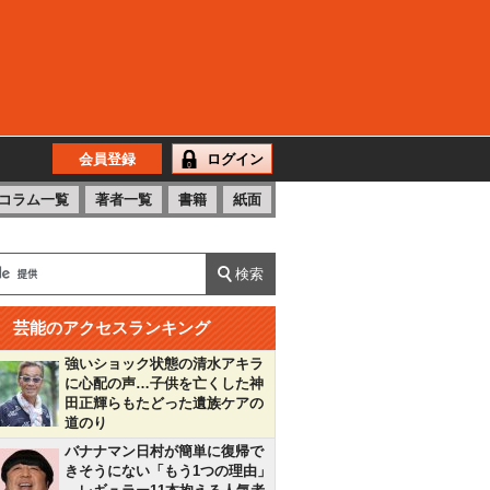
会員登録
ログイン
コラム一覧
著者一覧
書籍
紙面
芸能のアクセスランキング
強いショック状態の清水アキラ
に心配の声…子供を亡くした神
田正輝らもたどった遺族ケアの
道のり
バナナマン日村が簡単に復帰で
きそうにない「もう1つの理由」