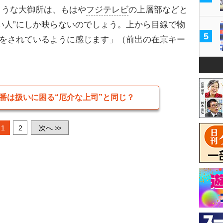
ような大御所は、もはや
フジテレビ
の上層部などと
い人”にしか映らないのでしょう。上から目線で物
5
いをされているように感じます」（前出の在京キー
番は扱いに困る“厄介な上司”と同じ？
1
2
次へ
>>