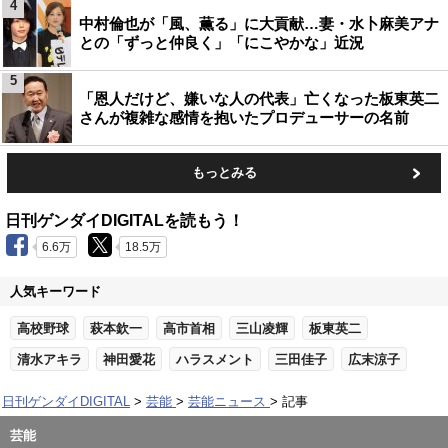
4
中村倫也が「風、薫る」に大貢献…妻・水卜麻美アナ
との「ずっと仲良く」「にこやかな」近況
5
「恩人だけど、嫌いな人の代表」亡くなった板東英二
さんが複雑な感情を抱いたプロデューサーの名前
もっとみる
日刊ゲンダイDIGITALを読もう！
6.6万
18.5万
人気キーワード
高校野球
萩本欽一
高市首相
三山凌輝
板東英二
清水アキラ
神田愛花
ハラスメント
三田佳子
広末涼子
日刊ゲンダイDIGITAL
芸能
芸能ニュース
記事
芸能