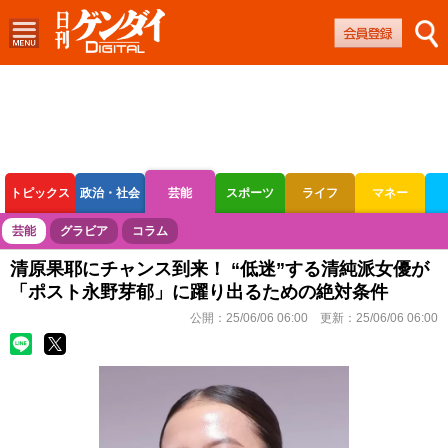
トピックス
政治・社会
芸能
スポーツ
ライフ
マネー
ボートレース
競輪
オートレース
芸能
グラビア
コラム
清原果耶にチャンス到来！ “低迷”する清純派女優が
「ポスト永野芽郁」に躍り出るための絶対条件
公開：
25/06/06 06:00
更新：
25/06/06 06:00