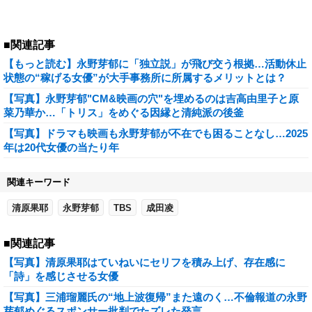
■関連記事
【もっと読む】永野芽郁に「独立説」が飛び交う根拠…活動休止
状態の“稼げる女優”が大手事務所に所属するメリットとは？
【写真】永野芽郁"CM&映画の穴"を埋めるのは吉高由里子と原
菜乃華か…「トリス」をめぐる因縁と清純派の後釜
【写真】ドラマも映画も永野芽郁が不在でも困ることなし…2025
年は20代女優の当たり年
関連キーワード
清原果耶
永野芽郁
TBS
成田凌
■関連記事
【写真】清原果耶はていねいにセリフを積み上げ、存在感に
「詩」を感じさせる女優
【写真】三浦瑠麗氏の“地上波復帰”また遠のく…不倫報道の永野
芽郁めぐるスポンサー批判でたズレた発言