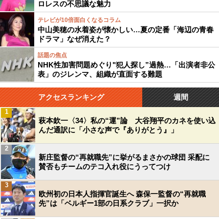
ロレスの不思議な魅力
テレビが10倍面白くなるコラム
中山美穂の水着姿が懐かしい…夏の定番「海辺の青春
ドラマ」なぜ消えた？
話題の焦点
NHK性加害問題めぐり"犯人探し”過熱…「出演者非公
表」のジレンマ、組織が直面する難題
アクセスランキング
週間
1
萩本欽一〈34〉私の“運”論 大谷翔平のカネを使い込
んだ通訳に「小さな声で『ありがとう』」
2
新庄監督の“再就職先”に挙がるまさかの球団 采配に
賛否もチームのテコ入れ役にうってつけ
3
欧州初の日本人指揮官誕生へ 森保一監督の“再就職
先”は「ベルギー1部の日系クラブ」一択か