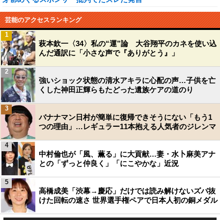
芸能のアクセスランキング
1
萩本欽一〈34〉私の“運”論 大谷翔平のカネを使い込
んだ通訳に「小さな声で『ありがとう』」
2
強いショック状態の清水アキラに心配の声…子供を亡
くした神田正輝らもたどった遺族ケアの道のり
3
バナナマン日村が簡単に復帰できそうにない「もう1
つの理由」…レギュラー11本抱える人気者のジレンマ
4
中村倫也が「風、薫る」に大貢献…妻・水卜麻美アナ
との「ずっと仲良く」「にこやかな」近況
5
高橋成美「渋幕→慶応」だけでは読み解けないズバ抜
けた回転の速さ 世界選手権ペアで日本人初の銅メダル