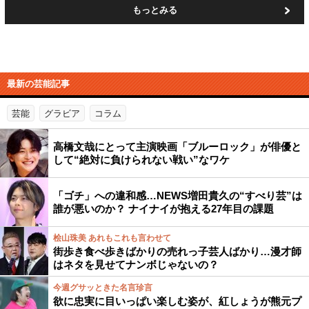
もっとみる
最新の芸能記事
芸能
グラビア
コラム
高橋文哉にとって主演映画「ブルーロック」が俳優と
して“絶対に負けられない戦い”なワケ
「ゴチ」への違和感…NEWS増田貴久の“すべり芸”は
誰が悪いのか？ ナイナイが抱える27年目の課題
桧山珠美 あれもこれも言わせて
街歩き食べ歩きばかりの売れっ子芸人ばかり…漫才師
はネタを見せてナンボじゃないの？
今週グサッときた名言珍言
欲に忠実に目いっぱい楽しむ姿が、紅しょうが熊元プ