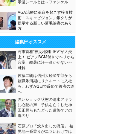
示温シールとは～ファンケル
AGA治療に革命を起こす検査技
術「スキャビジョン」銀クリが
提示する新しい薄毛治療のあり
方
編集部オススメ
高市首相“被災地利用PV”が大炎
上！ ピアノBGM付きでヘリから
合掌、酷暑に汗一滴かかない不
可解
佐藤二朗は信州大経済学部から
就職氷河期にリクルートに入社
も、わずか1日で辞めて役者の道
へ
強いショック状態の清水アキラ
に心配の声…子供を亡くした神
田正輝らもたどった遺族ケアの
道のり
石原プロ「炊き出しの流儀」 被
災地一番乗りがエラいわけでは