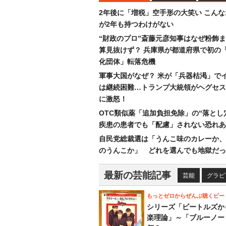
2年後に「増税」空手形の大笑い こん
が2年も持つわけがない
“財政のプロ”斎藤元彦知事はなぜ粉飾
算見抜けず？ 兵庫県が都道府県で初の
化団体」転落危機
軍事大国がなぜ？ 米が「兵器枯渇」で
は継続困難…トランプ大統領がヘグセス
に激怒！
OTC類似薬「追加負担免除」の“落とし
疾患の患者でも「配慮」されない恐れあ
自民党総裁選は「うんこ味のカレーか、
のうんこか」 どれを選んでも地獄だっ
最新の芸能記事
芸能
グラビ
もっとゼロからぜんぶ聴くビー
シリーズ「ビートルズか
楽理論」～「ブルーノー