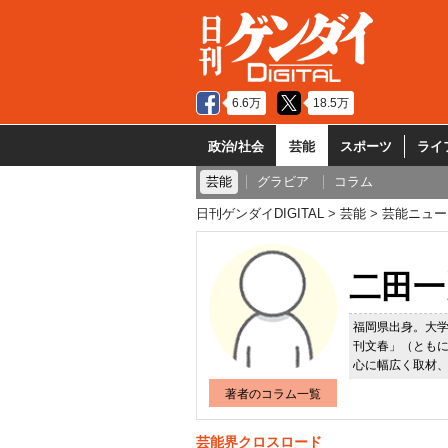
6.6万
18.5万
政治/社会
芸能
スポーツ
ライ
芸能
グラビア
コラム
日刊ゲンダイDIGITAL
芸能
芸能ニュー
二田一
福岡県出身。大
刊文春」（とも
心に幅広く取材
著者のコラム一覧
芸能界クロスロード