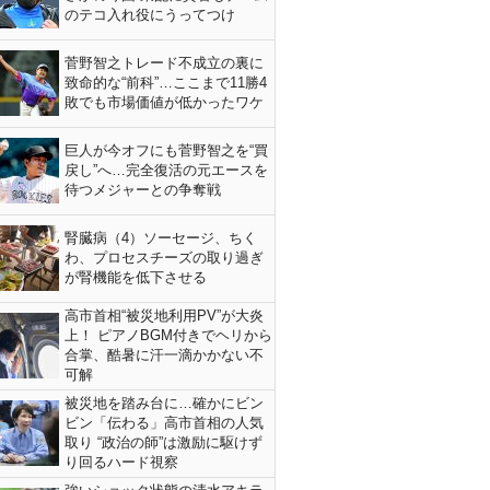
のテコ入れ役にうってつけ
菅野智之トレード不成立の裏に
致命的な“前科”…ここまで11勝4
敗でも市場価値が低かったワケ
巨人が今オフにも菅野智之を“買
戻し”へ…完全復活の元エースを
待つメジャーとの争奪戦
腎臓病（4）ソーセージ、ちく
わ、プロセスチーズの取り過ぎ
が腎機能を低下させる
高市首相“被災地利用PV”が大炎
上！ ピアノBGM付きでヘリから
合掌、酷暑に汗一滴かかない不
可解
被災地を踏み台に…確かにビン
ビン「伝わる」高市首相の人気
取り “政治の師”は激励に駆けず
り回るハード視察