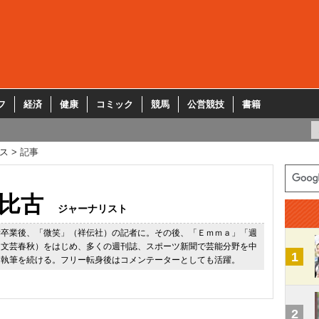
フ
経済
健康
コミック
競馬
公営競技
書籍
ス
記事
比古
ジャーナリスト
学卒業後、「微笑」（祥伝社）の記者に。その後、「Ｅｍｍａ」「週
に文芸春秋）をはじめ、多くの週刊誌、スポーツ新聞で芸能分野を中
1
、執筆を続ける。フリー転身後はコメンテーターとしても活躍。
2