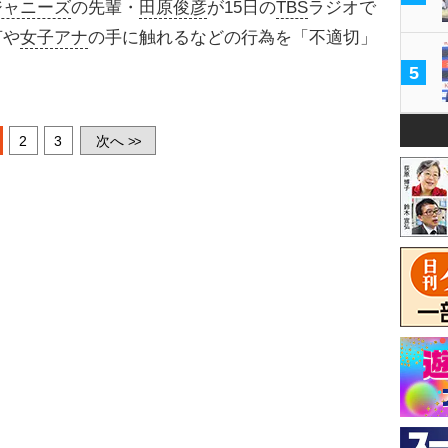
ジャニーズ
の先輩・
田原俊彦
が15日の
TBS
ラジオで
言や
女子アナ
の手に触れるなどの行為を「不適切」
5
2
3
次へ
>>