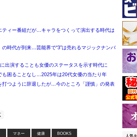
エティー番組だが…キャラをつくって演出する時代は
の時代が到来…芸能界で“3”は売れるマジックナンバ
」に出演することも女優のステータスを示す時代に
も困ることなし…2025年は20代女優の当たり年
を打つように辞退したが…今のところ「謹慎」の発表
広
フ
マネー
健康
BOOKS
人気