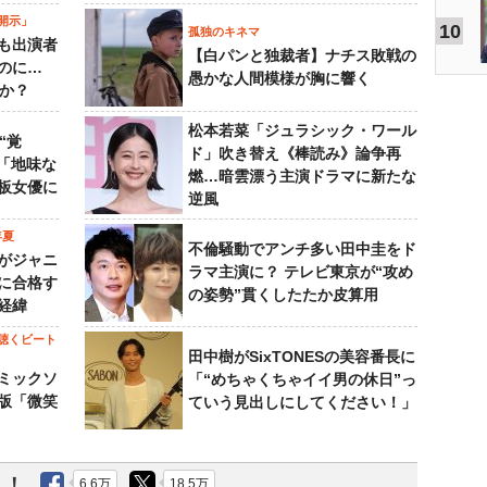
開示」
10
孤独のキネマ
も出演者
【白パンと独裁者】ナチス敗戦の
のに…
愚かな人間模様が胸に響く
すか？
松本若菜「ジュラシック・ワール
“覚
ド」吹き替え《棒読み》論争再
…「地味な
燃…暗雲漂う主演ドラマに新たな
板女優に
逆風
年夏
不倫騒動でアンチ多い田中圭をド
がジャニ
ラマ主演に？ テレビ東京が“攻め
に合格す
の姿勢”貫くしたたか皮算用
経緯
聴くビート
田中樹がSixTONESの美容番長に
ミックソ
「“めちゃくちゃイイ男の休日”っ
版「微笑
ていう見出しにしてください！」
う！
6.6万
18.5万