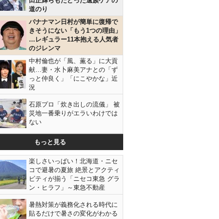
田正輝らもたどった遺族ケアの
道のり
バナナマン日村が簡単に復帰で
きそうにない「もう1つの理由」
…レギュラー11本抱える人気者
のジレンマ
中村倫也が「風、薫る」に大貢
献…妻・水卜麻美アナとの「ず
っと仲良く」「にこやかな」近
況
石原プロ「炊き出しの流儀」 被
災地一番乗りがエラいわけでは
ない
もっと見る
楽しさいっぱい！北海道・ニセ
コで避暑の夏旅 絶景とアクティ
ビティが揃う「ニセコ東急 グラ
ン・ヒラフ」～東急不動産
暑熱対策が義務化される時代に
貼るだけで暑さの変化がわかる