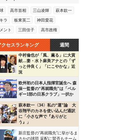
球
高市首相
三山凌輝
萩本欽一
キラ
板東英二
神田愛花
メント
三田佳子
高市政権
アクセスランキング
週間
中村倫也が「風、薫る」に大貢
献…妻・水卜麻美アナとの「ず
っと仲良く」「にこやかな」近
況
欧州初の日本人指揮官誕生へ 森
保一監督の“再就職先”は「ベル
ギー1部の日系クラブ」一択か
萩本欽一〈34〉私の“運”論 大
谷翔平のカネを使い込んだ通訳
に「小さな声で『ありがと
う』」
新庄監督の“再就職先”に挙がるま
さかの球団 采配に賛否もチーム