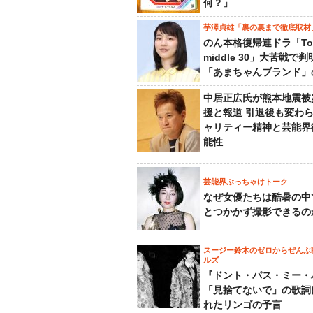
何？」
芋澤貞雄「裏の裏まで徹底取材
のん本格復帰連ドラ「To
middle 30」大苦戦で
「あまちゃんブランド」
中居正広氏が熊本地震被
援と報道 引退後も変わ
ャリティー精神と芸能界
能性
芸能界ぶっちゃけトーク
なぜ女優たちは酷暑の中
とつかかず撮影できるの
スージー鈴木のゼロからぜんぶ
ルズ
『ドント・パス・ミー・
「見捨てないで」の歌詞
れたリンゴの予言