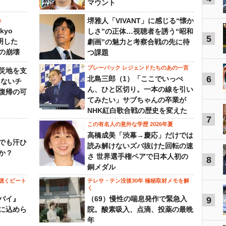
マウント
」
堺雅人「VIVANT」に感じる“懐か
kyo
しさ”の正体…視聴者を誘う“昭和
5
判明した
劇画”の魅力と考察合戦の先に待
の崩壊
つ課題
プレーバック レジェンドたちのあの一言
災地を支
6
北島三郎（1）「ここでいっぺ
らないチ
ん、ひと区切り。一本の線を引い
復帰の可
てみたい」サブちゃんの卒業が
NHK紅白歌合戦の歴史を変えた
7
この有名人の意外な学歴 2026年夏
高橋成美「渋幕→慶応」だけでは
でも汗ひ
読み解けないズバ抜けた回転の速
か？
さ 世界選手権ペアで日本人初の
8
銅メダル
聴くビート
テレサ・テン没後30年 極秘取材メモを解
く
バイ』
（69）慢性の喘息発作で緊急入
9
に込めら
院。酸素吸入、点滴、投薬の最晩
年