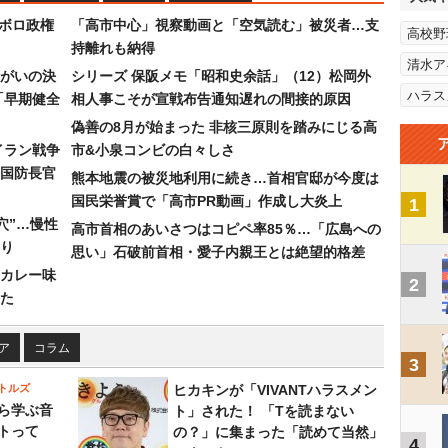
なボロ政権
「高市中心」視察動画と「空気読む」被災者…支
高校野
持離れも納得
清水ア
まがいの決
シリーズ 保阪メモ「昭和史余話」（12）松岡外
ハラス
「早期健全
相人事こそが宣戦布告通知遅れの間接的原因
偽善の8月が始まった 非核三原則を踏みにじる高
イラン戦争
市&小泉コンビの白々しさ
国防長官
熊本地震の被災地利用に続き…首相官邸が今度は
国民栄誉賞で「高市PR動画」作成し大炎上
1
穴”…慢性
高市首相のあいさつはコピペ率85％…「広島への
り
思い」石破前首相・愛子内親王とは絶望的格差
カレー味
2
た
ア
コラム
3
トルズ
ヒカキンが「VIVANTハラスメン
ら学ぶ音
ト」された！ 「Tを読まない
トって
の？」に集まった「読めて当然」
4