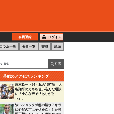
会員登録
ログイン
コラム一覧
著者一覧
書籍
紙面
芸能のアクセスランキング
萩本欽一〈34〉私の“運”論 大
谷翔平のカネを使い込んだ通訳
に「小さな声で『ありがと
う』」
強いショック状態の清水アキラ
に心配の声…子供を亡くした神