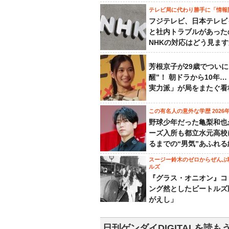
テレビ局に代わり勝手に「情報
フジテレビ、日本テレビ
と社内トラブルがあった
NHKの対応はどう見ま
芳根京子が29歳でついに
醒”！ 朝ドラから10年
実力派」が局をまたぐ看
この有名人の意外な学歴 2026
野球少年だった亀梨和也
ーズ入所も都立水元高校
るまでの“男気”あふれる
スージー鈴木のゼロからぜんぶ
ルズ
『グラス・オニオン』コ
ング然としたビートルズ
がえし」
日刊ゲンダイDIGITALを読も