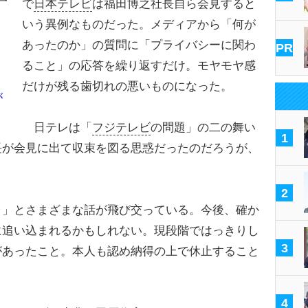
で
日本テレビ
は福田博之社長自ら会見すると
いう異例なものだった。メディアから「何が
あったのか」の質問に「プライバシーに関わ
PR
ること」の応答を繰り返すだけ。モヤモヤ感
だけが残る歯切れの悪いものになった。
が
日テレは「
フジテレビ
の問題」の二の舞い
1
長が会見に出て収束を図る思惑だったのだろうが、
2
」とさまざまな話が飛び交っている。今後、確か
に追い込まれるかもしれない。現段階ではっきりし
3
があったこと。本人も認め納得の上で休止すること
4