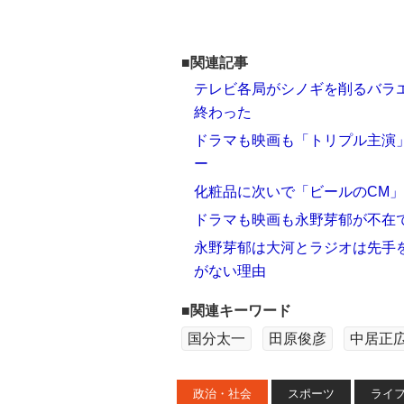
■関連記事
テレビ各局がシノギを削るバラ
終わった
ドラマも映画も「トリプル主演」
ー
化粧品に次いで「ビールのCM
ドラマも映画も永野芽郁が不在で
永野芽郁は大河とラジオは先手
がない理由
■関連キーワード
国分太一
田原俊彦
中居正
政治・社会
スポーツ
ライ