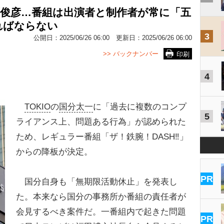
原俊彦…番組は出演者と制作者が常に「五
ればならない
3
公開日：
2025/06/26 06:00
更新日：
2025/06/26 06:00
>> バックナンバー
印刷
4
TOKIO
の
国分太一
に「過去に複数のコンプ
5
ライアンス上、問題ある行為」が認められた
ため、レギュラー番組「ザ！鉄腕！DASH‼」
からの降板が決定。
PR
国分自身も「無期限活動休止」を発表し
た。本来なら国分の事務所か番組の責任者が
会見するべき案件だ。一番組内で起きた問題
PR