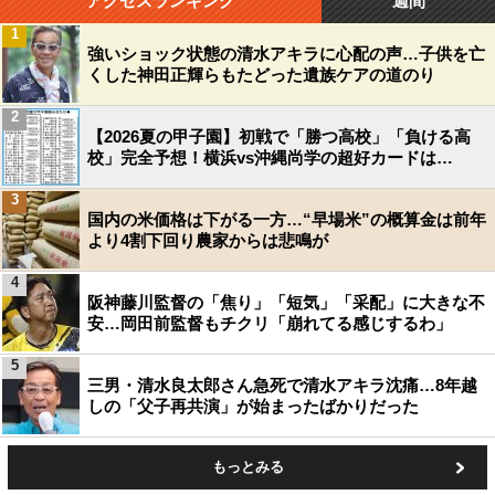
アクセスランキング
週間
1
強いショック状態の清水アキラに心配の声…子供を亡
くした神田正輝らもたどった遺族ケアの道のり
2
【2026夏の甲子園】初戦で「勝つ高校」「負ける高
校」完全予想！横浜vs沖縄尚学の超好カードは…
3
国内の米価格は下がる一方…“早場米”の概算金は前年
より4割下回り農家からは悲鳴が
4
阪神藤川監督の「焦り」「短気」「采配」に大きな不
安…岡田前監督もチクリ「崩れてる感じするわ」
5
三男・清水良太郎さん急死で清水アキラ沈痛…8年越
しの「父子再共演」が始まったばかりだった
もっとみる