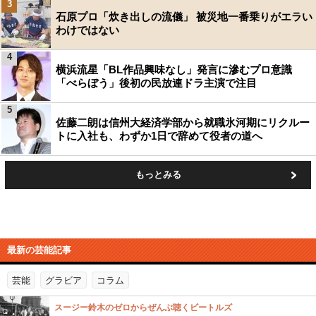
3
石原プロ「炊き出しの流儀」 被災地一番乗りがエラい
わけではない
4
横浜流星「BL作品興味なし」発言に滲むプロ意識
「べらぼう」後初の民放連ドラ主演で注目
5
佐藤二朗は信州大経済学部から就職氷河期にリクルー
トに入社も、わずか1日で辞めて役者の道へ
もっとみる
最新の芸能記事
芸能
グラビア
コラム
スージー鈴木のゼロからぜんぶ聴くビートルズ