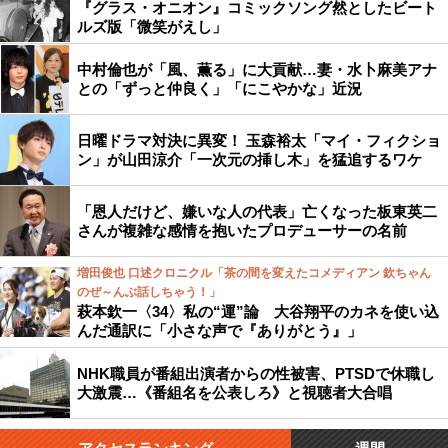
『グラス・オニオン』コミックソング然としたビート
ルズ版「微笑がえし」
中村倫也が「風、薫る」に大貢献…妻・水卜麻美アナ
との「ずっと仲良く」「にこやかな」近況
日曜ドラマ対決に異変！ 玉森裕太「マイ・フィクショ
ン」が山田涼介「一次元の挿し木」を猛追するワケ
「恩人だけど、嫌いな人の代表」亡くなった板東英二
さんが複雑な感情を抱いたプロデューサーの名前
増田俊也 口述クロニクル「茶の間を変えたコメディアン 欽ちゃん
のぜ～んぶ話しちゃう！」
萩本欽一〈34〉私の“運”論 大谷翔平のカネを使い込
んだ通訳に「小さな声で『ありがとう』」
NHK職員が番組出演者からの性被害、PTSDで休職し
大激震…《番組名を公表しろ》と視聴者大合唱