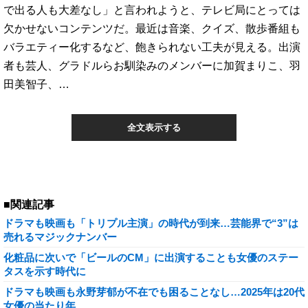
で出る人も大差なし」と言われようと、テレビ局にとっては
欠かせないコンテンツだ。最近は音楽、クイズ、散歩番組も
バラエティー化するなど、飽きられない工夫が見える。出演
者も芸人、グラドルらお馴染みのメンバーに加賀まりこ、羽
田美智子、…
全文表示する
■関連記事
ドラマも映画も「トリプル主演」の時代が到来…芸能界で“3”は
売れるマジックナンバー
化粧品に次いで「ビールのCM」に出演することも女優のステー
タスを示す時代に
ドラマも映画も永野芽郁が不在でも困ることなし…2025年は20代
女優の当たり年