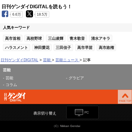
日刊ゲンダイDIGITALを読もう！
6.6万
18.5万
人気キーワード
高市首相
高校野球
三山凌輝
青木歌音
清水アキラ
ハラスメント
神田愛花
三田佳子
高市早苗
高市政権
日刊ゲンダイDIGITAL
芸能
芸能ニュース
記事
芸能
芸能
グラビア
コラム
表示切り替え
（C）Nikkan Gendai