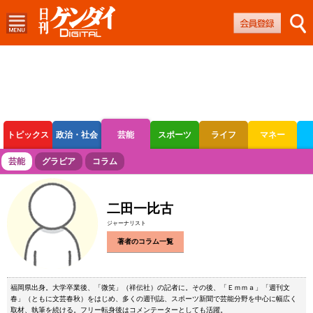
トピックス
政治・社会
芸能
スポーツ
ライフ
マネー
ボートレース
競輪
オートレース
芸能
グラビア
コラム
二田一比古
ジャーナリスト
著者のコラム一覧
福岡県出身。大学卒業後、「微笑」（祥伝社）の記者に。その後、「Ｅｍｍａ」「週刊文
春」（ともに文芸春秋）をはじめ、多くの週刊誌、スポーツ新聞で芸能分野を中心に幅広く
取材、執筆を続ける。フリー転身後はコメンテーターとしても活躍。