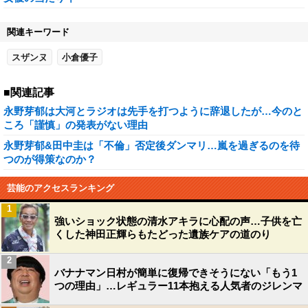
関連キーワード
スザンヌ
小倉優子
■関連記事
永野芽郁は大河とラジオは先手を打つように辞退したが…今のと
ころ「謹慎」の発表がない理由
永野芽郁&田中圭は「不倫」否定後ダンマリ…嵐を過ぎるのを待
つのが得策なのか？
芸能のアクセスランキング
1
強いショック状態の清水アキラに心配の声…子供を亡
くした神田正輝らもたどった遺族ケアの道のり
2
バナナマン日村が簡単に復帰できそうにない「もう1
つの理由」…レギュラー11本抱える人気者のジレンマ