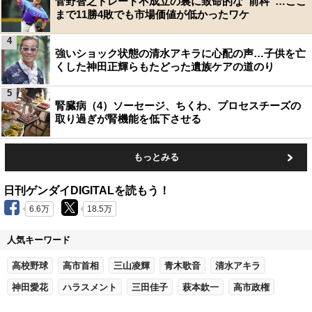
菅野智之トレード不成立の裏に致命的な“前科”…ここ
まで11勝4敗でも市場価値が低かったワケ
4
強いショック状態の清水アキラに心配の声…子供を亡
くした神田正輝らもたどった遺族ケアの道のり
5
腎臓病（4）ソーセージ、ちくわ、プロセスチーズの
取り過ぎが腎機能を低下させる
もっとみる
日刊ゲンダイDIGITALを読もう！
6.6万
18.5万
人気キーワード
高校野球
高市首相
三山凌輝
青木歌音
清水アキラ
神田愛花
ハラスメント
三田佳子
萩本欽一
高市政権