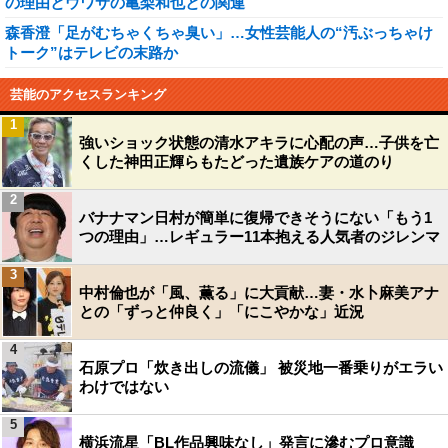
の理由とウワサの亀梨和也との関連
森香澄「足がむちゃくちゃ臭い」…女性芸能人の“汚ぶっちゃけ
トーク”はテレビの末路か
芸能のアクセスランキング
1
強いショック状態の清水アキラに心配の声…子供を亡
くした神田正輝らもたどった遺族ケアの道のり
2
バナナマン日村が簡単に復帰できそうにない「もう1
つの理由」…レギュラー11本抱える人気者のジレンマ
3
中村倫也が「風、薫る」に大貢献…妻・水卜麻美アナ
との「ずっと仲良く」「にこやかな」近況
4
石原プロ「炊き出しの流儀」 被災地一番乗りがエラい
わけではない
5
横浜流星「BL作品興味なし」発言に滲むプロ意識