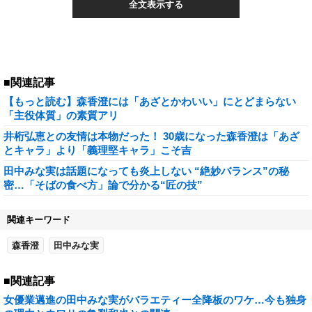
全文表示する
■関連記事
【もっと読む】森香澄には「あざとかわいい」にとどまらない
「主役体質」の素質アリ
井桁弘恵との友情は本物だった！ 30歳になった森香澄は「あざ
とキャラ」より「義理堅キャラ」こそ吉
田中みな実は話題になっても炎上しない “絶妙バランス”の秘
密…「そばの食べ方」論で分かる“匠の技”
関連キーワード
森香澄
田中みな実
■関連記事
女優業邁進の田中みな実がバラエティー全降板のワケ…今も独身