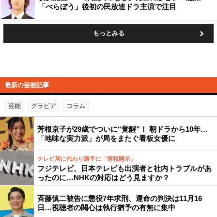
「べらぼう」後初の民放連ドラ主演で注目
もっとみる
最新の芸能記事
芸能
グラビア
コラム
芳根京子が29歳でついに“覚醒”！ 朝ドラから10年…
「地味な実力派」が局をまたぐ看板女優に
テレビ局に代わり勝手に「情報開示」
フジテレビ、日本テレビも出演者と社内トラブルがあ
ったのに…NHKの対応はどう見ますか？
斉藤慎二被告に懲役7年求刑、運命の判決は11月16
日…視聴者の関心は執行猶予の有無に集中