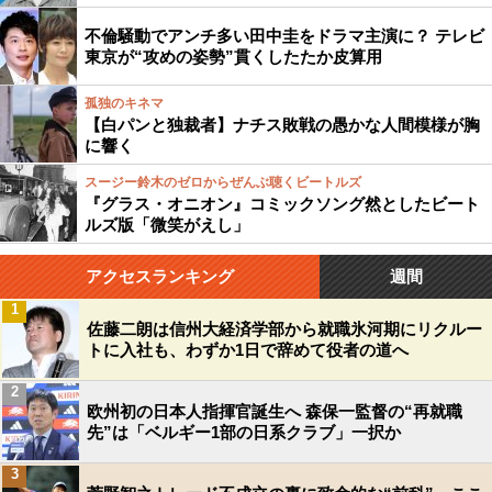
不倫騒動でアンチ多い田中圭をドラマ主演に？ テレビ
東京が“攻めの姿勢”貫くしたたか皮算用
孤独のキネマ
【白パンと独裁者】ナチス敗戦の愚かな人間模様が胸
に響く
スージー鈴木のゼロからぜんぶ聴くビートルズ
『グラス・オニオン』コミックソング然としたビート
ルズ版「微笑がえし」
アクセスランキング
週間
1
佐藤二朗は信州大経済学部から就職氷河期にリクルー
トに入社も、わずか1日で辞めて役者の道へ
2
欧州初の日本人指揮官誕生へ 森保一監督の“再就職
先”は「ベルギー1部の日系クラブ」一択か
3