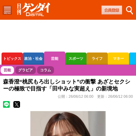
トピックス
政治・社会
芸能
スポーツ
ライフ
マネー
ボートレース
競輪
オートレース
芸能
グラビア
コラム
森香澄“桃尻もろ出しショット”の衝撃 あざとセクシ
ーの極致で目指す「田中みな実超え」の新境地
公開：
26/06/12 06:00
更新：
26/06/12 06:00