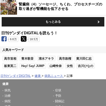
腎臓病（4）ソーセージ、ちくわ、プロセスチーズの
取り過ぎが腎機能を低下させる
もっとみる
日刊ゲンダイDIGITALを読もう！
6.6万
18.5万
人気キーワード
高市首相
青木歌音
清水アキラ
高市政権
黄川田仁志
板東英二
Hey! Say! JUMP
山崎怜奈
女性
吉川ひなの
日刊ゲンダイDIGITAL
健康
病気ニュース
記事
健康
病気
症状
治療
予防
病院
闘病記