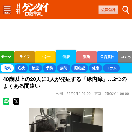
スポーツ
ライフ
マネー
健康
競馬
公営競技
コミッ
ボートレース
競輪
オートレース
病気
症状
治療
予防
病院
闘病記
健康
コラム
40歳以上の20人に1人が発症する「緑内障」…3つの
よくある間違い
公開：
25/02/11 06:00
更新：
25/02/11 06:00