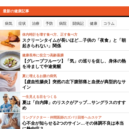
最新の健康記事
病気
症状
治療
予防
病院
闘病記
健康
コラム
体内時計を壊す食べ方、正す食べ方
スクリーンタイムが長いほど…子供の「夜食」と「朝
起きられない」関係
健康長寿に役立つ高齢薬膳
【グレープフルーツ】「気」の巡りを促し、身体の熱
を冷まして中途覚醒
夏に増えるお腹の病気
【虚血性腸炎】突然の左下腹部痛と血便が典型的なサ
イン
一生見える目をつくる
夏は「白内障」のリスクがアップ…サングラスのすす
め
リングドクター・仲間医師のズバリ回答ヘルスケア
心不全が知らせる2つのサイン…その体調不良は本当
に熱中症？