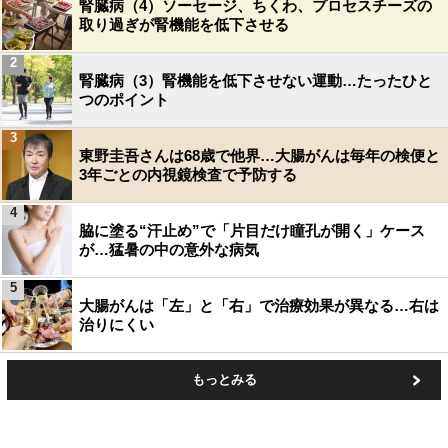
腎臓病（4）ソーセージ、ちくわ、プロセスチーズの
取り過ぎが腎機能を低下させる
2
腎臓病（3）腎機能を低下させない運動…たったひと
つのポイント
3
東野圭吾さんは68歳で他界…大腸がんは毎年の検便と
3年ごとの内視鏡検査で予防する
4
脇に塗る“汗止め”で「片目だけ瞳孔が開く」ケース
が…猛暑の中の意外な病気
5
大腸がんは「左」と「右」で治療効果が異なる…右は
治りにくい
もっとみる