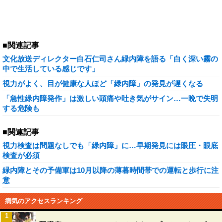
■関連記事
文化放送ディレクター白石仁司さん緑内障を語る「白く深い霧の
中で生活している感じです」
視力がよく、目が健康な人ほど「緑内障」の発見が遅くなる
「急性緑内障発作」は激しい頭痛や吐き気がサイン…一晩で失明
する危険も
■関連記事
視力検査は問題なしでも「緑内障」に…早期発見には眼圧・眼底
検査が必須
緑内障とその予備軍は10月以降の薄暮時間帯での運転と歩行に注
意
病気のアクセスランキング
1