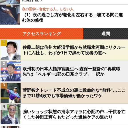
夜の医学～老化する人、しない人
（1）夜の過ごし方が老化を左右する…寝てる間に進
む体の修復
アクセスランキング
週間
1
佐藤二朗は信州大経済学部から就職氷河期にリクルー
トに入社も、わずか1日で辞めて役者の道へ
2
欧州初の日本人指揮官誕生へ 森保一監督の“再就職
先”は「ベルギー1部の日系クラブ」一択か
3
菅野智之トレード不成立の裏に致命的な“前科”…ここ
まで11勝4敗でも市場価値が低かったワケ
4
強いショック状態の清水アキラに心配の声…子供を亡
くした神田正輝らもたどった遺族ケアの道のり
5