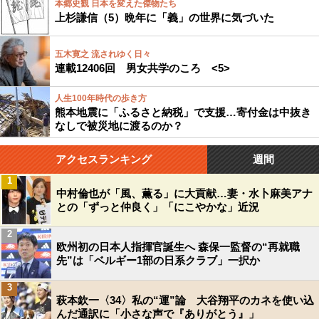
本郷史観 日本を変えた傑物たち
上杉謙信（5）晩年に「義」の世界に気づいた
五木寛之 流されゆく日々
連載12406回 男女共学のころ <5>
人生100年時代の歩き方
熊本地震に「ふるさと納税」で支援…寄付金は中抜き
なしで被災地に渡るのか？
アクセスランキング
週間
1
中村倫也が「風、薫る」に大貢献…妻・水卜麻美アナ
との「ずっと仲良く」「にこやかな」近況
2
欧州初の日本人指揮官誕生へ 森保一監督の“再就職
先”は「ベルギー1部の日系クラブ」一択か
3
萩本欽一〈34〉私の“運”論 大谷翔平のカネを使い込
んだ通訳に「小さな声で『ありがとう』」