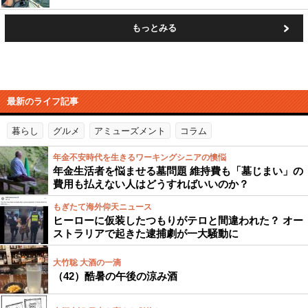
もっとみる
最新のライフ記事
暮らし
グルメ
アミューズメント
コラム
年金不安時代を生きるワーキングシニアの懊悩
年金生活者を悩ませる墓問題 維持費も「墓じまい」の
費用も払えない人はどうすればいいのか？
もぎたて海外仰天ニュース
ヒーローに仮装したつもりがテロと間違われた？ オー
ストラリアで起きた逮捕劇が一大騒動に
大竹聡 大酒の一滴
（42）酷暑の午後の涼み酒