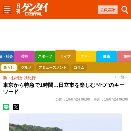
治・社会
芸能
スポーツ
ライフ
マネー
健康
競馬
ボートレース
競輪
オートレース
暮らし
グルメ
アミューズメント
コラム
> 一覧へ
新・お出かけ紀行
東京から特急で1時間…日立市を楽しむ“4つ”のキー
ワード
公開：
19/07/24 06:00
更新：
19/07/24 06:00