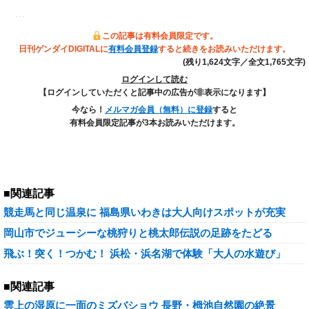
…
この記事は有料会員限定です。
日刊ゲンダイDIGITALに
有料会員登録
すると続きをお読みいただけます。
(残り1,624文字／全文1,765文字)
ログインして読む
【ログインしていただくと記事中の広告が非表示になります】
今なら！
メルマガ会員（無料）に登録
すると
有料会員限定記事が3本お読みいただけます。
■関連記事
競走馬と同じ温泉に 福島県いわきは大人向けスポットが充実
岡山市でジューシーな桃狩りと桃太郎伝説の足跡をたどる
飛ぶ！突く！つかむ！ 浜松・浜名湖で体験「大人の水遊び」
■関連記事
雲上の湿原に一面のミズバショウ 長野・栂池自然園の絶景