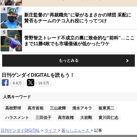
4
新庄監督の“再就職先”に挙がるまさかの球団 采配に
賛否もチームのテコ入れ役にうってつけ
5
菅野智之トレード不成立の裏に致命的な“前科”…ここ
まで11勝4敗でも市場価値が低かったワケ
もっとみる
日刊ゲンダイDIGITALを読もう！
6.6万
18.5万
人気キーワード
高校野球
高市首相
三山凌輝
清水アキラ
板東英二
ハラスメント
三田佳子
高市政権
大岩剛
黄川田仁志
日刊ゲンダイDIGITAL
ライフ
暮らしニュース
記事