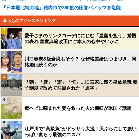
「日本最北端の地」稚内市で360度の圧巻パノラマを堪能
暮らしのアクセスランキング
1
愛子さまのリンクコーデににじむ「皇室を担う」覚悟
の表れ 皇室典範改正にご本人の心中やいかに
2
川口春奈&板倉滉もそう？ なぜ格差婚はつまづき、同
格婚は続くのか
3
「朝」「彦」「憲」「恒」…旧宮家に残る皇族意識 養
子制度で改めて注目された「通字」
4
毒ヘビに噛まれた妻を救った夫の機転が米国で話題
5
江戸川で“高級魚”がドッサリ大漁！天ぷらにして腹い
っぱい食らう最強のコスパ