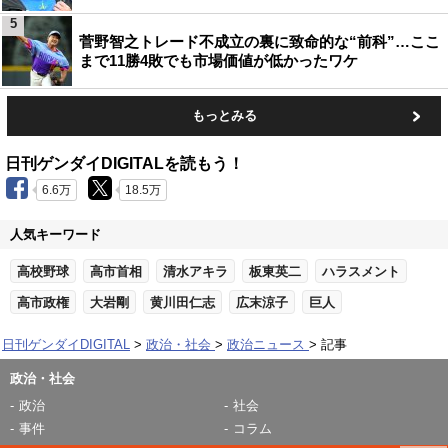
5
菅野智之トレード不成立の裏に致命的な“前科”…ここ
まで11勝4敗でも市場価値が低かったワケ
もっとみる
日刊ゲンダイDIGITALを読もう！
6.6万
18.5万
人気キーワード
高校野球
高市首相
清水アキラ
板東英二
ハラスメント
高市政権
大岩剛
黄川田仁志
広末涼子
巨人
日刊ゲンダイDIGITAL
政治・社会
政治ニュース
記事
政治・社会
政治
社会
事件
コラム