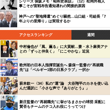
シリーズ 保阪メモ「昭和史余話」（12）松岡外相人
事こそが宣戦布告通知遅れの間接的原因
神戸への“聖地帰還”めぐり騒然…山口組・司組長「7
年ぶりの里帰り」は実現するか
アクセスランキング
週間
1
中村倫也が「風、薫る」に大貢献…妻・水卜麻美アナ
との「ずっと仲良く」「にこやかな」近況
2
欧州初の日本人指揮官誕生へ 森保一監督の“再就職
先”は「ベルギー1部の日系クラブ」一択か
3
萩本欽一〈34〉私の“運”論 大谷翔平のカネを使い込
んだ通訳に「小さな声で『ありがとう』」
4
新庄監督の“再就職先”に挙がるまさかの球団 采配に
賛否もチームのテコ入れ役にうってつけ