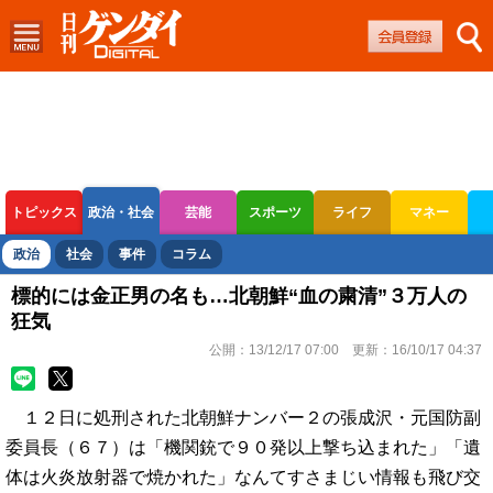
トピックス
政治・社会
芸能
スポーツ
ライフ
マネー
ボートレース
競輪
オートレース
政治
社会
事件
コラム
標的には金正男の名も…北朝鮮“血の粛清”３万人の
狂気
公開：
13/12/17 07:00
更新：
16/10/17 04:37
１２日に処刑された北朝鮮ナンバー２の張成沢・元国防副
委員長（６７）は「機関銃で９０発以上撃ち込まれた」「遺
体は火炎放射器で焼かれた」なんてすさまじい情報も飛び交