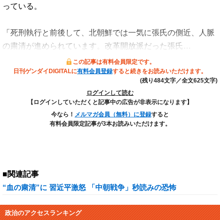
っている。
「死刑執行と前後して、北朝鮮では一気に張氏の側近、人脈
の粛清が進められています。改革開放派だった張氏…
この記事は有料会員限定です。
日刊ゲンダイDIGITALに
有料会員登録
すると続きをお読みいただけます。
(残り484文字／全文625文字)
ログインして読む
【ログインしていただくと記事中の広告が非表示になります】
今なら！
メルマガ会員（無料）に登録
すると
有料会員限定記事が3本お読みいただけます。
■関連記事
“血の粛清”に 習近平激怒 「中朝戦争」秒読みの恐怖
政治のアクセスランキング