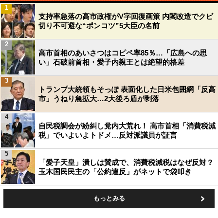
1
支持率急落の高市政権がV字回復画策 内閣改造でクビ
切り不可避な“ポンコツ”5大臣の名前
2
高市首相のあいさつはコピペ率85％…「広島への思
い」石破前首相・愛子内親王とは絶望的格差
3
トランプ大統領もそっぽ 表面化した日米包囲網「反高
市」うねり急拡大…2大後ろ盾が剥落
4
自民税調会が紛糾し党内大荒れ！ 高市首相「消費税減
税」でいよいよトドメ…反対派議員が証言
5
「愛子天皇」潰しは賛成で、消費税減税はなぜ反対？
玉木国民民主の「公約違反」がネットで袋叩き
もっとみる