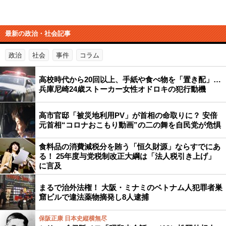
最新の政治・社会記事
政治
社会
事件
コラム
高校時代から20回以上、手紙や食べ物を「置き配」…
兵庫尼崎24歳ストーカー女性オドロキの犯行動機
高市官邸「被災地利用PV」が首相の命取りに？ 安倍
元首相“コロナおこもり動画”の二の舞を自民党が危惧
食料品の消費減税分を賄う「恒久財源」ならすでにあ
る！ 25年度与党税制改正大綱は「法人税引き上げ」
に言及
まるで治外法権！ 大阪・ミナミのベトナム人犯罪者巣
窟ビルで違法薬物摘発し8人逮捕
保阪正康 日本史縦横無尽